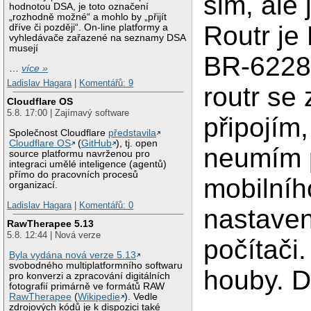
sim, ale 
hodnotou DSA, je toto označení
„rozhodně možné“ a mohlo by „přijít
Routr je
dříve či později“. On-line platformy a
vyhledávače zařazené na seznamy DSA
musejí
BR-6228
…
více »
Ladislav Hagara
|
Komentářů: 9
routr se 
Cloudflare OS
5.8. 17:00 | Zajímavý software
připojím,
Společnost Cloudflare
představila
Cloudflare OS
(
GitHub
), tj. open
neumím 
source platformu navrženou pro
integraci umělé inteligence (agentů)
přímo do pracovních procesů
mobilní
organizací.
Ladislav Hagara
|
Komentářů: 0
nastaven
RawTherapee 5.13
5.8. 12:44 | Nová verze
počítači.
Byla vydána nová verze 5.13
svobodného multiplatformního softwaru
houby. D
pro konverzi a zpracování digitálních
fotografií primárně ve formátů RAW
RawTherapee
(
Wikipedie
). Vedle
zdrojových kódů je k dispozici také