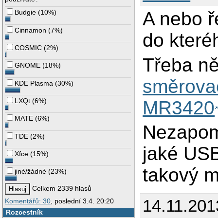
A nebo ře
Budgie
(
10%
)
Cinnamon
(
7%
)
do kter
COSMIC
(
2%
)
Třeba n
GNOME
(
18%
)
směrova
KDE Plasma
(
30%
)
LXQt
(
6%
)
MR3420
MATE
(
6%
)
Nezapom
TDE
(
2%
)
jaké US
Xfce
(
15%
)
takový m
jiné/žádné
(
23%
)
Celkem 2339 hlasů
14.11.201
Komentářů: 30
, poslední 3.4. 20:20
Rozcestník