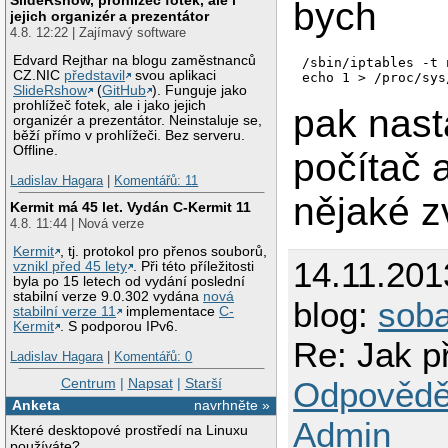
bych
jejich organizér a prezentátor
4.8. 12:22 | Zajímavý software
Edvard Rejthar na blogu zaměstnanců
/sbin/iptables -t 
CZ.NIC
představil
svou aplikaci
SlideRshow
(
GitHub
). Funguje jako
prohlížeč fotek, ale i jako jejich
pak nast
organizér a prezentátor. Neinstaluje se,
běží přímo v prohlížeči. Bez serveru.
Offline.
počítač 
Ladislav Hagara
|
Komentářů: 11
nějaké z
Kermit má 45 let. Vydán C-Kermit 11
4.8. 11:44 | Nová verze
Kermit
, tj. protokol pro přenos souborů,
14.11.201
vznikl před 45 lety
. Při této příležitosti
byla po 15 letech od vydání poslední
stabilní verze 9.0.302 vydána
nová
blog:
sob
stabilní verze 11
implementace
C-
Kermit
. S podporou IPv6.
Re: Jak p
Ladislav Hagara
|
Komentářů: 0
Centrum
|
Napsat
|
Starší
Odpovědě
Anketa
navrhněte »
Admin
Které desktopové prostředí na Linuxu
používáte?