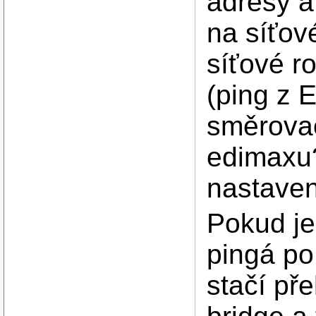
adresy a 
na síťov
síťové ro
(ping z 
směrovac
edimaxu?
nastave
Pokud je
pingá po
stačí př