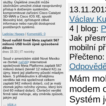
služby. Úspěšné zneužití může
útočníkům umožnit získat neoprávněný
13.11.201
přístup k dotčeným systémům,
kompromitovat zařízení Cisco Catalyst
Václav Ku
SD-WAN a Cisco IOS XE, spustit
libovolný kód, zpřístupnit citlivé
informace nebo narušit dostupnost
4 | blog:
postižených systémů.
Ladislav Hagara
|
Komentářů: 0
Jak přes
Soud nařídil firmě Meta zaplatit 567
milionů USD kvůli újmě způsobené
mobilní př
dětem
dnes 15:33 | IT novinky
Přečteno:
Soud v americkém státě Nové Mexiko
ve čtvrtek
nařídil
internetové
Odpovědě
společnosti Meta Platforms zaplatit 567
milionů dolarů (téměř 12 miliard Kč) za
újmy, které její platformy působí mladým
Mám mob
lidem. S přihlédnutím k dřívějšímu
verdiktu tak má společnost celkem
zaplatit 942 milionů dolarů, což je malý
modem o
zlomek jejího ročního výnosu, který loni
činil 60 miliard dolarů. Čtvrteční verdikt
firmě také nařizuje, aby změnila způsob,
Systém j
jakým její
…
více »