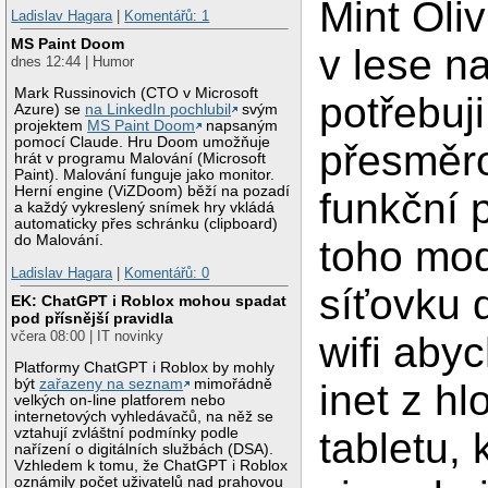
Mint Oliv
Ladislav Hagara
|
Komentářů: 1
MS Paint Doom
v lese n
dnes 12:44 | Humor
Mark Russinovich (CTO v Microsoft
potřebuji
Azure) se
na LinkedIn pochlubil
svým
projektem
MS Paint Doom
napsaným
pomocí Claude. Hru Doom umožňuje
přesměr
hrát v programu Malování (Microsoft
Paint). Malování funguje jako monitor.
Herní engine (ViZDoom) běží na pozadí
funkční p
a každý vykreslený snímek hry vkládá
automaticky přes schránku (clipboard)
do Malování.
toho mo
Ladislav Hagara
|
Komentářů: 0
síťovku 
EK: ChatGPT i Roblox mohou spadat
pod přísnější pravidla
včera 08:00 | IT novinky
wifi aby
Platformy ChatGPT i Roblox by mohly
být
zařazeny na seznam
mimořádně
inet z h
velkých on-line platforem nebo
internetových vyhledávačů, na něž se
vztahují zvláštní podmínky podle
tabletu,
nařízení o digitálních službách (DSA).
Vzhledem k tomu, že ChatGPT i Roblox
oznámily počet uživatelů nad prahovou