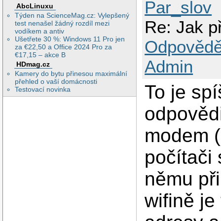
Par_slov
AbcLinuxu
Týden na ScienceMag.cz: Vylepšený
Re: Jak p
test nenašel žádný rozdíl mezi
vodíkem a antiv
Ušetřete 30 %: Windows 11 Pro jen
Odpovědě
za €22,50 a Office 2024 Pro za
€17,15 – akce B
Admin
HDmag.cz
Kamery do bytu přinesou maximální
přehled o vaší domácnosti
To je sp
Testovací novinka
odpovědi
modem (a
počítači
němu při
wifině je