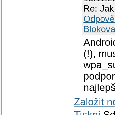
Re: Jak
Odpově
Blokova
Androi
(!), m
wpa_su
podpor
najlepš
Založit 
Tiskni
Sd