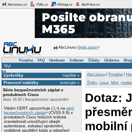
AbcLinuxu.cz
ITBiz.cz
HDmag.cz
AbcPráce.cz
AbcLinuxu
hledá autory
!
Poradna
FAQ
Hardware
Software
Články
Učebnice
Blog
Styl
×
AbcLinuxu
:/
Poradna
/
Har
Zprávičky
napište »
Pracovní nabídky
inzerujte »
Štítky
:
Linux
,
Mint
,
mode
Série bezpečnostních záplat v
Dotaz: 
produktech Cisco
dnes 16:00 | Bezpečnostní upozornění
přesměr
Vládní CERT upozorňuje (
𝕏
) na
sérii
bezpečnostních záplat
(CVSS 9.9) v
produktech Cisco řešících kritické
mobilní 
zranitelnosti umožňující obejití
autentizace, eskalaci oprávnění,
vzdálené spuštění kódu a odepření