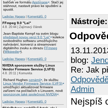
balíček ve formátu
AppImage
. Stačí jej
stáhnout, nastavit právo ke spuštění a
spustit.
Ladislav Hagara
|
Komentářů: 0
Nástroje:
FFmpeg 9.0 "Lei"
4.8. 20:44 | Zajímavý článek
Odpově
Jean-Baptiste Kempf na svém blogu
představil novou verzi 9.0 "Lei"
kolekce
svobodného softwaru umožňujícího
nahrávání, konverzi a streamovaní
13.11.201
digitálního zvuku a obrazu
FFmpeg
(
Wikipedie
).
blog:
Jen
Ladislav Hagara
|
Komentářů: 0
NVIDIA sponzorem služby Linux
Re: Jak p
Vendor Firmware Service (LVFS)
4.8. 20:11 | Komunita
Odpovědě
Richard Hughes
oznámil
, že službu
Linux Vendor Firmware Service (LVFS)
Admin
umožňující aktualizovat firmware
zařízení na počítačích s Linuxem, nově
sponzoruje také společnost NVIDIA
.
Nejspíš 
Ladislav Hagara
|
Komentářů: 0
SlideRshow, prohlížeč fotek, ale i