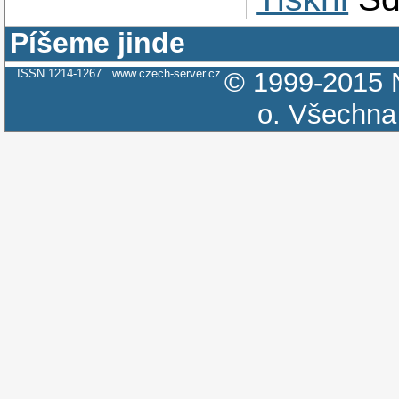
Píšeme jinde
ISSN 1214-1267
www.czech-server.cz
© 1999-2015
o.
Všechna 