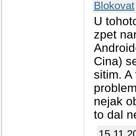
Blokovat
U tohot
zpet nar
Android
Cina) s
sitim. A
problem
nejak o
to dal n
15.11.2