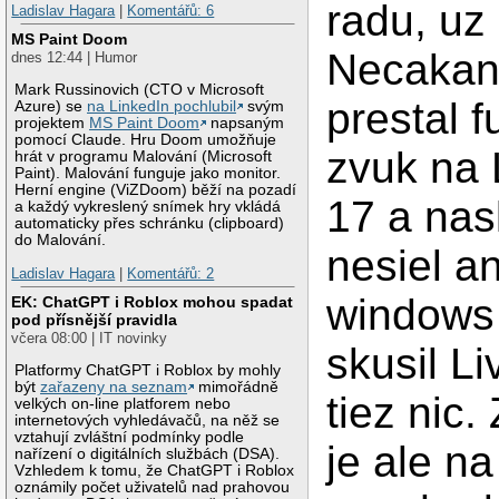
radu, uz
Ladislav Hagara
|
Komentářů: 6
MS Paint Doom
Necakan
dnes 12:44 | Humor
Mark Russinovich (CTO v Microsoft
prestal 
Azure) se
na LinkedIn pochlubil
svým
projektem
MS Paint Doom
napsaným
pomocí Claude. Hru Doom umožňuje
zvuk na 
hrát v programu Malování (Microsoft
Paint). Malování funguje jako monitor.
Herní engine (ViZDoom) běží na pozadí
17 a nas
a každý vykreslený snímek hry vkládá
automaticky přes schránku (clipboard)
do Malování.
nesiel an
Ladislav Hagara
|
Komentářů: 2
windows
EK: ChatGPT i Roblox mohou spadat
pod přísnější pravidla
včera 08:00 | IT novinky
skusil L
Platformy ChatGPT i Roblox by mohly
být
zařazeny na seznam
mimořádně
tiez nic
velkých on-line platforem nebo
internetových vyhledávačů, na něž se
vztahují zvláštní podmínky podle
je ale n
nařízení o digitálních službách (DSA).
Vzhledem k tomu, že ChatGPT i Roblox
oznámily počet uživatelů nad prahovou