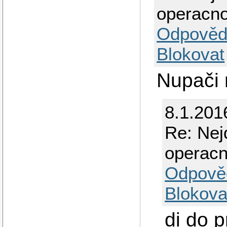
operacno
Odpověd
Blokovat
Nupači 
8.1.201
Re: Nej
operacn
Odpově
Blokova
di do 