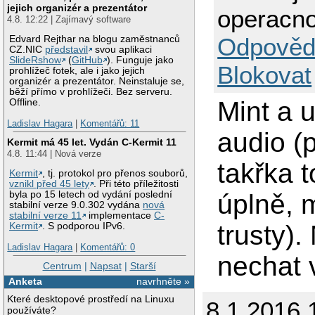
jejich organizér a prezentátor
operacno
4.8. 12:22 | Zajímavý software
Odpověd
Edvard Rejthar na blogu zaměstnanců
CZ.NIC
představil
svou aplikaci
SlideRshow
(
GitHub
). Funguje jako
Blokovat
prohlížeč fotek, ale i jako jejich
organizér a prezentátor. Neinstaluje se,
běží přímo v prohlížeči. Bez serveru.
Mint a 
Offline.
Ladislav Hagara
|
Komentářů: 11
audio (p
Kermit má 45 let. Vydán C-Kermit 11
4.8. 11:44 | Nová verze
takřka 
Kermit
, tj. protokol pro přenos souborů,
vznikl před 45 lety
. Při této příležitosti
úplně, 
byla po 15 letech od vydání poslední
stabilní verze 9.0.302 vydána
nová
stabilní verze 11
implementace
C-
trusty).
Kermit
. S podporou IPv6.
Ladislav Hagara
|
Komentářů: 0
nechat 
Centrum
|
Napsat
|
Starší
Anketa
navrhněte »
Které desktopové prostředí na Linuxu
8.1.2016 
používáte?