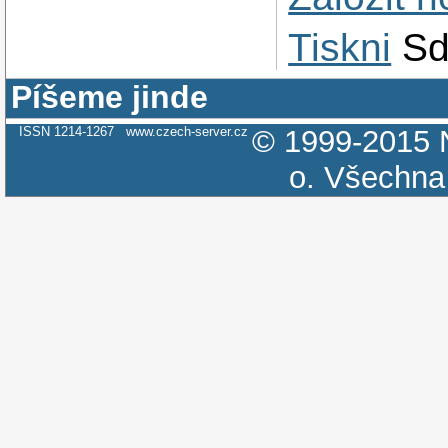
Tiskni
Sd
Píšeme jinde
ISSN 1214-1267
www.czech-server.cz
© 1999-2015
o.
Všechna 