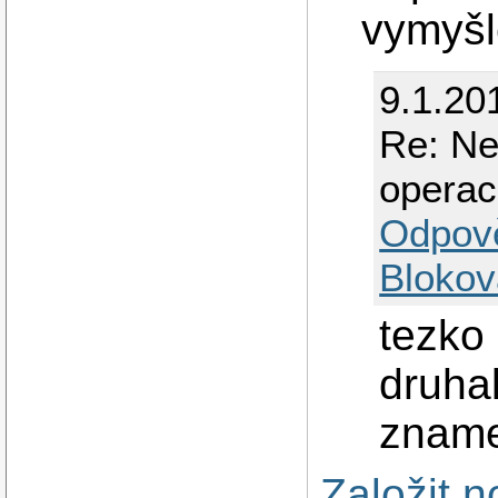
vymyšl
9.1.20
Re: Ne
operac
Odpov
Blokov
tezko 
druha
znamen
Založit 