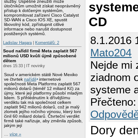
služby. Úspěšné zneužití může
systeme
útočníkům umožnit získat neoprávněný
přístup k dotčeným systémům,
kompromitovat zařízení Cisco Catalyst
CD
SD-WAN a Cisco IOS XE, spustit
libovolný kód, zpřístupnit citlivé
informace nebo narušit dostupnost
postižených systémů.
8.1.2016 
Ladislav Hagara
|
Komentářů: 2
Mato204
Soud nařídil firmě Meta zaplatit 567
milionů USD kvůli újmě způsobené
dětem
Nejde mi 
dnes 15:33 | IT novinky
ziadnom 
Soud v americkém státě Nové Mexiko
ve čtvrtek
nařídil
internetové
společnosti Meta Platforms zaplatit 567
systeme a
milionů dolarů (téměř 12 miliard Kč) za
újmy, které její platformy působí mladým
lidem. S přihlédnutím k dřívějšímu
Přečteno:
verdiktu tak má společnost celkem
zaplatit 942 milionů dolarů, což je malý
Odpovědě
zlomek jejího ročního výnosu, který loni
činil 60 miliard dolarů. Čtvrteční verdikt
firmě také nařizuje, aby změnila způsob,
jakým její
Dory den
…
více »