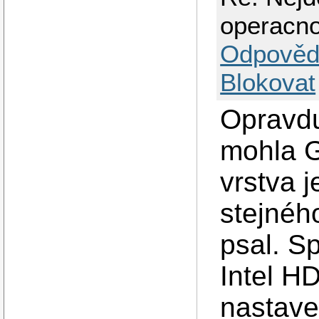
operacno
Odpověd
Blokovat
Opravdu
mohla G
vrstva 
stejnéh
psal. Sp
Intel H
nastaven