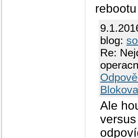
rebootu
9.1.201
blog:
so
Re: Nej
operacn
Odpově
Blokova
Ale ho
versus
odpoví