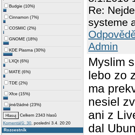
Budgie
(
10%
)
Re: Nejd
Cinnamon
(
7%
)
systeme a
COSMIC
(
2%
)
Odpovědě
GNOME
(
18%
)
Admin
KDE Plasma
(
30%
)
Myslim s
LXQt
(
6%
)
lebo zo 
MATE
(
6%
)
TDE
(
2%
)
ma prekv
Xfce
(
15%
)
nesiel z
jiné/žádné
(
23%
)
ani z Li
Celkem 2343 hlasů
Komentářů: 30
, poslední 3.4. 20:20
dal Ubunt
Rozcestník