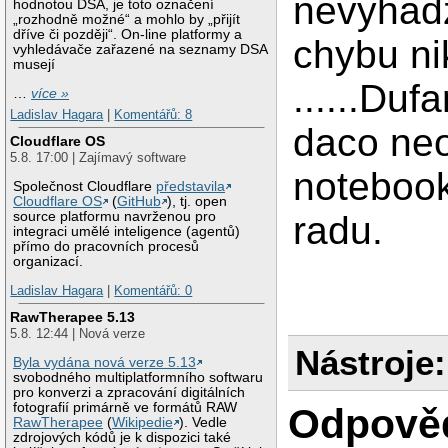
nevyhad
hodnotou DSA, je toto označení
„rozhodně možné“ a mohlo by „přijít
dříve či později“. On-line platformy a
chybu ni
vyhledávače zařazené na seznamy DSA
musejí
......Duf
…
více »
Ladislav Hagara
|
Komentářů: 8
daco neo
Cloudflare OS
5.8. 17:00 | Zajímavý software
notebook
Společnost Cloudflare
představila
Cloudflare OS
(
GitHub
), tj. open
source platformu navrženou pro
radu.
integraci umělé inteligence (agentů)
přímo do pracovních procesů
organizací.
Ladislav Hagara
|
Komentářů: 0
RawTherapee 5.13
5.8. 12:44 | Nová verze
Nástroje:
Byla vydána nová verze 5.13
svobodného multiplatformního softwaru
pro konverzi a zpracování digitálních
fotografií primárně ve formátů RAW
Odpově
RawTherapee
(
Wikipedie
). Vedle
zdrojových kódů je k dispozici také