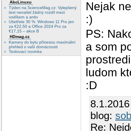
AbcLinuxu
Nejak ne
Týden na ScienceMag.cz: Vylepšený
test nenašel žádný rozdíl mezi
:)
vodíkem a antiv
Ušetřete 30 %: Windows 11 Pro jen
za €22,50 a Office 2024 Pro za
PS: Nako
€17,15 – akce B
HDmag.cz
Kamery do bytu přinesou maximální
a som po
přehled o vaší domácnosti
Testovací novinka
prostred
ludom kt
:D
8.1.2016
blog:
so
Re: Nejd