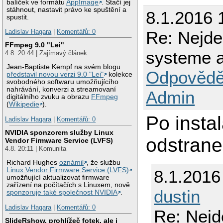
balíček ve formátu
AppImage
. Stačí jej
stáhnout, nastavit právo ke spuštění a
8.1.2016 
spustit.
Re: Nejd
Ladislav Hagara
|
Komentářů: 0
FFmpeg 9.0 "Lei"
systeme a
4.8. 20:44 | Zajímavý článek
Jean-Baptiste Kempf na svém blogu
Odpovědě
představil novou verzi 9.0 "Lei"
kolekce
svobodného softwaru umožňujícího
nahrávání, konverzi a streamovaní
Admin
digitálního zvuku a obrazu
FFmpeg
(
Wikipedie
).
Po insta
Ladislav Hagara
|
Komentářů: 0
NVIDIA sponzorem služby Linux
odstrane
Vendor Firmware Service (LVFS)
4.8. 20:11 | Komunita
Richard Hughes
oznámil
, že službu
Linux Vendor Firmware Service (LVFS)
8.1.2016
umožňující aktualizovat firmware
zařízení na počítačích s Linuxem, nově
dustin
sponzoruje také společnost NVIDIA
.
Ladislav Hagara
|
Komentářů: 0
Re: Nejd
SlideRshow, prohlížeč fotek, ale i