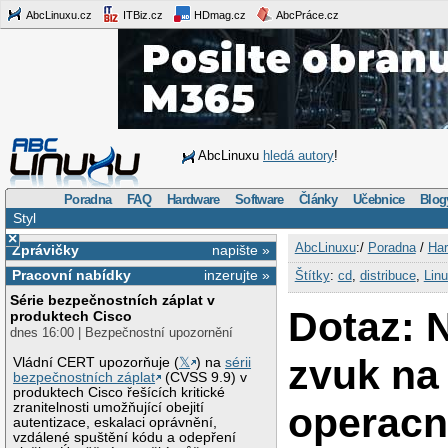
AbcLinuxu.cz
ITBiz.cz
HDmag.cz
AbcPráce.cz
AbcLinuxu
hledá autory
!
Poradna
FAQ
Hardware
Software
Články
Učebnice
Blog
Styl
×
AbcLinuxu
:/
Poradna
/
Har
Zprávičky
napište »
Pracovní nabídky
inzerujte »
Štítky
:
cd
,
distribuce
,
Lin
Série bezpečnostních záplat v
Dotaz: 
produktech Cisco
dnes 16:00 | Bezpečnostní upozornění
zvuk na
Vládní CERT upozorňuje (
𝕏
) na
sérii
bezpečnostních záplat
(CVSS 9.9) v
produktech Cisco řešících kritické
operac
zranitelnosti umožňující obejití
autentizace, eskalaci oprávnění,
vzdálené spuštění kódu a odepření