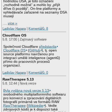
hodnotou DSA, je toto označení
„rozhodně možné“ a mohlo by „přijít
dříve či později“. On-line platformy a
vyhledávače zařazené na seznamy DSA
musejí
…
více »
Ladislav Hagara
|
Komentářů: 8
Cloudflare OS
5.8. 17:00 | Zajímavý software
Společnost Cloudflare
představila
Cloudflare OS
(
GitHub
), tj. open
source platformu navrženou pro
integraci umělé inteligence (agentů)
přímo do pracovních procesů
organizací.
Ladislav Hagara
|
Komentářů: 0
RawTherapee 5.13
5.8. 12:44 | Nová verze
Byla vydána nová verze 5.13
svobodného multiplatformního softwaru
pro konverzi a zpracování digitálních
fotografií primárně ve formátů RAW
RawTherapee
(
Wikipedie
). Vedle
zdrojových kódů je k dispozici také