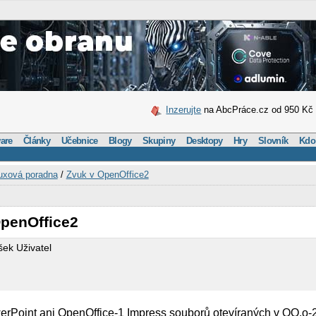
Inzerujte
na AbcPráce.cz od 950 Kč
are
Články
Učebnice
Blogy
Skupiny
Desktopy
Hry
Slovník
Kdo
uxová poradna
/
Zvuk v OpenOffice2
OpenOffice2
šek Uživatel
erPoint ani OpenOffice-1 Impress souborů otevíraných v OO.o-