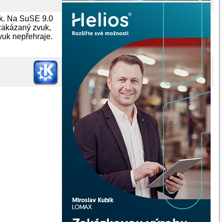
k. Na SuSE 9.0
 zakázaný zvuk,
vuk nepřehraje.