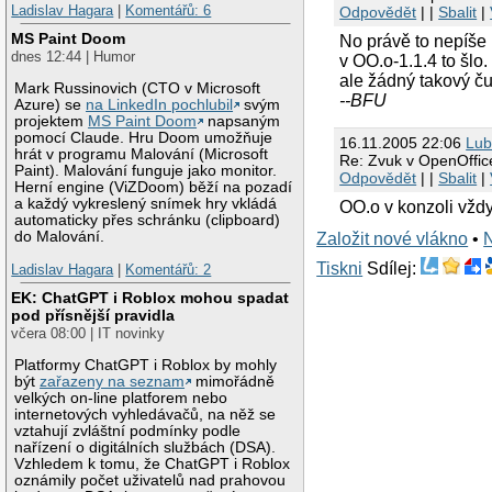
Ladislav Hagara
|
Komentářů: 6
Odpovědět
| |
Sbalit
|
MS Paint Doom
No právě to nepíše
dnes 12:44 | Humor
v OO.o-1.1.4 to šlo
ale žádný takový ču
Mark Russinovich (CTO v Microsoft
--BFU
Azure) se
na LinkedIn pochlubil
svým
projektem
MS Paint Doom
napsaným
pomocí Claude. Hru Doom umožňuje
16.11.2005 22:06
Lub
hrát v programu Malování (Microsoft
Re: Zvuk v OpenOffic
Paint). Malování funguje jako monitor.
Odpovědět
| |
Sbalit
|
Herní engine (ViZDoom) běží na pozadí
a každý vykreslený snímek hry vkládá
OO.o v konzoli vždy
automaticky přes schránku (clipboard)
do Malování.
Založit nové vlákno
•
Tiskni
Sdílej:
Ladislav Hagara
|
Komentářů: 2
EK: ChatGPT i Roblox mohou spadat
pod přísnější pravidla
včera 08:00 | IT novinky
Platformy ChatGPT i Roblox by mohly
být
zařazeny na seznam
mimořádně
velkých on-line platforem nebo
internetových vyhledávačů, na něž se
vztahují zvláštní podmínky podle
nařízení o digitálních službách (DSA).
Vzhledem k tomu, že ChatGPT i Roblox
oznámily počet uživatelů nad prahovou