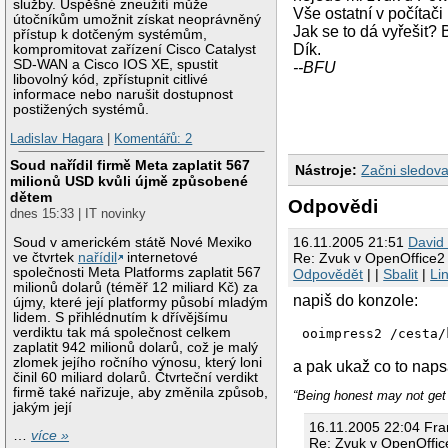
služby. Úspěšné zneužití může
Vše ostatní v počítač
útočníkům umožnit získat neoprávněný
Jak se to dá vyřešit? 
přístup k dotčeným systémům,
Dík.
kompromitovat zařízení Cisco Catalyst
SD-WAN a Cisco IOS XE, spustit
--BFU
libovolný kód, zpřístupnit citlivé
informace nebo narušit dostupnost
postižených systémů.
Ladislav Hagara
|
Komentářů: 2
Soud nařídil firmě Meta zaplatit 567
Nástroje:
Začni sledova
milionů USD kvůli újmě způsobené
dětem
Odpovědi
dnes 15:33 | IT novinky
16.11.2005 21:51
David
Soud v americkém státě Nové Mexiko
Re: Zvuk v OpenOffice2
ve čtvrtek
nařídil
internetové
společnosti Meta Platforms zaplatit 567
Odpovědět
| |
Sbalit
|
Li
milionů dolarů (téměř 12 miliard Kč) za
napiš do konzole:
újmy, které její platformy působí mladým
lidem. S přihlédnutím k dřívějšímu
verdiktu tak má společnost celkem
ooimpress2 /cesta/
zaplatit 942 milionů dolarů, což je malý
zlomek jejího ročního výnosu, který loni
a pak ukaž co to napsa
činil 60 miliard dolarů. Čtvrteční verdikt
firmě také nařizuje, aby změnila způsob,
“Being honest may not get 
jakým její
16.11.2005 22:04 Fran
…
více »
Re: Zvuk v OpenOffic