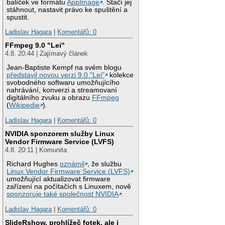
balíček ve formátu
AppImage
. Stačí jej
stáhnout, nastavit právo ke spuštění a
spustit.
Ladislav Hagara
|
Komentářů: 0
FFmpeg 9.0 "Lei"
4.8. 20:44 | Zajímavý článek
Jean-Baptiste Kempf na svém blogu
představil novou verzi 9.0 "Lei"
kolekce
svobodného softwaru umožňujícího
nahrávání, konverzi a streamovaní
digitálního zvuku a obrazu
FFmpeg
(
Wikipedie
).
Ladislav Hagara
|
Komentářů: 0
NVIDIA sponzorem služby Linux
Vendor Firmware Service (LVFS)
4.8. 20:11 | Komunita
Richard Hughes
oznámil
, že službu
Linux Vendor Firmware Service (LVFS)
umožňující aktualizovat firmware
zařízení na počítačích s Linuxem, nově
sponzoruje také společnost NVIDIA
.
Ladislav Hagara
|
Komentářů: 0
SlideRshow, prohlížeč fotek, ale i