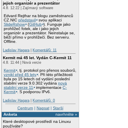
jejich organizér a prezentátor
4.8. 12:22 | Zajímavý software
Edvard Rejthar na blogu zaměstnanců
CZ.NIC
představil
svou aplikaci
SlideRshow
(
GitHub
). Funguje jako
prohlížeč fotek, ale i jako jejich
organizér a prezentátor. Neinstaluje se,
běží přímo v prohlížeči. Bez serveru.
Offline.
Ladislav Hagara
|
Komentářů: 11
Kermit má 45 let. Vydán C-Kermit 11
4.8. 11:44 | Nová verze
Kermit
, tj. protokol pro přenos souborů,
vznikl před 45 lety
. Při této příležitosti
byla po 15 letech od vydání poslední
stabilní verze 9.0.302 vydána
nová
stabilní verze 11
implementace
C-
Kermit
. S podporou IPv6.
Ladislav Hagara
|
Komentářů: 0
Centrum
|
Napsat
|
Starší
Anketa
navrhněte »
Které desktopové prostředí na Linuxu
používáte?