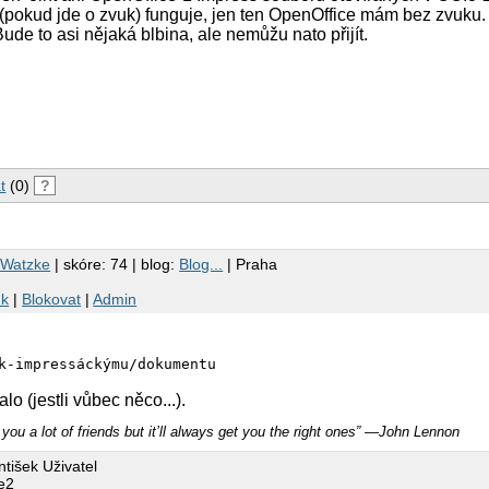
i (pokud jde o zvuk) funguje, jen ten OpenOffice mám bez zvuku.
Bude to asi nějaká blbina, ale nemůžu nato přijít.
t
(0)
?
 Watzke
| skóre: 74 | blog:
Blog...
| Praha
nk
|
Blokovat
|
Admin
k-impressáckýmu/dokumentu
lo (jestli vůbec něco...).
you a lot of friends but it’ll always get you the right ones” ―John Lennon
tišek Uživatel
e2