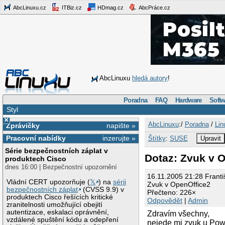
AbcLinuxu.cz
ITBiz.cz
HDmag.cz
AbcPráce.cz
AbcLinuxu
hledá autory
!
Poradna
FAQ
Hardware
Softw
Styl
×
AbcLinuxu
:/
Poradna
/
Lin
Zprávičky
napište »
Pracovní nabídky
inzerujte »
Štítky
:
SUSE
Upravit
Série bezpečnostních záplat v
Dotaz: Zvuk v 
produktech Cisco
dnes 16:00 | Bezpečnostní upozornění
16.11.2005 21:28 Franti
Vládní CERT upozorňuje (
𝕏
) na
sérii
Zvuk v OpenOffice2
bezpečnostních záplat
(CVSS 9.9) v
Přečteno: 226×
produktech Cisco řešících kritické
Odpovědět
|
Admin
zranitelnosti umožňující obejití
autentizace, eskalaci oprávnění,
Zdravím všechny,
vzdálené spuštění kódu a odepření
nejede mi zvuk u Pow