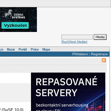
Rozšířené hledání
 je
Bazar
Portál
Práce
Mapa
Přihlášení
|
Registrace
2 (SuSE 10.0).