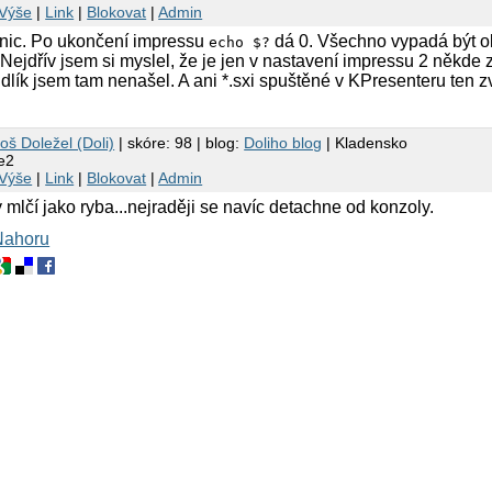
Výše
|
Link
|
Blokovat
|
Admin
 nic. Po ukončení impressu
dá 0. Všechno vypadá být o
echo $?
. Nejdřív jsem si myslel, že je jen v nastavení impressu 2 někde
dlík jsem tam nenašel. A ani *.sxi spuštěné v KPresenteru ten z
oš Doležel (Doli)
| skóre: 98 | blog:
Doliho blog
| Kladensko
e2
Výše
|
Link
|
Blokovat
|
Admin
 mlčí jako ryba...nejraději se navíc detachne od konzoly.
Nahoru