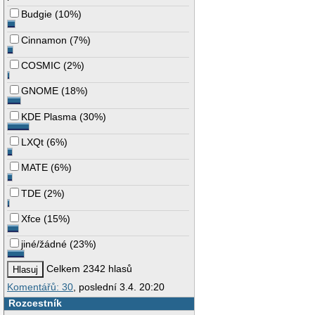
Budgie
(
10%
)
Cinnamon
(
7%
)
COSMIC
(
2%
)
GNOME
(
18%
)
KDE Plasma
(
30%
)
LXQt
(
6%
)
MATE
(
6%
)
TDE
(
2%
)
Xfce
(
15%
)
jiné/žádné
(
23%
)
Celkem 2342 hlasů
Komentářů: 30
, poslední 3.4. 20:20
Rozcestník