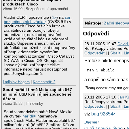
produktech Cisco
včera 16:00 | Bezpečnostní upozornění
Vládní CERT upozorňuje (
𝕏
) na
sérii
bezpečnostních záplat
(CVSS 9.9) v
Nástroje:
Začni sledova
produktech Cisco řešících kritické
zranitelnosti umožňující obejití
Odpovědi
autentizace, eskalaci oprávnění,
vzdálené spuštění kódu a odepření
služby. Úspěšné zneužití může
28.11.2005 19:47
David
útočníkům umožnit získat neoprávněný
Re: K9copy v stromu Po
přístup k dotčeným systémům,
Odpovědět
| |
Sbalit
|
Li
kompromitovat zařízení Cisco Catalyst
Protože nikdo nenapsa
SD-WAN a Cisco IOS XE, spustit
libovolný kód, zpřístupnit citlivé
informace nebo narušit dostupnost
man 5 ebuild
postižených systémů.
a napiš ho sám a pak 
Ladislav Hagara
|
Komentářů: 2
“Being honest may not get 
Soud nařídil firmě Meta zaplatit 567
milionů USD kvůli újmě způsobené
29.11.2005 17:10
Jan Ku
dětem
Re: K9copy v stromu Po
včera 15:33 | IT novinky
Odpovědět
| |
Sbalit
|
Li
Soud v americkém státě Nové Mexiko
viz
bug 92854
ve čtvrtek
nařídil
internetové
společnosti Meta Platforms zaplatit 567
Blésmrt
milionů dolarů (téměř 12 miliard Kč) za
Založit nové vlákno
•