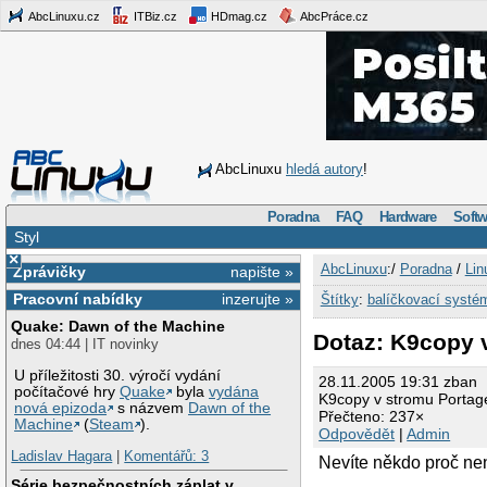
AbcLinuxu.cz
ITBiz.cz
HDmag.cz
AbcPráce.cz
AbcLinuxu
hledá autory
!
Poradna
FAQ
Hardware
Softw
Styl
×
AbcLinuxu
:/
Poradna
/
Lin
Zprávičky
napište »
Pracovní nabídky
inzerujte »
Štítky
:
balíčkovací systé
Quake: Dawn of the Machine
Dotaz: K9copy 
dnes 04:44 | IT novinky
U příležitosti 30. výročí vydání
28.11.2005 19:31 zban
počítačové hry
Quake
byla
vydána
K9copy v stromu Portag
nová epizoda
s názvem
Dawn of the
Přečteno: 237×
Machine
(
Steam
).
Odpovědět
|
Admin
Ladislav Hagara
|
Komentářů: 3
Nevíte někdo proč ne
Série bezpečnostních záplat v