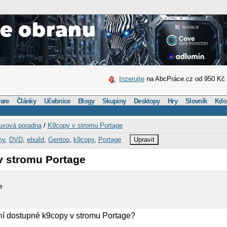
Inzerujte
na AbcPráce.cz od 950 Kč
are
Články
Učebnice
Blogy
Skupiny
Desktopy
Hry
Slovník
Kdo
uxová poradna
/
K9copy v stromu Portage
my
,
DVD
,
ebuild
,
Gentoo
,
k9copy
,
Portage
Upravit
v stromu Portage
e
ní dostupné k9copy v stromu Portage?