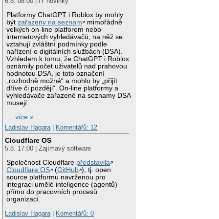
6.8. 08:00 | IT novinky
Platformy ChatGPT i Roblox by mohly
být
zařazeny na seznam
mimořádně
velkých on-line platforem nebo
internetových vyhledávačů, na něž se
vztahují zvláštní podmínky podle
nařízení o digitálních službách (DSA).
Vzhledem k tomu, že ChatGPT i Roblox
oznámily počet uživatelů nad prahovou
hodnotou DSA, je toto označení
„rozhodně možné“ a mohlo by „přijít
dříve či později“. On-line platformy a
vyhledávače zařazené na seznamy DSA
musejí
…
více »
Ladislav Hagara
|
Komentářů: 12
Cloudflare OS
5.8. 17:00 | Zajímavý software
Společnost Cloudflare
představila
Cloudflare OS
(
GitHub
), tj. open
source platformu navrženou pro
integraci umělé inteligence (agentů)
přímo do pracovních procesů
organizací.
Ladislav Hagara
|
Komentářů: 0