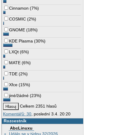
Cinnamon
(
7%
)
COSMIC
(
2%
)
GNOME
(
18%
)
KDE Plasma
(
30%
)
LXQt
(
6%
)
MATE
(
6%
)
TDE
(
2%
)
Xfce
(
15%
)
jiné/žádné
(
23%
)
Celkem 2351 hlasů
Komentářů: 30
, poslední 3.4. 20:20
Rozcestník
AbcLinuxu
Událo se v týdnu 32/2026