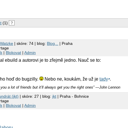
t
(1)
?
 Watzke
| skóre: 74 | blog:
Blog...
| Praha
rtage
nk
|
Blokovat
|
Admin
l ebuild a autorovi je to zřejmě jedno. Nauč se to:
ho hoď do bugzilly.
Nebo ne, koukám, že už je
tady
.
you a lot of friends but it’ll always get you the right ones” ―John Lennon
ndrát (jkt)
| skóre: 27 | blog:
jkt
| Praha - Bohnice
rtage
nk
|
Blokovat
|
Admin
Nahoru