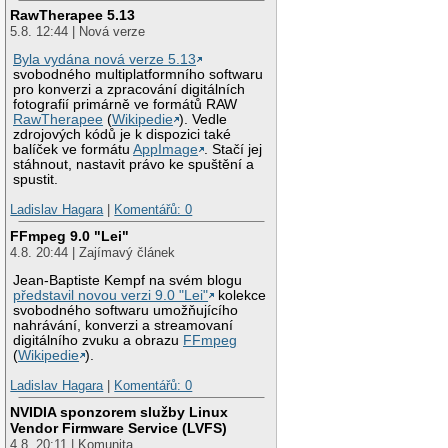
RawTherapee 5.13
5.8. 12:44 | Nová verze
Byla vydána nová verze 5.13
svobodného multiplatformního softwaru
pro konverzi a zpracování digitálních
fotografií primárně ve formátů RAW
RawTherapee
(
Wikipedie
). Vedle
zdrojových kódů je k dispozici také
balíček ve formátu
AppImage
. Stačí jej
stáhnout, nastavit právo ke spuštění a
spustit.
Ladislav Hagara
|
Komentářů: 0
FFmpeg 9.0 "Lei"
4.8. 20:44 | Zajímavý článek
Jean-Baptiste Kempf na svém blogu
představil novou verzi 9.0 "Lei"
kolekce
svobodného softwaru umožňujícího
nahrávání, konverzi a streamovaní
digitálního zvuku a obrazu
FFmpeg
(
Wikipedie
).
Ladislav Hagara
|
Komentářů: 0
NVIDIA sponzorem služby Linux
Vendor Firmware Service (LVFS)
4.8. 20:11 | Komunita