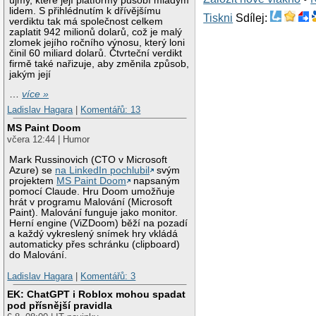
újmy, které její platformy působí mladým
lidem. S přihlédnutím k dřívějšímu
Tiskni
Sdílej:
verdiktu tak má společnost celkem
zaplatit 942 milionů dolarů, což je malý
zlomek jejího ročního výnosu, který loni
činil 60 miliard dolarů. Čtvrteční verdikt
firmě také nařizuje, aby změnila způsob,
jakým její
…
více »
Ladislav Hagara
|
Komentářů: 13
MS Paint Doom
včera 12:44 | Humor
Mark Russinovich (CTO v Microsoft
Azure) se
na LinkedIn pochlubil
svým
projektem
MS Paint Doom
napsaným
pomocí Claude. Hru Doom umožňuje
hrát v programu Malování (Microsoft
Paint). Malování funguje jako monitor.
Herní engine (ViZDoom) běží na pozadí
a každý vykreslený snímek hry vkládá
automaticky přes schránku (clipboard)
do Malování.
Ladislav Hagara
|
Komentářů: 3
EK: ChatGPT i Roblox mohou spadat
pod přísnější pravidla