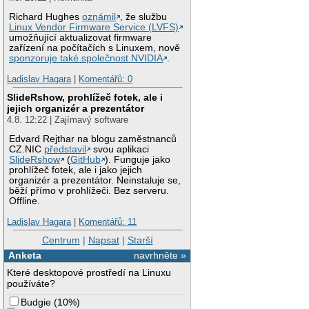
Richard Hughes
oznámil
, že službu
Linux Vendor Firmware Service (LVFS)
umožňující aktualizovat firmware
zařízení na počítačích s Linuxem, nově
sponzoruje také společnost NVIDIA
.
Ladislav Hagara
|
Komentářů: 0
SlideRshow, prohlížeč fotek, ale i
jejich organizér a prezentátor
4.8. 12:22 | Zajímavý software
Edvard Rejthar na blogu zaměstnanců
CZ.NIC
představil
svou aplikaci
SlideRshow
(
GitHub
). Funguje jako
prohlížeč fotek, ale i jako jejich
organizér a prezentátor. Neinstaluje se,
běží přímo v prohlížeči. Bez serveru.
Offline.
Ladislav Hagara
|
Komentářů: 11
Centrum
|
Napsat
|
Starší
Anketa
navrhněte »
Které desktopové prostředí na Linuxu
používáte?
Budgie
(
10%
)