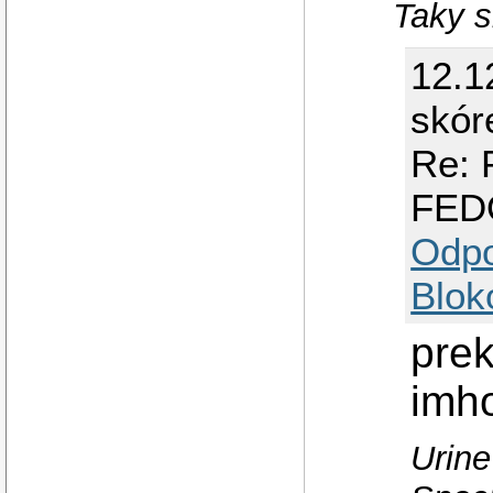
Taky s
12.1
skór
Re: 
FED
Odp
Blok
prek
imh
Urine