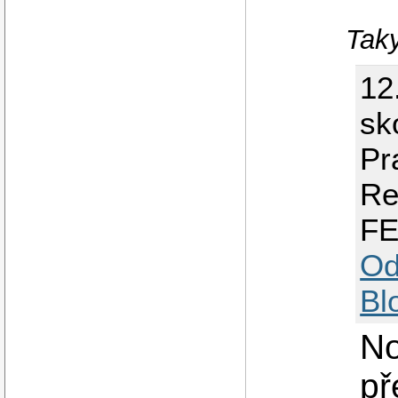
Taky
12
sk
Pr
Re
F
Od
Bl
No
př