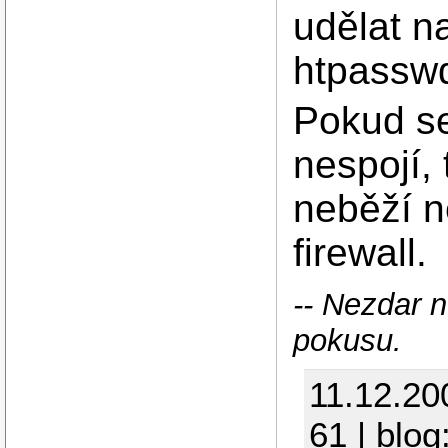
udělat n
htpasswd
Pokud se
nespojí,
neběží 
firewall.
-- Nezdar 
pokusu.
11.12.20
61 | blog