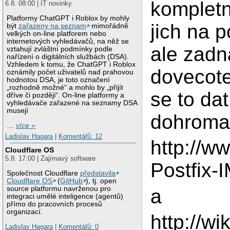
kompletni
6.8. 08:00 | IT novinky
Platformy ChatGPT i Roblox by mohly
jich na p
být
zařazeny na seznam
mimořádně
velkých on-line platforem nebo
internetových vyhledávačů, na něž se
ale zadn
vztahují zvláštní podmínky podle
nařízení o digitálních službách (DSA).
Vzhledem k tomu, že ChatGPT i Roblox
dovecot
oznámily počet uživatelů nad prahovou
hodnotou DSA, je toto označení
„rozhodně možné“ a mohlo by „přijít
se to dat
dříve či později“. On-line platformy a
vyhledávače zařazené na seznamy DSA
musejí
dohroma
…
více »
Ladislav Hagara
|
Komentářů: 12
http://w
Cloudflare OS
5.8. 17:00 | Zajímavý software
Postfix
Společnost Cloudflare
představila
Cloudflare OS
(
GitHub
), tj. open
source platformu navrženou pro
a
integraci umělé inteligence (agentů)
přímo do pracovních procesů
organizací.
http://w
Ladislav Hagara
|
Komentářů: 0