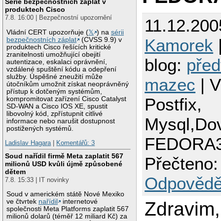
Série bezpečnostních záplat v
produktech Cisco
7.8. 16:00 | Bezpečnostní upozornění
11.12.200
Vládní CERT upozorňuje (
𝕏
) na
sérii
Kamorek
|
bezpečnostních záplat
(CVSS 9.9) v
produktech Cisco řešících kritické
zranitelnosti umožňující obejití
blog:
před
autentizace, eskalaci oprávnění,
vzdálené spuštění kódu a odepření
služby. Úspěšné zneužití může
mazec
| 
útočníkům umožnit získat neoprávněný
přístup k dotčeným systémům,
Postfix,
kompromitovat zařízení Cisco Catalyst
SD-WAN a Cisco IOS XE, spustit
libovolný kód, zpřístupnit citlivé
Mysql,Dov
informace nebo narušit dostupnost
postižených systémů.
FEDORA
Ladislav Hagara
|
Komentářů: 3
Soud nařídil firmě Meta zaplatit 567
Přečteno:
milionů USD kvůli újmě způsobené
dětem
Odpovědě
7.8. 15:33 | IT novinky
Soud v americkém státě Nové Mexiko
ve čtvrtek
nařídil
internetové
Zdravim,
společnosti Meta Platforms zaplatit 567
milionů dolarů (téměř 12 miliard Kč) za