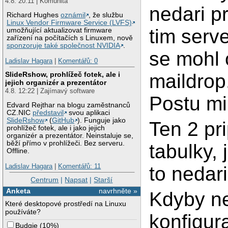
4.8. 20:11 | Komunita
nedari p
Richard Hughes
oznámil
, že službu
Linux Vendor Firmware Service (LVFS)
tim serv
umožňující aktualizovat firmware
zařízení na počítačích s Linuxem, nově
sponzoruje také společnost NVIDIA
.
se mohl 
Ladislav Hagara
|
Komentářů: 0
maildrop
SlideRshow, prohlížeč fotek, ale i
jejich organizér a prezentátor
4.8. 12:22 | Zajímavý software
Postu mi 
Edvard Rejthar na blogu zaměstnanců
CZ.NIC
představil
svou aplikaci
SlideRshow
(
GitHub
). Funguje jako
Ten 2 pr
prohlížeč fotek, ale i jako jejich
organizér a prezentátor. Neinstaluje se,
běží přímo v prohlížeči. Bez serveru.
tabulky, 
Offline.
Ladislav Hagara
|
Komentářů: 11
to nedari
Centrum
|
Napsat
|
Starší
Anketa
navrhněte »
Kdyby ne
Které desktopové prostředí na Linuxu
používáte?
konfigur
Budgie
(
10%
)