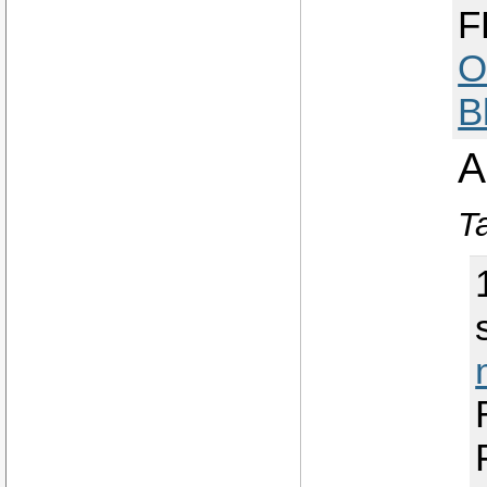
F
O
B
A
T