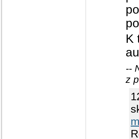
po
po
K 
a
-- 
z 
1
s
m
R