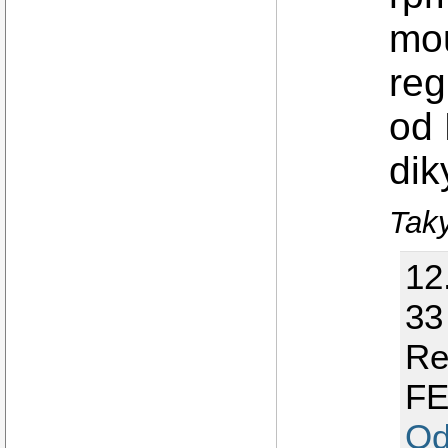
mou
reg
od 
dik
Taky
12
33
Re
F
Od