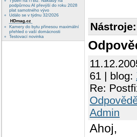
Týden na ITBiz: Náklady na
podpůrnou AI převýší do roku 2028
V /usr/local/etc/d
plat samotného vývo
Událo se v týdnu 32/2026
HDmag.cz
connect = host=loc
Nástroje:
default_pass_schem
Kamery do bytu přinesou maximální
password_query = S
přehled o vaší domácnosti
Testovací novinka
Odpově
11.12.200
61 | blog:
Re: Post
Odpovědě
Admin
Ahoj,