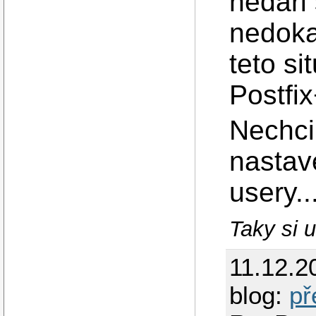
nedari 
nedoka
teto si
Postfi
Nechci
nastave
usery..
Taky si 
11.12.2
blog:
př