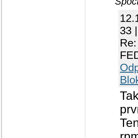
Spoc
12.
33 
Re:
FE
Odp
Blo
Tak
prv
Ten
rpm