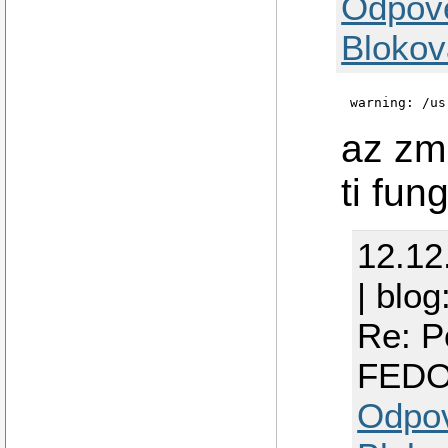
Odpov
Blokov
warning: /us
az zmi
ti fun
12.12
| blog
Re: P
FED
Odpo