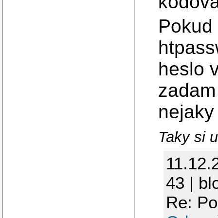
kodova
Pokud 
htpass
heslo v
zadam 
nejaky
Taky si 
11.12.
43 | bl
Re: Po