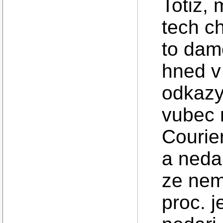
Totiz,
tech c
to dam
hned v
odkazy
vubec n
Courie
a nedal
ze nem
proc. j