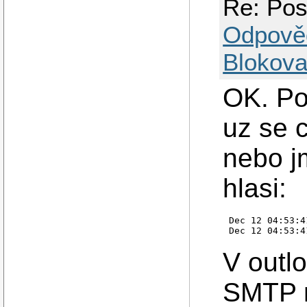
Re: Pos
Odpově
Blokova
OK. Po
uz se c
nebo j
hlasi:
Dec 12 04:53:4
V outl
SMTP n