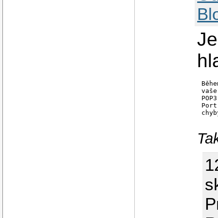
Bl
Je
hl
Běhe
vaše
POP3
Port
Tak
1
s
P