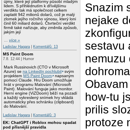
újmy, které její platformy působí mladým
Snazim s
lidem. S přihlédnutím k dřívějšímu
verdiktu tak má společnost celkem
zaplatit 942 milionů dolarů, což je malý
nejake 
zlomek jejího ročního výnosu, který loni
činil 60 miliard dolarů. Čtvrteční verdikt
firmě také nařizuje, aby změnila způsob,
zkonfigu
jakým její
…
více »
sestavu 
Ladislav Hagara
|
Komentářů: 13
MS Paint Doom
nemuzu 
7.8. 12:44 | Humor
dohroma
Mark Russinovich (CTO v Microsoft
Azure) se
na LinkedIn pochlubil
svým
projektem
MS Paint Doom
napsaným
Obavam 
pomocí Claude. Hru Doom umožňuje
hrát v programu Malování (Microsoft
Paint). Malování funguje jako monitor.
how-tu j
Herní engine (ViZDoom) běží na pozadí
a každý vykreslený snímek hry vkládá
automaticky přes schránku (clipboard)
prilis slo
do Malování.
Ladislav Hagara
|
Komentářů: 3
protoze 
EK: ChatGPT i Roblox mohou spadat
pod přísnější pravidla