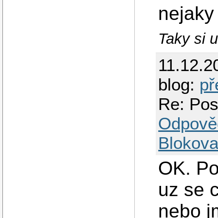
nejaky
Taky si 
11.12.2
blog:
př
Re: Pos
Odpově
Blokova
OK. Po
uz se c
nebo j