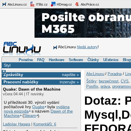
AbcLinuxu.cz
ITBiz.cz
HDmag.cz
AbcPráce.cz
AbcLinuxu
hledá autory
!
Poradna
FAQ
Hardware
Software
Články
Učebnice
Blog
Styl
×
AbcLinuxu
:/
Poradna
/
Lin
Zprávičky
napište »
Štítky
:
bezpečnost
,
CVS
,
Pracovní nabídky
inzerujte »
Postfix
,
práva
,
programov
Quake: Dawn of the Machine
včera 04:44 | IT novinky
Dotaz: P
U příležitosti 30. výročí vydání
počítačové hry
Quake
byla
vydána
Mysql,D
nová epizoda
s názvem
Dawn of the
Machine
(
Steam
).
FEDOR
Ladislav Hagara
|
Komentářů: 6