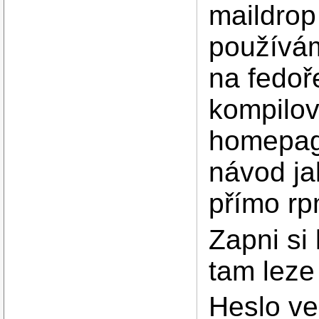
maildrop
používám
na fedoře
kompilov
homepage
návod ja
přímo rp
Zapni si
tam leze
Heslo ve