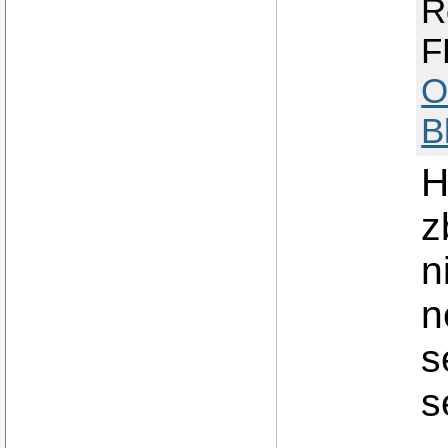
R
F
O
B
H
z
n
n
s
s