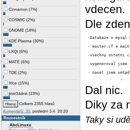
vdecen.
Cinnamon
(
7%
)
COSMIC
(
2%
)
Dle zden
GNOME
(
18%
)
-Databaze v mysql 
KDE Plasma
(
30%
)
- master.cf a main
LXQt
(
6%
)
-vsechny ostatni c
MATE
(
6%
)
-vygeneroval jsem 
TDE
(
2%
)
- nasel jsem smtpd
- V etc/sysconfig/
Xfce
(
15%
)
Dal nic.
- v etc/pam.d/smtp
jiné/žádné
(
23%
)
- Spamassassin a m
Diky za
Celkem 2355 hlasů
-V etc/dovecot mam
Komentářů: 30
, poslední 3.4. 20:20
default_mail_env =
Taky si udě
Rozcestník
auth_userdb = pgsq
auth_passdb = pgsq
AbcLinuxu