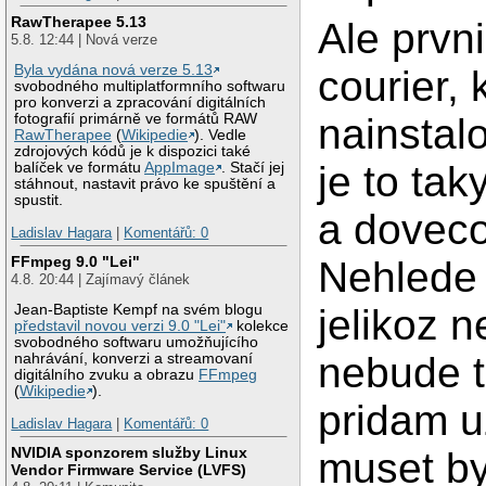
RawTherapee 5.13
Ale prvn
5.8. 12:44 | Nová verze
Byla vydána nová verze 5.13
courier,
svobodného multiplatformního softwaru
pro konverzi a zpracování digitálních
nainstal
fotografií primárně ve formátů RAW
RawTherapee
(
Wikipedie
). Vedle
zdrojových kódů je k dispozici také
je to ta
balíček ve formátu
AppImage
. Stačí jej
stáhnout, nastavit právo ke spuštění a
spustit.
a doveco
Ladislav Hagara
|
Komentářů: 0
FFmpeg 9.0 "Lei"
Nehlede 
4.8. 20:44 | Zajímavý článek
jelikoz 
Jean-Baptiste Kempf na svém blogu
představil novou verzi 9.0 "Lei"
kolekce
svobodného softwaru umožňujícího
nebude t
nahrávání, konverzi a streamovaní
digitálního zvuku a obrazu
FFmpeg
(
Wikipedie
).
pridam u
Ladislav Hagara
|
Komentářů: 0
NVIDIA sponzorem služby Linux
muset by
Vendor Firmware Service (LVFS)