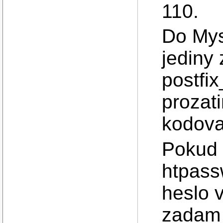
110.
Do Mys
jediny
postfix
prozat
kodova
Pokud 
htpass
heslo v
zadam 