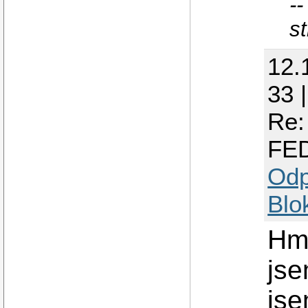
-
s
12.
33 
Re:
FE
Odp
Blo
Hmm
jse
jse