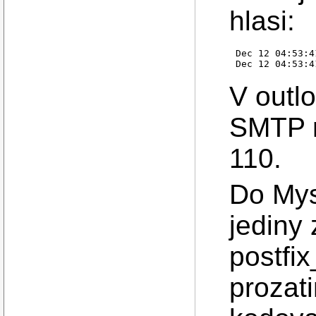
hlasi:
Dec 12 04:53:4
V outl
SMTP n
110.
Do Mys
jediny
postfix
prozat