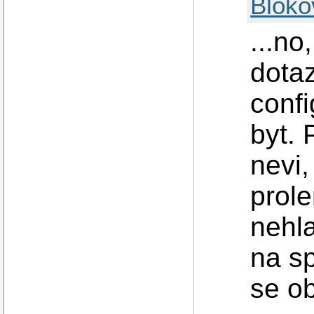
Bloko
...no
dota
confi
byt. 
nevi,
prol
nehla
na sp
se ob