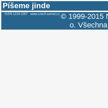
Píšeme jinde
ISSN 1214-1267
www.czech-server.cz
© 1999-2015
o.
Všechna 