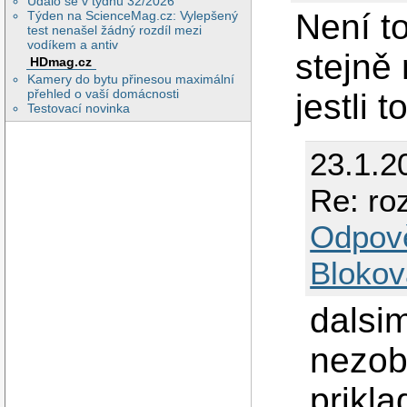
Událo se v týdnu 32/2026
Není t
Týden na ScienceMag.cz: Vylepšený
test nenašel žádný rozdíl mezi
vodíkem a antiv
stejně 
HDmag.cz
Kamery do bytu přinesou maximální
přehled o vaší domácnosti
jestli 
Testovací novinka
23.1.2
Re: ro
Odpov
Blokov
dalsi
nezob
prikl