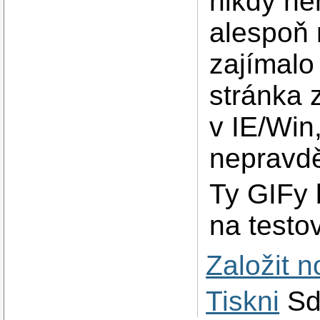
nikdy ne
alespoň 
zajímalo 
stránka 
v IE/Win,
nepravd
Ty GIFy b
na testo
Založit 
Tiskni
Sd