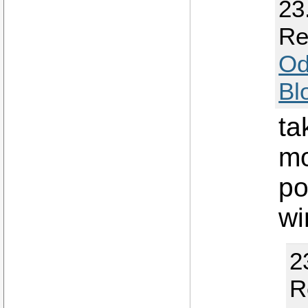
23
Re
Od
Bl
ta
mo
po
wi
2
R