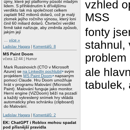
vzhled op
újmy, které její platformy působí mladým
lidem. S přihlédnutím k dřívějšímu
verdiktu tak má společnost celkem
MSS
zaplatit 942 milionů dolarů, což je malý
zlomek jejího ročního výnosu, který loni
činil 60 miliard dolarů. Čtvrteční verdikt
firmě také nařizuje, aby změnila způsob,
fonty js
jakým její
…
více »
stahnul, 
Ladislav Hagara
|
Komentářů: 8
problem 
MS Paint Doom
včera 12:44 | Humor
Mark Russinovich (CTO v Microsoft
ale hlav
Azure) se
na LinkedIn pochlubil
svým
projektem
MS Paint Doom
napsaným
pomocí Claude. Hru Doom umožňuje
tabulek, 
hrát v programu Malování (Microsoft
Paint). Malování funguje jako monitor.
Herní engine (ViZDoom) běží na pozadí
a každý vykreslený snímek hry vkládá
automaticky přes schránku (clipboard)
do Malování.
Ladislav Hagara
|
Komentářů: 2
EK: ChatGPT i Roblox mohou spadat
pod přísnější pravidla