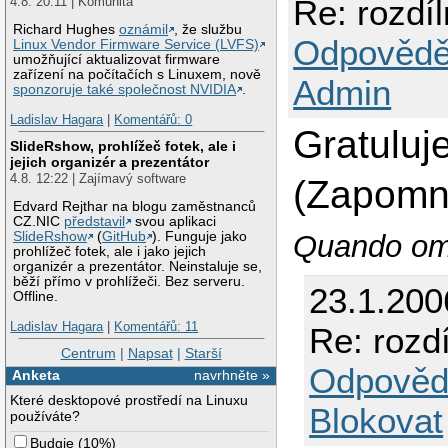
Re: rozdí
4.8. 20:11 | Komunita
Richard Hughes
oznámil
, že službu
Odpovědě
Linux Vendor Firmware Service (LVFS)
umožňující aktualizovat firmware
zařízení na počítačích s Linuxem, nově
Admin
sponzoruje také společnost NVIDIA
.
Ladislav Hagara
|
Komentářů: 0
Gratulu
SlideRshow, prohlížeč fotek, ale i
jejich organizér a prezentátor
4.8. 12:22 | Zajímavý software
(Zapomně
Edvard Rejthar na blogu zaměstnanců
CZ.NIC
představil
svou aplikaci
Quando omn
SlideRshow
(
GitHub
). Funguje jako
prohlížeč fotek, ale i jako jejich
organizér a prezentátor. Neinstaluje se,
běží přímo v prohlížeči. Bez serveru.
23.1.200
Offline.
Ladislav Hagara
|
Komentářů: 11
Re: rozd
Centrum
|
Napsat
|
Starší
Odpověd
Anketa
navrhněte »
Které desktopové prostředí na Linuxu
Blokovat
používáte?
Budgie
(
10%
)