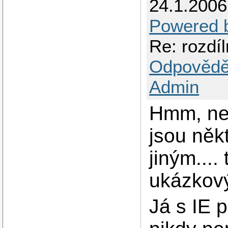
24.1.200
Powered 
Re: rozdí
Odpovědě
Admin
Hmm, ned
jsou něk
jiným....
ukázkový
Já s IE 