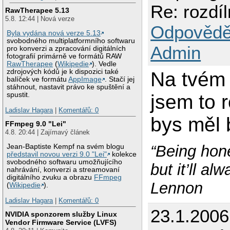
Re: rozdí
RawTherapee 5.13
5.8. 12:44 | Nová verze
Odpovědě
Byla vydána nová verze 5.13
svobodného multiplatformního softwaru
Admin
pro konverzi a zpracování digitálních
fotografií primárně ve formátů RAW
RawTherapee
(
Wikipedie
). Vedle
zdrojových kódů je k dispozici také
Na tvém 
balíček ve formátu
AppImage
. Stačí jej
stáhnout, nastavit právo ke spuštění a
jsem to 
spustit.
Ladislav Hagara
|
Komentářů: 0
bys měl b
FFmpeg 9.0 "Lei"
4.8. 20:44 | Zajímavý článek
“Being hone
Jean-Baptiste Kempf na svém blogu
představil novou verzi 9.0 "Lei"
kolekce
svobodného softwaru umožňujícího
but it’ll a
nahrávání, konverzi a streamovaní
digitálního zvuku a obrazu
FFmpeg
Lennon
(
Wikipedie
).
Ladislav Hagara
|
Komentářů: 0
23.1.200
NVIDIA sponzorem služby Linux
Vendor Firmware Service (LVFS)