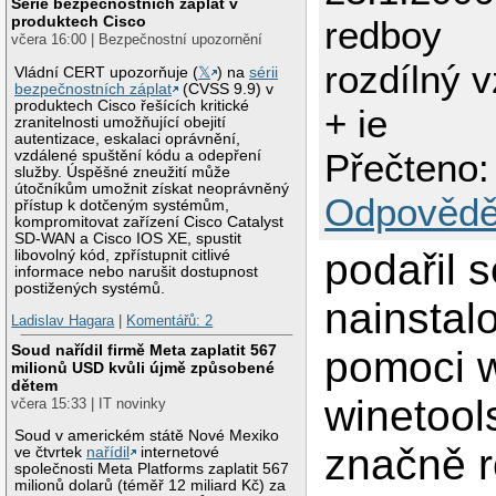
Série bezpečnostních záplat v
produktech Cisco
redboy
včera 16:00 | Bezpečnostní upozornění
rozdílný 
Vládní CERT upozorňuje (
𝕏
) na
sérii
bezpečnostních záplat
(CVSS 9.9) v
produktech Cisco řešících kritické
+ ie
zranitelnosti umožňující obejití
autentizace, eskalaci oprávnění,
Přečteno:
vzdálené spuštění kódu a odepření
služby. Úspěšné zneužití může
útočníkům umožnit získat neoprávněný
Odpovědě
přístup k dotčeným systémům,
kompromitovat zařízení Cisco Catalyst
SD-WAN a Cisco IOS XE, spustit
podařil 
libovolný kód, zpřístupnit citlivé
informace nebo narušit dostupnost
postižených systémů.
nainstal
Ladislav Hagara
|
Komentářů: 2
Soud nařídil firmě Meta zaplatit 567
pomoci 
milionů USD kvůli újmě způsobené
dětem
winetool
včera 15:33 | IT novinky
Soud v americkém státě Nové Mexiko
značně r
ve čtvrtek
nařídil
internetové
společnosti Meta Platforms zaplatit 567
milionů dolarů (téměř 12 miliard Kč) za