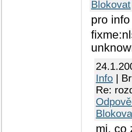
Blokovat
pro info
fixme:n
unknow
24.1.20
Info
| B
Re: roz
Odpově
Blokova
mj. co