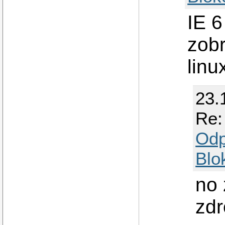
IE 
zobr
linu
23.
Re:
Odp
Blo
no 
zdr