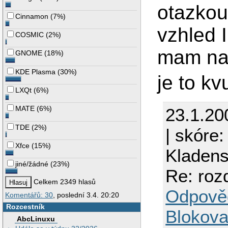
otazkou
Cinnamon
(
7%
)
vzhled 
COSMIC
(
2%
)
mam na
GNOME
(
18%
)
KDE Plasma
(
30%
)
je to k
LXQt
(
6%
)
MATE
(
6%
)
23.1.20
TDE
(
2%
)
| skóre:
Xfce
(
15%
)
Kladen
jiné/žádné
(
23%
)
Re: roz
Celkem 2349 hlasů
Odpově
Komentářů: 30
, poslední 3.4. 20:20
Rozcestník
Blokova
AbcLinuxu