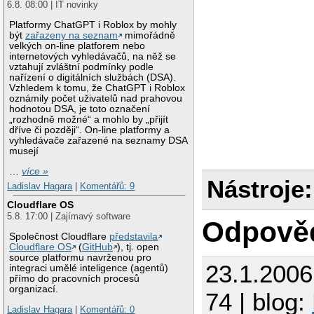
6.8. 08:00 | IT novinky
Platformy ChatGPT i Roblox by mohly
být
zařazeny na seznam
mimořádně
velkých on-line platforem nebo
internetových vyhledávačů, na něž se
vztahují zvláštní podmínky podle
nařízení o digitálních službách (DSA).
Vzhledem k tomu, že ChatGPT i Roblox
oznámily počet uživatelů nad prahovou
hodnotou DSA, je toto označení
„rozhodně možné“ a mohlo by „přijít
dříve či později“. On-line platformy a
vyhledávače zařazené na seznamy DSA
musejí
…
více »
Nástroje:
Ladislav Hagara
|
Komentářů: 9
Cloudflare OS
5.8. 17:00 | Zajímavý software
Odpově
Společnost Cloudflare
představila
Cloudflare OS
(
GitHub
), tj. open
source platformu navrženou pro
23.1.200
integraci umělé inteligence (agentů)
přímo do pracovních procesů
organizací.
74 | blog:
Ladislav Hagara
|
Komentářů: 0