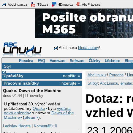
AbcLinuxu.cz
ITBiz.cz
HDmag.cz
AbcPráce.cz
AbcLinuxu
hledá autory
!
Poradna
FAQ
Hardware
Software
Články
Učebnice
Blog
Styl
×
AbcLinuxu
:/
Poradna
/
Lin
Zprávičky
napište »
Pracovní nabídky
inzerujte »
Štítky
:
AbcLinuxu
,
emulac
Quake: Dawn of the Machine
Dotaz: r
dnes 04:44 | IT novinky
U příležitosti 30. výročí vydání
vzhled 
počítačové hry
Quake
byla
vydána
nová epizoda
s názvem
Dawn of the
Machine
(
Steam
).
Ladislav Hagara
|
Komentářů: 0
23.1.2006