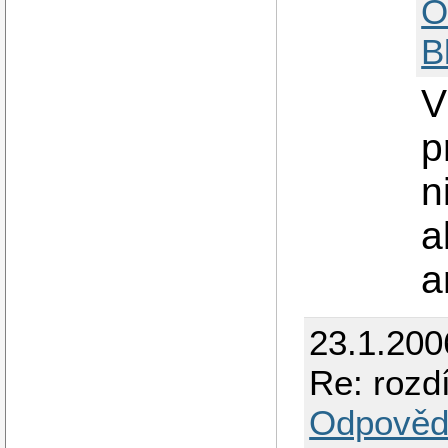
O
B
V
p
n
a
a
23.1.200
Re: rozd
Odpověd