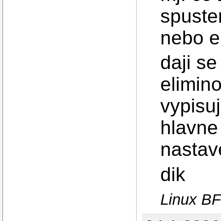
spuste
nebo e
daji se
elimin
vypisu
hlavne 
nastav
dik
Linux B