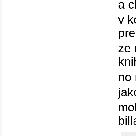
a c
v k
pr
ze 
kn
no 
jak
moh
bill