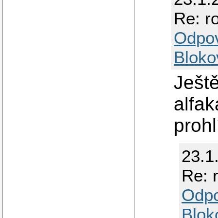
Re: r
Odpo
Bloko
Ješt
alfak
prohl
23.1
Re: 
Odp
Blok