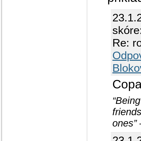
23.1.
skóre
Re: r
Odpo
Bloko
Copa
“Being
friends
ones”
23.1.