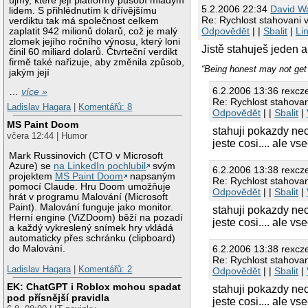
újmy, které její platformy působí mladým
5.2.2006 22:34
David W
lidem. S přihlédnutím k dřívějšímu
Re: Rychlost stahovani 
verdiktu tak má společnost celkem
Odpovědět
| |
Sbalit
|
Li
zaplatit 942 milionů dolarů, což je malý
zlomek jejího ročního výnosu, který loni
Jistě stahuješ jeden 
činil 60 miliard dolarů. Čtvrteční verdikt
firmě také nařizuje, aby změnila způsob,
“Being honest may not get 
jakým její
6.2.2006 13:36 rexcz
…
více »
Re: Rychlost stahova
Ladislav Hagara
|
Komentářů: 8
Odpovědět
| |
Sbalit
|
MS Paint Doom
stahuji pokazdy nec
včera 12:44 | Humor
jeste cosi.... ale 
Mark Russinovich (CTO v Microsoft
Azure) se
na LinkedIn pochlubil
svým
6.2.2006 13:38 rexcz
projektem
MS Paint Doom
napsaným
Re: Rychlost stahova
pomocí Claude. Hru Doom umožňuje
Odpovědět
| |
Sbalit
|
hrát v programu Malování (Microsoft
Paint). Malování funguje jako monitor.
stahuji pokazdy nec
Herní engine (ViZDoom) běží na pozadí
jeste cosi.... ale 
a každý vykreslený snímek hry vkládá
automaticky přes schránku (clipboard)
6.2.2006 13:38 rexcz
do Malování.
Re: Rychlost stahova
Ladislav Hagara
|
Komentářů: 2
Odpovědět
| |
Sbalit
|
EK: ChatGPT i Roblox mohou spadat
stahuji pokazdy nec
pod přísnější pravidla
jeste cosi.... ale 