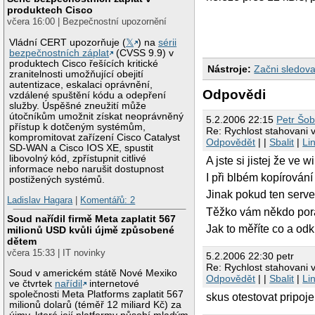
produktech Cisco
včera 16:00 | Bezpečnostní upozornění
Vládní CERT upozorňuje (
𝕏
) na
sérii
bezpečnostních záplat
(CVSS 9.9) v
produktech Cisco řešících kritické
Nástroje:
Začni sledova
zranitelnosti umožňující obejití
autentizace, eskalaci oprávnění,
Odpovědi
vzdálené spuštění kódu a odepření
služby. Úspěšné zneužití může
útočníkům umožnit získat neoprávněný
5.2.2006 22:15
Petr Šo
přístup k dotčeným systémům,
Re: Rychlost stahovani 
kompromitovat zařízení Cisco Catalyst
Odpovědět
| |
Sbalit
|
Li
SD-WAN a Cisco IOS XE, spustit
libovolný kód, zpřístupnit citlivé
A jste si jistej že ve
informace nebo narušit dostupnost
I při blbém kopírován
postižených systémů.
Jinak pokud ten server
Ladislav Hagara
|
Komentářů: 2
Těžko vám někdo pora
Soud nařídil firmě Meta zaplatit 567
Jak to měříte co a odku
milionů USD kvůli újmě způsobené
dětem
včera 15:33 | IT novinky
5.2.2006 22:30 petr
Re: Rychlost stahovani 
Soud v americkém státě Nové Mexiko
Odpovědět
| |
Sbalit
|
Li
ve čtvrtek
nařídil
internetové
společnosti Meta Platforms zaplatit 567
skus otestovat pripoje
milionů dolarů (téměř 12 miliard Kč) za