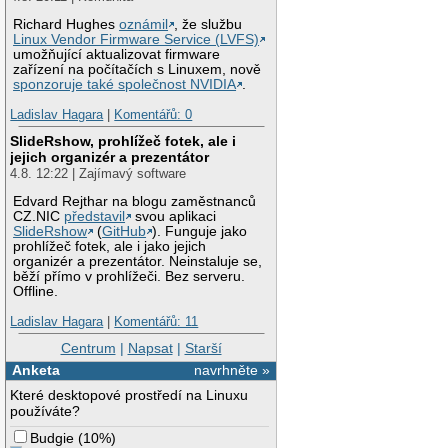
Richard Hughes
oznámil
, že službu
Linux Vendor Firmware Service (LVFS)
umožňující aktualizovat firmware
zařízení na počítačích s Linuxem, nově
sponzoruje také společnost NVIDIA
.
Ladislav Hagara
|
Komentářů: 0
SlideRshow, prohlížeč fotek, ale i
jejich organizér a prezentátor
4.8. 12:22 | Zajímavý software
Edvard Rejthar na blogu zaměstnanců
CZ.NIC
představil
svou aplikaci
SlideRshow
(
GitHub
). Funguje jako
prohlížeč fotek, ale i jako jejich
organizér a prezentátor. Neinstaluje se,
běží přímo v prohlížeči. Bez serveru.
Offline.
Ladislav Hagara
|
Komentářů: 11
Centrum
|
Napsat
|
Starší
Anketa
navrhněte »
Které desktopové prostředí na Linuxu
používáte?
Budgie
(
10%
)