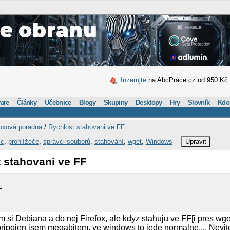
Inzerujte
na AbcPráce.cz od 950 Kč
are
Články
Učebnice
Blogy
Skupiny
Desktopy
Hry
Slovník
Kdo
uxová poradna
/
Rychlost stahovani ve FF
c
,
prohlížeče
,
správci souborů
,
stahování
,
wget
,
Windows
Upravit
 stahovani ve FF
F
m si Debiana a do nej Firefox, ale kdyz stahuju ve FF[i pres wget
pripojen jsem megabitem, ve windows to jede normalne.... Nevit