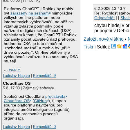
6.8. 08:00 | IT novinky
6.2.2006 13:43 ?
Platformy ChatGPT i Roblox by mohly
Re: Rychlost staho
být
zařazeny na seznam
mimořádně
Odpovědět
| |
Sbali
velkých on-line platforem nebo
internetových vyhledávačů, na něž se
chybu hledej v pr
vztahují zvláštní podmínky podle
pripojeni v Debi
nařízení o digitálních službách (DSA).
Vzhledem k tomu, že ChatGPT i Roblox
Založit nové vlákno
•
oznámily počet uživatelů nad prahovou
hodnotou DSA, je toto označení
Tiskni
Sdílej:
„rozhodně možné“ a mohlo by „přijít
dříve či později“. On-line platformy a
vyhledávače zařazené na seznamy DSA
musejí
…
více »
Ladislav Hagara
|
Komentářů: 9
Cloudflare OS
5.8. 17:00 | Zajímavý software
Společnost Cloudflare
představila
Cloudflare OS
(
GitHub
), tj. open
source platformu navrženou pro
integraci umělé inteligence (agentů)
přímo do pracovních procesů
organizací.
Ladislav Hagara
|
Komentářů: 0