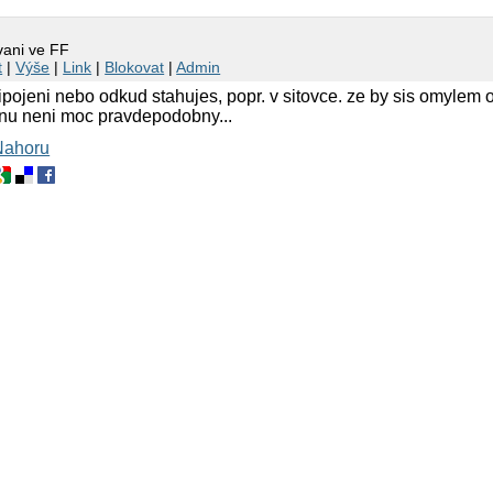
vani ve FF
t
|
Výše
|
Link
|
Blokovat
|
Admin
ipojeni nebo odkud stahujes, popr. v sitovce. ze by sis omylem 
anu neni moc pravdepodobny...
Nahoru