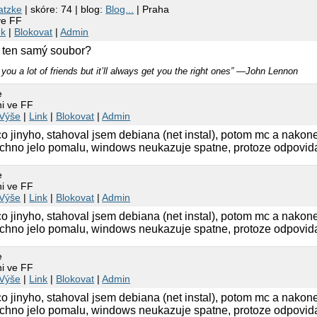
atzke
| skóre: 74 | blog:
Blog...
| Praha
ve FF
nk
|
Blokovat
|
Admin
a ten samý soubor?
you a lot of friends but it’ll always get you the right ones” ―John Lennon
e
ni ve FF
Výše
|
Link
|
Blokovat
|
Admin
o jinyho, stahoval jsem debiana (net instal), potom mc a nakon
vsechno jelo pomalu, windows neukazuje spatne, protoze odpovida
e
ni ve FF
Výše
|
Link
|
Blokovat
|
Admin
o jinyho, stahoval jsem debiana (net instal), potom mc a nakon
vsechno jelo pomalu, windows neukazuje spatne, protoze odpovida
e
ni ve FF
Výše
|
Link
|
Blokovat
|
Admin
o jinyho, stahoval jsem debiana (net instal), potom mc a nakon
vsechno jelo pomalu, windows neukazuje spatne, protoze odpovida