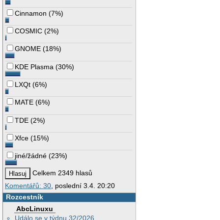
Cinnamon
(
7%
)
COSMIC
(
2%
)
GNOME
(
18%
)
KDE Plasma
(
30%
)
LXQt
(
6%
)
MATE
(
6%
)
TDE
(
2%
)
Xfce
(
15%
)
jiné/žádné
(
23%
)
Celkem 2349 hlasů
Komentářů: 30
, poslední 3.4. 20:20
Rozcestník
AbcLinuxu
Událo se v týdnu 32/2026