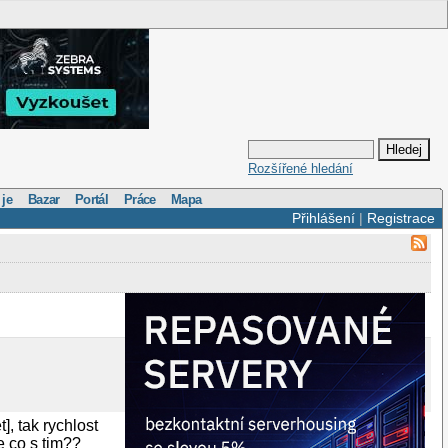
Rozšířené hledání
 je
Bazar
Portál
Práce
Mapa
Přihlášení
|
Registrace
], tak rychlost
e co s tim??