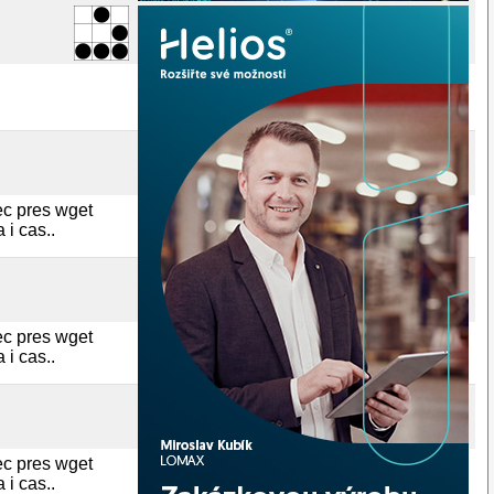
ec pres wget
 i cas..
ec pres wget
 i cas..
ec pres wget
 i cas..