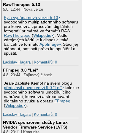
RawTherapee 5.13
5.8. 12:44 | Nová verze
Byla vydána nová verze 5.13
svobodného multiplatformního softwaru
pro konverzi a zpracování digitálních
fotografií primárně ve formátů RAW
RawTherapee
(
Wikipedie
). Vedle
zdrojových kódů je k dispozici také
balíček ve formátu
AppImage
. Stačí jej
stáhnout, nastavit právo ke spuštění a
spustit.
Ladislav Hagara
|
Komentářů: 0
FFmpeg 9.0 "Lei"
4.8. 20:44 | Zajímavý článek
Jean-Baptiste Kempf na svém blogu
představil novou verzi 9.0 "Lei"
kolekce
svobodného softwaru umožňujícího
nahrávání, konverzi a streamovaní
digitálního zvuku a obrazu
FFmpeg
(
Wikipedie
).
Ladislav Hagara
|
Komentářů: 0
NVIDIA sponzorem služby Linux
Vendor Firmware Service (LVFS)
4.8. 20:11 | Komunita