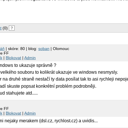
t
(0)
?
báň
| skóre: 80 | blog:
soban
| Olomouc
ve FF
nk
|
Blokovat
|
Admin
 windows to ukazuje správně ?
í velkého souboru to kolikrát ukazuje ve windows nesmysly.
 na druhé straně nestačí ty data posílat tak to asi rychleji nepoj
dí skuste popsat konkrétní problém podrobněji.
d stahujete atd.....
ve FF
nk
|
Blokovat
|
Admin
ni nejaky merakem (dsl.cz, rychlost.cz) a uvidis...