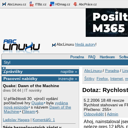
AbcLinuxu.cz
ITBiz.cz
HDmag.cz
AbcPráce.cz
AbcLinuxu
hledá autory
!
Poradna
FAQ
Hardware
Softw
Styl
×
AbcLinuxu
:/
Poradna
/
Lin
Zprávičky
napište »
Pracovní nabídky
inzerujte »
Štítky
:
Firefox
,
Internet
,
m
Quake: Dawn of the Machine
Dotaz: Rychlost
dnes 04:44 | IT novinky
U příležitosti 30. výročí vydání
5.2.2006 18:48 rexcze
počítačové hry
Quake
byla
vydána
Rychlost stahovani ve F
nová epizoda
s názvem
Dawn of the
Přečteno: 255×
Machine
(
Steam
).
Odpovědět
|
Admin
Ladislav Hagara
|
Komentářů: 1
Ahoj, nainstaloval jse
neleze pres 12 kB/s, 
Série bezpečnostních záplat v