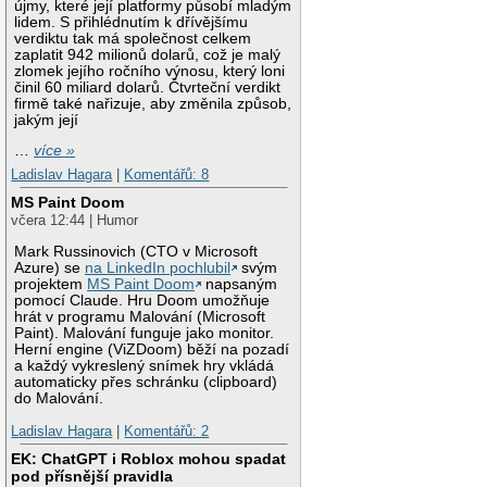
újmy, které její platformy působí mladým
lidem. S přihlédnutím k dřívějšímu
verdiktu tak má společnost celkem
zaplatit 942 milionů dolarů, což je malý
zlomek jejího ročního výnosu, který loni
činil 60 miliard dolarů. Čtvrteční verdikt
firmě také nařizuje, aby změnila způsob,
jakým její
…
více »
Ladislav Hagara
|
Komentářů: 8
MS Paint Doom
včera 12:44 | Humor
Mark Russinovich (CTO v Microsoft
Azure) se
na LinkedIn pochlubil
svým
projektem
MS Paint Doom
napsaným
pomocí Claude. Hru Doom umožňuje
hrát v programu Malování (Microsoft
Paint). Malování funguje jako monitor.
Herní engine (ViZDoom) běží na pozadí
a každý vykreslený snímek hry vkládá
automaticky přes schránku (clipboard)
do Malování.
Ladislav Hagara
|
Komentářů: 2
EK: ChatGPT i Roblox mohou spadat
pod přísnější pravidla