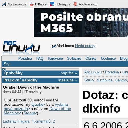
AbcLinuxu.cz
ITBiz.cz
HDmag.cz
AbcPráce.cz
AbcLinuxu
hledá autory
!
Poradna
FAQ
Hardware
Software
Články
Učebnice
Blog
Styl
×
AbcLinuxu
:/
Poradna
/
Lin
Zprávičky
napište »
Pracovní nabídky
inzerujte »
Štítky
:
distribuce
,
Gentoo
Quake: Dawn of the Machine
Dotaz: 
dnes 04:44 | IT novinky
U příležitosti 30. výročí vydání
dlxinfo
počítačové hry
Quake
byla
vydána
nová epizoda
s názvem
Dawn of the
Machine
(
Steam
).
Ladislav Hagara
|
Komentářů: 2
6.6.2006 