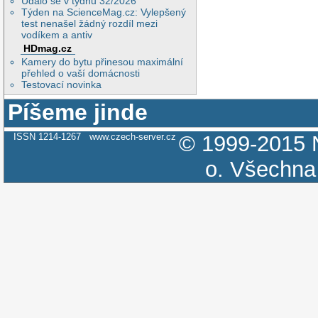
Událo se v týdnu 32/2026
Týden na ScienceMag.cz: Vylepšený
test nenašel žádný rozdíl mezi
vodíkem a antiv
HDmag.cz
Kamery do bytu přinesou maximální
přehled o vaší domácnosti
Testovací novinka
Píšeme jinde
ISSN 1214-1267
www.czech-server.cz
© 1999-2015
o.
Všechna 