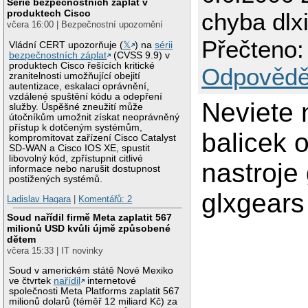
Série bezpečnostních záplat v
produktech Cisco
chyba dlx
včera 16:00 | Bezpečnostní upozornění
Přečteno:
Vládní CERT upozorňuje (
𝕏
) na
sérii
bezpečnostních záplat
(CVSS 9.9) v
produktech Cisco řešících kritické
Odpovědě
zranitelnosti umožňující obejití
autentizace, eskalaci oprávnění,
vzdálené spuštění kódu a odepření
Neviete 
služby. Úspěšné zneužití může
útočníkům umožnit získat neoprávněný
přístup k dotčeným systémům,
balicek 
kompromitovat zařízení Cisco Catalyst
SD-WAN a Cisco IOS XE, spustit
libovolný kód, zpřístupnit citlivé
nastroje 
informace nebo narušit dostupnost
postižených systémů.
glxgears
Ladislav Hagara
|
Komentářů: 2
Soud nařídil firmě Meta zaplatit 567
milionů USD kvůli újmě způsobené
dětem
včera 15:33 | IT novinky
Soud v americkém státě Nové Mexiko
ve čtvrtek
nařídil
internetové
společnosti Meta Platforms zaplatit 567
milionů dolarů (téměř 12 miliard Kč) za