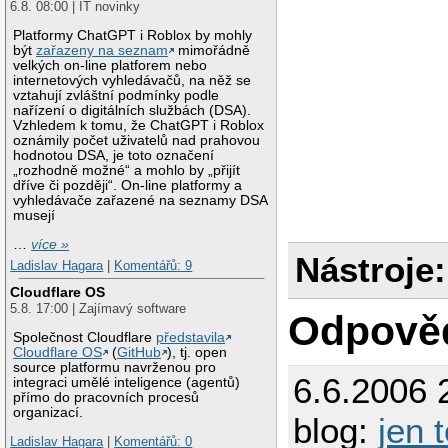
6.8. 08:00 | IT novinky
Platformy ChatGPT i Roblox by mohly
být
zařazeny na seznam
mimořádně
velkých on-line platforem nebo
internetových vyhledávačů, na něž se
vztahují zvláštní podmínky podle
nařízení o digitálních službách (DSA).
Vzhledem k tomu, že ChatGPT i Roblox
oznámily počet uživatelů nad prahovou
hodnotou DSA, je toto označení
„rozhodně možné“ a mohlo by „přijít
dříve či později“. On-line platformy a
vyhledávače zařazené na seznamy DSA
musejí
…
více »
Nástroje:
Ladislav Hagara
|
Komentářů: 9
Cloudflare OS
5.8. 17:00 | Zajímavý software
Odpově
Společnost Cloudflare
představila
Cloudflare OS
(
GitHub
), tj. open
source platformu navrženou pro
6.6.2006 
integraci umělé inteligence (agentů)
přímo do pracovních procesů
organizací.
blog:
jen 
Ladislav Hagara
|
Komentářů: 0