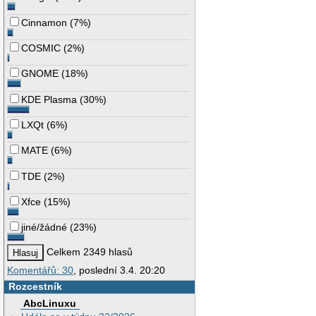
Cinnamon
(
7%
)
COSMIC
(
2%
)
GNOME
(
18%
)
KDE Plasma
(
30%
)
LXQt
(
6%
)
MATE
(
6%
)
TDE
(
2%
)
Xfce
(
15%
)
jiné/žádné
(
23%
)
Celkem 2349 hlasů
Komentářů: 30
, poslední 3.4. 20:20
Rozcestník
AbcLinuxu