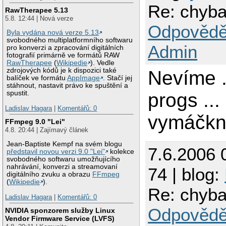
Re: chyba
RawTherapee 5.13
5.8. 12:44 | Nová verze
Odpovědě
Byla vydána nová verze 5.13
svobodného multiplatformního softwaru
Admin
pro konverzi a zpracování digitálních
fotografií primárně ve formátů RAW
RawTherapee
(
Wikipedie
). Vedle
zdrojových kódů je k dispozici také
Nevíme .
balíček ve formátu
AppImage
. Stačí jej
stáhnout, nastavit právo ke spuštění a
progs ...
spustit.
Ladislav Hagara
|
Komentářů: 0
vymáčkn
FFmpeg 9.0 "Lei"
4.8. 20:44 | Zajímavý článek
Jean-Baptiste Kempf na svém blogu
7.6.2006 
představil novou verzi 9.0 "Lei"
kolekce
svobodného softwaru umožňujícího
nahrávání, konverzi a streamovaní
74 | blog:
digitálního zvuku a obrazu
FFmpeg
(
Wikipedie
).
Re: chyba
Ladislav Hagara
|
Komentářů: 0
Odpovědě
NVIDIA sponzorem služby Linux
Vendor Firmware Service (LVFS)