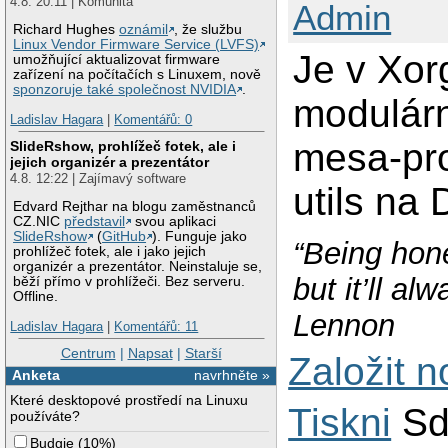
4.8. 20:11 | Komunita
Admin
Richard Hughes
oznámil
, že službu
Linux Vendor Firmware Service (LVFS)
Je v Xorg
umožňující aktualizovat firmware
zařízení na počítačích s Linuxem, nově
sponzoruje také společnost NVIDIA
.
modulárn
Ladislav Hagara
|
Komentářů: 0
mesa-pr
SlideRshow, prohlížeč fotek, ale i
jejich organizér a prezentátor
4.8. 12:22 | Zajímavý software
utils na 
Edvard Rejthar na blogu zaměstnanců
CZ.NIC
představil
svou aplikaci
SlideRshow
(
GitHub
). Funguje jako
“Being hone
prohlížeč fotek, ale i jako jejich
organizér a prezentátor. Neinstaluje se,
but it’ll a
běží přímo v prohlížeči. Bez serveru.
Offline.
Lennon
Ladislav Hagara
|
Komentářů: 11
Centrum
|
Napsat
|
Starší
Založit 
Anketa
navrhněte »
Které desktopové prostředí na Linuxu
Tiskni
Sd
používáte?
Budgie
(
10%
)