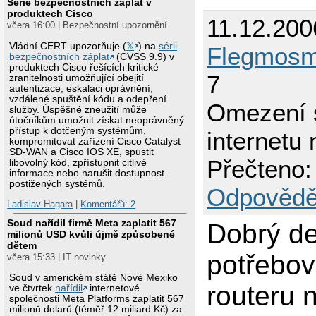
Série bezpečnostních záplat v
produktech Cisco
11.12.200
včera 16:00 | Bezpečnostní upozornění
Vládní CERT upozorňuje (
𝕏
) na
sérii
Flegmos
bezpečnostních záplat
(CVSS 9.9) v
produktech Cisco řešících kritické
7
zranitelnosti umožňující obejití
autentizace, eskalaci oprávnění,
vzdálené spuštění kódu a odepření
Omezení 
služby. Úspěšné zneužití může
útočníkům umožnit získat neoprávněný
přístup k dotčeným systémům,
internetu 
kompromitovat zařízení Cisco Catalyst
SD-WAN a Cisco IOS XE, spustit
Přečteno:
libovolný kód, zpřístupnit citlivé
informace nebo narušit dostupnost
postižených systémů.
Odpovědě
Ladislav Hagara
|
Komentářů: 2
Soud nařídil firmě Meta zaplatit 567
Dobrý de
milionů USD kvůli újmě způsobené
dětem
potřebov
včera 15:33 | IT novinky
Soud v americkém státě Nové Mexiko
routeru 
ve čtvrtek
nařídil
internetové
společnosti Meta Platforms zaplatit 567
milionů dolarů (téměř 12 miliard Kč) za