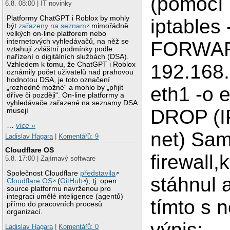
(pomocí 
6.8. 08:00 | IT novinky
Platformy ChatGPT i Roblox by mohly
iptables 
být
zařazeny na seznam
mimořádně
velkých on-line platforem nebo
internetových vyhledávačů, na něž se
FORWAR
vztahují zvláštní podmínky podle
nařízení o digitálních službách (DSA).
Vzhledem k tomu, že ChatGPT i Roblox
192.168.
oznámily počet uživatelů nad prahovou
hodnotou DSA, je toto označení
eth1 -o e
„rozhodně možné“ a mohlo by „přijít
dříve či později“. On-line platformy a
vyhledávače zařazené na seznamy DSA
DROP (I
musejí
…
více »
net) Sam
Ladislav Hagara
|
Komentářů: 9
Cloudflare OS
firewall,
5.8. 17:00 | Zajímavý software
Společnost Cloudflare
představila
stáhnul 
Cloudflare OS
(
GitHub
), tj. open
source platformu navrženou pro
integraci umělé inteligence (agentů)
tímto s 
přímo do pracovních procesů
organizací.
výpis:
Ladislav Hagara
|
Komentářů: 0