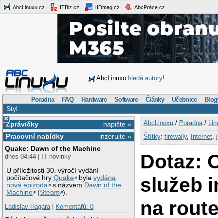
AbcLinuxu.cz
ITBiz.cz
HDmag.cz
AbcPráce.cz
AbcLinuxu
hledá autory
!
Poradna
FAQ
Hardware
Software
Články
Učebnice
Blog
Styl
×
AbcLinuxu
:/
Poradna
/
Lin
Zprávičky
napište »
Pracovní nabídky
inzerujte »
Štítky
:
firewally
,
Internet
,
Quake: Dawn of the Machine
Dotaz: 
dnes 04:44 | IT novinky
U příležitosti 30. výročí vydání
služeb i
počítačové hry
Quake
byla
vydána
nová epizoda
s názvem
Dawn of the
Machine
(
Steam
).
na rout
Ladislav Hagara
|
Komentářů: 0