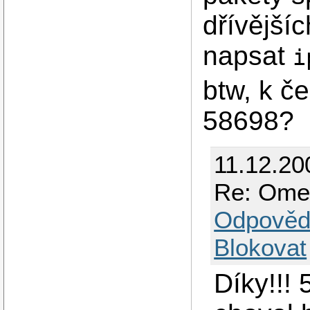
dřívějšíc
napsat
i
btw, k č
58698?
11.12.20
Re: Omez
Odpověd
Blokovat
Díky!!!