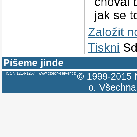
choval 
jak se t
Založit 
Tiskni
Sd
Píšeme jinde
ISSN 1214-1267
www.czech-server.cz
© 1999-2015
o.
Všechna 