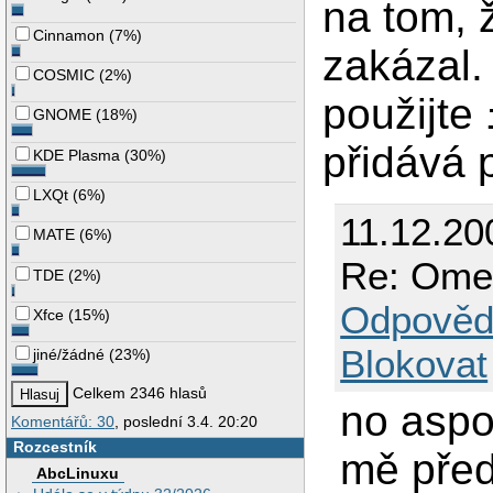
na tom, 
Cinnamon
(
7%
)
zakázal.
COSMIC
(
2%
)
použijte
GNOME
(
18%
)
přidává 
KDE Plasma
(
30%
)
LXQt
(
6%
)
11.12.20
MATE
(
6%
)
Re: Omez
TDE
(
2%
)
Odpověd
Xfce
(
15%
)
Blokovat
jiné/žádné
(
23%
)
Celkem 2346 hlasů
no aspo
Komentářů: 30
, poslední 3.4. 20:20
Rozcestník
mě pře
AbcLinuxu