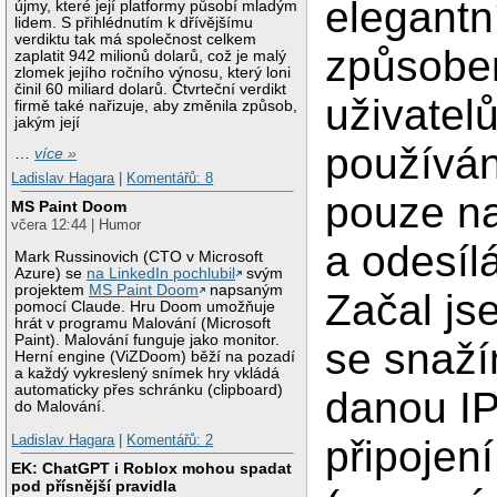
elegant
újmy, které její platformy působí mladým
lidem. S přihlédnutím k dřívějšímu
verdiktu tak má společnost celkem
způsobe
zaplatit 942 milionů dolarů, což je malý
zlomek jejího ročního výnosu, který loni
činil 60 miliard dolarů. Čtvrteční verdikt
uživatel
firmě také nařizuje, aby změnila způsob,
jakým její
používán
…
více »
Ladislav Hagara
|
Komentářů: 8
pouze na
MS Paint Doom
včera 12:44 | Humor
a odesílá
Mark Russinovich (CTO v Microsoft
Azure) se
na LinkedIn pochlubil
svým
projektem
MS Paint Doom
napsaným
Začal js
pomocí Claude. Hru Doom umožňuje
hrát v programu Malování (Microsoft
Paint). Malování funguje jako monitor.
se snaží
Herní engine (ViZDoom) běží na pozadí
a každý vykreslený snímek hry vkládá
automaticky přes schránku (clipboard)
danou IP
do Malování.
Ladislav Hagara
|
Komentářů: 2
připojen
EK: ChatGPT i Roblox mohou spadat
pod přísnější pravidla