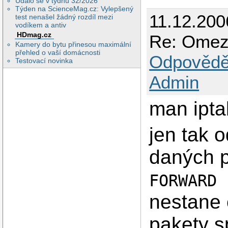
Událo se v týdnu 32/2026
Týden na ScienceMag.cz: Vylepšený
11.12.200
test nenašel žádný rozdíl mezi
vodíkem a antiv
HDmag.cz
Re: Omeze
Kamery do bytu přinesou maximální
přehled o vaší domácnosti
Odpovědě
Testovací novinka
Admin
man ipt
jen tak o
daných p
FORWARD 
nestane 
pakety s