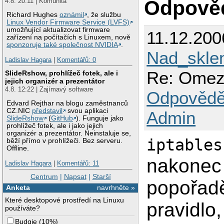
Odpově
4.8. 20:11 | Komunita
ACCEPT     icmp --
ACCEPT     all  --
Richard Hughes
oznámil
, že službu
ACCEPT     all  --
Linux Vendor Firmware Service (LVFS)
umožňující aktualizovat firmware
Chain syn-flood (1
11.12.200
zařízení na počítačích s Linuxem, nově
target     prot op
sponzoruje také společnost NVIDIA
.
RETURN     all  --
Nad_skle
Ladislav Hagara
|
Komentářů: 0
Re: Omeze
SlideRshow, prohlížeč fotek, ale i
jejich organizér a prezentátor
4.8. 12:22 | Zajímavý software
Odpovědě
Edvard Rejthar na blogu zaměstnanců
CZ.NIC
představil
svou aplikaci
Admin
SlideRshow
(
GitHub
). Funguje jako
prohlížeč fotek, ale i jako jejich
organizér a prezentátor. Neinstaluje se,
iptables
běží přímo v prohlížeči. Bez serveru.
Offline.
nakonec 
Ladislav Hagara
|
Komentářů: 11
Centrum
|
Napsat
|
Starší
popořadě
Anketa
navrhněte »
Které desktopové prostředí na Linuxu
pravidlo,
používáte?
Budgie
(
10%
)