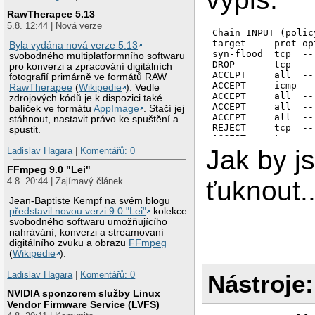
RawTherapee 5.13
5.8. 12:44 | Nová verze
Chain INPUT (polic
target     prot op
Byla vydána nová verze 5.13
syn-flood  tcp  --
svobodného multiplatformního softwaru
DROP       tcp  --
pro konverzi a zpracování digitálních
ACCEPT     all  --
fotografií primárně ve formátů RAW
ACCEPT     icmp --
RawTherapee
(
Wikipedie
). Vedle
ACCEPT     all  --
zdrojových kódů je k dispozici také
ACCEPT     all  --
balíček ve formátu
AppImage
. Stačí jej
ACCEPT     all  --
stáhnout, nastavit právo ke spuštění a
REJECT     tcp  --
spustit.
ACCEPT     tcp  --
ACCEPT     tcp  --
Jak by js
Ladislav Hagara
|
Komentářů: 0
ACCEPT     udp  --
FFmpeg 9.0 "Lei"
Chain FORWARD (pol
4.8. 20:44 | Zajímavý článek
ťuknout..
target     prot op
Jean-Baptiste Kempf na svém blogu
ACCEPT     tcp  --
představil novou verzi 9.0 "Lei"
kolekce
ACCEPT     udp  --
svobodného softwaru umožňujícího
ACCEPT     all  --
nahrávání, konverzi a streamovaní
ACCEPT     all  --
digitálního zvuku a obrazu
FFmpeg
ACCEPT     all  --
(
Wikipedie
).
DROP       all  --
TCPMSS     tcp  --
Ladislav Hagara
|
Komentářů: 0
Nástroje:
Chain OUTPUT (poli
NVIDIA sponzorem služby Linux
target     prot op
Vendor Firmware Service (LVFS)
ACCEPT     all  --