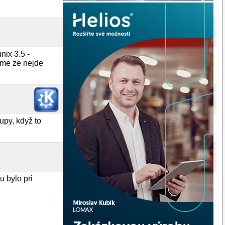
nix 3.5 -
i me ze nejde
upy, když to
u bylo pri