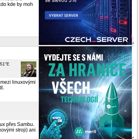
ekdo kde by moh
.51"E
 mezi linuxovými
l.
inux přes Sambu.
ovými stroji) ani