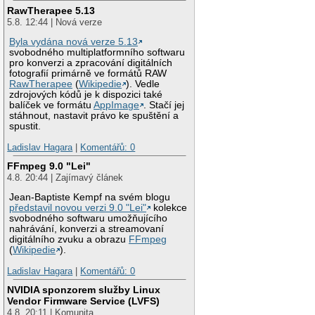
RawTherapee 5.13
5.8. 12:44 | Nová verze
Byla vydána nová verze 5.13
svobodného multiplatformního softwaru
pro konverzi a zpracování digitálních
fotografií primárně ve formátů RAW
RawTherapee
(
Wikipedie
). Vedle
zdrojových kódů je k dispozici také
balíček ve formátu
AppImage
. Stačí jej
stáhnout, nastavit právo ke spuštění a
spustit.
Ladislav Hagara
|
Komentářů: 0
FFmpeg 9.0 "Lei"
4.8. 20:44 | Zajímavý článek
Jean-Baptiste Kempf na svém blogu
představil novou verzi 9.0 "Lei"
kolekce
svobodného softwaru umožňujícího
nahrávání, konverzi a streamovaní
digitálního zvuku a obrazu
FFmpeg
(
Wikipedie
).
Ladislav Hagara
|
Komentářů: 0
NVIDIA sponzorem služby Linux
Vendor Firmware Service (LVFS)
4.8. 20:11 | Komunita