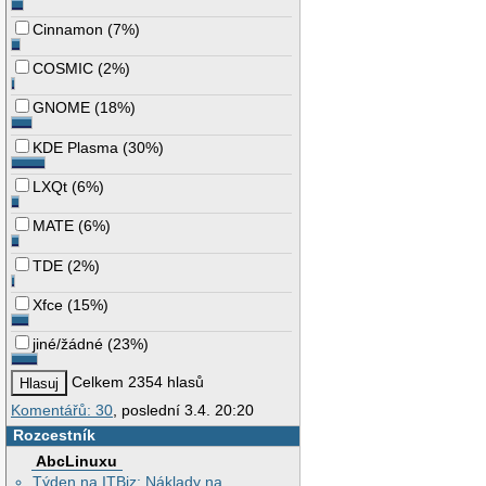
Cinnamon
(
7%
)
COSMIC
(
2%
)
GNOME
(
18%
)
KDE Plasma
(
30%
)
LXQt
(
6%
)
MATE
(
6%
)
TDE
(
2%
)
Xfce
(
15%
)
jiné/žádné
(
23%
)
Celkem 2354 hlasů
Komentářů: 30
, poslední 3.4. 20:20
Rozcestník
AbcLinuxu
Týden na ITBiz: Náklady na