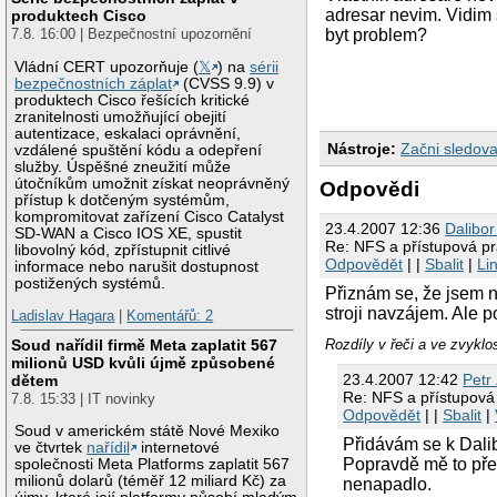
adresar nevim. Vidim
produktech Cisco
7.8. 16:00 | Bezpečnostní upozornění
byt problem?
Vládní CERT upozorňuje (
𝕏
) na
sérii
bezpečnostních záplat
(CVSS 9.9) v
produktech Cisco řešících kritické
zranitelnosti umožňující obejití
autentizace, eskalaci oprávnění,
Nástroje:
Začni sledova
vzdálené spuštění kódu a odepření
služby. Úspěšné zneužití může
útočníkům umožnit získat neoprávněný
Odpovědi
přístup k dotčeným systémům,
kompromitovat zařízení Cisco Catalyst
23.4.2007 12:36
Dalibor
SD-WAN a Cisco IOS XE, spustit
Re: NFS a přístupová p
libovolný kód, zpřístupnit citlivé
Odpovědět
| |
Sbalit
|
Li
informace nebo narušit dostupnost
postižených systémů.
Přiznám se, že jsem 
stroji navzájem. Ale p
Ladislav Hagara
|
Komentářů: 2
Soud nařídil firmě Meta zaplatit 567
Rozdíly v řeči a ve zvyklo
milionů USD kvůli újmě způsobené
23.4.2007 12:42
Petr
dětem
Re: NFS a přístupová
7.8. 15:33 | IT novinky
Odpovědět
| |
Sbalit
|
Soud v americkém státě Nové Mexiko
Přidávám se k Dali
ve čtvrtek
nařídil
internetové
Popravdě mě to přes
společnosti Meta Platforms zaplatit 567
milionů dolarů (téměř 12 miliard Kč) za
nenapadlo.