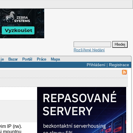
Rozšířené hledání
 je
Bazar
Portál
Práce
Mapa
Přihlášení
|
Registrace
im IP (rw).
 si mountnu