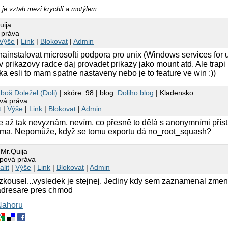
 je vztah mezi krychlí a motýlem.
uija
 práva
Výše
|
Link
|
Blokovat
|
Admin
ainstalovat microsofti podpora pro unix (Windows services for u
v prikazovy radce daj provadet prikazy jako mount atd. Ale trap
azka esli to mam spatne nastaveny nebo je to feature ve win :))
boš Doležel (Doli)
| skóre: 98 | blog:
Doliho blog
| Kladensko
vá práva
t
|
Výše
|
Link
|
Blokovat
|
Admin
 až tak nevyznám, nevím, co přesně to dělá s anonymními příst
nyma. Nepomůže, když se tomu exportu dá no_root_squash?
 Mr.Quija
upová práva
alit
|
Výše
|
Link
|
Blokovat
|
Admin
 zkousel...vysledek je stejnej. Jediny kdy sem zaznamenal zmen
adresare pres chmod
Nahoru