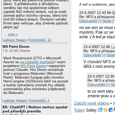
újmy, které její platformy působí mladým
lidem. S přihlédnutím k dřívějšímu
A teď si uvědomte, jaký
verdiktu tak má společnost celkem
zaplatit 942 milionů dolarů, což je malý
23.4.2007 12:43 Mr.Q
zlomek jejího ročního výnosu, který loni
Re: NFS a přístupová
činil 60 miliard dolarů. Čtvrteční verdikt
Odpovědět
| |
Sbalit
|
firmě také nařizuje, aby změnila způsob,
jakým její
no we win se musi n
myslim). Pak uz se 
…
více »
write :( A ted je ot
Ladislav Hagara
|
Komentářů: 13
MS Paint Doom
23.4.2007 12:46
Lu
Re: NFS a přístupo
7.8. 12:44 | Humor
Odpovědět
| |
Sbali
Mark Russinovich (CTO v Microsoft
V chování NFS se
Azure) se
na LinkedIn pochlubil
svým
projektem
MS Paint Doom
napsaným
dělá z root ano
pomocí Claude. Hru Doom umožňuje
hrát v programu Malování (Microsoft
23.4.2007 13:30
Paint). Malování funguje jako monitor.
Re: NFS a příst
Herní engine (ViZDoom) běží na pozadí
Odpovědět
| |
Sb
a každý vykreslený snímek hry vkládá
automaticky přes schránku (clipboard)
to uz sem taky
do Malování.
zmene prav u 
Ladislav Hagara
|
Komentářů: 3
Založit nové vlákno
•
EK: ChatGPT i Roblox mohou spadat
Tiskni
Sdílej:
pod přísnější pravidla