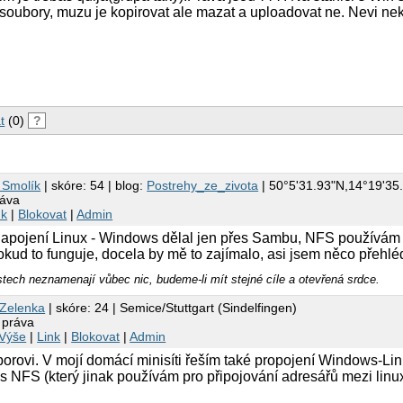
 soubory, muzu je kopirovat ale mazat a uploadovat ne. Nevi n
t
(0)
?
 Smolík
| skóre: 54 | blog:
Postrehy_ze_zivota
| 50°5'31.93"N,14°19'35
ráva
nk
|
Blokovat
|
Admin
napojení Linux - Windows dělal jen přes Sambu, NFS používám
okud to funguje, docela by mě to zajímalo, asi jsem něco přehléd
stech neznamenají vůbec nic, budeme-li mít stejné cíle a otevřená srdce.
 Zelenka
| skóre: 24 | Semice/Stuttgart (Sindelfingen)
 práva
Výše
|
Link
|
Blokovat
|
Admin
borovi. V mojí domácí minisíti řeším také propojení Windows-L
 NFS (který jinak používám pro připojování adresářů mezi linux