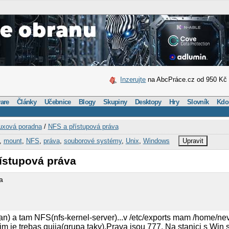
Inzerujte
na AbcPráce.cz od 950 Kč
are
Články
Učebnice
Blogy
Skupiny
Desktopy
Hry
Slovník
Kdo
uxová poradna
/
NFS a přístupová práva
,
mount
,
NFS
,
práva
,
souborové systémy
,
Unix
,
Windows
Upravit
řístupová práva
a
) a tam NFS(nfs-kernel-server)...v /etc/exports mam /home/nev
im je trebas quija(grupa taky).Prava jsou 777. Na stanici s Win