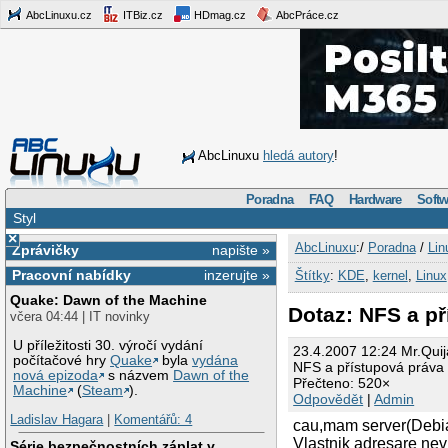
AbcLinuxu.cz
ITBiz.cz
HDmag.cz
AbcPráce.cz
AbcLinuxu
hledá autory
!
Poradna
FAQ
Hardware
Softw
Styl
×
AbcLinuxu
:/
Poradna
/
Lin
Zprávičky
napište »
Pracovní nabídky
inzerujte »
Štítky
:
KDE
,
kernel
,
Linux
Quake: Dawn of the Machine
Dotaz: NFS a p
včera 04:44 | IT novinky
U příležitosti 30. výročí vydání
23.4.2007 12:24 Mr.Quij
počítačové hry
Quake
byla
vydána
NFS a přístupová práva
nová epizoda
s názvem
Dawn of the
Přečteno: 520×
Machine
(
Steam
).
Odpovědět
|
Admin
Ladislav Hagara
|
Komentářů: 4
cau,mam server(Debian
Vlastnik adresare nev
Série bezpečnostních záplat v