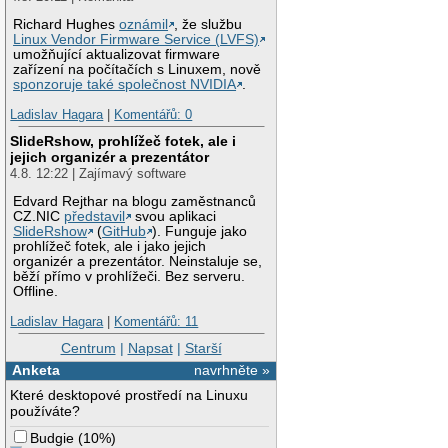
Richard Hughes
oznámil
, že službu
Linux Vendor Firmware Service (LVFS)
umožňující aktualizovat firmware
zařízení na počítačích s Linuxem, nově
sponzoruje také společnost NVIDIA
.
Ladislav Hagara
|
Komentářů: 0
SlideRshow, prohlížeč fotek, ale i
jejich organizér a prezentátor
4.8. 12:22 | Zajímavý software
Edvard Rejthar na blogu zaměstnanců
CZ.NIC
představil
svou aplikaci
SlideRshow
(
GitHub
). Funguje jako
prohlížeč fotek, ale i jako jejich
organizér a prezentátor. Neinstaluje se,
běží přímo v prohlížeči. Bez serveru.
Offline.
Ladislav Hagara
|
Komentářů: 11
Centrum
|
Napsat
|
Starší
Anketa
navrhněte »
Které desktopové prostředí na Linuxu
používáte?
Budgie
(
10%
)