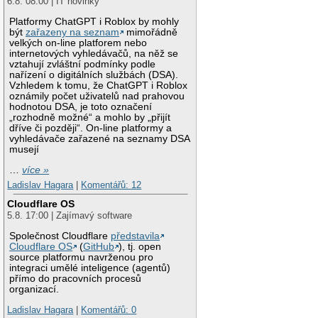
6.8. 08:00 | IT novinky
Platformy ChatGPT i Roblox by mohly
být
zařazeny na seznam
mimořádně
velkých on-line platforem nebo
internetových vyhledávačů, na něž se
vztahují zvláštní podmínky podle
nařízení o digitálních službách (DSA).
Vzhledem k tomu, že ChatGPT i Roblox
oznámily počet uživatelů nad prahovou
hodnotou DSA, je toto označení
„rozhodně možné“ a mohlo by „přijít
dříve či později“. On-line platformy a
vyhledávače zařazené na seznamy DSA
musejí
…
více »
Ladislav Hagara
|
Komentářů: 12
Cloudflare OS
5.8. 17:00 | Zajímavý software
Společnost Cloudflare
představila
Cloudflare OS
(
GitHub
), tj. open
source platformu navrženou pro
integraci umělé inteligence (agentů)
přímo do pracovních procesů
organizací.
Ladislav Hagara
|
Komentářů: 0