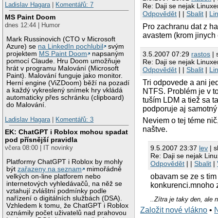
Ladislav Hagara
|
Komentářů: 7
Re: Daji se nejak Linux
Odpovědět
| |
Sbalit
|
Li
MS Paint Doom
dnes 12:44 | Humor
Pro zachranu dat z 
avastem (krom jinych 
Mark Russinovich (CTO v Microsoft
Azure) se
na LinkedIn pochlubil
svým
3.5.2007 07:29
rastos
| 
projektem
MS Paint Doom
napsaným
pomocí Claude. Hru Doom umožňuje
Re: Daji se nejak Linux
hrát v programu Malování (Microsoft
Odpovědět
| |
Sbalit
|
Li
Paint). Malování funguje jako monitor.
Tri odpovede a ani je
Herní engine (ViZDoom) běží na pozadí
a každý vykreslený snímek hry vkládá
NTFS. Problém je v t
automaticky přes schránku (clipboard)
tuším LDM a tiež sa t
do Malování.
podporuje aj samotný 
Ladislav Hagara
|
Komentářů: 3
Neviem o tej téme nič,
naštve.
EK: ChatGPT i Roblox mohou spadat
pod přísnější pravidla
9.5.2007 23:37
lev
| s
včera 08:00 | IT novinky
Re: Daji se nejak Li
Platformy ChatGPT i Roblox by mohly
Odpovědět
| |
Sbalit
|
být
zařazeny na seznam
mimořádně
obavam se ze s tim 
velkých on-line platforem nebo
internetových vyhledávačů, na něž se
konkurenci.mnoho 
vztahují zvláštní podmínky podle
nařízení o digitálních službách (DSA).
..Zítra je taky den, ale
Vzhledem k tomu, že ChatGPT i Roblox
Založit nové vlákno
•
oznámily počet uživatelů nad prahovou