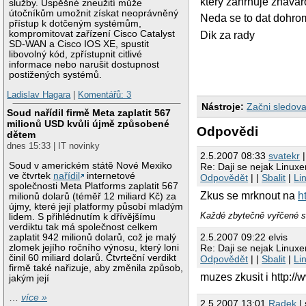
ktery zahrnuje zhava
služby. Úspěšné zneužití může
útočníkům umožnit získat neoprávněný
Neda se to dat dohrom
přístup k dotčeným systémům,
kompromitovat zařízení Cisco Catalyst
Dik za rady
SD-WAN a Cisco IOS XE, spustit
libovolný kód, zpřístupnit citlivé
informace nebo narušit dostupnost
postižených systémů.
Ladislav Hagara
|
Komentářů: 3
Nástroje:
Začni sledova
Soud nařídil firmě Meta zaplatit 567
milionů USD kvůli újmě způsobené
Odpovědi
dětem
dnes 15:33 | IT novinky
2.5.2007 08:33
svatekr
|
Soud v americkém státě Nové Mexiko
Re: Daji se nejak Linux
ve čtvrtek
nařídil
internetové
Odpovědět
| |
Sbalit
|
Li
společnosti Meta Platforms zaplatit 567
Zkus se mrknout na
h
milionů dolarů (téměř 12 miliard Kč) za
újmy, které její platformy působí mladým
Každé zbytečně vyřčené s
lidem. S přihlédnutím k dřívějšímu
verdiktu tak má společnost celkem
2.5.2007 09:22 elvis
zaplatit 942 milionů dolarů, což je malý
Re: Daji se nejak Linux
zlomek jejího ročního výnosu, který loni
činil 60 miliard dolarů. Čtvrteční verdikt
Odpovědět
| |
Sbalit
|
Li
firmě také nařizuje, aby změnila způsob,
muzes zkusit i http://
jakým její
…
více »
2.5.2007 13:01
Radek
| 