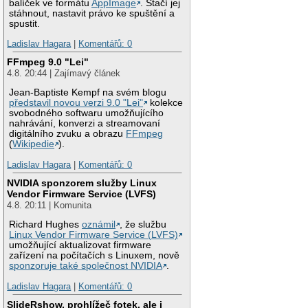
balíček ve formátu
AppImage
. Stačí jej
stáhnout, nastavit právo ke spuštění a
spustit.
Ladislav Hagara
|
Komentářů: 0
FFmpeg 9.0 "Lei"
4.8. 20:44 | Zajímavý článek
Jean-Baptiste Kempf na svém blogu
představil novou verzi 9.0 "Lei"
kolekce
svobodného softwaru umožňujícího
nahrávání, konverzi a streamovaní
digitálního zvuku a obrazu
FFmpeg
(
Wikipedie
).
Ladislav Hagara
|
Komentářů: 0
NVIDIA sponzorem služby Linux
Vendor Firmware Service (LVFS)
4.8. 20:11 | Komunita
Richard Hughes
oznámil
, že službu
Linux Vendor Firmware Service (LVFS)
umožňující aktualizovat firmware
zařízení na počítačích s Linuxem, nově
sponzoruje také společnost NVIDIA
.
Ladislav Hagara
|
Komentářů: 0
SlideRshow, prohlížeč fotek, ale i