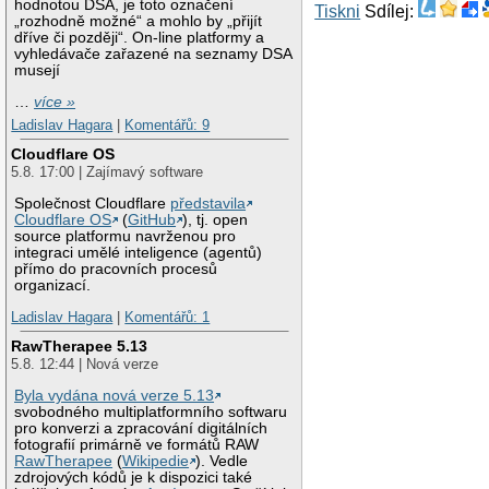
hodnotou DSA, je toto označení
Tiskni
Sdílej:
„rozhodně možné“ a mohlo by „přijít
dříve či později“. On-line platformy a
vyhledávače zařazené na seznamy DSA
musejí
…
více »
Ladislav Hagara
|
Komentářů: 9
Cloudflare OS
5.8. 17:00 | Zajímavý software
Společnost Cloudflare
představila
Cloudflare OS
(
GitHub
), tj. open
source platformu navrženou pro
integraci umělé inteligence (agentů)
přímo do pracovních procesů
organizací.
Ladislav Hagara
|
Komentářů: 1
RawTherapee 5.13
5.8. 12:44 | Nová verze
Byla vydána nová verze 5.13
svobodného multiplatformního softwaru
pro konverzi a zpracování digitálních
fotografií primárně ve formátů RAW
RawTherapee
(
Wikipedie
). Vedle
zdrojových kódů je k dispozici také