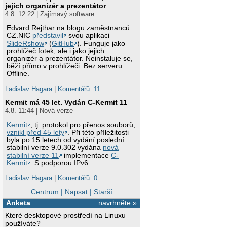
jejich organizér a prezentátor
4.8. 12:22 | Zajímavý software
Edvard Rejthar na blogu zaměstnanců
CZ.NIC
představil
svou aplikaci
SlideRshow
(
GitHub
). Funguje jako
prohlížeč fotek, ale i jako jejich
organizér a prezentátor. Neinstaluje se,
běží přímo v prohlížeči. Bez serveru.
Offline.
Ladislav Hagara
|
Komentářů: 11
Kermit má 45 let. Vydán C-Kermit 11
4.8. 11:44 | Nová verze
Kermit
, tj. protokol pro přenos souborů,
vznikl před 45 lety
. Při této příležitosti
byla po 15 letech od vydání poslední
stabilní verze 9.0.302 vydána
nová
stabilní verze 11
implementace
C-
Kermit
. S podporou IPv6.
Ladislav Hagara
|
Komentářů: 0
Centrum
|
Napsat
|
Starší
Anketa
navrhněte »
Které desktopové prostředí na Linuxu
používáte?