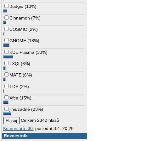
Budgie
(
10%
)
Cinnamon
(
7%
)
COSMIC
(
2%
)
GNOME
(
18%
)
KDE Plasma
(
30%
)
LXQt
(
6%
)
MATE
(
6%
)
TDE
(
2%
)
Xfce
(
15%
)
jiné/žádné
(
23%
)
Celkem 2342 hlasů
Komentářů: 30
, poslední 3.4. 20:20
Rozcestník