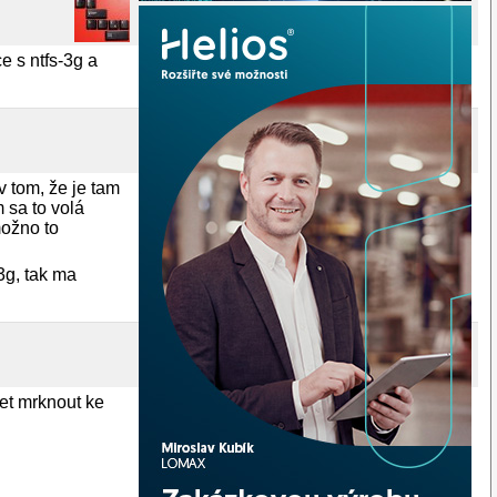
ce s ntfs-3g a
 tom, že je tam
 sa to volá
možno to
3g, tak ma
set mrknout ke