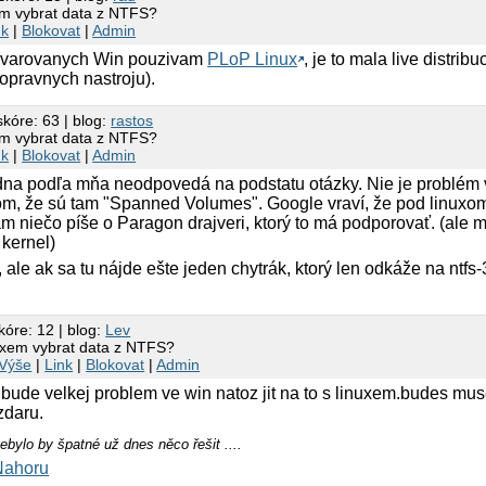
em vybrat data z NTFS?
nk
|
Blokovat
|
Admin
havarovanych Win pouzivam
PLoP Linux
, je to mala live distribu
opravnych nastroju).
skóre: 63 | blog:
rastos
em vybrat data z NTFS?
nk
|
Blokovat
|
Admin
dna podľa mňa neodpovedá na podstatu otázky. Nie je problém v
om, že sú tam "Spanned Volumes". Google vraví, že pod linuxom
am niečo píše o Paragon drajveri, ktorý to má podporovať. (ale 
kernel)
 ale ak sa tu nájde ešte jeden chytrák, ktorý len odkáže na ntfs-
kóre: 12 | blog:
Lev
nuxem vybrat data z NTFS?
Výše
|
Link
|
Blokovat
|
Admin
bude velkej problem ve win natoz jit na to s linuxem.budes mu
zdaru.
 nebylo by špatné už dnes něco řešit ....
Nahoru