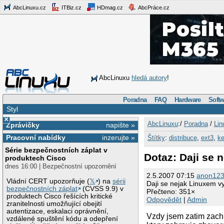
AbcLinuxu.cz
ITBiz.cz
HDmag.cz
AbcPráce.cz
AbcLinuxu
hledá autory
!
Poradna
FAQ
Hardware
Softw
Styl
×
AbcLinuxu
:/
Poradna
/
Lin
Zprávičky
napište »
Pracovní nabídky
inzerujte »
Štítky
:
distribuce
,
ext3
,
ke
Série bezpečnostních záplat v
Dotaz: Daji se 
produktech Cisco
dnes 16:00 | Bezpečnostní upozornění
2.5.2007 07:15
anon12
Vládní CERT upozorňuje (
𝕏
) na
sérii
Daji se nejak Linuxem v
bezpečnostních záplat
(CVSS 9.9) v
Přečteno: 351×
produktech Cisco řešících kritické
Odpovědět
|
Admin
zranitelnosti umožňující obejití
autentizace, eskalaci oprávnění,
Vzdy jsem zatim zach
vzdálené spuštění kódu a odepření