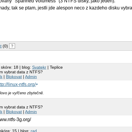
rovany "Spanned Volumess" (3 NTFS disky, jako jeden).
ady, tak se ptam, jestli jde alespon neco z kazdeho disku vybra
t
(0)
?
 skóre: 18 | blog:
Svatekr
| Teplice
em vybrat data z NTFS?
nk
|
Blokovat
|
Admin
ttp://linux-ntfs.org/
lovo je vyřčeno zbytečně.
em vybrat data z NTFS?
nk
|
Blokovat
|
Admin
www.ntfs-3g.org/
skóre: 15 | blog:
rad