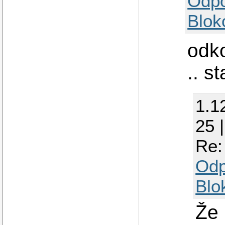
Odp
Blok
odk
.. s
1.1
25 
Re:
Odp
Blo
Že 