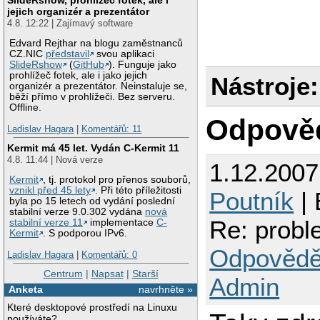
jejich organizér a prezentátor
4.8. 12:22 | Zajímavý software
Edvard Rejthar na blogu zaměstnanců
CZ.NIC
představil
svou aplikaci
SlideRshow
(
GitHub
). Funguje jako
prohlížeč fotek, ale i jako jejich
Nástroje:
organizér a prezentátor. Neinstaluje se,
běží přímo v prohlížeči. Bez serveru.
Offline.
Odpově
Ladislav Hagara
|
Komentářů: 11
Kermit má 45 let. Vydán C-Kermit 11
4.8. 11:44 | Nová verze
1.12.200
Kermit
, tj. protokol pro přenos souborů,
vznikl před 45 lety
. Při této příležitosti
Poutník
| 
byla po 15 letech od vydání poslední
stabilní verze 9.0.302 vydána
nová
Re: prob
stabilní verze 11
implementace
C-
Kermit
. S podporou IPv6.
Odpovědě
Ladislav Hagara
|
Komentářů: 0
Centrum
|
Napsat
|
Starší
Admin
Anketa
navrhněte »
Které desktopové prostředí na Linuxu
používáte?