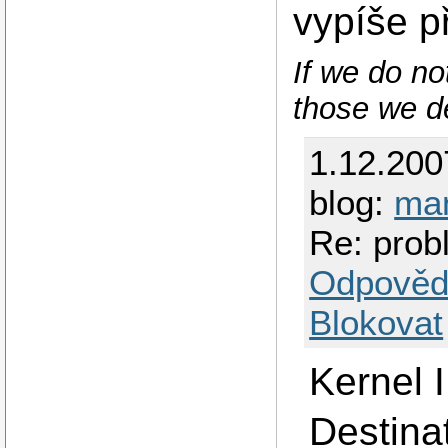
vypíše p
If we do no
those we de
1.12.200
blog:
ma
Re: pro
Odpověd
Blokovat
Kernel I
Destin