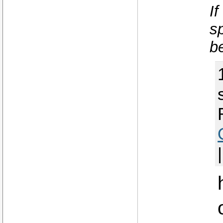
I
s
be