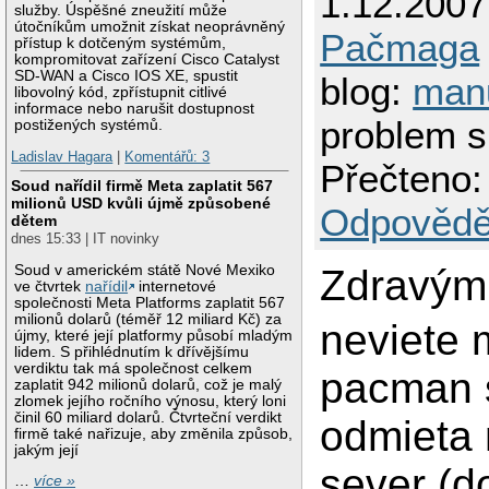
1.12.2007
služby. Úspěšné zneužití může
útočníkům umožnit získat neoprávněný
Pačmaga
přístup k dotčeným systémům,
kompromitovat zařízení Cisco Catalyst
SD-WAN a Cisco IOS XE, spustit
blog:
man
libovolný kód, zpřístupnit citlivé
informace nebo narušit dostupnost
problem 
postižených systémů.
Ladislav Hagara
|
Komentářů: 3
Přečteno:
Soud nařídil firmě Meta zaplatit 567
milionů USD kvůli újmě způsobené
Odpovědě
dětem
dnes 15:33 | IT novinky
Soud v americkém státě Nové Mexiko
Zdravým
ve čtvrtek
nařídil
internetové
společnosti Meta Platforms zaplatit 567
milionů dolarů (téměř 12 miliard Kč) za
neviete m
újmy, které její platformy působí mladým
lidem. S přihlédnutím k dřívějšímu
verdiktu tak má společnost celkem
pacman 
zaplatit 942 milionů dolarů, což je malý
zlomek jejího ročního výnosu, který loni
činil 60 miliard dolarů. Čtvrteční verdikt
odmieta 
firmě také nařizuje, aby změnila způsob,
jakým její
sever (d
…
více »