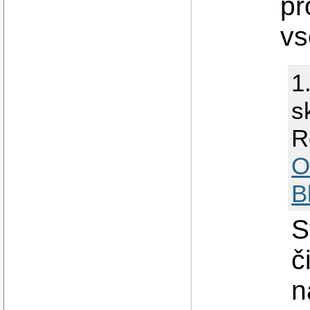
pr
vs
1
s
R
O
B
S
č
n