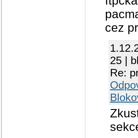
ftpcka
pacma
cez p
1.12.
25 | 
Re: p
Odpo
Bloko
Zkus
sek