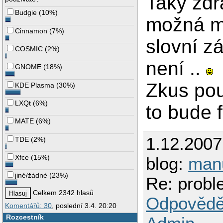
Taky zd
Budgie
(
10%
)
možná m
Cinnamon
(
7%
)
slovní z
COSMIC
(
2%
)
není ..
GNOME
(
18%
)
Zkus pou
KDE Plasma
(
30%
)
LXQt
(
6%
)
to bude 
MATE
(
6%
)
1.12.200
TDE
(
2%
)
Xfce
(
15%
)
blog:
man
jiné/žádné
(
23%
)
Re: prob
Celkem 2342 hlasů
Odpovědě
Komentářů: 30
, poslední 3.4. 20:20
Rozcestník