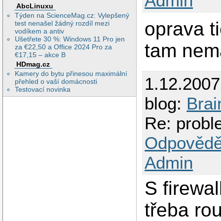
Admin
AbcLinuxu
Týden na ScienceMag.cz: Vylepšený
oprava 
test nenašel žádný rozdíl mezi
vodíkem a antiv
Ušetřete 30 %: Windows 11 Pro jen
tam nema
za €22,50 a Office 2024 Pro za
€17,15 – akce B
HDmag.cz
Kamery do bytu přinesou maximální
1.12.200
přehled o vaší domácnosti
Testovací novinka
blog:
Brai
Re: prob
Odpovědě
Admin
S firewa
třeba ro