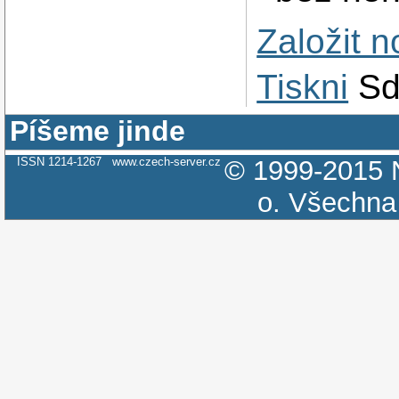
Založit 
Tiskni
Sd
Píšeme jinde
ISSN 1214-1267
www.czech-server.cz
© 1999-2015
o.
Všechna 