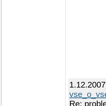
1.12.200
vse_o_v
Re: prob