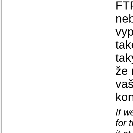
FTP
ne
vyp
tak
tak
že 
vaš
kon
If w
for 