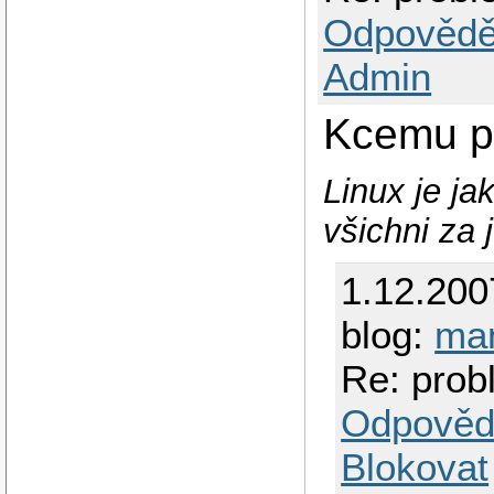
Odpovědě
Admin
Kcemu po
Linux je ja
všichni za 
1.12.200
blog:
ma
Re: pro
Odpověd
Blokovat