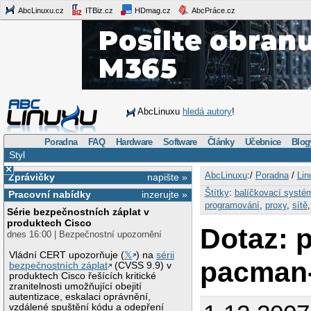
AbcLinuxu.cz
ITBiz.cz
HDmag.cz
AbcPráce.cz
AbcLinuxu
hledá autory
!
Poradna
FAQ
Hardware
Software
Články
Učebnice
Blog
Styl
×
AbcLinuxu
:/
Poradna
/
Lin
Zprávičky
napište »
Štítky
:
balíčkovací systé
Pracovní nabídky
inzerujte »
programování
,
proxy
,
sítě
Série bezpečnostních záplat v
produktech Cisco
Dotaz: 
dnes 16:00 | Bezpečnostní upozornění
Vládní CERT upozorňuje (
𝕏
) na
sérii
pacman
bezpečnostních záplat
(CVSS 9.9) v
produktech Cisco řešících kritické
zranitelnosti umožňující obejití
autentizace, eskalaci oprávnění,
vzdálené spuštění kódu a odepření