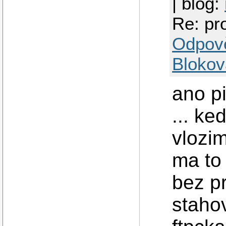
| blog:
Re: p
Odpov
Blokov
ano pi
... ke
vlozim
ma to 
bez p
stahov