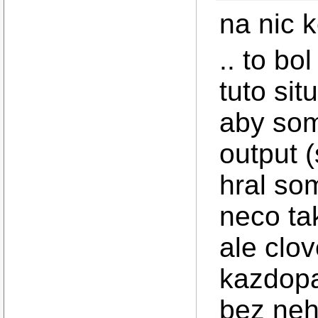
na nic 
.. to bo
tuto sit
aby som
output 
hral so
neco tak
ale clov
kazdopa
bez neh