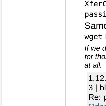
Xfer
pass
Samo
wget
If we 
for th
at all.
1.12
3 | b
Re: 