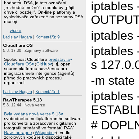
iptables 
hodnotou DSA, je toto označení
„rozhodně možné“ a mohlo by „přijít
dříve či později“. On-line platformy a
OUTPUT
vyhledávače zařazené na seznamy DSA
musejí
…
více »
iptables 
Ladislav Hagara
|
Komentářů: 9
Cloudflare OS
iptables
5.8. 17:00 | Zajímavý software
Společnost Cloudflare
představila
s 127.0.0.
Cloudflare OS
(
GitHub
), tj. open
source platformu navrženou pro
integraci umělé inteligence (agentů)
-m state
přímo do pracovních procesů
organizací.
iptables
Ladislav Hagara
|
Komentářů: 1
RawTherapee 5.13
5.8. 12:44 | Nová verze
ESTABL
Byla vydána nová verze 5.13
svobodného multiplatformního softwaru
# DOPL
pro konverzi a zpracování digitálních
fotografií primárně ve formátů RAW
RawTherapee
(
Wikipedie
). Vedle
zdrojových kódů je k dispozici také