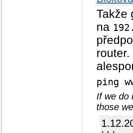
Takže 
na
192
předpo
router
alespo
ping w
If we do 
those we 
1.12.2