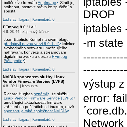
iptables
balíček ve formátu
AppImage
. Stačí jej
stáhnout, nastavit právo ke spuštění a
DROP
spustit.
Ladislav Hagara
|
Komentářů: 0
iptables 
FFmpeg 9.0 "Lei"
4.8. 20:44 | Zajímavý článek
-m state
Jean-Baptiste Kempf na svém blogu
představil novou verzi 9.0 "Lei"
kolekce
svobodného softwaru umožňujícího
nahrávání, konverzi a streamovaní
-----------
digitálního zvuku a obrazu
FFmpeg
(
Wikipedie
).
-----------
Ladislav Hagara
|
Komentářů: 0
NVIDIA sponzorem služby Linux
výstup 
Vendor Firmware Service (LVFS)
4.8. 20:11 | Komunita
Richard Hughes
oznámil
, že službu
error: fai
Linux Vendor Firmware Service (LVFS)
umožňující aktualizovat firmware
´core.db.
zařízení na počítačích s Linuxem, nově
sponzoruje také společnost NVIDIA
.
Network 
Ladislav Hagara
|
Komentářů: 0
SlideRshow, prohlížeč fotek, ale i