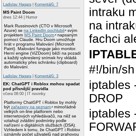
Ladislav Hagara
|
Komentářů: 7
intraku 
MS Paint Doom
dnes 12:44 | Humor
na intra
Mark Russinovich (CTO v Microsoft
Azure) se
na LinkedIn pochlubil
svým
fachci a
projektem
MS Paint Doom
napsaným
pomocí Claude. Hru Doom umožňuje
hrát v programu Malování (Microsoft
Paint). Malování funguje jako monitor.
IPTABL
Herní engine (ViZDoom) běží na pozadí
a každý vykreslený snímek hry vkládá
automaticky přes schránku (clipboard)
#!/bin/sh
do Malování.
Ladislav Hagara
|
Komentářů: 3
iptables
EK: ChatGPT i Roblox mohou spadat
pod přísnější pravidla
včera 08:00 | IT novinky
DROP
Platformy ChatGPT i Roblox by mohly
být
zařazeny na seznam
mimořádně
iptables 
velkých on-line platforem nebo
internetových vyhledávačů, na něž se
vztahují zvláštní podmínky podle
FORWA
nařízení o digitálních službách (DSA).
Vzhledem k tomu, že ChatGPT i Roblox
oznámily počet uživatelů nad prahovou