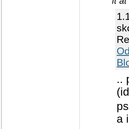
it at
1.
sk
Re
Od
Bl
..
(i
ps
a 