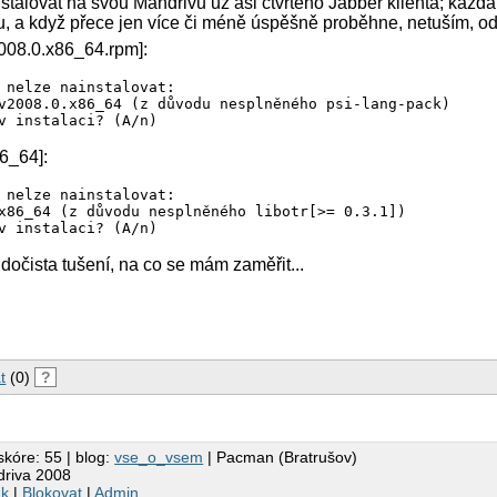
talovat na svou Mandrivu už asi čtvrtého Jabber klienta; každá
 a když přece jen více či méně úspěšně proběhne, netuším, odku
2008.0.x86_64.rpm]:
 nelze nainstalovat:

v2008.0.x86_64 (z důvodu nesplněného psi-lang-pack)

v instalaci? (A/n)
6_64]:
 nelze nainstalovat:

x86_64 (z důvodu nesplněného libotr[>= 0.3.1])

v instalaci? (A/n)
očista tušení, na co se mám zaměřit...
t
(0)
?
skóre: 55 | blog:
vse_o_vsem
| Pacman (Bratrušov)
driva 2008
nk
|
Blokovat
|
Admin