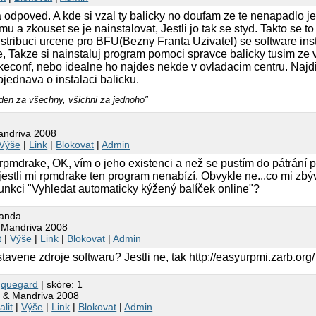
 odpoved. A kde si vzal ty balicky no doufam ze te nenapadlo je
u a zkouset se je nainstalovat, Jestli jo tak se styd. Takto se 
distribuci urcene pro BFU(Bezny Franta Uzivatel) se software in
e, Takze si nainstaluj program pomoci spravce balicky tusim ze 
rakeconf, nebo idealne ho najdes nekde v ovladacim centru. Najdi
ojednava o instalaci balicku.
eden za všechny, všichni za jednoho"
Mandriva 2008
Výše
|
Link
|
Blokovat
|
Admin
 rpmdrake, OK, vím o jeho existenci a než se pustím do pátrání 
 jestli mi rpmdrake ten program nenabízí. Obvykle ne...co mi z
unkci "Vyhledat automaticky kýžený balíček online"?
tanda
& Mandriva 2008
t
|
Výše
|
Link
|
Blokovat
|
Admin
avene zdroje softwaru? Jestli ne, tak http://easyurpmi.zarb.org/
9
quegard
| skóre: 1
t & Mandriva 2008
alit
|
Výše
|
Link
|
Blokovat
|
Admin