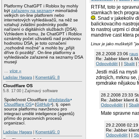
Platformy ChatGPT i Roblox by mohly
RTFM, toto je spravna
být
zařazeny na seznam
mimořádně
starnkach tech program
velkých on-line platforem nebo
. Snad v jakekoliv 
internetových vyhledávačů, na něž se
balickovaciho nastroj
vztahují zvláštní podmínky podle
to nastroj urpmi ci d
nařízení o digitálních službách (DSA).
Vzhledem k tomu, že ChatGPT i Roblox
mandrive cast ktera p
oznámily počet uživatelů nad prahovou
hodnotou DSA, je toto označení
Linux je jako mušketýři "j
„rozhodně možné“ a mohlo by „přijít
dříve či později“. On-line platformy a
28.2.2008 23:06
raus
vyhledávače zařazené na seznamy DSA
Re: Jabber klient & 
musejí
Odpovědět
| |
Sbalit
|
…
více »
Jestli máš na mysli
zdrojích, mrknu se,
Ladislav Hagara
|
Komentářů: 8
rpmdrake nějakou f
Cloudflare OS
5.8. 17:00 | Zajímavý software
28.2.2008 23:33 S
Společnost Cloudflare
představila
Re: Jabber klient 
Cloudflare OS
(
GitHub
), tj. open
Odpovědět
| |
Sbali
source platformu navrženou pro
Mate spravne nast
integraci umělé inteligence (agentů)
přímo do pracovních procesů
organizací.
29.2.2008 02:1
Re: Jabber klien
Ladislav Hagara
|
Komentářů: 0
Odpovědět
| |
Sb