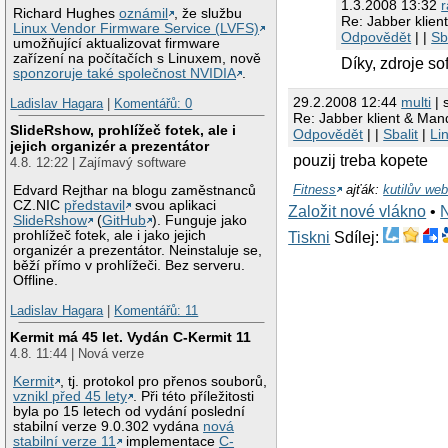
1.3.2008 13:32
Richard Hughes
oznámil
, že službu
Re: Jabber klien
Linux Vendor Firmware Service (LVFS)
Odpovědět
| |
Sb
umožňující aktualizovat firmware
zařízení na počítačích s Linuxem, nově
Díky, zdroje so
sponzoruje také společnost NVIDIA
.
29.2.2008 12:44
multi
| 
Ladislav Hagara
|
Komentářů: 0
Re: Jabber klient & Man
SlideRshow, prohlížeč fotek, ale i
Odpovědět
| |
Sbalit
|
Li
jejich organizér a prezentátor
pouzij treba kopete
4.8. 12:22 | Zajímavý software
Fitness
ajťák:
kutilův we
Edvard Rejthar na blogu zaměstnanců
CZ.NIC
představil
svou aplikaci
Založit nové vlákno
•
SlideRshow
(
GitHub
). Funguje jako
prohlížeč fotek, ale i jako jejich
Tiskni
Sdílej:
organizér a prezentátor. Neinstaluje se,
běží přímo v prohlížeči. Bez serveru.
Offline.
Ladislav Hagara
|
Komentářů: 11
Kermit má 45 let. Vydán C-Kermit 11
4.8. 11:44 | Nová verze
Kermit
, tj. protokol pro přenos souborů,
vznikl před 45 lety
. Při této příležitosti
byla po 15 letech od vydání poslední
stabilní verze 9.0.302 vydána
nová
stabilní verze 11
implementace
C-