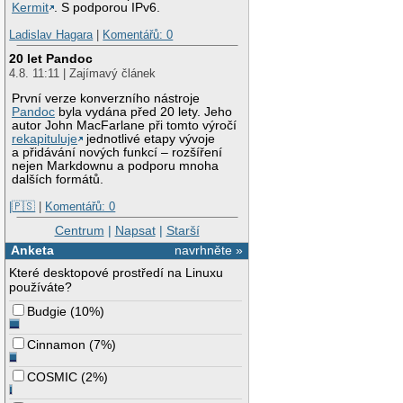
Kermit
. S podporou IPv6.
Ladislav Hagara
|
Komentářů: 0
20 let Pandoc
4.8. 11:11 | Zajímavý článek
První verze konverzního nástroje
Pandoc
byla vydána před 20 lety. Jeho
autor John MacFarlane při tomto výročí
rekapituluje
jednotlivé etapy vývoje
a přidávání nových funkcí – rozšíření
nejen Markdownu a podporu mnoha
dalších formátů.
|🇵🇸
|
Komentářů: 0
Centrum
|
Napsat
|
Starší
Anketa
navrhněte »
Které desktopové prostředí na Linuxu
používáte?
Budgie
(
10%
)
Cinnamon
(
7%
)
COSMIC
(
2%
)