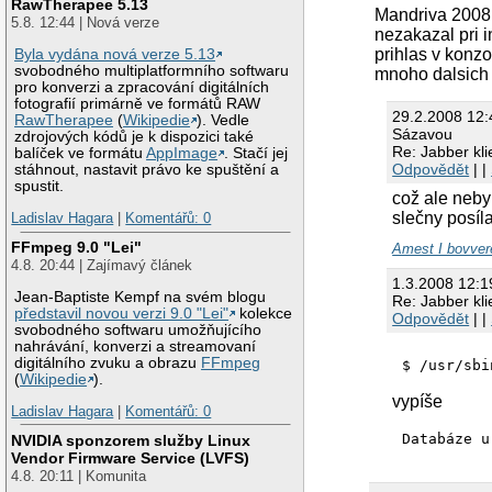
RawTherapee 5.13
Mandriva 2008 
5.8. 12:44 | Nová verze
nezakazal pri in
prihlas v konzo
Byla vydána nová verze 5.13
svobodného multiplatformního softwaru
mnoho dalsich 
pro konverzi a zpracování digitálních
fotografií primárně ve formátů RAW
29.2.2008 12
RawTherapee
(
Wikipedie
). Vedle
Sázavou
zdrojových kódů je k dispozici také
Re: Jabber kl
balíček ve formátu
AppImage
. Stačí jej
Odpovědět
| |
stáhnout, nastavit právo ke spuštění a
spustit.
což ale neby
slečny posíla
Ladislav Hagara
|
Komentářů: 0
FFmpeg 9.0 "Lei"
Amest I bovver
4.8. 20:44 | Zajímavý článek
1.3.2008 12:
Jean-Baptiste Kempf na svém blogu
Re: Jabber kl
představil novou verzi 9.0 "Lei"
kolekce
Odpovědět
| |
svobodného softwaru umožňujícího
nahrávání, konverzi a streamovaní
digitálního zvuku a obrazu
FFmpeg
$ /usr/sbi
(
Wikipedie
).
vypíše
Ladislav Hagara
|
Komentářů: 0
Databáze u
NVIDIA sponzorem služby Linux
Vendor Firmware Service (LVFS)
4.8. 20:11 | Komunita