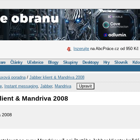
Inzerujte
na AbcPráce.cz od 950 Kč
are
Články
Učebnice
Blogy
Skupiny
Desktopy
Hry
Slovník
Kdo
uxová poradna
/
Jabber klient & Mandriva 2008
e
,
Instant messaging
,
Jabber
,
Mandriva
Upravit
lient & Mandriva 2008
a 2008