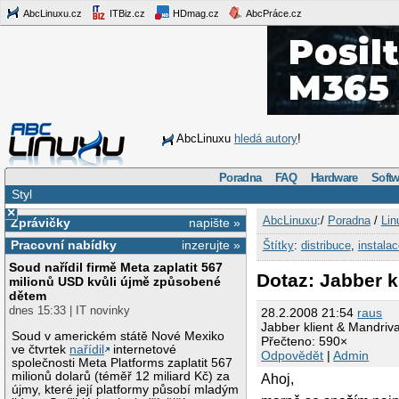
AbcLinuxu.cz
ITBiz.cz
HDmag.cz
AbcPráce.cz
AbcLinuxu
hledá autory
!
Poradna
FAQ
Hardware
Softw
Styl
×
AbcLinuxu
:/
Poradna
/
Lin
Zprávičky
napište »
Pracovní nabídky
inzerujte »
Štítky
:
distribuce
,
instalac
Soud nařídil firmě Meta zaplatit 567
Dotaz: Jabber k
milionů USD kvůli újmě způsobené
dětem
dnes 15:33 | IT novinky
28.2.2008 21:54
raus
Jabber klient & Mandriv
Soud v americkém státě Nové Mexiko
Přečteno: 590×
ve čtvrtek
nařídil
internetové
Odpovědět
|
Admin
společnosti Meta Platforms zaplatit 567
milionů dolarů (téměř 12 miliard Kč) za
Ahoj,
újmy, které její platformy působí mladým