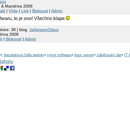
raus
t & Mandriva 2008
alit
|
Výše
|
Link
|
Blokovat
|
Admin
ftwaru, to je ono! Všechno klape
skóre: 38 | blog:
JaNejsemOdsut
driva 2008
nk
|
Blokovat
|
Admin
b
;
bezdrátová čidla teploty
vývoj softwaru
linux server
zálohování dat
IT 
Nahoru