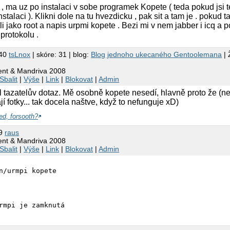
, ma uz po instalaci v sobe programek Kopete ( teda pokud jsi t
stalaci ). Klikni dole na tu hvezdicku , pak sit a tam je . pokud t
li jako root a napis urpmi kopete . Bezi mi v nem jabber i icq a 
protokolu .
:40
tsLnox
| skóre: 31 | blog:
Blog jednoho ukecaného Gentoolemana
| 
ient & Mandriva 2008
Sbalit
|
Výše
|
Link
|
Blokovat
|
Admin
l tazatelův dotaz. Mě osobně kopete nesedí, hlavně proto že (ne
jí fotky... tak docela naštve, když to nefunguje xD)
ed, forsooth?
19
raus
ient & Mandriva 2008
Sbalit
|
Výše
|
Link
|
Blokovat
|
Admin
n/urmpi kopete
rmpi je zamknutá