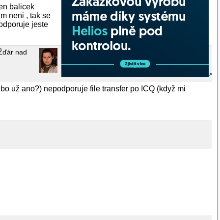
en balicek
am neni , tak se
podporuje jeste
Žďár nad
bo už ano?) nepodporuje file transfer po ICQ (když mi