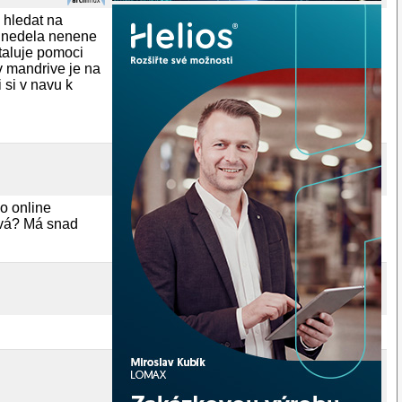
 hledat na
to nedela nenene
staluje pomoci
v mandrive je na
 si v navu k
po online
bývá? Má snad