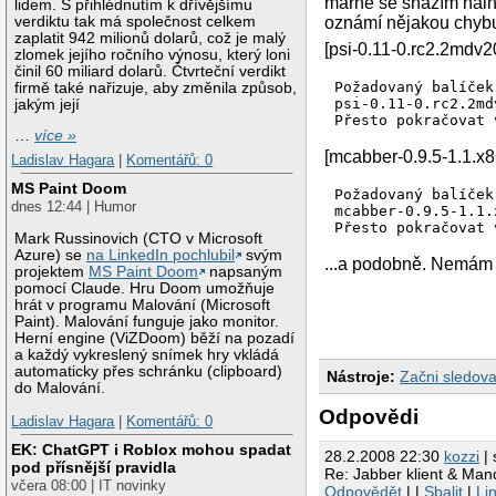
marně se snažím nains
lidem. S přihlédnutím k dřívějšímu
verdiktu tak má společnost celkem
oznámí nějakou chybu,
zaplatit 942 milionů dolarů, což je malý
[psi-0.11-0.rc2.2mdv
zlomek jejího ročního výnosu, který loni
činil 60 miliard dolarů. Čtvrteční verdikt
Požadovaný balíček
firmě také nařizuje, aby změnila způsob,
psi-0.11-0.rc2.2md
jakým její
Přesto pokračovat 
…
více »
[mcabber-0.9.5-1.1.x8
Ladislav Hagara
|
Komentářů: 0
MS Paint Doom
Požadovaný balíček
dnes 12:44 | Humor
mcabber-0.9.5-1.1.
Přesto pokračovat 
Mark Russinovich (CTO v Microsoft
Azure) se
na LinkedIn pochlubil
svým
...a podobně. Nemám d
projektem
MS Paint Doom
napsaným
pomocí Claude. Hru Doom umožňuje
hrát v programu Malování (Microsoft
Paint). Malování funguje jako monitor.
Herní engine (ViZDoom) běží na pozadí
a každý vykreslený snímek hry vkládá
automaticky přes schránku (clipboard)
Nástroje:
Začni sledova
do Malování.
Odpovědi
Ladislav Hagara
|
Komentářů: 0
EK: ChatGPT i Roblox mohou spadat
28.2.2008 22:30
kozzi
| 
pod přísnější pravidla
Re: Jabber klient & Man
včera 08:00 | IT novinky
Odpovědět
| |
Sbalit
|
Li