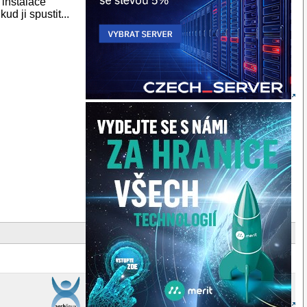
 instalace
d ji spustit...