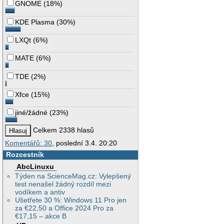
GNOME
(
18%
)
KDE Plasma
(
30%
)
LXQt
(
6%
)
MATE
(
6%
)
TDE
(
2%
)
Xfce
(
15%
)
jiné/žádné
(
23%
)
Celkem 2338 hlasů
Komentářů: 30
, poslední 3.4. 20:20
Rozcestník
AbcLinuxu
Týden na ScienceMag.cz: Vylepšený
test nenašel žádný rozdíl mezi
vodíkem a antiv
Ušetřete 30 %: Windows 11 Pro jen
za €22,50 a Office 2024 Pro za
€17,15 – akce B