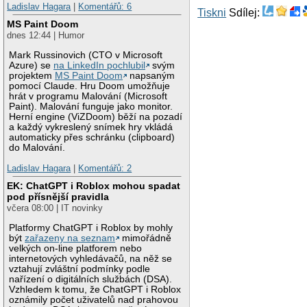
Ladislav Hagara
|
Komentářů: 6
Tiskni
Sdílej:
MS Paint Doom
dnes 12:44 | Humor
Mark Russinovich (CTO v Microsoft
Azure) se
na LinkedIn pochlubil
svým
projektem
MS Paint Doom
napsaným
pomocí Claude. Hru Doom umožňuje
hrát v programu Malování (Microsoft
Paint). Malování funguje jako monitor.
Herní engine (ViZDoom) běží na pozadí
a každý vykreslený snímek hry vkládá
automaticky přes schránku (clipboard)
do Malování.
Ladislav Hagara
|
Komentářů: 2
EK: ChatGPT i Roblox mohou spadat
pod přísnější pravidla
včera 08:00 | IT novinky
Platformy ChatGPT i Roblox by mohly
být
zařazeny na seznam
mimořádně
velkých on-line platforem nebo
internetových vyhledávačů, na něž se
vztahují zvláštní podmínky podle
nařízení o digitálních službách (DSA).
Vzhledem k tomu, že ChatGPT i Roblox
oznámily počet uživatelů nad prahovou