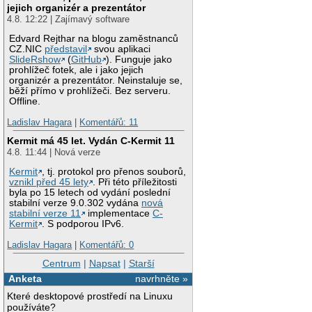
jejich organizér a prezentátor
4.8. 12:22 | Zajímavý software
Edvard Rejthar na blogu zaměstnanců
CZ.NIC
představil
svou aplikaci
SlideRshow
(
GitHub
). Funguje jako
prohlížeč fotek, ale i jako jejich
organizér a prezentátor. Neinstaluje se,
běží přímo v prohlížeči. Bez serveru.
Offline.
Ladislav Hagara
|
Komentářů: 11
Kermit má 45 let. Vydán C-Kermit 11
4.8. 11:44 | Nová verze
Kermit
, tj. protokol pro přenos souborů,
vznikl před 45 lety
. Při této příležitosti
byla po 15 letech od vydání poslední
stabilní verze 9.0.302 vydána
nová
stabilní verze 11
implementace
C-
Kermit
. S podporou IPv6.
Ladislav Hagara
|
Komentářů: 0
Centrum
|
Napsat
|
Starší
Anketa
navrhněte »
Které desktopové prostředí na Linuxu
používáte?