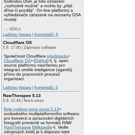
hodnotou DSA, je toto označení
„rozhodně možné“ a mohlo by „přijít
dříve či později“. On-line platformy a
vyhledávače zařazené na seznamy DSA
musejí
…
více »
Ladislav Hagara
|
Komentářů: 8
Cloudflare OS
5.8. 17:00 | Zajímavý software
Společnost Cloudflare
představila
Cloudflare OS
(
GitHub
), tj. open
source platformu navrženou pro
integraci umělé inteligence (agentů)
přímo do pracovních procesů
organizací.
Ladislav Hagara
|
Komentářů: 0
RawTherapee 5.13
5.8. 12:44 | Nová verze
Byla vydána nová verze 5.13
svobodného multiplatformního softwaru
pro konverzi a zpracování digitálních
fotografií primárně ve formátů RAW
RawTherapee
(
Wikipedie
). Vedle
zdrojových kódů je k dispozici také