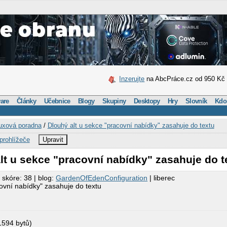
Inzerujte
na AbcPráce.cz od 950 Kč
are
Články
Učebnice
Blogy
Skupiny
Desktopy
Hry
Slovník
Kdo
uxová poradna
/
Dlouhý alt u sekce "pracovní nabídky" zasahuje do textu
prohlížeče
Upravit
lt u sekce "pracovní nabídky" zasahuje do t
 skóre: 38 | blog:
GardenOfEdenConfiguration
| liberec
covní nabídky" zasahuje do textu
594 bytů)