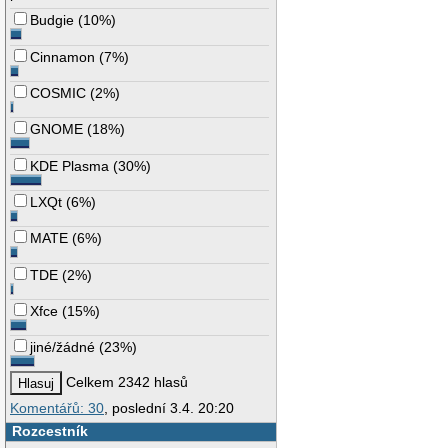
Budgie
(
10%
)
Cinnamon
(
7%
)
COSMIC
(
2%
)
GNOME
(
18%
)
KDE Plasma
(
30%
)
LXQt
(
6%
)
MATE
(
6%
)
TDE
(
2%
)
Xfce
(
15%
)
jiné/žádné
(
23%
)
Celkem 2342 hlasů
Komentářů: 30
, poslední 3.4. 20:20
Rozcestník