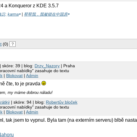
4 a Konqueror z KDE 3.5.7
&1];
karma
|
帮帮我，我被锁在中国房
t
(0)
?
| skóre: 39 | blog:
Drzy_Nazory
| Praha
"pracovní nabídky" zasahuje do textu
nk
|
Blokovat
|
Admin
ně čte, to je pravda
em, my máme dobrou náladu!
rátký
| skóre: 94 | blog:
Robertův bloček
"pracovní nabídky" zasahuje do textu
nk
|
Blokovat
|
Admin
ml, tak jsem to vypnul. Byla tam (na externím serveru) blbě nas
Nahoru