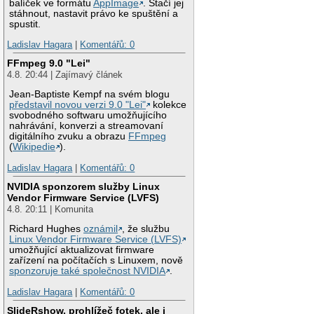
balíček ve formátu
AppImage
. Stačí jej
stáhnout, nastavit právo ke spuštění a
spustit.
Ladislav Hagara
|
Komentářů: 0
FFmpeg 9.0 "Lei"
4.8. 20:44 | Zajímavý článek
Jean-Baptiste Kempf na svém blogu
představil novou verzi 9.0 "Lei"
kolekce
svobodného softwaru umožňujícího
nahrávání, konverzi a streamovaní
digitálního zvuku a obrazu
FFmpeg
(
Wikipedie
).
Ladislav Hagara
|
Komentářů: 0
NVIDIA sponzorem služby Linux
Vendor Firmware Service (LVFS)
4.8. 20:11 | Komunita
Richard Hughes
oznámil
, že službu
Linux Vendor Firmware Service (LVFS)
umožňující aktualizovat firmware
zařízení na počítačích s Linuxem, nově
sponzoruje také společnost NVIDIA
.
Ladislav Hagara
|
Komentářů: 0
SlideRshow, prohlížeč fotek, ale i