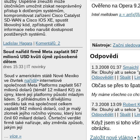
služby. Úspěšné zneužití může
Ověřeno na Opera 9.2
útočníkům umožnit získat neoprávněný
přístup k dotčeným systémům,
Intel meltdown
a = arr[x[0]
kompromitovat zařízení Cisco Catalyst
SD-WAN a Cisco IOS XE, spustit
libovolný kód, zpřístupnit citlivé
informace nebo narušit dostupnost
postižených systémů.
Ladislav Hagara
|
Komentářů: 2
Nástroje:
Začni sledova
Soud nařídil firmě Meta zaplatit 567
Odpovědi
milionů USD kvůli újmě způsobené
dětem
dnes 15:33 | IT novinky
1.3.2008 01:37
Smajchl
Re: Dlouhý alt u sekce 
Soud v americkém státě Nové Mexiko
Odpovědět
| |
Sbalit
|
Li
ve čtvrtek
nařídil
internetové
společnosti Meta Platforms zaplatit 567
Občas se přes to špat
milionů dolarů (téměř 12 miliard Kč) za
újmy, které její platformy působí mladým
My máme všechno co chc
lidem. S přihlédnutím k dřívějšímu
verdiktu tak má společnost celkem
7.3.2008 13:09
Robert K
zaplatit 942 milionů dolarů, což je malý
Re: Dlouhý alt u sekce 
zlomek jejího ročního výnosu, který loni
Odpovědět
| |
Sbalit
|
Li
činil 60 miliard dolarů. Čtvrteční verdikt
Když jsem si toho vši
firmě také nařizuje, aby změnila způsob,
jakým její
obrázku.
…
více »
Založit nové vlákno
•