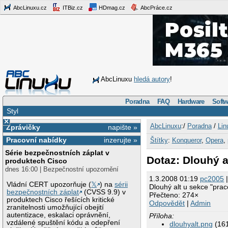
AbcLinuxu.cz
ITBiz.cz
HDmag.cz
AbcPráce.cz
AbcLinuxu
hledá autory
!
Poradna
FAQ
Hardware
Softw
Styl
×
AbcLinuxu
:/
Poradna
/
Lin
Zprávičky
napište »
Pracovní nabídky
inzerujte »
Štítky
:
Konqueror
,
Opera
,
Série bezpečnostních záplat v
Dotaz: Dlouhý a
produktech Cisco
dnes 16:00 | Bezpečnostní upozornění
1.3.2008 01:19
pc2005
|
Vládní CERT upozorňuje (
𝕏
) na
sérii
Dlouhý alt u sekce "pra
bezpečnostních záplat
(CVSS 9.9) v
Přečteno: 274×
produktech Cisco řešících kritické
Odpovědět
|
Admin
zranitelnosti umožňující obejití
autentizace, eskalaci oprávnění,
Příloha:
vzdálené spuštění kódu a odepření
dlouhyalt.png
(161