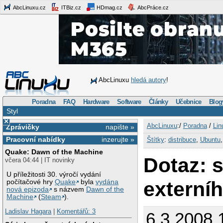
AbcLinuxu.cz
ITBiz.cz
HDmag.cz
AbcPráce.cz
AbcLinuxu
hledá autory
!
Poradna
FAQ
Hardware
Software
Články
Učebnice
Blog
Styl
×
AbcLinuxu
:/
Poradna
/
Lin
Zprávičky
napište »
Pracovní nabídky
inzerujte »
Štítky
:
distribuce
,
Ubuntu
Quake: Dawn of the Machine
Dotaz: s
včera 04:44 | IT novinky
U příležitosti 30. výročí vydání
externí
počítačové hry
Quake
byla
vydána
nová epizoda
s názvem
Dawn of the
Machine
(
Steam
).
Ladislav Hagara
|
Komentářů: 3
6.3.2008 