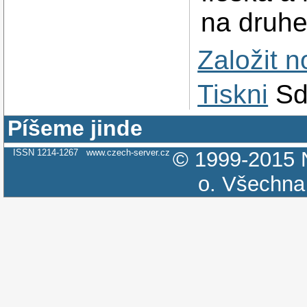
na druhe
Založit 
Tiskni
Sd
Píšeme jinde
ISSN 1214-1267
www.czech-server.cz
© 1999-2015
o.
Všechna 