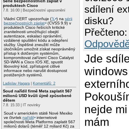
Série bezpečnostních záplat v
produktech Cisco
sdílení ex
7.8. 16:00 | Bezpečnostní upozornění
disku?
Vládní CERT upozorňuje (
𝕏
) na
sérii
bezpečnostních záplat
(CVSS 9.9) v
produktech Cisco řešících kritické
Přečteno:
zranitelnosti umožňující obejití
autentizace, eskalaci oprávnění,
Odpovědě
vzdálené spuštění kódu a odepření
služby. Úspěšné zneužití může
útočníkům umožnit získat neoprávněný
přístup k dotčeným systémům,
Jde sdílet
kompromitovat zařízení Cisco Catalyst
SD-WAN a Cisco IOS XE, spustit
libovolný kód, zpřístupnit citlivé
windows
informace nebo narušit dostupnost
postižených systémů.
externíh
Ladislav Hagara
|
Komentářů: 2
Soud nařídil firmě Meta zaplatit 567
Pokouším
milionů USD kvůli újmě způsobené
dětem
7.8. 15:33 | IT novinky
nejde mi
Soud v americkém státě Nové Mexiko
ve čtvrtek
nařídil
internetové
mám
společnosti Meta Platforms zaplatit 567
milionů dolarů (téměř 12 miliard Kč) za