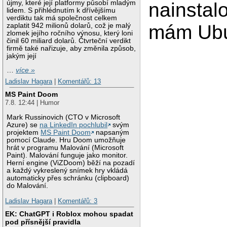
újmy, které její platformy působí mladým
nainstal
lidem. S přihlédnutím k dřívějšímu
verdiktu tak má společnost celkem
mám Ubu
zaplatit 942 milionů dolarů, což je malý
zlomek jejího ročního výnosu, který loni
činil 60 miliard dolarů. Čtvrteční verdikt
firmě také nařizuje, aby změnila způsob,
jakým její
…
více »
Ladislav Hagara
|
Komentářů: 13
MS Paint Doom
7.8. 12:44 | Humor
Mark Russinovich (CTO v Microsoft
Azure) se
na LinkedIn pochlubil
svým
projektem
MS Paint Doom
napsaným
pomocí Claude. Hru Doom umožňuje
hrát v programu Malování (Microsoft
Paint). Malování funguje jako monitor.
Herní engine (ViZDoom) běží na pozadí
a každý vykreslený snímek hry vkládá
automaticky přes schránku (clipboard)
do Malování.
Ladislav Hagara
|
Komentářů: 3
EK: ChatGPT i Roblox mohou spadat
pod přísnější pravidla