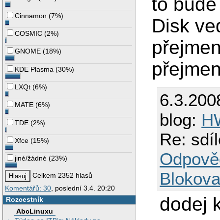
to bude
Cinnamon
(
7%
)
Disk ve
COSMIC
(
2%
)
přejmen
GNOME
(
18%
)
přejmen
KDE Plasma
(
30%
)
LXQt
(
6%
)
6.3.200
MATE
(
6%
)
blog:
H
TDE
(
2%
)
Re: sdí
Xfce
(
15%
)
Odpově
jiné/žádné
(
23%
)
Blokova
Celkem 2352 hlasů
Komentářů: 30
, poslední 3.4. 20:20
dodej 
Rozcestník
AbcLinuxu