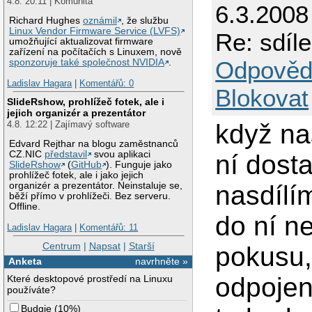
4.8. 20:11 | Komunita
6.3.2008
Richard Hughes
oznámil
, že službu
Linux Vendor Firmware Service (LVFS)
Re: sdíl
umožňující aktualizovat firmware
zařízení na počítačích s Linuxem, nově
Odpověd
sponzoruje také společnost NVIDIA
.
Ladislav Hagara
|
Komentářů: 0
Blokovat
SlideRshow, prohlížeč fotek, ale i
jejich organizér a prezentátor
4.8. 12:22 | Zajímavý software
když na
Edvard Rejthar na blogu zaměstnanců
CZ.NIC
představil
svou aplikaci
ní dost
SlideRshow
(
GitHub
). Funguje jako
prohlížeč fotek, ale i jako jejich
nasdílí
organizér a prezentátor. Neinstaluje se,
běží přímo v prohlížeči. Bez serveru.
Offline.
do ní ne
Ladislav Hagara
|
Komentářů: 11
Centrum
|
Napsat
|
Starší
pokusu, 
Anketa
navrhněte »
odpojen
Které desktopové prostředí na Linuxu
používáte?
Budgie
(
10%
)