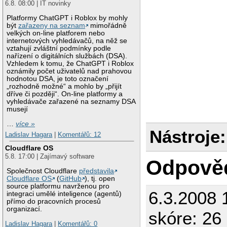
6.8. 08:00 | IT novinky
Platformy ChatGPT i Roblox by mohly
být
zařazeny na seznam
mimořádně
velkých on-line platforem nebo
internetových vyhledávačů, na něž se
vztahují zvláštní podmínky podle
nařízení o digitálních službách (DSA).
Vzhledem k tomu, že ChatGPT i Roblox
oznámily počet uživatelů nad prahovou
hodnotou DSA, je toto označení
„rozhodně možné“ a mohlo by „přijít
dříve či později“. On-line platformy a
vyhledávače zařazené na seznamy DSA
musejí
…
více »
Nástroje:
Ladislav Hagara
|
Komentářů: 12
Cloudflare OS
5.8. 17:00 | Zajímavý software
Odpově
Společnost Cloudflare
představila
Cloudflare OS
(
GitHub
), tj. open
source platformu navrženou pro
6.3.2008 
integraci umělé inteligence (agentů)
přímo do pracovních procesů
organizací.
skóre: 26 
Ladislav Hagara
|
Komentářů: 0