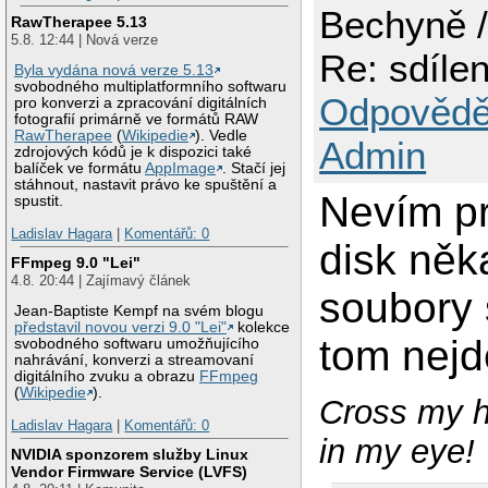
Bechyně /
RawTherapee 5.13
5.8. 12:44 | Nová verze
Re: sdílen
Byla vydána nová verze 5.13
svobodného multiplatformního softwaru
Odpovědě
pro konverzi a zpracování digitálních
fotografií primárně ve formátů RAW
RawTherapee
(
Wikipedie
). Vedle
Admin
zdrojových kódů je k dispozici také
balíček ve formátu
AppImage
. Stačí jej
stáhnout, nastavit právo ke spuštění a
Nevím pr
spustit.
Ladislav Hagara
|
Komentářů: 0
disk něk
FFmpeg 9.0 "Lei"
4.8. 20:44 | Zajímavý článek
soubory 
Jean-Baptiste Kempf na svém blogu
představil novou verzi 9.0 "Lei"
kolekce
tom nej
svobodného softwaru umožňujícího
nahrávání, konverzi a streamovaní
digitálního zvuku a obrazu
FFmpeg
(
Wikipedie
).
Cross my he
Ladislav Hagara
|
Komentářů: 0
in my eye!
NVIDIA sponzorem služby Linux
Vendor Firmware Service (LVFS)