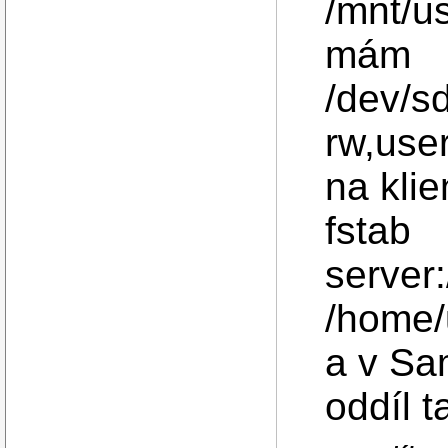
/mnt/us
mám
/dev/s
rw,use
na klie
fstab
server
/home/
a v Sa
oddíl t