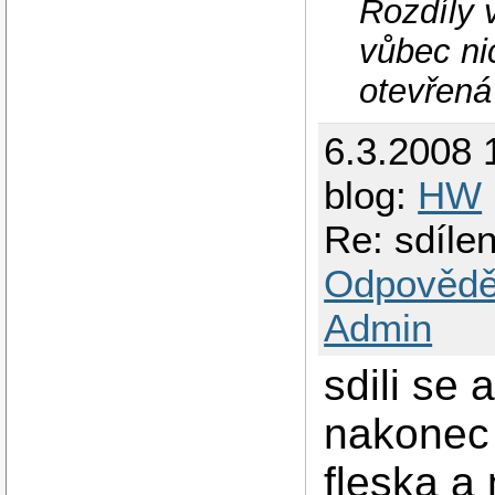
Rozdíly 
vůbec nic
otevřená
6.3.2008 
blog:
HW
Re: sdílen
Odpovědě
Admin
sdili se 
nakonec u
fleska a