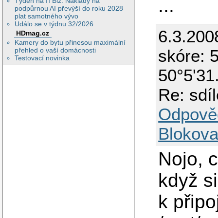
...
Týden na ITBiz: Náklady na
podpůrnou AI převýší do roku 2028
plat samotného vývo
Událo se v týdnu 32/2026
6.3.200
HDmag.cz
Kamery do bytu přinesou maximální
skóre: 5
přehled o vaší domácnosti
Testovací novinka
50°5'31
Re: sdí
Odpově
Blokova
Nojo, c
když si
k připo