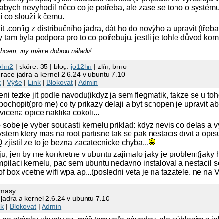
abych nevyhodil něco co je potřeba, ale zase se toho o systému
í co slouží k čemu.
t .config z distribučního jádra, dát ho do novýho a upravit (třeba
tam byla podpora pro to co potřebuju, jestli je tohle důvod kom
hcem, my máme dobrou náladu!
ohn2
| skóre: 35 | blog:
jo12hn
| zlín, brno
race jadra a kernel 2.6.24 v ubuntu 7.10
t
|
Výše
|
Link
|
Blokovat
|
Admin
i tezke jit podle navodu(ikdyz ja sem flegmatik, takze se u to
 pochopit(pro me) co ty prikazy delaji a byt schopen je upravit ab
cvicena opice naklika cokoli...
 sobe je vyber soucasti kernelu priklad: kdyz nevis co delas a v
ystem ktery mas na root partisne tak se pak nestacis divit a opi
istil ze to je bezna zacatecnicke chyba...
ju, jen by me konkretne v ubuntu zajimalo jaky je problem(jaky
mpilaci kernelu, pac sem ubuntu nedavno instaloval a nestacil se
of box vcetne wifi wpa ap...(posledni veta je na tazatele, ne na 
omasy
jadra a kernel 2.6.24 v ubuntu 7.10
nk
|
Blokovat
|
Admin