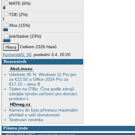
MATE
(
6%
)
TDE
(
2%
)
Xfce
(
15%
)
jiné/žádné
(
23%
)
Celkem 2326 hlasů
Komentářů: 30
, poslední 3.4. 20:20
Rozcestník
AbcLinuxu
Ušetřete 30 %: Windows 11 Pro jen
za €22,50 a Office 2024 Pro za
€17,15 – akce B
Týden na ITBiz: Čína podle zdrojů
zahájila výrobu zařízení pro domácí
produkci v
HDmag.cz
Kamery do bytu přinesou maximální
přehled o vaší domácnosti
Testovací novinka
Píšeme jinde