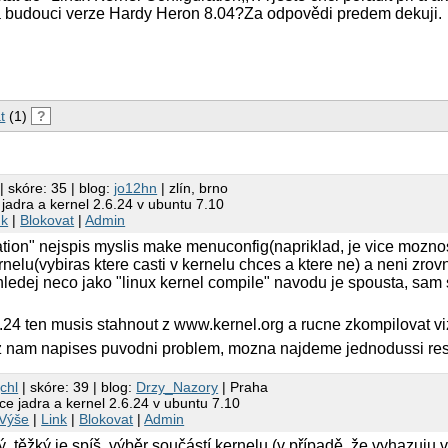
ma budouci verze Hardy Heron 8.04?Za odpovědi predem dekuji.
t
(1)
?
| skóre: 35 | blog:
jo12hn
| zlín, brno
jadra a kernel 2.6.24 v ubuntu 7.10
nk
|
Blokovat
|
Admin
ation" nejspis myslis make menuconfig(napriklad, je vice moznos
nelu(vybiras ktere casti v kernelu chces a ktere ne) a neni zrov
hledej neco jako "linux kernel compile" navodu je spousta, sam 
.24 ten musis stahnout z www.kernel.org a rucne zkompilovat viz
z nam napises puvodni problem, mozna najdeme jednodussi rese
chl
| skóre: 39 | blog:
Drzy_Nazory
| Praha
e jadra a kernel 2.6.24 v ubuntu 7.10
Výše
|
Link
|
Blokovat
|
Admin
, těžký je spíš, výběr součástí kernelu (v případě, že vyhazuju 