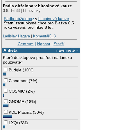
Padla obžaloba v bitcoinové kauze
3.8. 16:33 | IT novinky
Padla obžaloba
v
bitcoinové kauze
.
Státní zástupkyně chce pro Blažka 6,5
roku vězení, pro Titze 8 let.
Ladislav Hagara
|
Komentářů: 3
Centrum
|
Napsat
|
Starší
Anketa
navrhněte »
Které desktopové prostředí na Linuxu
používáte?
Budgie
(
10%
)
Cinnamon
(
7%
)
COSMIC
(
2%
)
GNOME
(
18%
)
KDE Plasma
(
30%
)
LXQt
(
6%
)