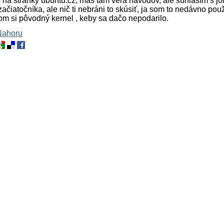
 na stránky ubuntu.cz, máš tam veľa návodov, ale súhlasím s jo
začiatočníka, ale nič ti nebráni to skúsiť, ja som to nedávno použ
m si pôvodný kernel , keby sa dačo nepodarilo.
Nahoru