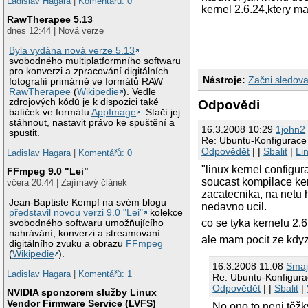
Ladislav Hagara
|
Komentářů: 0
kernel 2.6.24,ktery 
RawTherapee 5.13
dnes 12:44 | Nová verze
Byla vydána nová verze 5.13
svobodného multiplatformního softwaru
pro konverzi a zpracování digitálních
Nástroje:
Začni sledova
fotografií primárně ve formátů RAW
RawTherapee
(
Wikipedie
). Vedle
zdrojových kódů je k dispozici také
Odpovědi
balíček ve formátu
AppImage
. Stačí jej
stáhnout, nastavit právo ke spuštění a
16.3.2008 10:29
1john2
spustit.
Re: Ubuntu-Konfigurace 
Odpovědět
| |
Sbalit
|
Li
Ladislav Hagara
|
Komentářů: 0
"linux kernel configur
FFmpeg 9.0 "Lei"
soucast kompilace ker
včera 20:44 | Zajímavý článek
zacatecnika, na netu 
Jean-Baptiste Kempf na svém blogu
nedavno ucil.
představil novou verzi 9.0 "Lei"
kolekce
co se tyka kernelu 2.6
svobodného softwaru umožňujícího
nahrávání, konverzi a streamovaní
ale mam pocit ze kdy
digitálního zvuku a obrazu
FFmpeg
(
Wikipedie
).
16.3.2008 11:08
Smaj
Ladislav Hagara
|
Komentářů: 1
Re: Ubuntu-Konfigurac
Odpovědět
| |
Sbalit
|
NVIDIA sponzorem služby Linux
Vendor Firmware Service (LVFS)
No ono to neni těžký