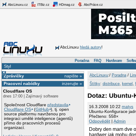
AbcLinuxu.cz
ITBiz.cz
HDmag.cz
AbcPráce.cz
AbcLinuxu
hledá autory
!
Poradna
FAQ
Hardware
Softw
Styl
×
AbcLinuxu
:/
Poradna
/
Lin
Zprávičky
napište »
Pracovní nabídky
inzerujte »
Štítky
:
distribuce
,
kernel
,
Cloudflare OS
Dotaz: Ubuntu-K
dnes 17:00 | Zajímavý software
Společnost Cloudflare
představila
16.3.2008 10:22
matys
Cloudflare OS
(
GitHub
), tj. open
Ubuntu-Konfigurace jadr
source platformu navrženou pro
Přečteno: 558×
integraci umělé inteligence (agentů)
Odpovědět
|
Admin
přímo do pracovních procesů
organizací.
Dobry den mam dve ot
hardwer jak mohu dosta