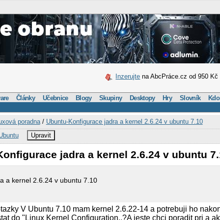
Inzerujte
na AbcPráce.cz od 950 Kč
are
Články
Učebnice
Blogy
Skupiny
Desktopy
Hry
Slovník
Kdo
uxová poradna
/
Ubuntu-Konfigurace jadra a kernel 2.6.24 v ubuntu 7.10
Ubuntu
Upravit
onfigurace jadra a kernel 2.6.24 v ubuntu 7
a a kernel 2.6.24 v ubuntu 7.10
azky V Ubuntu 7.10 mam kernel 2.6.22-14 a potrebuji ho nakon
t do "Linux Kernel Configuration,,?A jeste chci poradit pri a ak