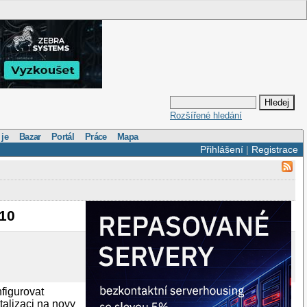
Rozšířené hledání
 je
Bazar
Portál
Práce
Mapa
Přihlášení
|
Registrace
.10
figurovat
talizaci na novy