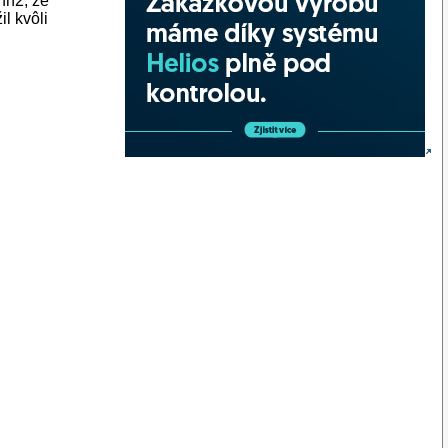
hn2, že
il kvôli