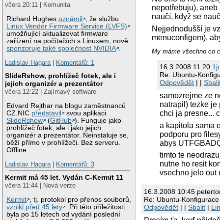
včera 20:11 | Komunita
nepotřebuju), aneb 
naučí, když se nauč
Richard Hughes
oznámil
, že službu
Linux Vendor Firmware Service (LVFS)
Nejjednodušší je vzí
umožňující aktualizovat firmware
menuconfigem), aby 
zařízení na počítačích s Linuxem, nově
sponzoruje také společnost NVIDIA
.
My máme všechno co c
Ladislav Hagara
|
Komentářů: 1
16.3.2008 11:20
1j
Re: Ubuntu-Konfigu
SlideRshow, prohlížeč fotek, ale i
Odpovědět
| |
Sbali
jejich organizér a prezentátor
včera 12:22 | Zajímavý software
samozrejme ze nen
natrapil) tezke je
Edvard Rejthar na blogu zaměstnanců
chci ja presne... 
CZ.NIC
představil
svou aplikaci
SlideRshow
(
GitHub
). Funguje jako
a kapitola sama o
prohlížeč fotek, ale i jako jejich
podporu pro files
organizér a prezentátor. Neinstaluje se,
běží přímo v prohlížeči. Bez serveru.
abys UTFGBADQ zj
Offline.
timto te neodrazu
nutne ho resit ko
Ladislav Hagara
|
Komentářů: 3
vsechno jelo out 
Kermit má 45 let. Vydán C-Kermit 11
včera 11:44 | Nová verze
16.3.2008 10:45 petert
Re: Ubuntu-Konfigurace 
Kermit
, tj. protokol pro přenos souborů,
vznikl před 45 lety
. Při této příležitosti
Odpovědět
| |
Sbalit
|
Li
byla po 15 letech od vydání poslední