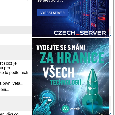
ti) coz je
na pro
se to podle nich
 prvni veta...
ni...
ven věci co