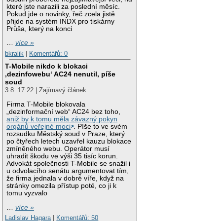
které jste narazili za poslední měsíc.
Pokud jde o novinky, řeč zcela jistě
přijde na systém INDX pro tiskárny
Průša, který na konci
…
více »
bkralik
|
Komentářů: 0
T-Mobile nikdo k blokaci
‚dezinfowebu‘ AC24 nenutil, píše
soud
3.8. 17:22 | Zajímavý článek
Firma T-Mobile blokovala
„dezinformační web“ AC24 bez toho,
aniž by k tomu měla závazný pokyn
orgánů veřejné moci
. Píše to ve svém
rozsudku Městský soud v Praze, který
po čtyřech letech uzavřel kauzu blokace
zmíněného webu. Operátor musí
uhradit škodu ve výši 35 tisíc korun.
Advokát společnosti T-Mobile se snažil i
u odvolacího senátu argumentovat tím,
že firma jednala v dobré víře, když na
stránky omezila přístup poté, co ji k
tomu vyzvalo
…
více »
Ladislav Hagara
|
Komentářů: 50