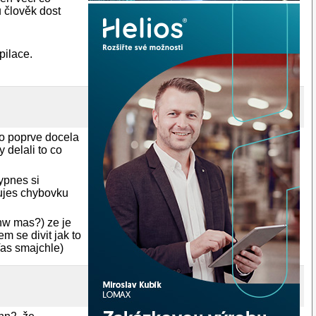
 člověk dost
pilace.
ho poprve docela
y delali to co
ypnes si
sujes chybovku
 hw mas?) ze je
m se divit jak to
Vas smajchle)