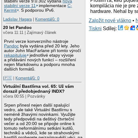
Prosím ťa, keď pôjdeš
stabilní verze 9.0.302 vydána
nová
kompilácia nie je pre 
stabilní verze 11
implementace
C-
Kermit
. S podporou IPv6.
hardware. Nehal by so
Ladislav Hagara
|
Komentářů: 0
Založit nové vlákno
•
20 let Pandoc
Tiskni
Sdílej:
včera 11:11 | Zajímavý článek
První verze konverzního nástroje
Pandoc
byla vydána před 20 lety. Jeho
autor John MacFarlane při tomto výročí
rekapituluje
jednotlivé etapy vývoje
a přidávání nových funkcí – rozšíření
nejen Markdownu a podporu mnoha
dalších formátů.
|🇵🇸
|
Komentářů: 0
Virtuální Bastlírna vol. 65: Už vám
dorazil předobjednaný INDX?
včera 00:55 | Pozvánky
Srpen přinesl nejen další spalující
vedro, ale také Virtuální Bastlírnu s
neméně žhavými novinkami. Využijte
tedy předpovědi na deštivý čtvrteční
večer a od 20:00 se připojte online k
tomuto neformálnímu setkání kutilů,
techniků a vědců, kde se strahovskými
bastlíři proberete nejzajímavější věci, na