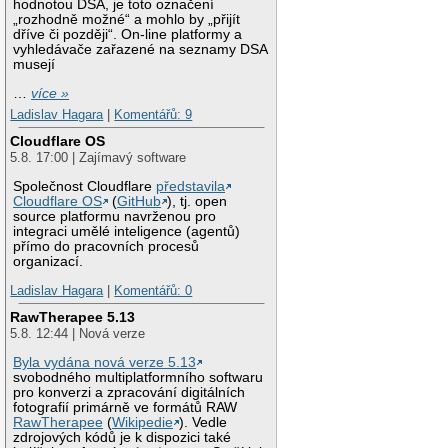
hodnotou DSA, je toto označení
„rozhodně možné“ a mohlo by „přijít
dříve či později“. On-line platformy a
vyhledávače zařazené na seznamy DSA
musejí
…
více »
Ladislav Hagara
|
Komentářů: 9
Cloudflare OS
5.8. 17:00 | Zajímavý software
Společnost Cloudflare
představila
Cloudflare OS
(
GitHub
), tj. open
source platformu navrženou pro
integraci umělé inteligence (agentů)
přímo do pracovních procesů
organizací.
Ladislav Hagara
|
Komentářů: 0
RawTherapee 5.13
5.8. 12:44 | Nová verze
Byla vydána nová verze 5.13
svobodného multiplatformního softwaru
pro konverzi a zpracování digitálních
fotografií primárně ve formátů RAW
RawTherapee
(
Wikipedie
). Vedle
zdrojových kódů je k dispozici také