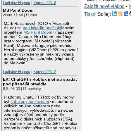
Ladislav Hagara
|
Komentářů: 8
Založit nové vlákno
•
MS Paint Doom
Tiskni
Sdílej:
včera 12:44 | Humor
Mark Russinovich (CTO v Microsoft
Azure) se
na LinkedIn pochlubil
svým
projektem
MS Paint Doom
napsaným
pomocí Claude. Hru Doom umožňuje
hrát v programu Malování (Microsoft
Paint). Malování funguje jako monitor.
Herní engine (ViZDoom) běží na pozadí
a každý vykreslený snímek hry vkládá
automaticky přes schránku (clipboard)
do Malování.
Ladislav Hagara
|
Komentářů: 2
EK: ChatGPT i Roblox mohou spadat
pod přísnější pravidla
6.8. 08:00 | IT novinky
Platformy ChatGPT i Roblox by mohly
být
zařazeny na seznam
mimořádně
velkých on-line platforem nebo
internetových vyhledávačů, na něž se
vztahují zvláštní podmínky podle
nařízení o digitálních službách (DSA).
Vzhledem k tomu, že ChatGPT i Roblox
oznámily počet uživatelů nad prahovou