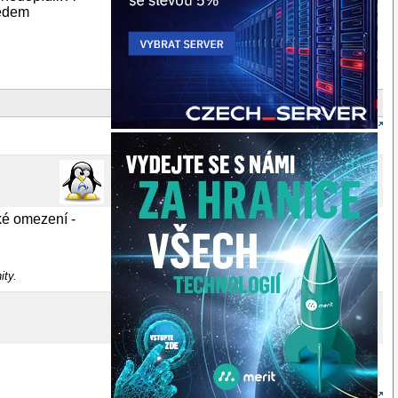
ředem
aké omezení -
ity.