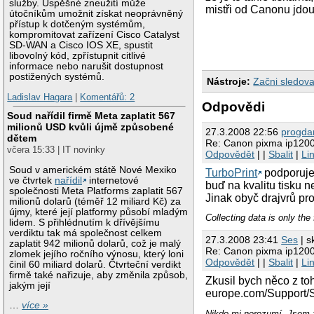
služby. Úspěšné zneužití může
mistři od Canonu jdo
útočníkům umožnit získat neoprávněný
přístup k dotčeným systémům,
kompromitovat zařízení Cisco Catalyst
SD-WAN a Cisco IOS XE, spustit
libovolný kód, zpřístupnit citlivé
informace nebo narušit dostupnost
postižených systémů.
Nástroje:
Začni sledova
Ladislav Hagara
|
Komentářů: 2
Odpovědi
Soud nařídil firmě Meta zaplatit 567
milionů USD kvůli újmě způsobené
27.3.2008 22:56
progda
dětem
Re: Canon pixma ip120
včera 15:33 | IT novinky
Odpovědět
| |
Sbalit
|
Li
Soud v americkém státě Nové Mexiko
TurboPrint
podporuje 
ve čtvrtek
nařídil
internetové
buď na kvalitu tisku n
společnosti Meta Platforms zaplatit 567
Jinak obyč drajvrů pro
milionů dolarů (téměř 12 miliard Kč) za
újmy, které její platformy působí mladým
Collecting data is only the
lidem. S přihlédnutím k dřívějšímu
verdiktu tak má společnost celkem
27.3.2008 23:41
Ses
| s
zaplatit 942 milionů dolarů, což je malý
Re: Canon pixma ip120
zlomek jejího ročního výnosu, který loni
Odpovědět
| |
Sbalit
|
Li
činil 60 miliard dolarů. Čtvrteční verdikt
firmě také nařizuje, aby změnila způsob,
Zkusil bych něco z to
jakým její
europe.com/Support/
…
více »
Nikdo mi nerozumí. Jsem 