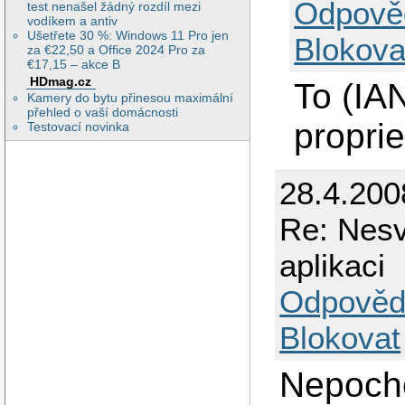
Odpově
test nenašel žádný rozdíl mezi
vodíkem a antiv
Ušetřete 30 %: Windows 11 Pro jen
Blokova
za €22,50 a Office 2024 Pro za
€17,15 – akce B
HDmag.cz
To (IAN
Kamery do bytu přinesou maximální
přehled o vaší domácnosti
proprie
Testovací novinka
28.4.200
Re: Nes
aplikaci
Odpověd
Blokovat
Nepocho