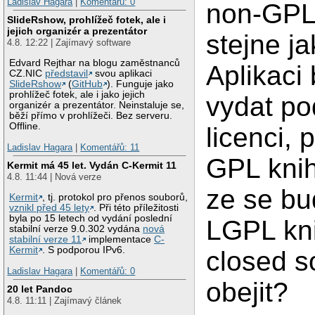
Ladislav Hagara
|
Komentářů: 0
non-GPL
SlideRshow, prohlížeč fotek, ale i
jejich organizér a prezentátor
stejne j
4.8. 12:22 | Zajímavý software
Edvard Rejthar na blogu zaměstnanců
Aplikaci
CZ.NIC
představil
svou aplikaci
SlideRshow
(
GitHub
). Funguje jako
prohlížeč fotek, ale i jako jejich
vydat p
organizér a prezentátor. Neinstaluje se,
běží přímo v prohlížeči. Bez serveru.
Offline.
licenci,
Ladislav Hagara
|
Komentářů: 11
GPL knih
Kermit má 45 let. Vydán C-Kermit 11
4.8. 11:44 | Nová verze
ze se bu
Kermit
, tj. protokol pro přenos souborů,
vznikl před 45 lety
. Při této příležitosti
byla po 15 letech od vydání poslední
LGPL kni
stabilní verze 9.0.302 vydána
nová
stabilní verze 11
implementace
C-
Kermit
. S podporou IPv6.
closed s
Ladislav Hagara
|
Komentářů: 0
obejit?
20 let Pandoc
4.8. 11:11 | Zajímavý článek