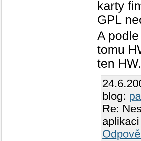
karty f
GPL ne
A podle
tomu HW
ten HW
24.6.20
blog:
pa
Re: Ne
aplikaci
Odpově