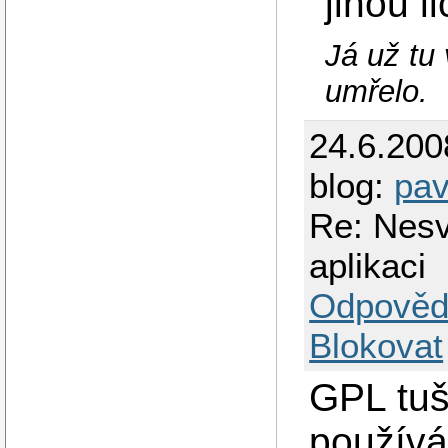
jinou l
Já už tu
umřelo.
24.6.200
blog:
pav
Re: Nes
aplikaci
Odpověd
Blokovat
GPL tuš
používá