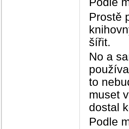
Podle m
Prostě 
knihovn
šířit.
No a sa
používa
to nebud
muset v
dostal 
Podle m