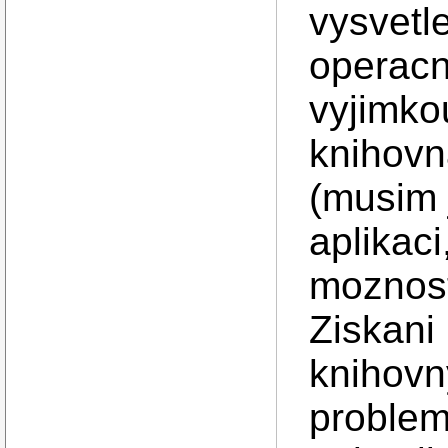
vysvetl
operacn
vyjimko
knihovn
(musim 
aplikaci
moznost
Ziskani 
knihovn
problem