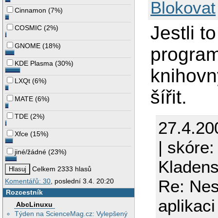
Blokovat
Cinnamon
(
7%
)
Jestli 
COSMIC
(
2%
)
GNOME
(
18%
)
program
KDE Plasma
(
30%
)
knihovn
LXQt
(
6%
)
šířit.
MATE
(
6%
)
TDE
(
2%
)
27.4.20
Xfce
(
15%
)
| skóre:
jiné/žádné
(
23%
)
Kladen
Celkem 2333 hlasů
Re: Ne
Komentářů: 30
, poslední 3.4. 20:20
Rozcestník
aplikaci
AbcLinuxu
Týden na ScienceMag.cz: Vylepšený