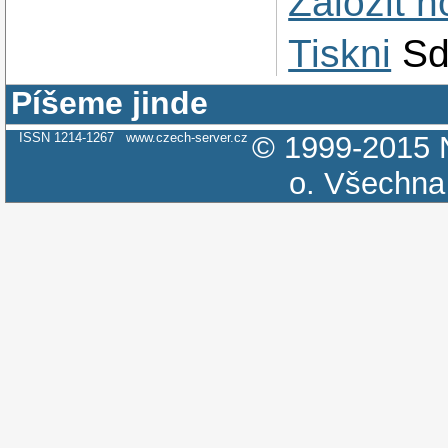
Založit 
Tiskni
Sd
Píšeme jinde
ISSN 1214-1267
www.czech-server.cz
© 1999-2015
o.
Všechna 