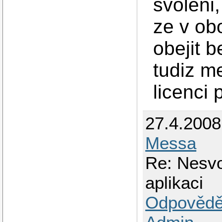
svoleni
ze v ob
obejit 
tudiz m
licenci 
27.4.200
Messa
Re: Nesv
aplikaci
Odpovědě