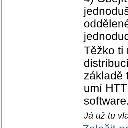
jednoduše
oddělené
jednodu
Těžko ti
distribu
základě 
umí HTTP
software
Já už tu vl