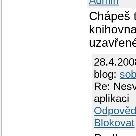
Admin
Chápeš 
knihovna
uzavřen
28.4.200
blog:
so
Re: Nes
aplikaci
Odpověd
Blokovat