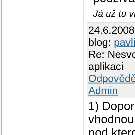
Já už tu 
24.6.200
blog:
pavl
Re: Nesv
aplikaci
Odpovědě
Admin
1) Dopor
vhodnou 
pod kter