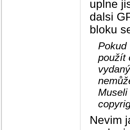
uplne ji
dalsi G
bloku se
Pokud 
použít 
vydaný
nemůže
Museli 
copyrig
Nevim ja