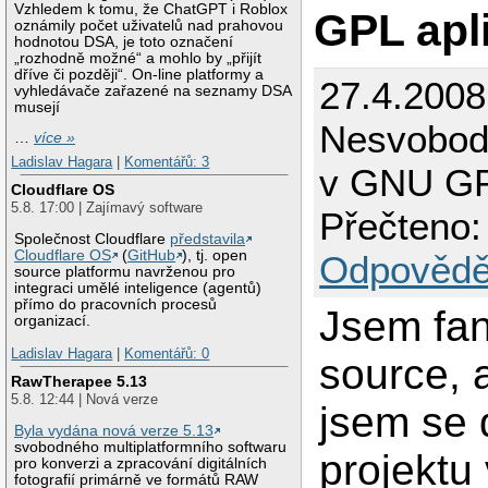
Vzhledem k tomu, že ChatGPT i Roblox
GPL apl
oznámily počet uživatelů nad prahovou
hodnotou DSA, je toto označení
„rozhodně možné“ a mohlo by „přijít
dříve či později“. On-line platformy a
27.4.200
vyhledávače zařazené na seznamy DSA
musejí
Nesvobod
…
více »
Ladislav Hagara
|
Komentářů: 3
v GNU GP
Cloudflare OS
5.8. 17:00 | Zajímavý software
Přečteno:
Společnost Cloudflare
představila
Cloudflare OS
(
GitHub
), tj. open
Odpovědě
source platformu navrženou pro
integraci umělé inteligence (agentů)
přímo do pracovních procesů
Jsem fa
organizací.
Ladislav Hagara
|
Komentářů: 0
source, 
RawTherapee 5.13
5.8. 12:44 | Nová verze
jsem se 
Byla vydána nová verze 5.13
svobodného multiplatformního softwaru
projektu 
pro konverzi a zpracování digitálních
fotografií primárně ve formátů RAW