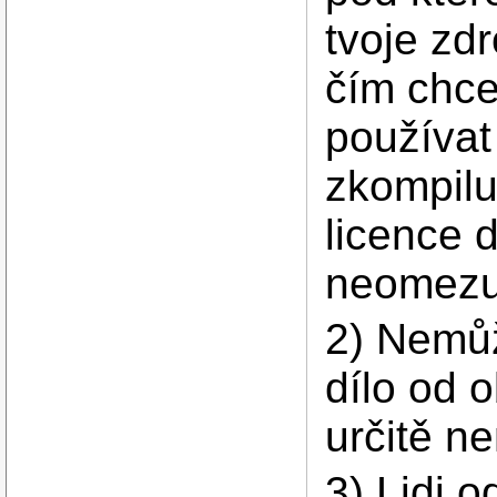
tvoje zd
čím chce
používat 
zkompilu
licence 
neomezu
2) Nemůž
dílo od o
určitě n
3) Lidi 