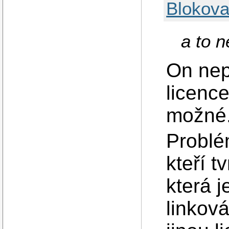
Blokova
a to n
On neps
licence
možné
Problém
kteří t
která 
linkov