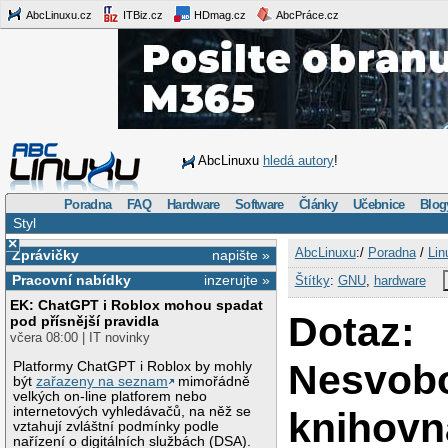
AbcLinuxu.cz
ITBiz.cz
HDmag.cz
AbcPráce.cz
AbcLinuxu
hledá autory
!
Poradna
FAQ
Hardware
Software
Články
Učebnice
Blog
Styl
×
AbcLinuxu
:/
Poradna
/
Lin
Zprávičky
napište »
Pracovní nabídky
inzerujte »
Štítky
:
GNU
,
hardware
EK: ChatGPT i Roblox mohou spadat
Dotaz:
pod přísnější pravidla
včera 08:00 | IT novinky
Nesvob
Platformy ChatGPT i Roblox by mohly
být
zařazeny na seznam
mimořádně
velkých on-line platforem nebo
internetových vyhledávačů, na něž se
knihovn
vztahují zvláštní podmínky podle
nařízení o digitálních službách (DSA).