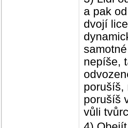
a pak od
dvojí lic
dynamick
samotné 
nepíše, 
odvozené
porušíš,
porušíš v
vůli tvů
4) Obejí