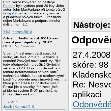
První verze konverzního nástroje
Pandoc
byla vydána před 20 lety. Jeho
autor John MacFarlane při tomto výročí
rekapituluje
jednotlivé etapy vývoje
a přidávání nových funkcí – rozšíření
nejen Markdownu a podporu mnoha
Nástroje:
dalších formátů.
|🇵🇸
|
Komentářů: 0
Odpově
Virtuální Bastlírna vol. 65: Už vám
dorazil předobjednaný INDX?
4.8. 00:55 | Pozvánky
27.4.200
Srpen přinesl nejen další spalující
vedro, ale také Virtuální Bastlírnu s
neméně žhavými novinkami. Využijte
skóre: 98 
tedy předpovědi na deštivý čtvrteční
večer a od 20:00 se připojte online k
Kladensk
tomuto neformálnímu setkání kutilů,
techniků a vědců, kde se strahovskými
bastlíři proberete nejzajímavější věci, na
Re: Nesv
které jste narazili za poslední měsíc.
Pokud jde o novinky, řeč zcela jistě
přijde na systém INDX pro tiskárny
aplikaci
Průša, který na konci
Odpovědě
…
více »
bkralik
|
Komentářů: 0