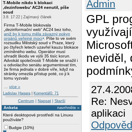
Admin
T-Mobile nikdo k blokaci
‚dezinfowebu‘ AC24 nenutil, píše
soud
GPL pro
3.8. 17:22 | Zajímavý článek
Firma T-Mobile blokovala
využívaj
„dezinformační web“ AC24 bez toho,
aniž by k tomu měla závazný pokyn
orgánů veřejné moci
. Píše to ve svém
Microsof
rozsudku Městský soud v Praze, který
po čtyřech letech uzavřel kauzu blokace
zmíněného webu. Operátor musí
neviděl,
uhradit škodu ve výši 35 tisíc korun.
Advokát společnosti T-Mobile se snažil i
u odvolacího senátu argumentovat tím,
podmínky
že firma jednala v dobré víře, když na
stránky omezila přístup poté, co ji k
tomu vyzvalo
27.4.200
…
více »
Ladislav Hagara
|
Komentářů: 71
Re: Nes
Centrum
|
Napsat
|
Starší
Anketa
navrhněte »
aplikaci
Které desktopové prostředí na Linuxu
používáte?
Odpověd
Budgie
(
10%
)