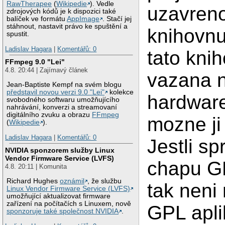
RawTherapee
(
Wikipedie
). Vedle
uzavreno
zdrojových kódů je k dispozici také
balíček ve formátu
AppImage
. Stačí jej
stáhnout, nastavit právo ke spuštění a
knihovnu
spustit.
Ladislav Hagara
|
Komentářů: 0
tato kni
FFmpeg 9.0 "Lei"
4.8. 20:44 | Zajímavý článek
vazana 
Jean-Baptiste Kempf na svém blogu
představil novou verzi 9.0 "Lei"
kolekce
hardware
svobodného softwaru umožňujícího
nahrávání, konverzi a streamovaní
digitálního zvuku a obrazu
FFmpeg
mozne ji
(
Wikipedie
).
Ladislav Hagara
|
Komentářů: 0
Jestli s
NVIDIA sponzorem služby Linux
Vendor Firmware Service (LVFS)
chapu GP
4.8. 20:11 | Komunita
Richard Hughes
oznámil
, že službu
tak neni
Linux Vendor Firmware Service (LVFS)
umožňující aktualizovat firmware
zařízení na počítačích s Linuxem, nově
GPL apli
sponzoruje také společnost NVIDIA
.