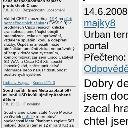
Série bezpečnostních záplat v
produktech Cisco
14.6.2008
7.8. 16:00 | Bezpečnostní upozornění
Vládní CERT upozorňuje (
𝕏
) na
sérii
majky8
bezpečnostních záplat
(CVSS 9.9) v
produktech Cisco řešících kritické
Urban ter
zranitelnosti umožňující obejití
autentizace, eskalaci oprávnění,
vzdálené spuštění kódu a odepření
portal
služby. Úspěšné zneužití může
útočníkům umožnit získat neoprávněný
přístup k dotčeným systémům,
Přečteno:
kompromitovat zařízení Cisco Catalyst
SD-WAN a Cisco IOS XE, spustit
Odpovědě
libovolný kód, zpřístupnit citlivé
informace nebo narušit dostupnost
postižených systémů.
Dobry de
Ladislav Hagara
|
Komentářů: 3
Soud nařídil firmě Meta zaplatit 567
jsem doc
milionů USD kvůli újmě způsobené
dětem
7.8. 15:33 | IT novinky
zacal hra
Soud v americkém státě Nové Mexiko
ve čtvrtek
nařídil
internetové
chtel js
společnosti Meta Platforms zaplatit 567
milionů dolarů (téměř 12 miliard Kč) za