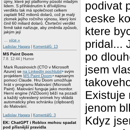
újmy, které její platformy působí mladým
podivat 
lidem. S přihlédnutím k dřívějšímu
verdiktu tak má společnost celkem
ceske ko
zaplatit 942 milionů dolarů, což je malý
zlomek jejího ročního výnosu, který loni
činil 60 miliard dolarů. Čtvrteční verdikt
ktere by
firmě také nařizuje, aby změnila způsob,
jakým její
pridal..
…
více »
Ladislav Hagara
|
Komentářů: 13
po dlouh
MS Paint Doom
7.8. 12:44 | Humor
jsem vla
Mark Russinovich (CTO v Microsoft
Azure) se
na LinkedIn pochlubil
svým
projektem
MS Paint Doom
napsaným
takoveho
pomocí Claude. Hru Doom umožňuje
hrát v programu Malování (Microsoft
Paint). Malování funguje jako monitor.
Existuje
Herní engine (ViZDoom) běží na pozadí
a každý vykreslený snímek hry vkládá
automaticky přes schránku (clipboard)
jenom b
do Malování.
Ladislav Hagara
|
Komentářů: 3
Kdyz jse
EK: ChatGPT i Roblox mohou spadat
pod přísnější pravidla