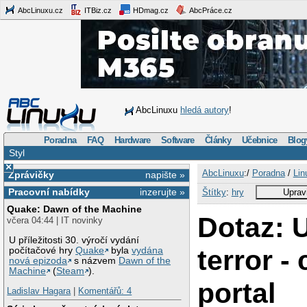
AbcLinuxu.cz
ITBiz.cz
HDmag.cz
AbcPráce.cz
AbcLinuxu
hledá autory
!
Poradna
FAQ
Hardware
Software
Články
Učebnice
Blog
Styl
×
AbcLinuxu
:/
Poradna
/
Lin
Zprávičky
napište »
Pracovní nabídky
inzerujte »
Štítky
:
hry
Upravi
Quake: Dawn of the Machine
Dotaz: 
včera 04:44 | IT novinky
U příležitosti 30. výročí vydání
terror -
počítačové hry
Quake
byla
vydána
nová epizoda
s názvem
Dawn of the
Machine
(
Steam
).
portal
Ladislav Hagara
|
Komentářů: 4