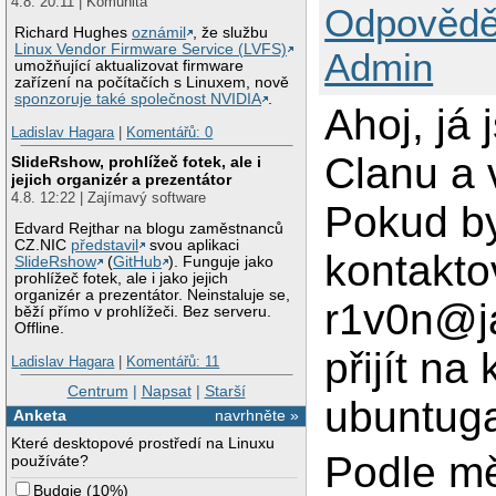
4.8. 20:11 | Komunita
Odpovědě
Richard Hughes
oznámil
, že službu
Linux Vendor Firmware Service (LVFS)
Admin
umožňující aktualizovat firmware
zařízení na počítačích s Linuxem, nově
sponzoruje také společnost NVIDIA
.
Ahoj, já
Ladislav Hagara
|
Komentářů: 0
Clanu a 
SlideRshow, prohlížeč fotek, ale i
jejich organizér a prezentátor
4.8. 12:22 | Zajímavý software
Pokud b
Edvard Rejthar na blogu zaměstnanců
CZ.NIC
představil
svou aplikaci
kontakto
SlideRshow
(
GitHub
). Funguje jako
prohlížeč fotek, ale i jako jejich
organizér a prezentátor. Neinstaluje se,
r1v0n@j
běží přímo v prohlížeči. Bez serveru.
Offline.
přijít na
Ladislav Hagara
|
Komentářů: 11
Centrum
|
Napsat
|
Starší
ubuntuga
Anketa
navrhněte »
Které desktopové prostředí na Linuxu
Podle mě
používáte?
Budgie
(
10%
)