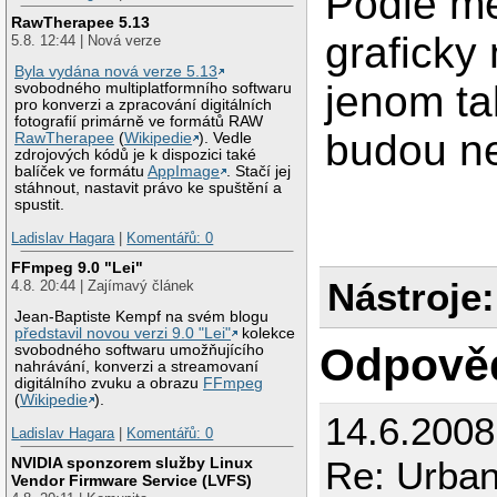
Podle me
RawTherapee 5.13
graficky
5.8. 12:44 | Nová verze
Byla vydána nová verze 5.13
jenom ta
svobodného multiplatformního softwaru
pro konverzi a zpracování digitálních
fotografií primárně ve formátů RAW
budou ne
RawTherapee
(
Wikipedie
). Vedle
zdrojových kódů je k dispozici také
balíček ve formátu
AppImage
. Stačí jej
stáhnout, nastavit právo ke spuštění a
spustit.
Ladislav Hagara
|
Komentářů: 0
FFmpeg 9.0 "Lei"
Nástroje:
4.8. 20:44 | Zajímavý článek
Jean-Baptiste Kempf na svém blogu
představil novou verzi 9.0 "Lei"
kolekce
Odpově
svobodného softwaru umožňujícího
nahrávání, konverzi a streamovaní
digitálního zvuku a obrazu
FFmpeg
(
Wikipedie
).
14.6.2008
Ladislav Hagara
|
Komentářů: 0
Re: Urban 
NVIDIA sponzorem služby Linux
Vendor Firmware Service (LVFS)