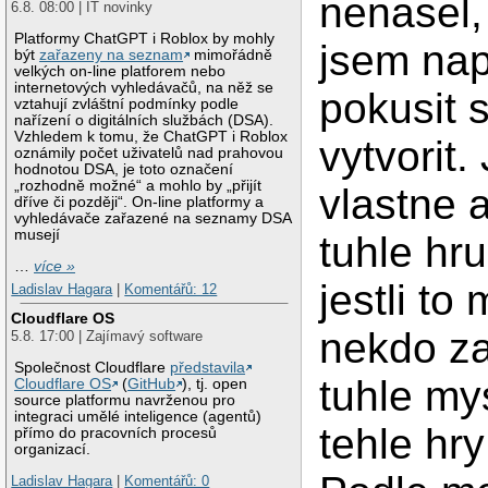
nenasel,
6.8. 08:00 | IT novinky
Platformy ChatGPT i Roblox by mohly
jsem nap
být
zařazeny na seznam
mimořádně
velkých on-line platforem nebo
internetových vyhledávačů, na něž se
pokusit s
vztahují zvláštní podmínky podle
nařízení o digitálních službách (DSA).
Vzhledem k tomu, že ChatGPT i Roblox
vytvorit
oznámily počet uživatelů nad prahovou
hodnotou DSA, je toto označení
„rozhodně možné“ a mohlo by „přijít
vlastne 
dříve či později“. On-line platformy a
vyhledávače zařazené na seznamy DSA
musejí
tuhle hr
…
více »
jestli t
Ladislav Hagara
|
Komentářů: 12
Cloudflare OS
nekdo za
5.8. 17:00 | Zajímavý software
Společnost Cloudflare
představila
tuhle my
Cloudflare OS
(
GitHub
), tj. open
source platformu navrženou pro
integraci umělé inteligence (agentů)
tehle hr
přímo do pracovních procesů
organizací.
Ladislav Hagara
|
Komentářů: 0