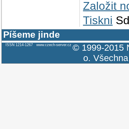
Založit 
Tiskni
Sd
Píšeme jinde
ISSN 1214-1267
www.czech-server.cz
© 1999-2015
o.
Všechna 