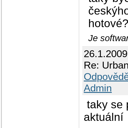
českýho
hotové
Je softwa
26.1.2009
Re: Urban 
Odpovědě
Admin
taky se p
aktuální