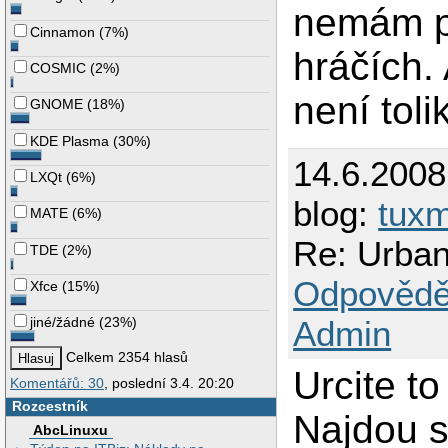
nemám p
Cinnamon
(
7%
)
hráčích.
COSMIC
(
2%
)
není tol
GNOME
(
18%
)
KDE Plasma
(
30%
)
14.6.200
LXQt
(
6%
)
blog:
tuxm
MATE
(
6%
)
Re: Urban 
TDE
(
2%
)
Odpovědě
Xfce
(
15%
)
Admin
jiné/žádné
(
23%
)
Celkem 2354 hlasů
Urcite t
Komentářů: 30
, poslední 3.4. 20:20
Rozcestník
Najdou se
AbcLinuxu