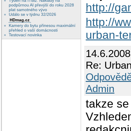
Týden na ITBiz: Náklady na
http://g
podpůrnou AI převýší do roku 2028
plat samotného vývo
Událo se v týdnu 32/2026
http://w
HDmag.cz
Kamery do bytu přinesou maximální
přehled o vaší domácnosti
urban-te
Testovací novinka
14.6.200
Re: Urban 
Odpovědě
Admin
takze se 
Vzhlede
redakcni