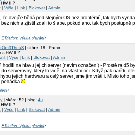
 HW II ?
t
|
Výše
|
Link
|
Blokovat
|
Admin
 že dvojče běhá pod stejným OS bez problémů, tak bych vyndal 
o bez nich a zjistil zdali to šlape, pokud ano, tak bych postupn
,
ETriatlon: Výuka plavání
prOm3TheuS
| skóre: 18 | Praha
m s HW II ?
alit
|
Výše
|
Link
|
Blokovat
|
Admin
hodili na hlavu jejich server (nevím označení) - Prostě raid5 b
do serverovny, který to viděl na vlastní oči. Když pak nařídil 
chybu jejich hardwaru a celý server jsme jim vrátili. Místo toho 
ná pohádka
ules!
ky
| skóre: 52 | blog:
4u
 HW II ?
t
|
Výše
|
Link
|
Blokovat
|
Admin
,
ETriatlon: Výuka plavání