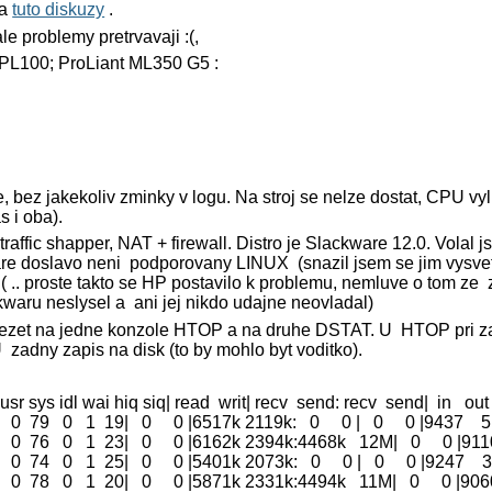
na
tuto diskuzy
.
le problemy pretrvavaji :(,
L100; ProLiant ML350 G5 :
, bez jakekoliv zminky v logu. Na stroj se nelze dostat, CPU v
 i oba).
affic shapper, NAT + firewall. Distro je Slackware 12.0. Volal 
 doslavo neni podporovany LINUX (snazil jsem se jim vysvetli
..:( .. proste takto se HP postavilo k problemu, nemluve o tom ze
waru neslysel a ani jej nikdo udajne neovladal)
bezet na jedne konzole HTOP a na druhe DSTAT. U HTOP pri za
zadny zapis na disk (to by mohlo byt voditko).
q:usr sys idl wai hiq siq| read writ| recv send: recv send| in out
 0 79 0 1 19| 0 0 |6517k 2119k: 0 0 | 0 0 |9437 5
 0 76 0 1 23| 0 0 |6162k 2394k:4468k 12M| 0 0 |91
 0 74 0 1 25| 0 0 |5401k 2073k: 0 0 | 0 0 |9247 3
 0 78 0 1 20| 0 0 |5871k 2331k:4494k 11M| 0 0 |90