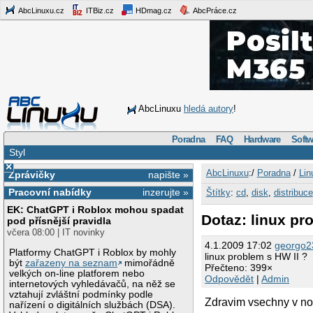
AbcLinuxu.cz
ITBiz.cz
HDmag.cz
AbcPráce.cz
AbcLinuxu
hledá autory
!
Poradna
FAQ
Hardware
Softw
Styl
×
AbcLinuxu
:/
Poradna
/
Lin
Zprávičky
napište »
Pracovní nabídky
inzerujte »
Štítky
:
cd
,
disk
,
distribuce
EK: ChatGPT i Roblox mohou spadat
Dotaz: linux pr
pod přísnější pravidla
včera 08:00 | IT novinky
4.1.2009 17:02
georgo2
Platformy ChatGPT i Roblox by mohly
linux problem s HW II ?
být
zařazeny na seznam
mimořádně
Přečteno: 399×
velkých on-line platforem nebo
Odpovědět
|
Admin
internetových vyhledávačů, na něž se
vztahují zvláštní podmínky podle
Zdravim vsechny v no
nařízení o digitálních službách (DSA).