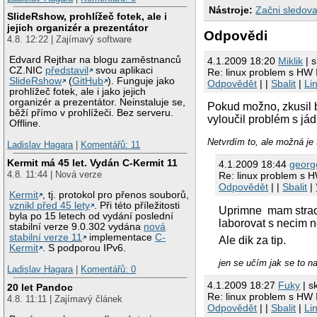
Nástroje:
Začni sledova
SlideRshow, prohlížeč fotek, ale i
jejich organizér a prezentátor
Odpovědi
4.8. 12:22 | Zajímavý software
Edvard Rejthar na blogu zaměstnanců
4.1.2009 18:20
Miklik
| s
CZ.NIC
představil
svou aplikaci
Re: linux problem s HW I
SlideRshow
(
GitHub
). Funguje jako
Odpovědět
| |
Sbalit
|
Li
prohlížeč fotek, ale i jako jejich
organizér a prezentátor. Neinstaluje se,
Pokud možno, zkusil b
běží přímo v prohlížeči. Bez serveru.
vyloučil problém s já
Offline.
Netvrdím to, ale možná je 
Ladislav Hagara
|
Komentářů: 11
Kermit má 45 let. Vydán C-Kermit 11
4.1.2009 18:44
georg
4.8. 11:44 | Nová verze
Re: linux problem s H
Odpovědět
| |
Sbalit
|
Kermit
, tj. protokol pro přenos souborů,
vznikl před 45 lety
. Při této příležitosti
Uprimne mam strach 
byla po 15 letech od vydání poslední
laborovat s necim 
stabilní verze 9.0.302 vydána
nová
stabilní verze 11
implementace
C-
Ale dik za tip.
Kermit
. S podporou IPv6.
jen se učím jak se to nauč
Ladislav Hagara
|
Komentářů: 0
4.1.2009 18:27
Fuky
| s
20 let Pandoc
Re: linux problem s HW I
4.8. 11:11 | Zajímavý článek
Odpovědět
| |
Sbalit
|
Li