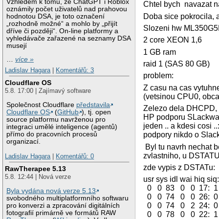
Vzhledem k tomu, že ChatGPT i Roblox
Chtel bych navazat 
oznámily počet uživatelů nad prahovou
Doba sice pokrocila, a
hodnotou DSA, je toto označení
„rozhodně možné“ a mohlo by „přijít
Slozeni hw ML350G5P
dříve či později“. On-line platformy a
vyhledávače zařazené na seznamy DSA
2 core XEON 1,6
musejí
1 GB ram
…
více »
raid 1 (SAS 80 GB)
Ladislav Hagara
|
Komentářů: 3
problem:
Cloudflare OS
Z casu na cas vytuhne
5.8. 17:00 | Zajímavý software
(vetsinou CPU0, obcas
Společnost Cloudflare
představila
Zelezo dela DHCPD, tr
Cloudflare OS
(
GitHub
), tj. open
HP podporu SLackware
source platformu navrženou pro
jeden .. a kdesi cosi 
integraci umělé inteligence (agentů)
přímo do pracovních procesů
podpory nikdo o Slack
organizací.
Byl tu navrh nechat 
zvlastniho, u DSTATU 
Ladislav Hagara
|
Komentářů: 0
zde vypis z DSTATu:
RawTherapee 5.13
5.8. 12:44 | Nová verze
usr sys idl wai hiq si
0 0 83 0 0 17: 1
Byla vydána nová verze 5.13
0 0 74 0 0 26: 0
svobodného multiplatformního softwaru
0 0 74 0 2 24: 0
pro konverzi a zpracování digitálních
fotografií primárně ve formátů RAW
0 0 78 0 0 22: 1