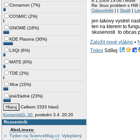
4.1.2009 19:08 l.Musil
Cinnamon
(
7%
)
Re: linux problem s HW I
Odpovědět
| |
Sbalit
|
Li
COSMIC
(
2%
)
jen takovy vystrel nas
ten na kterem to fun
GNOME
(
18%
)
skusenosti to obcas
KDE Plasma
(
30%
)
Založit nové vlákno
•
Tiskni
Sdílej:
LXQt
(
6%
)
MATE
(
6%
)
TDE
(
2%
)
Xfce
(
15%
)
jiné/žádné
(
23%
)
Celkem 2333 hlasů
Komentářů: 30
, poslední 3.4. 20:20
Rozcestník
AbcLinuxu
Týden na ScienceMag.cz: Vylepšený