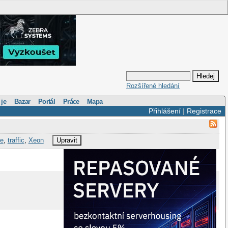
Rozšířené hledání
 je
Bazar
Portál
Práce
Mapa
Přihlášení
|
Registrace
re
,
traffic
,
Xeon
Upravit