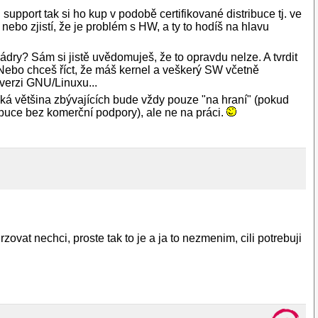
 support tak si ho kup v podobě certifikované distribuce tj. ve
bo zjistí, že je problém s HW, a ty to hodíš na hlavu
ádry? Sám si jistě uvědomuješ, že to opravdu nelze. A tvrdit
. Nebo chceš říct, že máš kernel a veškerý SW včetně
verzi GNU/Linuxu...
elká většina zbývajících bude vždy pouze "na hraní" (pokud
buce bez komerční podpory), ale ne na práci.
ovat nechci, proste tak to je a ja to nezmenim, cili potrebuji