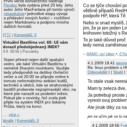
První verze konverzního nástroje
Pandoc
byla vydána před 20 lety. Jeho
Co se týče chování pod
autor John MacFarlane při tomto výročí
většině případů RedHa
rekapituluje
jednotlivé etapy vývoje
podpoře HP, která Tě 
a přidávání nových funkcí – rozšíření
nejen Markdownu a podporu mnoha
Nebo si snad myslíš, 
dalších formátů.
jim, že je jen jeden 
knihoven totožný s R
|🇵🇸
|
Komentářů: 0
To je také důvod proč
Virtuální Bastlírna vol. 65: Už vám
tedy nemá zaměstnavat
dorazil předobjednaný INDX?
4.8. 00:55 | Pozvánky
--
RÁMO: psí tábor
,
ETri
Srpen přinesl nejen další spalující
4.1.2009 18:41
georg
vedro, ale také Virtuální Bastlírnu s
Re: linux problem s H
neméně žhavými novinkami. Využijte
Odpovědět
| |
Sbalit
|
tedy předpovědi na deštivý čtvrteční
večer a od 20:00 se připojte online k
tomuto neformálnímu setkání kutilů,
To stale vsak neres
techniků a vědců, kde se strahovskými
Mam ty zeleza dve, n
bastlíři proberete nejzajímavější věci, na
které jste narazili za poslední měsíc.
Ja potrebuji proste 
Pokud jde o novinky, řeč zcela jistě
vyresit svuj problem
přijde na systém INDX pro tiskárny
Průša, který na konci
Ale jinak diky za na
…
více »
jen se učím jak se to nauč
bkralik
|
Komentářů: 0
4.1.2009 18:56
Fu