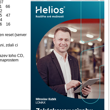
07
61 66
2
95 47
4
76 16
en reset (server
ni, zdali ci
nazev toho CD,
v naprostem