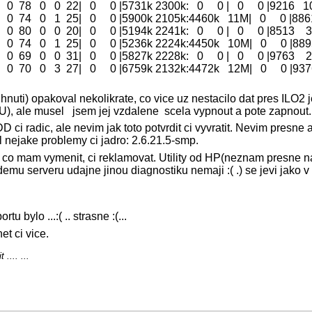
 0 78 0 0 22| 0 0 |5731k 2300k: 0 0 | 0 0 |9216 1
 0 74 0 1 25| 0 0 |5900k 2105k:4460k 11M| 0 0 |88
 0 80 0 0 20| 0 0 |5194k 2241k: 0 0 | 0 0 |8513 3
 0 74 0 1 25| 0 0 |5236k 2224k:4450k 10M| 0 0 |88
 0 69 0 0 31| 0 0 |5827k 2228k: 0 0 | 0 0 |9763 2
 0 70 0 3 27| 0 0 |6759k 2132k:4472k 12M| 0 0 |93
nuti) opakoval nekolikrate, co vice uz nestacilo dat pres ILO2 j
U), ale musel jsem jej vzdalene scela vypnout a pote zapnout.
i radic, ale nevim jak toto potvrdit ci vyvratit. Nevim presne a
nejake problemy ci jadro: 2.6.21.5-smp.
m co mam vymenit, ci reklamovat. Utility od HP(neznam presne 
emu serveru udajne jinou diagnostiku nemaji :( .) se jevi jako 
u bylo ...:( .. strasne :(...
et ci vice.
.... ...