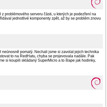
z problémového serveru části, u kterých je podezření na
ě přidával jednotlivé komponenty zpět, až by se problém znovu
yl neúnosně pomalý. Nechali jsme si zavolat jejich technika
otestovat to na RedHatu, chyba se projevovala nadále. Pak
jsme si koupili skládaný SuperMicro a to šlape jak hodinky,