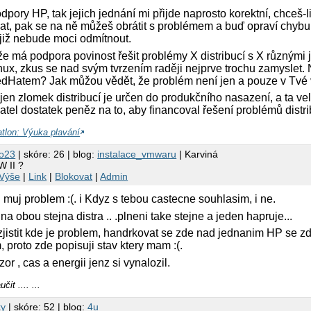
pory HP, tak jejich jednání mi přijde naprosto korektní, chceš-li
t, pak se na ně můžeš obrátit s problémem a buď opraví chybu ne
již nebude moci odmítnout.
že má podpora povinost řešit problémy X distribucí s X různými j
Linux, zkus se nad svým tvrzením raději nejprve trochu zamyslet
edHatem? Jak můžou vědět, že problém není jen a pouze v Tvé 
 jen zlomek distribucí je určen do produkčního nasazení, a ta v
el dostatek peněz na to, aby financoval řešení problémů distri
atlon: Výuka plavání
o23
| skóre: 26 | blog:
instalace_vmwaru
| Karviná
W II ?
Výše
|
Link
|
Blokovat
|
Admin
i muj problem :(. i Kdyz s tebou castecne souhlasim, i ne.
a obou stejna distra .. .plneni take stejne a jeden hapruje...
zjistit kde je problem, handrkovat se zde nad jednanim HP se zdrz
, proto zde popisuji stav ktery mam :(.
zor , cas a energii jenz si vynalozil.
it .... ...
ky
| skóre: 52 | blog:
4u