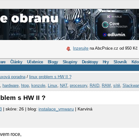
Inzerujte
na AbcPráce.cz od 950 Kč
are
Články
Učebnice
Blogy
Skupiny
Desktopy
Hry
Slovník
Kdo
uxová poradna
/
linux problem s HW II ?
,
hardware
,
htop
,
konzole
,
Linux
,
NAT
,
procesory
,
RAID
,
RAM
,
sítě
,
Slackwa
oblem s HW II ?
3
| skóre: 26 | blog:
instalace_vmwaru
| Karviná
vem roce,