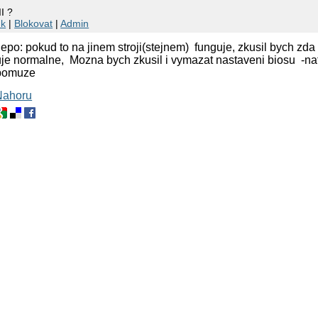
I ?
nk
|
Blokovat
|
Admin
lepo: pokud to na jinem stroji(stejnem) funguje, zkusil bych zd
guje normalne, Mozna bych zkusil i vymazat nastaveni biosu -n
 pomuze
Nahoru