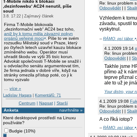
T-Mobile nikdo k blokaci
Re: linux problem s
‚dezinfowebu‘ AC24 nenutil, píše
Odpovědět
| |
Sbali
soud
3.8. 17:22 | Zajímavý článek
Vzhledem k tomu,
závadu, spustil t
Firma T-Mobile blokovala
vyskytnul.
„dezinformační web“ AC24 bez toho,
aniž by k tomu měla závazný pokyn
orgánů veřejné moci
. Píše to ve svém
--
RÁMO: psí tábor
rozsudku Městský soud v Praze, který
po čtyřech letech uzavřel kauzu blokace
4.1.2009 19:14
zmíněného webu. Operátor musí
Re: linux proble
uhradit škodu ve výši 35 tisíc korun.
Odpovědět
| |
Sb
Advokát společnosti T-Mobile se snažil i
Takhle jsme HP 
u odvolacího senátu argumentovat tím,
že firma jednala v dobré víře, když na
přímo až k nám 
stránky omezila přístup poté, co ji k
teprve přiznal 
tomu vyzvalo
ale to už je ji
…
více »
Your distro, your r
Ladislav Hagara
|
Komentářů: 71
4.1.2009 19:08
Fu
Centrum
|
Napsat
|
Starší
Re: linux problem s
Anketa
navrhněte »
Odpovědět
| |
Sbali
Které desktopové prostředí na Linuxu
A co říká iotop?
používáte?
--
RÁMO: psí tábor
Budgie
(
10%
)