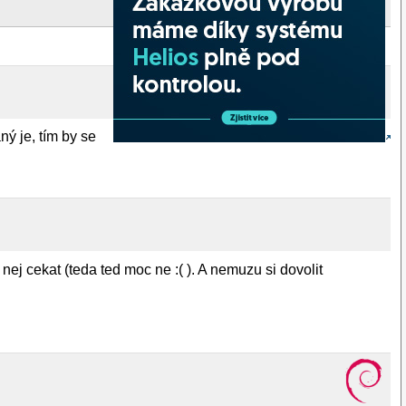
ý je, tím by se
ej cekat (teda ted moc ne :( ). A nemuzu si dovolit