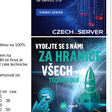
ylitnou na 100%
jsem na
t ze linux je
 z cele technicke
mrznuti nic
 | int csw
1
10 36
0
60 50