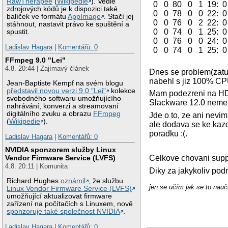
RawTherapee
(
Wikipedie
). Vedle
0 0 80 0 1 19: 0
zdrojových kódů je k dispozici také
0 0 78 0 0 22: 0
balíček ve formátu
AppImage
. Stačí jej
0 0 76 0 2 22: 0
stáhnout, nastavit právo ke spuštění a
0 0 74 0 1 25: 0
spustit.
0 0 76 0 0 24: 0
Ladislav Hagara
|
Komentářů: 0
0 0 74 0 1 25: 0
FFmpeg 9.0 "Lei"
4.8. 20:44 | Zajímavý článek
Dnes se problem(zatuh
nabehl s jiz 100% CP
Jean-Baptiste Kempf na svém blogu
představil novou verzi 9.0 "Lei"
kolekce
Mam podezreni na HDD c
svobodného softwaru umožňujícího
Slackware 12.0 nemel 
nahrávání, konverzi a streamovaní
digitálního zvuku a obrazu
FFmpeg
Jde o to, ze ani nevi
(
Wikipedie
).
ale dodava se ke kazd
poradku :(.
Ladislav Hagara
|
Komentářů: 0
NVIDIA sponzorem služby Linux
Celkove chovani support
Vendor Firmware Service (LVFS)
4.8. 20:11 | Komunita
Diky za jakykoliv podn
Richard Hughes
oznámil
, že službu
jen se učím jak se to naučit 
Linux Vendor Firmware Service (LVFS)
umožňující aktualizovat firmware
zařízení na počítačích s Linuxem, nově
sponzoruje také společnost NVIDIA
.
Ladislav Hagara
|
Komentářů: 0