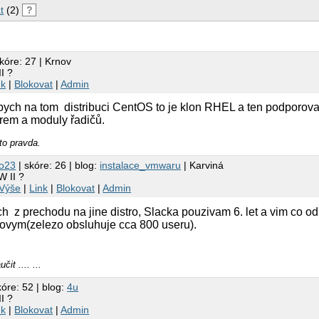
t
(2)
?
kóre: 27 | Krnov
I ?
nk
|
Blokovat
|
Admin
ych na tom distribuci CentOS to je klon RHEL a ten podporovan
drem a moduly řadičů.
to pravda.
o23
| skóre: 26 | blog:
instalace_vmwaru
| Karviná
W II ?
Výše
|
Link
|
Blokovat
|
Admin
z prechodu na jine distro, Slacka pouzivam 6. let a vim co od n
novym(zelezo obsluhuje cca 800 useru).
it .... ...
kóre: 52 | blog:
4u
I ?
nk
|
Blokovat
|
Admin