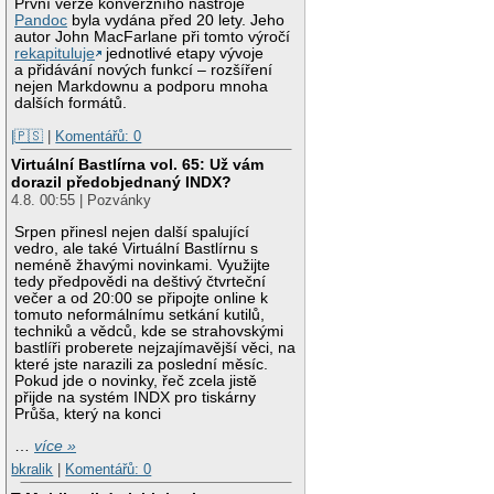
První verze konverzního nástroje
Pandoc
byla vydána před 20 lety. Jeho
autor John MacFarlane při tomto výročí
rekapituluje
jednotlivé etapy vývoje
a přidávání nových funkcí – rozšíření
nejen Markdownu a podporu mnoha
dalších formátů.
|🇵🇸
|
Komentářů: 0
Virtuální Bastlírna vol. 65: Už vám
dorazil předobjednaný INDX?
4.8. 00:55 | Pozvánky
Srpen přinesl nejen další spalující
vedro, ale také Virtuální Bastlírnu s
neméně žhavými novinkami. Využijte
tedy předpovědi na deštivý čtvrteční
večer a od 20:00 se připojte online k
tomuto neformálnímu setkání kutilů,
techniků a vědců, kde se strahovskými
bastlíři proberete nejzajímavější věci, na
které jste narazili za poslední měsíc.
Pokud jde o novinky, řeč zcela jistě
přijde na systém INDX pro tiskárny
Průša, který na konci
…
více »
bkralik
|
Komentářů: 0