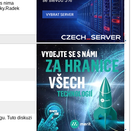
i s nima
Díky.Radek
gu. Tuto diskuzi