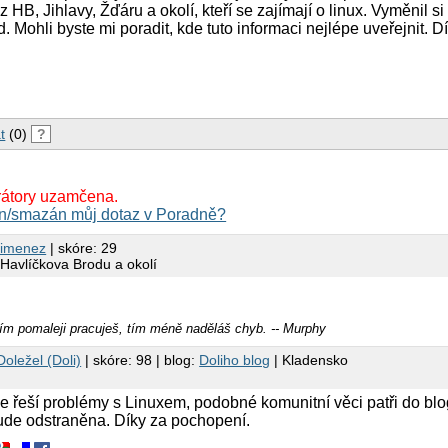
z HB, Jihlavy, Žďáru a okolí, kteří se zajímají o linux. Vyměnil s
d. Mohli byste mi poradit, kde tuto informaci nejlépe uveřejnit. 
t
(0)
?
rátory uzamčena.
n/smazán můj dotaz v Poradně?
Jimenez
| skóre: 29
 Havlíčkova Brodu a okolí
m pomaleji pracuješ, tím méně naděláš chyb. -- Murphy
oležel (Doli)
| skóre: 98 | blog:
Doliho blog
| Kladensko
 řeší problémy s Linuxem, podobné komunitní věci patři do blo
de odstraněna. Díky za pochopení.