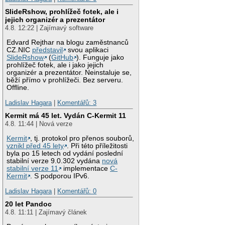
SlideRshow, prohlížeč fotek, ale i
jejich organizér a prezentátor
4.8. 12:22 | Zajímavý software
Edvard Rejthar na blogu zaměstnanců
CZ.NIC
představil
svou aplikaci
SlideRshow
(
GitHub
). Funguje jako
prohlížeč fotek, ale i jako jejich
organizér a prezentátor. Neinstaluje se,
běží přímo v prohlížeči. Bez serveru.
Offline.
Ladislav Hagara
|
Komentářů: 3
Kermit má 45 let. Vydán C-Kermit 11
4.8. 11:44 | Nová verze
Kermit
, tj. protokol pro přenos souborů,
vznikl před 45 lety
. Při této příležitosti
byla po 15 letech od vydání poslední
stabilní verze 9.0.302 vydána
nová
stabilní verze 11
implementace
C-
Kermit
. S podporou IPv6.
Ladislav Hagara
|
Komentářů: 0
20 let Pandoc
4.8. 11:11 | Zajímavý článek