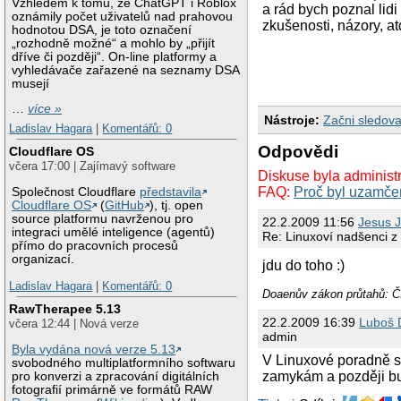
Vzhledem k tomu, že ChatGPT i Roblox
a rád bych poznal lidi 
oznámily počet uživatelů nad prahovou
zkušenosti, názory, at
hodnotou DSA, je toto označení
„rozhodně možné“ a mohlo by „přijít
dříve či později“. On-line platformy a
vyhledávače zařazené na seznamy DSA
musejí
…
více »
Nástroje:
Začni sledova
Ladislav Hagara
|
Komentářů: 0
Odpovědi
Cloudflare OS
včera 17:00 | Zajímavý software
Diskuse byla administ
FAQ:
Proč byl uzamče
Společnost Cloudflare
představila
Cloudflare OS
(
GitHub
), tj. open
source platformu navrženou pro
22.2.2009 11:56
Jesus 
integraci umělé inteligence (agentů)
Re: Linuxoví nadšenci z
přímo do pracovních procesů
organizací.
jdu do toho :)
Ladislav Hagara
|
Komentářů: 0
Doaenův zákon průtahů: Čí
RawTherapee 5.13
22.2.2009 16:39
Luboš D
včera 12:44 | Nová verze
admin
Byla vydána nová verze 5.13
V Linuxové poradně se
svobodného multiplatformního softwaru
zamykám a později bu
pro konverzi a zpracování digitálních
fotografií primárně ve formátů RAW