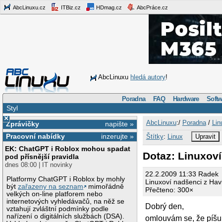
AbcLinuxu.cz
ITBiz.cz
HDmag.cz
AbcPráce.cz
AbcLinuxu
hledá autory
!
Poradna
FAQ
Hardware
Softw
Styl
×
AbcLinuxu
:/
Poradna
/
Lin
Zprávičky
napište »
Pracovní nabídky
inzerujte »
Štítky
:
Linux
Upravit
EK: ChatGPT i Roblox mohou spadat
Dotaz: Linuxoví
pod přísnější pravidla
dnes 08:00 | IT novinky
22.2.2009 11:33 Radek
Platformy ChatGPT i Roblox by mohly
Linuxoví nadšenci z Hav
být
zařazeny na seznam
mimořádně
Přečteno: 300×
velkých on-line platforem nebo
internetových vyhledávačů, na něž se
Dobrý den,
vztahují zvláštní podmínky podle
nařízení o digitálních službách (DSA).
omlouvám se, že píšu 