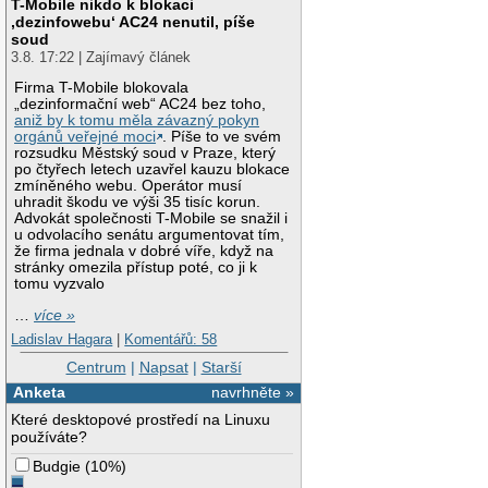
T-Mobile nikdo k blokaci
‚dezinfowebu‘ AC24 nenutil, píše
soud
3.8. 17:22 | Zajímavý článek
Firma T-Mobile blokovala
„dezinformační web“ AC24 bez toho,
aniž by k tomu měla závazný pokyn
orgánů veřejné moci
. Píše to ve svém
rozsudku Městský soud v Praze, který
po čtyřech letech uzavřel kauzu blokace
zmíněného webu. Operátor musí
uhradit škodu ve výši 35 tisíc korun.
Advokát společnosti T-Mobile se snažil i
u odvolacího senátu argumentovat tím,
že firma jednala v dobré víře, když na
stránky omezila přístup poté, co ji k
tomu vyzvalo
…
více »
Ladislav Hagara
|
Komentářů: 58
Centrum
|
Napsat
|
Starší
Anketa
navrhněte »
Které desktopové prostředí na Linuxu
používáte?
Budgie
(
10%
)