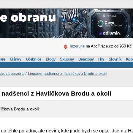
Inzerujte
na AbcPráce.cz od 950 Kč
are
Články
Učebnice
Blogy
Skupiny
Desktopy
Hry
Slovník
Kdo
uxová poradna
/
Linuxoví nadšenci z Havlíčkova Brodu a okolí
 nadšenci z Havlíčkova Brodu a okolí
líčkova Brodu a okolí
do téhle poradny, ale nevím, kde jinde bych se optal. Jsem z 