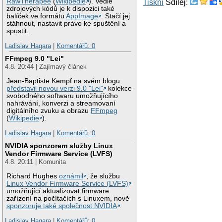
RawTherapee
(
Wikipedie
). Vedle
Tiskni
Sdílej:
zdrojových kódů je k dispozici také
balíček ve formátu
AppImage
. Stačí jej
stáhnout, nastavit právo ke spuštění a
spustit.
Ladislav Hagara
|
Komentářů: 0
FFmpeg 9.0 "Lei"
4.8. 20:44 | Zajímavý článek
Jean-Baptiste Kempf na svém blogu
představil novou verzi 9.0 "Lei"
kolekce
svobodného softwaru umožňujícího
nahrávání, konverzi a streamovaní
digitálního zvuku a obrazu
FFmpeg
(
Wikipedie
).
Ladislav Hagara
|
Komentářů: 0
NVIDIA sponzorem služby Linux
Vendor Firmware Service (LVFS)
4.8. 20:11 | Komunita
Richard Hughes
oznámil
, že službu
Linux Vendor Firmware Service (LVFS)
umožňující aktualizovat firmware
zařízení na počítačích s Linuxem, nově
sponzoruje také společnost NVIDIA
.
Ladislav Hagara
|
Komentářů: 0