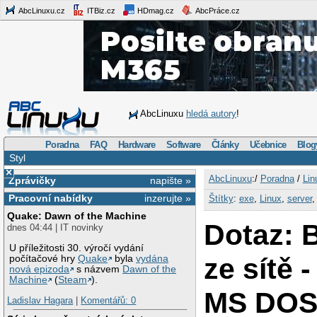
AbcLinuxu.cz
ITBiz.cz
HDmag.cz
AbcPráce.cz
AbcLinuxu
hledá autory
!
Poradna
FAQ
Hardware
Software
Články
Učebnice
Blog
Styl
×
AbcLinuxu
:/
Poradna
/
Lin
Zprávičky
napište »
Pracovní nabídky
inzerujte »
Štítky
:
exe
,
Linux
,
server
Quake: Dawn of the Machine
Dotaz: 
dnes 04:44 | IT novinky
U příležitosti 30. výročí vydání
ze sítě 
počítačové hry
Quake
byla
vydána
nová epizoda
s názvem
Dawn of the
Machine
(
Steam
).
MS DO
Ladislav Hagara
|
Komentářů: 0