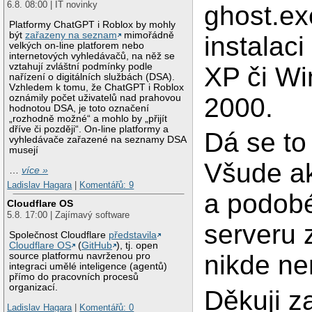
6.8. 08:00 | IT novinky
ghost.ex
Platformy ChatGPT i Roblox by mohly
být
zařazeny na seznam
mimořádně
instalac
velkých on-line platforem nebo
internetových vyhledávačů, na něž se
vztahují zvláštní podmínky podle
XP či W
nařízení o digitálních službách (DSA).
Vzhledem k tomu, že ChatGPT i Roblox
2000.
oznámily počet uživatelů nad prahovou
hodnotou DSA, je toto označení
„rozhodně možné“ a mohlo by „přijít
dříve či později“. On-line platformy a
Dá se to 
vyhledávače zařazené na seznamy DSA
musejí
Všude ak
…
více »
Ladislav Hagara
|
Komentářů: 9
a podobé
Cloudflare OS
5.8. 17:00 | Zajímavý software
serveru 
Společnost Cloudflare
představila
Cloudflare OS
(
GitHub
), tj. open
nikde ne
source platformu navrženou pro
integraci umělé inteligence (agentů)
přímo do pracovních procesů
organizací.
Děkuji za
Ladislav Hagara
|
Komentářů: 0