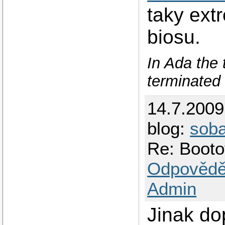
taky ext
biosu.
In Ada the 
terminated 
14.7.200
blog:
sob
Re: Booto
Odpovědě
Admin
Jinak do