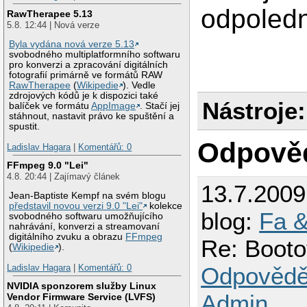
odpoled
RawTherapee 5.13
5.8. 12:44 | Nová verze
Byla vydána nová verze 5.13
svobodného multiplatformního softwaru
pro konverzi a zpracování digitálních
fotografií primárně ve formátů RAW
RawTherapee
(
Wikipedie
). Vedle
zdrojových kódů je k dispozici také
Nástroje:
balíček ve formátu
AppImage
. Stačí jej
stáhnout, nastavit právo ke spuštění a
spustit.
Odpově
Ladislav Hagara
|
Komentářů: 0
FFmpeg 9.0 "Lei"
4.8. 20:44 | Zajímavý článek
13.7.200
Jean-Baptiste Kempf na svém blogu
představil novou verzi 9.0 "Lei"
kolekce
blog:
Fa &
svobodného softwaru umožňujícího
nahrávání, konverzi a streamovaní
digitálního zvuku a obrazu
FFmpeg
Re: Booto
(
Wikipedie
).
Odpovědě
Ladislav Hagara
|
Komentářů: 0
NVIDIA sponzorem služby Linux
Admin
Vendor Firmware Service (LVFS)