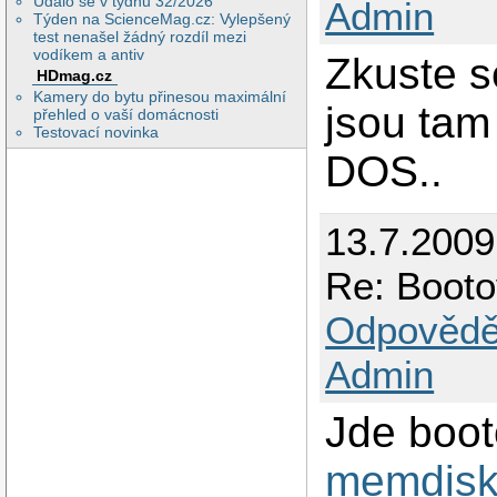
Událo se v týdnu 32/2026
Admin
Týden na ScienceMag.cz: Vylepšený
test nenašel žádný rozdíl mezi
vodíkem a antiv
Zkuste s
HDmag.cz
Kamery do bytu přinesou maximální
jsou tam
přehled o vaší domácnosti
Testovací novinka
DOS..
13.7.200
Re: Booto
Odpovědě
Admin
Jde boot
memdis