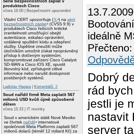
Série bezpečnostních záplat v
produktech Cisco
13.7.2009
včera 16:00 | Bezpečnostní upozornění
Vládní CERT upozorňuje (
𝕏
) na
sérii
Bootování 
bezpečnostních záplat
(CVSS 9.9) v
produktech Cisco řešících kritické
ideálně 
zranitelnosti umožňující obejití
autentizace, eskalaci oprávnění,
vzdálené spuštění kódu a odepření
Přečteno:
služby. Úspěšné zneužití může
útočníkům umožnit získat neoprávněný
přístup k dotčeným systémům,
Odpovědě
kompromitovat zařízení Cisco Catalyst
SD-WAN a Cisco IOS XE, spustit
libovolný kód, zpřístupnit citlivé
Dobrý de
informace nebo narušit dostupnost
postižených systémů.
rád bych
Ladislav Hagara
|
Komentářů: 2
Soud nařídil firmě Meta zaplatit 567
milionů USD kvůli újmě způsobené
jestli je
dětem
včera 15:33 | IT novinky
nastavit
Soud v americkém státě Nové Mexiko
ve čtvrtek
nařídil
internetové
server t
společnosti Meta Platforms zaplatit 567
milionů dolarů (téměř 12 miliard Kč) za