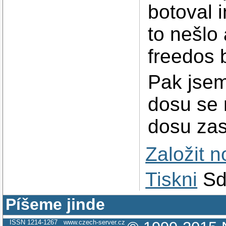
botoval 
to nešlo
freedos 
Pak jsem
dosu se 
dosu za
Založit 
Tiskni
Sd
Píšeme jinde
ISSN 1214-1267
www.czech-server.cz