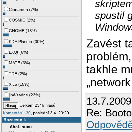
skripte
Cinnamon
(
7%
)
spustil 
COSMIC
(
2%
)
Windows
GNOME
(
18%
)
Zavést t
KDE Plasma
(
30%
)
LXQt
(
6%
)
problém,
MATE
(
6%
)
takhle m
TDE
(
2%
)
„network
Xfce
(
15%
)
jiné/žádné
(
23%
)
13.7.2009
Celkem 2346 hlasů
Re: Booto
Komentářů: 30
, poslední 3.4. 20:20
Rozcestník
Odpovědě
AbcLinuxu