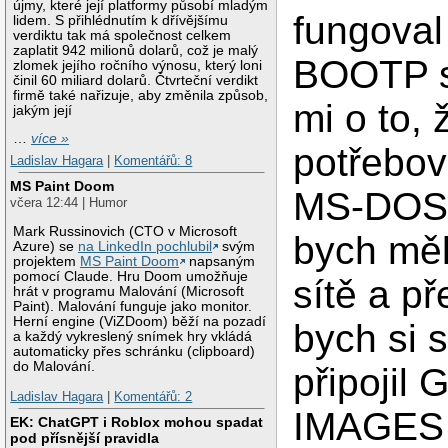
újmy, které její platformy působí mladým
fungoval
lidem. S přihlédnutím k dřívějšímu
verdiktu tak má společnost celkem
zaplatit 942 milionů dolarů, což je malý
BOOTP s
zlomek jejího ročního výnosu, který loni
činil 60 miliard dolarů. Čtvrteční verdikt
firmě také nařizuje, aby změnila způsob,
mi o to,
jakým její
…
více »
potřebov
Ladislav Hagara
|
Komentářů: 8
MS Paint Doom
MS-DOS,
včera 12:44 | Humor
Mark Russinovich (CTO v Microsoft
bych mě
Azure) se
na LinkedIn pochlubil
svým
projektem
MS Paint Doom
napsaným
pomocí Claude. Hru Doom umožňuje
sítě a př
hrát v programu Malování (Microsoft
Paint). Malování funguje jako monitor.
Herní engine (ViZDoom) běží na pozadí
bych si 
a každý vykreslený snímek hry vkládá
automaticky přes schránku (clipboard)
do Malování.
připojil
Ladislav Hagara
|
Komentářů: 2
IMAGES a
EK: ChatGPT i Roblox mohou spadat
pod přísnější pravidla