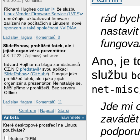
4.8. 20:11 | Komunita
Richard Hughes
oznámil
, že službu
Linux Vendor Firmware Service (LVFS)
rád bych
umožňující aktualizovat firmware
zařízení na počítačích s Linuxem, nově
nastavi
sponzoruje také společnost NVIDIA
.
Ladislav Hagara
|
Komentářů: 0
fungova
SlideRshow, prohlížeč fotek, ale i
jejich organizér a prezentátor
4.8. 12:22 | Zajímavý software
Ano, je 
Edvard Rejthar na blogu zaměstnanců
CZ.NIC
představil
svou aplikaci
službu
b
SlideRshow
(
GitHub
). Funguje jako
prohlížeč fotek, ale i jako jejich
organizér a prezentátor. Neinstaluje se,
net-misc
běží přímo v prohlížeči. Bez serveru.
Offline.
Ladislav Hagara
|
Komentářů: 11
Jde mi o
Centrum
|
Napsat
|
Starší
zavádět
Anketa
navrhněte »
Které desktopové prostředí na Linuxu
podporu 
používáte?
Budgie
(
10%
)