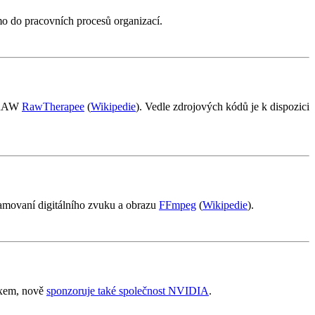
ímo do pracovních procesů organizací.
ů RAW
RawTherapee
(
Wikipedie
). Vedle zdrojových kódů je k dispozici
amovaní digitálního zvuku a obrazu
FFmpeg
(
Wikipedie
).
uxem, nově
sponzoruje také společnost NVIDIA
.