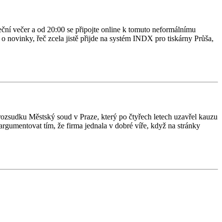
teční večer a od 20:00 se připojte online k tomuto neformálnímu
e o novinky, řeč zcela jistě přijde na systém INDX pro tiskárny Průša,
 rozsudku Městský soud v Praze, který po čtyřech letech uzavřel kauzu
rgumentovat tím, že firma jednala v dobré víře, když na stránky