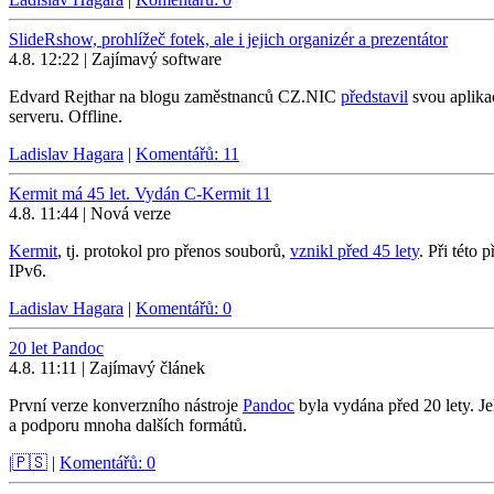
SlideRshow, prohlížeč fotek, ale i jejich organizér a prezentátor
4.8. 12:22 | Zajímavý software
Edvard Rejthar na blogu zaměstnanců CZ.NIC
představil
svou aplika
serveru. Offline.
Ladislav Hagara
|
Komentářů: 11
Kermit má 45 let. Vydán C-Kermit 11
4.8. 11:44 | Nová verze
Kermit
, tj. protokol pro přenos souborů,
vznikl před 45 lety
. Při této 
IPv6.
Ladislav Hagara
|
Komentářů: 0
20 let Pandoc
4.8. 11:11 | Zajímavý článek
První verze konverzního nástroje
Pandoc
byla vydána před 20 lety. J
a podporu mnoha dalších formátů.
|🇵🇸
|
Komentářů: 0