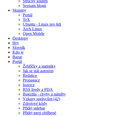
Stručný souhrn
Seznam blogů
Skupiny
Portál
TeX
Ubuntu - Linux pro lidi
Arch Linux
Open Mobile
Desktopy
Hry
Slovník
Kdo je
Bazar
Portál
Žebříčky a statistiky
Jak se stát autorem
Redakce
Propagace
Inzerce
RSS feedy a PDA
Bugzilla - chyby a náměty
Vzkazy správcům (42)
Zdrojové kódy
Přidej sidebar
Přidej mezi oblíbené