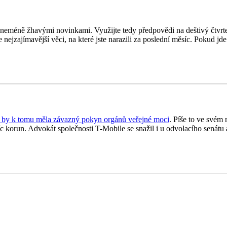
nu s neméně žhavými novinkami. Využijte tedy předpovědi na deštivý čtvr
e nejzajímavější věci, na které jste narazili za poslední měsíc. Pokud jd
ž by k tomu měla závazný pokyn orgánů veřejné moci
. Píše to ve svém
 korun. Advokát společnosti T-Mobile se snažil i u odvolacího senátu a