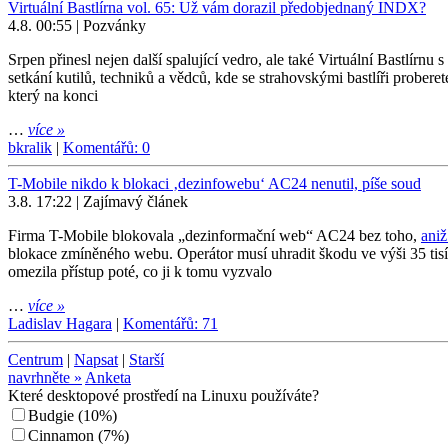
Virtuální Bastlírna vol. 65: Už vám dorazil předobjednaný INDX?
4.8. 00:55 | Pozvánky
Srpen přinesl nejen další spalující vedro, ale také Virtuální Bastlír
setkání kutilů, techniků a vědců, kde se strahovskými bastlíři proberet
který na konci
…
více »
bkralik
|
Komentářů: 0
T-Mobile nikdo k blokaci ‚dezinfowebu‘ AC24 nenutil, píše soud
3.8. 17:22 | Zajímavý článek
Firma T-Mobile blokovala „dezinformační web“ AC24 bez toho,
ani
blokace zmíněného webu. Operátor musí uhradit škodu ve výši 35 tisíc
omezila přístup poté, co ji k tomu vyzvalo
…
více »
Ladislav Hagara
|
Komentářů: 71
Centrum
|
Napsat
|
Starší
navrhněte »
Anketa
Které desktopové prostředí na Linuxu používáte?
Budgie
(
10%
)
Cinnamon
(
7%
)