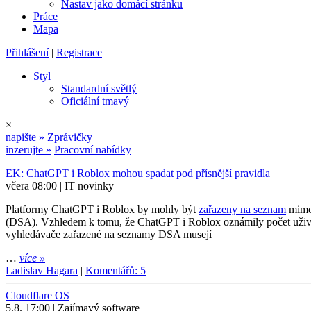
Nastav jako domácí stránku
Práce
Mapa
Přihlášení
|
Registrace
Styl
Standardní světlý
Oficiální tmavý
×
napište »
Zprávičky
inzerujte »
Pracovní nabídky
EK: ChatGPT i Roblox mohou spadat pod přísnější pravidla
včera 08:00 | IT novinky
Platformy ChatGPT i Roblox by mohly být
zařazeny na seznam
mimoř
(DSA). Vzhledem k tomu, že ChatGPT i Roblox oznámily počet uživat
vyhledávače zařazené na seznamy DSA musejí
…
více »
Ladislav Hagara
|
Komentářů: 5
Cloudflare OS
5.8. 17:00 | Zajímavý software