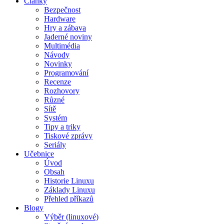
Články
Bezpečnost
Hardware
Hry a zábava
Jaderné noviny
Multimédia
Návody
Novinky
Programování
Recenze
Rozhovory
Různé
Sítě
Systém
Tipy a triky
Tiskové zprávy
Seriály
Učebnice
Úvod
Obsah
Historie Linuxu
Základy Linuxu
Přehled příkazů
Blogy
Výběr (linuxové)