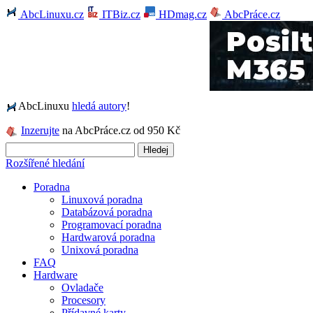
AbcLinuxu.cz
ITBiz.cz
HDmag.cz
AbcPráce.cz
AbcLinuxu
hledá autory
!
Inzerujte
na AbcPráce.cz od 950 Kč
Rozšířené hledání
Poradna
Linuxová poradna
Databázová poradna
Programovací poradna
Hardwarová poradna
Unixová poradna
FAQ
Hardware
Ovladače
Procesory
Přídavné karty