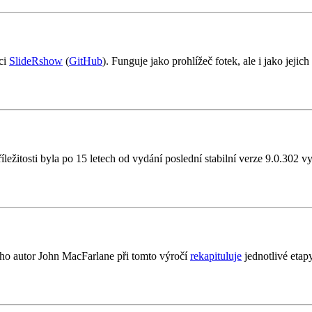
ci
SlideRshow
(
GitHub
). Funguje jako prohlížeč fotek, ale i jako jejic
příležitosti byla po 15 letech od vydání poslední stabilní verze 9.0.302 
eho autor John MacFarlane při tomto výročí
rekapituluje
jednotlivé etap