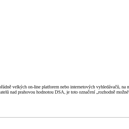
ádně velkých on-line platforem nebo internetových vyhledávačů, na něž
elů nad prahovou hodnotou DSA, je toto označení „rozhodně možné“ a m