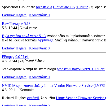
Společnost Cloudflare
představila
Cloudflare OS
(
GitHub
), tj. open
Ladislav Hagara
|
Komentářů: 0
RawTherapee 5.13
5.8. 12:44 | Nová verze
Byla vydána nová verze 5.13
svobodného multiplatformního softwaru 
také balíček ve formátu
AppImage
. Stačí jej stáhnout, nastavit právo k
Ladislav Hagara
|
Komentářů: 0
FFmpeg 9.0 "Lei"
4.8. 20:44 | Zajímavý článek
Jean-Baptiste Kempf na svém blogu
představil novou verzi 9.0 "Lei"
Ladislav Hagara
|
Komentářů: 0
NVIDIA sponzorem služby Linux Vendor Firmware Service (LVFS)
4.8. 20:11 | Komunita
Richard Hughes
oznámil
, že službu
Linux Vendor Firmware Service
Ladislav Hagara
|
Komentářů: 0