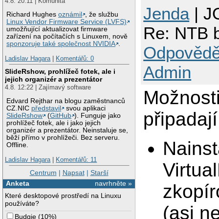
4.8. 20:11 | Komunita
Jenda
| J
Richard Hughes
oznámil
, že službu
Linux Vendor Firmware Service (LVFS)
Re: NTB b
umožňující aktualizovat firmware
zařízení na počítačích s Linuxem, nově
sponzoruje také společnost NVIDIA
.
Odpovědě
Ladislav Hagara
|
Komentářů: 0
Admin
SlideRshow, prohlížeč fotek, ale i
jejich organizér a prezentátor
4.8. 12:22 | Zajímavý software
Možnosti
Edvard Rejthar na blogu zaměstnanců
CZ.NIC
představil
svou aplikaci
připadaj
SlideRshow
(
GitHub
). Funguje jako
prohlížeč fotek, ale i jako jejich
organizér a prezentátor. Neinstaluje se,
běží přímo v prohlížeči. Bez serveru.
Nainst
Offline.
Ladislav Hagara
|
Komentářů: 11
Virtua
Centrum
|
Napsat
|
Starší
Anketa
navrhněte »
zkopír
Které desktopové prostředí na Linuxu
používáte?
(asi n
Budgie
(
10%
)