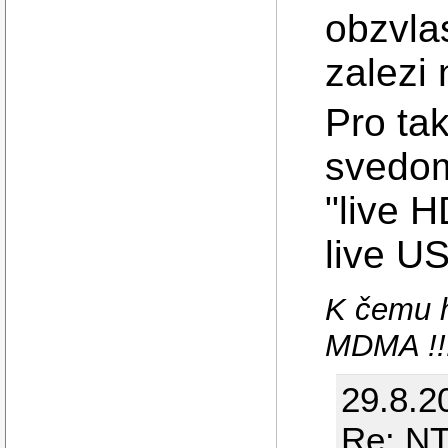
obzvla
zalezi 
Pro ta
svedom
"live 
live U
K čemu h
MDMA !!
29.8.2
Re: NT