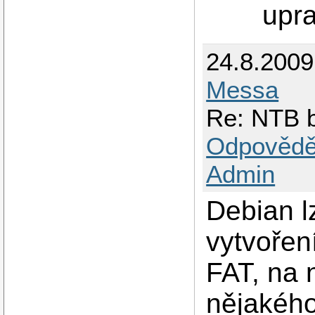
upra
24.8.200
Messa
Re: NTB b
Odpovědě
Admin
Debian l
vytvořen
FAT, na 
nějakého