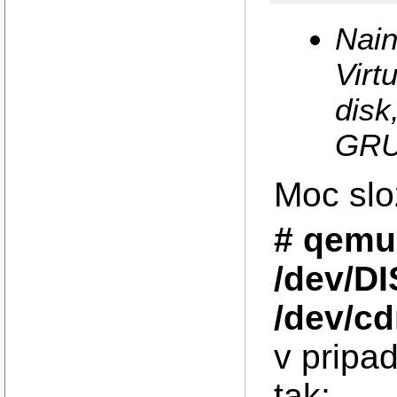
Nain
Virt
disk
GRUB
Moc slo
# qemu
/dev/D
/dev/c
v pripa
tak: