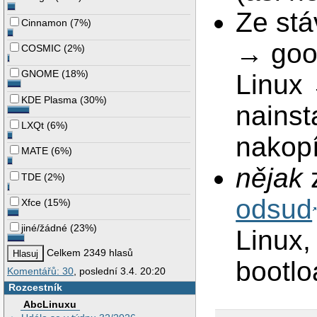
Ze stá
Cinnamon
(
7%
)
→ good
COSMIC
(
2%
)
GNOME
(
18%
)
Linux 
KDE Plasma
(
30%
)
nainst
LXQt
(
6%
)
nakopí
MATE
(
6%
)
nějak
z
TDE
(
2%
)
odsud
Xfce
(
15%
)
jiné/žádné
(
23%
)
Linux,
Celkem 2349 hlasů
bootlo
Komentářů: 30
, poslední 3.4. 20:20
Rozcestník
AbcLinuxu