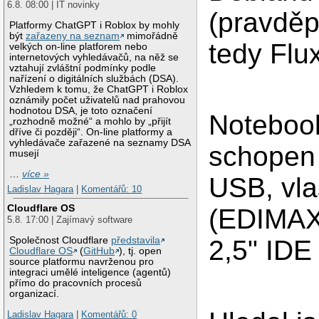
6.8. 08:00 | IT novinky
(pravdě
Platformy ChatGPT i Roblox by mohly
být
zařazeny na seznam
mimořádně
tedy Flu
velkých on-line platforem nebo
internetových vyhledávačů, na něž se
vztahují zvláštní podmínky podle
nařízení o digitálních službách (DSA).
Vzhledem k tomu, že ChatGPT i Roblox
oznámily počet uživatelů nad prahovou
hodnotou DSA, je toto označení
Noteboo
„rozhodně možné“ a mohlo by „přijít
dříve či později“. On-line platformy a
vyhledávače zařazené na seznamy DSA
schopen 
musejí
…
více »
USB, vla
Ladislav Hagara
|
Komentářů: 10
Cloudflare OS
(EDIMAX
5.8. 17:00 | Zajímavý software
Společnost Cloudflare
představila
2,5" IDE
Cloudflare OS
(
GitHub
), tj. open
source platformu navrženou pro
integraci umělé inteligence (agentů)
přímo do pracovních procesů
organizací.
Ladislav Hagara
|
Komentářů: 0