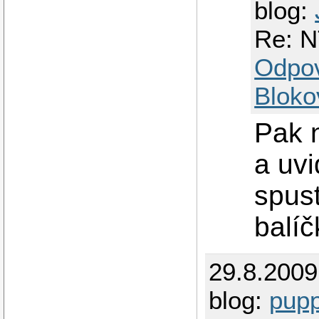
blog:
Re: N
Odpo
Bloko
Pak 
a uvi
spust
balíč
29.8.200
blog:
pupp