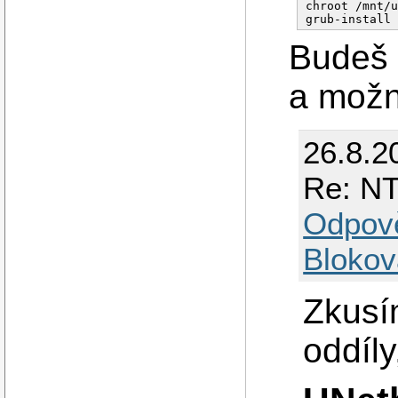
chroot /mnt/u
grub-install
Budeš 
a možn
26.8.2
Re: NT
Odpov
Blokov
Zkusí
oddíly