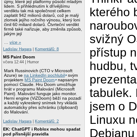
újmy, které její platformy působí mladým
lidem. S přihlédnutím k dřívějšímu
kterého 
verdiktu tak má společnost celkem
zaplatit 942 milionů dolarů, což je malý
zlomek jejího ročního výnosu, který loni
naroubov
činil 60 miliard dolarů. Čtvrteční verdikt
firmě také nařizuje, aby změnila způsob,
jakým její
svižný O
…
více »
přístup n
Ladislav Hagara
|
Komentářů: 8
MS Paint Doom
hudbu, t
včera 12:44 | Humor
Mark Russinovich (CTO v Microsoft
prezentac
Azure) se
na LinkedIn pochlubil
svým
projektem
MS Paint Doom
napsaným
pomocí Claude. Hru Doom umožňuje
tabulek.
hrát v programu Malování (Microsoft
Paint). Malování funguje jako monitor.
Herní engine (ViZDoom) běží na pozadí
jsem o 
a každý vykreslený snímek hry vkládá
automaticky přes schránku (clipboard)
do Malování.
Linuxu 
Ladislav Hagara
|
Komentářů: 2
Debianu
EK: ChatGPT i Roblox mohou spadat
pod přísnější pravidla