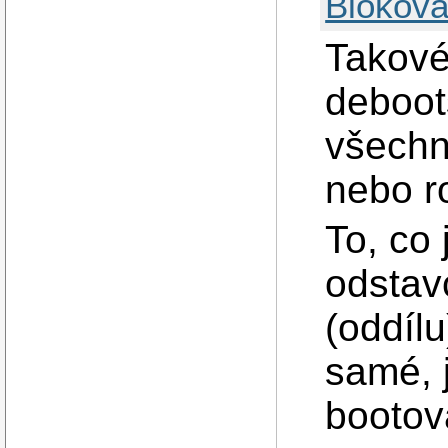
Blokova
Takové
deboot
všechn
nebo r
To, co
odstavc
(oddílu
samé, 
bootov