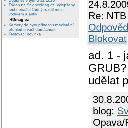
Událo se v týdnu 32/2026
24.8.200
Týden na ScienceMag.cz: Vylepšený
test nenašel žádný rozdíl mezi
Re: NTB 
vodíkem a antiv
HDmag.cz
Odpověd
Kamery do bytu přinesou maximální
přehled o vaší domácnosti
Testovací novinka
Blokovat
ad. 1 -
GRUB? 
udělat 
30.8.20
blog:
S
Opava/