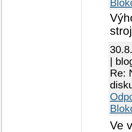
Blok
Výh
stro
30.8
| blo
Re: 
disk
Odp
Blok
Ve v