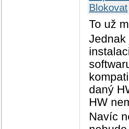
Blokovat
To už mě
Jednak 
instala
softwar
kompati
daný HW,
HW nemu
Navíc ne