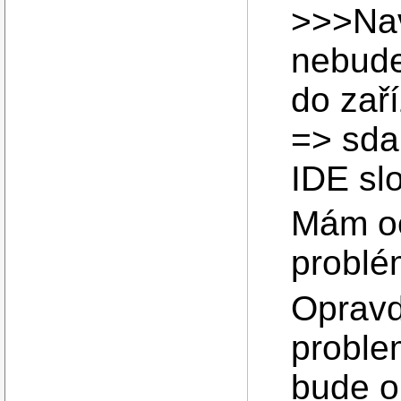
>>>Naví
nebude 
do zař
=> sda 
IDE sl
Mám oč
probl
Opravd
proble
bude o