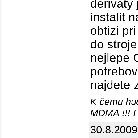
derivaty
instalit 
obtizi p
do stroj
nejlepe 
potrebov
najdete 
K čemu hud
MDMA !!! I
30.8.200