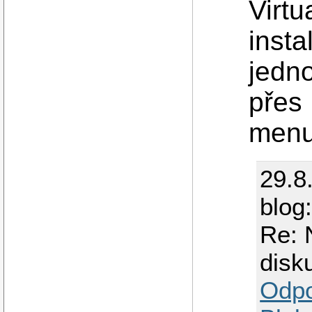
Virt
insta
jedno
přes 
menu.
29.8
blog
Re: 
disk
Odp