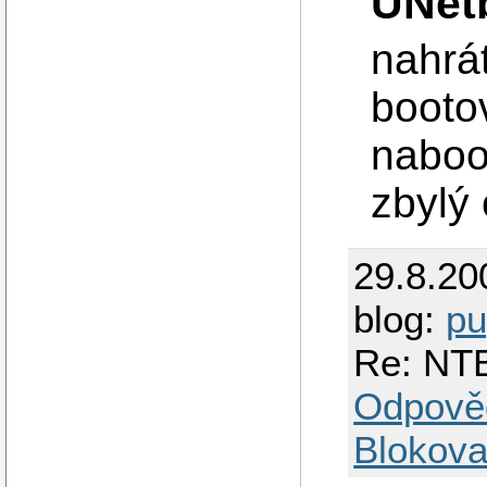
UNet
nahrát
booto
naboot
zbylý 
29.8.20
blog:
pu
Re: NTB
Odpově
Blokova