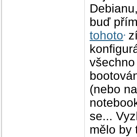
Debianu, 
buď pří
tohoto
zí
konfigur
všechno 
bootován
(nebo na
notebook
se... Vy
mělo by 