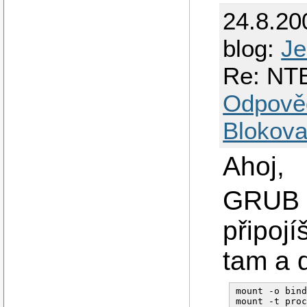
24.8.20
blog:
Je
Re: NTB
Odpově
Blokova
Ahoj,
GRUB n
připojí
tam a d
mount -o bind
mount -t proc