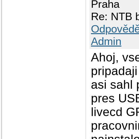
Praha
Re: NTB b
Odpovědě
Admin
Ahoj, vs
pripadaj
asi sahl 
pres USB
livecd 
pracovni