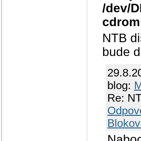
/dev/
cdrom
NTB di
bude d
29.8.2
blog:
M
Re: NT
Odpov
Blokov
Naboot