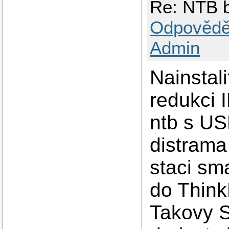
Re: NTB b
Odpovědě
Admin
Nainstal
redukci 
ntb s US
distrama
staci sm
do Think
Takovy Sl