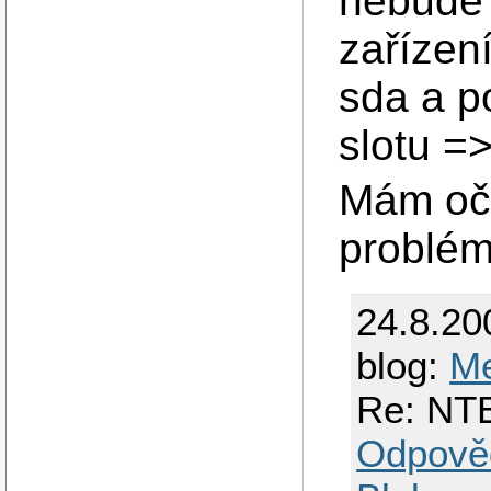
nebude 
zařízen
sda a p
slotu =
Mám oče
problé
24.8.20
blog:
M
Re: NTB
Odpově