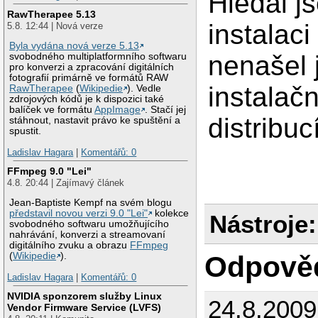
Hledal j
RawTherapee 5.13
instalac
5.8. 12:44 | Nová verze
Byla vydána nová verze 5.13
nenašel 
svobodného multiplatformního softwaru
pro konverzi a zpracování digitálních
fotografií primárně ve formátů RAW
instalač
RawTherapee
(
Wikipedie
). Vedle
zdrojových kódů je k dispozici také
balíček ve formátu
AppImage
. Stačí jej
distribuc
stáhnout, nastavit právo ke spuštění a
spustit.
Ladislav Hagara
|
Komentářů: 0
FFmpeg 9.0 "Lei"
4.8. 20:44 | Zajímavý článek
Jean-Baptiste Kempf na svém blogu
představil novou verzi 9.0 "Lei"
kolekce
Nástroje:
svobodného softwaru umožňujícího
nahrávání, konverzi a streamovaní
digitálního zvuku a obrazu
FFmpeg
Odpově
(
Wikipedie
).
Ladislav Hagara
|
Komentářů: 0
NVIDIA sponzorem služby Linux
24.8.200
Vendor Firmware Service (LVFS)