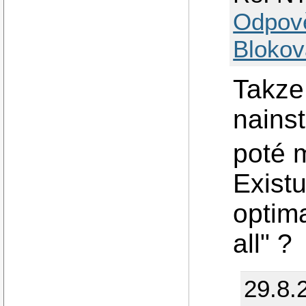
Odpov
Blokov
Takze:
nainst
poté 
Existu
optima
all" ?
29.8.