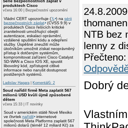
Série bezpečnostních záplat v
produktech Cisco
24.8.2009
včera 16:00 | Bezpečnostní upozornění
Vládní CERT upozorňuje (
𝕏
) na
sérii
thomanen
bezpečnostních záplat
(CVSS 9.9) v
produktech Cisco řešících kritické
NTB bez 
zranitelnosti umožňující obejití
autentizace, eskalaci oprávnění,
vzdálené spuštění kódu a odepření
lenny z d
služby. Úspěšné zneužití může
útočníkům umožnit získat neoprávněný
přístup k dotčeným systémům,
Přečteno:
kompromitovat zařízení Cisco Catalyst
SD-WAN a Cisco IOS XE, spustit
Odpovědě
libovolný kód, zpřístupnit citlivé
informace nebo narušit dostupnost
postižených systémů.
Dobrý de
Ladislav Hagara
|
Komentářů: 2
Soud nařídil firmě Meta zaplatit 567
milionů USD kvůli újmě způsobené
dětem
včera 15:33 | IT novinky
Vlastní
Soud v americkém státě Nové Mexiko
ve čtvrtek
nařídil
internetové
společnosti Meta Platforms zaplatit 567
ThinkPa
milionů dolarů (téměř 12 miliard Kč) za