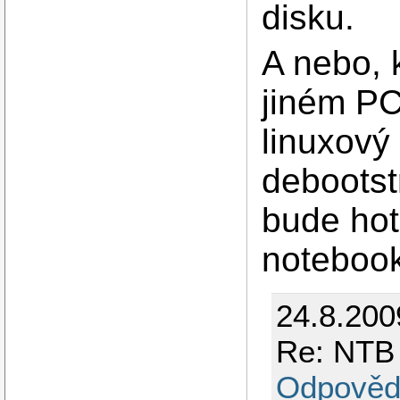
disku.
A nebo, 
jiném PC
linuxový 
debootst
bude hot
noteboo
24.8.200
Re: NTB 
Odpověd