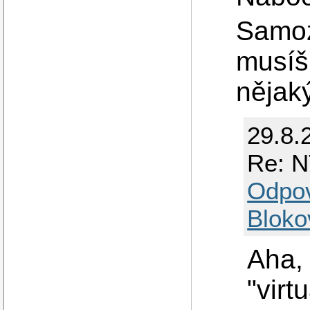
Samoz
musíš 
nějak
29.8.
Re: N
Odpo
Bloko
Aha, 
"virt