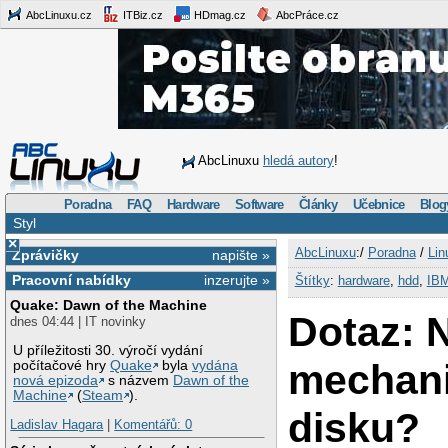
AbcLinuxu.cz
ITBiz.cz
HDmag.cz
AbcPráce.cz
AbcLinuxu
hledá autory
!
Poradna
FAQ
Hardware
Software
Články
Učebnice
Blog
Styl
×
AbcLinuxu
:/
Poradna
/
Lin
Zprávičky
napište »
Pracovní nabídky
inzerujte »
Štítky
:
hardware
,
hdd
,
IB
Quake: Dawn of the Machine
Dotaz: 
dnes 04:44 | IT novinky
U příležitosti 30. výročí vydání
mechani
počítačové hry
Quake
byla
vydána
nová epizoda
s názvem
Dawn of the
Machine
(
Steam
).
disku?
Ladislav Hagara
|
Komentářů: 0