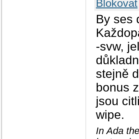
Blokovat
By ses d
Každopá
-svw, je
důkladn
stejně 
bonus z
jsou cit
wipe.
In Ada the