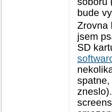
soboru 
bude vy
Zrovna 
jsem ps
SD kart
softwar
nekolik
spatne,
zneslo)
screensh