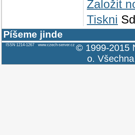
Založit 
Tiskni
Sd
Píšeme jinde
ISSN 1214-1267
www.czech-server.cz
© 1999-2015
o.
Všechna 