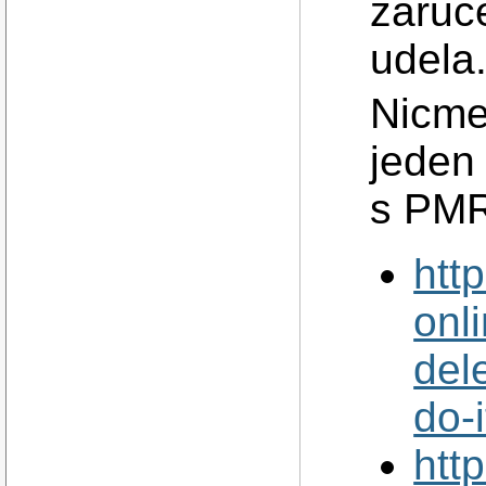
zaruc
udela
Nicme
jeden
s PMR
htt
onl
dele
do-
htt