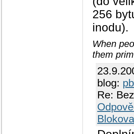
(do veli
256 byt
inodu).
When peop
them prim
23.9.20
blog:
p
Re: Bez
Odpově
Blokova