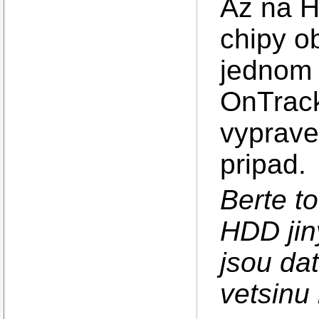
Az na H
chipy ob
jednom
OnTrac
vyprave
pripad.
Berte to
HDD jin
jsou da
vetsinu 