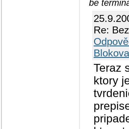
be termin
25.9.20
Re: Bez
Odpově
Blokova
Teraz s
ktory j
tvrden
prepise
pripade