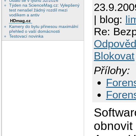
Událo se v týdnu 32/2026
23.9.200
Týden na ScienceMag.cz: Vylepšený
test nenašel žádný rozdíl mezi
vodíkem a antiv
| blog:
li
HDmag.cz
Kamery do bytu přinesou maximální
Re: Bezp
přehled o vaší domácnosti
Testovací novinka
Odpověd
Blokovat
Přílohy:
Foren
Foren
Softwa
obnovit 