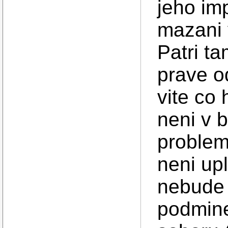
jeho im
mazani 
Patri t
prave o
vite co 
neni v 
problem
neni up
nebude 
podmine