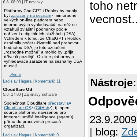
toho netr
6.8. 08:00 | IT novinky
Platformy ChatGPT i Roblox by mohly
vecnost..
být
zařazeny na seznam
mimořádně
velkých on-line platforem nebo
internetových vyhledávačů, na něž se
vztahují zvláštní podmínky podle
nařízení o digitálních službách (DSA).
Vzhledem k tomu, že ChatGPT i Roblox
oznámily počet uživatelů nad prahovou
hodnotou DSA, je toto označení
„rozhodně možné“ a mohlo by „přijít
dříve či později“. On-line platformy a
vyhledávače zařazené na seznamy DSA
musejí
…
více »
Nástroje:
Ladislav Hagara
|
Komentářů: 11
Cloudflare OS
5.8. 17:00 | Zajímavý software
Odpově
Společnost Cloudflare
představila
Cloudflare OS
(
GitHub
), tj. open
source platformu navrženou pro
23.9.200
integraci umělé inteligence (agentů)
přímo do pracovních procesů
organizací.
| blog:
Zd
Ladislav Hagara
|
Komentářů: 0