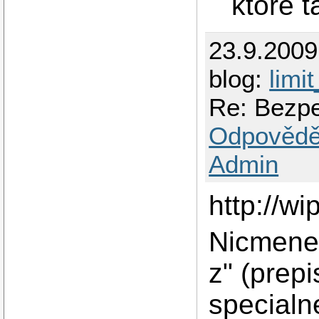
ktore t
23.9.200
blog:
limi
Re: Bezpe
Odpovědě
Admin
http://wi
Nicmene p
z" (prep
special