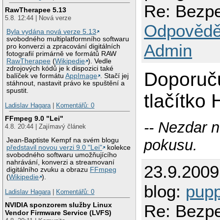
Re: Bezpe
RawTherapee 5.13
5.8. 12:44 | Nová verze
Odpovědě
Byla vydána nová verze 5.13
svobodného multiplatformního softwaru
Admin
pro konverzi a zpracování digitálních
fotografií primárně ve formátů RAW
RawTherapee
(
Wikipedie
). Vedle
zdrojových kódů je k dispozici také
Doporučuj
balíček ve formátu
AppImage
. Stačí jej
stáhnout, nastavit právo ke spuštění a
spustit.
tlačítko 
Ladislav Hagara
|
Komentářů: 0
FFmpeg 9.0 "Lei"
-- Nezdar 
4.8. 20:44 | Zajímavý článek
Jean-Baptiste Kempf na svém blogu
pokusu.
představil novou verzi 9.0 "Lei"
kolekce
svobodného softwaru umožňujícího
nahrávání, konverzi a streamovaní
23.9.200
digitálního zvuku a obrazu
FFmpeg
(
Wikipedie
).
blog:
pupp
Ladislav Hagara
|
Komentářů: 0
NVIDIA sponzorem služby Linux
Re: Bezpe
Vendor Firmware Service (LVFS)