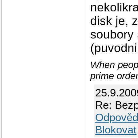
nekolikra
disk je, 
soubory 
(puvodni
When peopl
prime order
25.9.200
Re: Bezp
Odpověd
Blokovat