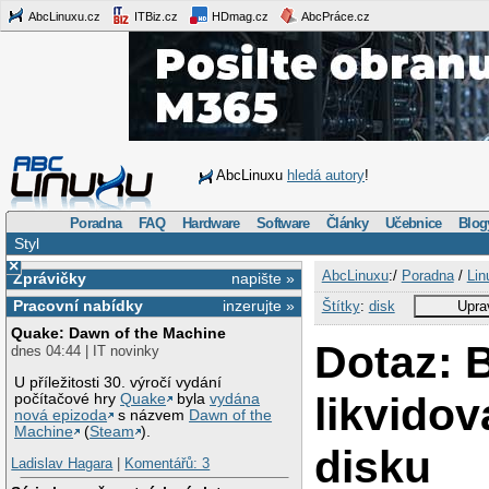
AbcLinuxu.cz
ITBiz.cz
HDmag.cz
AbcPráce.cz
AbcLinuxu
hledá autory
!
Poradna
FAQ
Hardware
Software
Články
Učebnice
Blog
Styl
×
AbcLinuxu
:/
Poradna
/
Lin
Zprávičky
napište »
Pracovní nabídky
inzerujte »
Štítky
:
disk
Uprav
Quake: Dawn of the Machine
Dotaz: 
dnes 04:44 | IT novinky
U příležitosti 30. výročí vydání
likvidov
počítačové hry
Quake
byla
vydána
nová epizoda
s názvem
Dawn of the
Machine
(
Steam
).
disku
Ladislav Hagara
|
Komentářů: 3