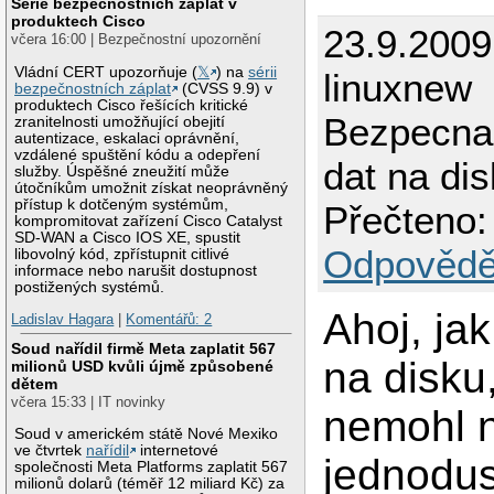
Série bezpečnostních záplat v
produktech Cisco
23.9.2009
včera 16:00 | Bezpečnostní upozornění
Vládní CERT upozorňuje (
𝕏
) na
sérii
linuxnew
bezpečnostních záplat
(CVSS 9.9) v
produktech Cisco řešících kritické
Bezpecna 
zranitelnosti umožňující obejití
autentizace, eskalaci oprávnění,
vzdálené spuštění kódu a odepření
dat na di
služby. Úspěšné zneužití může
útočníkům umožnit získat neoprávněný
přístup k dotčeným systémům,
Přečteno:
kompromitovat zařízení Cisco Catalyst
SD-WAN a Cisco IOS XE, spustit
Odpovědě
libovolný kód, zpřístupnit citlivé
informace nebo narušit dostupnost
postižených systémů.
Ahoj, jak
Ladislav Hagara
|
Komentářů: 2
Soud nařídil firmě Meta zaplatit 567
na disku
milionů USD kvůli újmě způsobené
dětem
včera 15:33 | IT novinky
nemohl 
Soud v americkém státě Nové Mexiko
ve čtvrtek
nařídil
internetové
jednodu
společnosti Meta Platforms zaplatit 567
milionů dolarů (téměř 12 miliard Kč) za