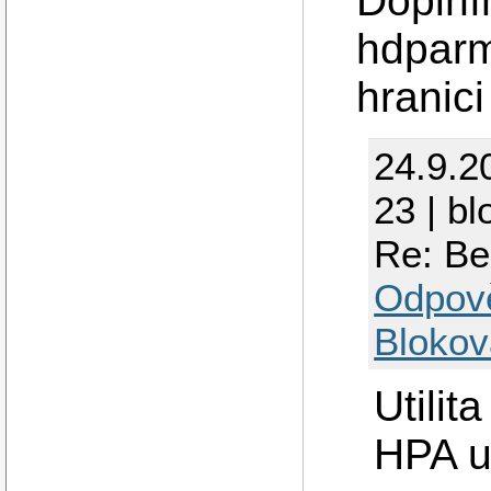
Doplní
hdparm
hranic
24.9.2
23 | bl
Re: Be
Odpov
Blokov
Utili
HPA u