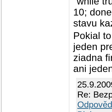
"while tr
10; done
stavu ka
Pokial t
jeden pr
ziadna f
ani jede
25.9.200
Re: Bezp
Odpověd