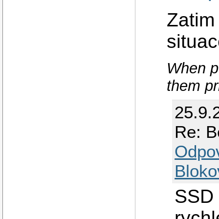
Zatim 
situa
When pe
them pr
25.9.
Re: B
Odpo
Bloko
SSD 
rych