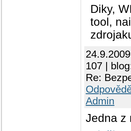
Diky, W
tool, na
zdrojak
24.9.200
107 | blo
Re: Bezpe
Odpovědě
Admin
Jedna z 