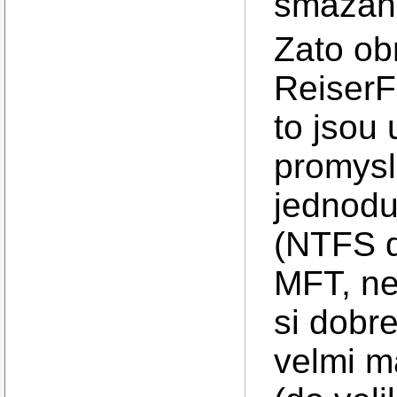
smazan
Zato ob
ReiserFS
to jsou
promys
jednodu
(NTFS d
MFT, ne
si dobr
velmi m