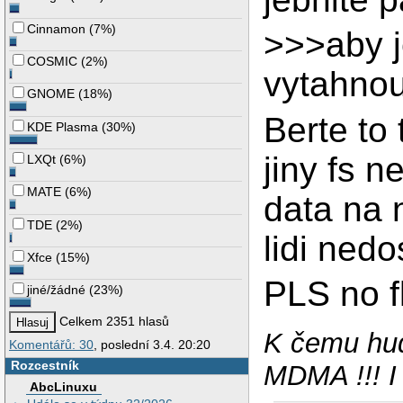
Cinnamon
(
7%
)
>>>aby 
COSMIC
(
2%
)
vytahno
GNOME
(
18%
)
Berte to
KDE Plasma
(
30%
)
jiny fs 
LXQt
(
6%
)
MATE
(
6%
)
data na 
TDE
(
2%
)
lidi ned
Xfce
(
15%
)
PLS no fl
jiné/žádné
(
23%
)
Celkem 2351 hlasů
K čemu hud
Komentářů: 30
, poslední 3.4. 20:20
Rozcestník
MDMA !!! I
AbcLinuxu