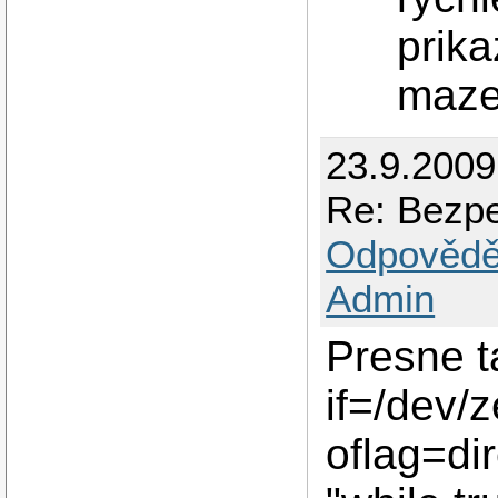
prika
maze
23.9.2009
Re: Bezpe
Odpovědě
Admin
Presne t
if=/dev/
oflag=di