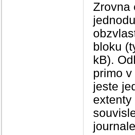
Zrovna 
jednodu
obzvlas
bloku (t
kB). Od
primo v
jeste j
extenty
souvisle
journal