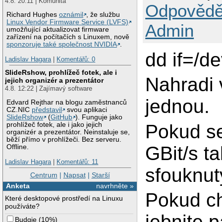
4.8. 20:11 | Komunita
Odpovědě
Richard Hughes
oznámil
, že službu
Linux Vendor Firmware Service (LVFS)
Admin
umožňující aktualizovat firmware
zařízení na počítačích s Linuxem, nově
sponzoruje také společnost NVIDIA
.
dd if=/d
Ladislav Hagara
|
Komentářů: 0
SlideRshow, prohlížeč fotek, ale i
Nahradi 
jejich organizér a prezentátor
4.8. 12:22 | Zajímavý software
jednou.
Edvard Rejthar na blogu zaměstnanců
CZ.NIC
představil
svou aplikaci
SlideRshow
(
GitHub
). Funguje jako
Pokud se
prohlížeč fotek, ale i jako jejich
organizér a prezentátor. Neinstaluje se,
běží přímo v prohlížeči. Bez serveru.
GBit/s t
Offline.
Ladislav Hagara
|
Komentářů: 11
sfouknut
Centrum
|
Napsat
|
Starší
Anketa
navrhněte »
Pokud ch
Které desktopové prostředí na Linuxu
používáte?
jebnite p
Budgie
(
10%
)