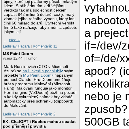
újmy, které její platformy působí mladým
vytahnou
lidem. S přihlédnutím k dřívějšímu
verdiktu tak má společnost celkem
zaplatit 942 milionů dolarů, což je malý
nabootov
zlomek jejího ročního výnosu, který loni
činil 60 miliard dolarů. Čtvrteční verdikt
firmě také nařizuje, aby změnila způsob,
a prejec
jakým její
…
více »
if=/dev/z
Ladislav Hagara
|
Komentářů: 11
MS Paint Doom
of=/de/
včera 12:44 | Humor
Mark Russinovich (CTO v Microsoft
apod? (i
Azure) se
na LinkedIn pochlubil
svým
projektem
MS Paint Doom
napsaným
nekolikr
pomocí Claude. Hru Doom umožňuje
hrát v programu Malování (Microsoft
Paint). Malování funguje jako monitor.
nebo je 
Herní engine (ViZDoom) běží na pozadí
a každý vykreslený snímek hry vkládá
automaticky přes schránku (clipboard)
zpusob?
do Malování.
Ladislav Hagara
|
Komentářů: 2
500GB t
EK: ChatGPT i Roblox mohou spadat
pod přísnější pravidla