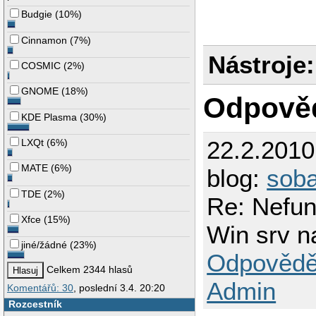
Budgie
(
10%
)
Cinnamon
(
7%
)
Nástroje:
COSMIC
(
2%
)
GNOME
(
18%
)
Odpově
KDE Plasma
(
30%
)
22.2.201
LXQt
(
6%
)
MATE
(
6%
)
blog:
sob
TDE
(
2%
)
Re: Nefun
Xfce
(
15%
)
Win srv na
jiné/žádné
(
23%
)
Odpovědě
Celkem 2344 hlasů
Admin
Komentářů: 30
, poslední 3.4. 20:20
Rozcestník