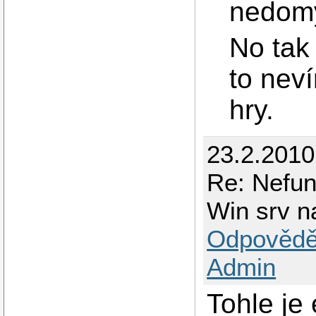
nedomy
No tak 
to nev
hry.
23.2.2010
Re: Nefun
Win srv na
Odpovědě
Admin
Tohle je