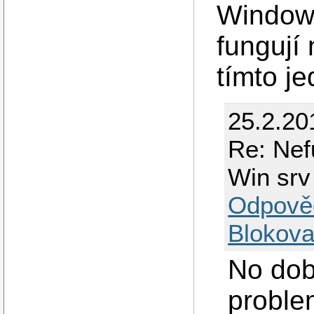
Windows
fungují
tímto j
25.2.20
Re: Nef
Win srv 
Odpově
Blokova
No dob
proble