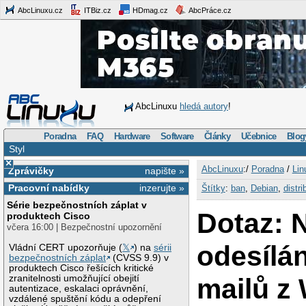
AbcLinuxu.cz
ITBiz.cz
HDmag.cz
AbcPráce.cz
AbcLinuxu
hledá autory
!
Poradna
FAQ
Hardware
Software
Články
Učebnice
Blog
Styl
×
AbcLinuxu
:/
Poradna
/
Lin
Zprávičky
napište »
Pracovní nabídky
inzerujte »
Štítky
:
ban
,
Debian
,
distr
Série bezpečnostních záplat v
Dotaz: 
produktech Cisco
včera 16:00 | Bezpečnostní upozornění
odesílán
Vládní CERT upozorňuje (
𝕏
) na
sérii
bezpečnostních záplat
(CVSS 9.9) v
produktech Cisco řešících kritické
mailů z 
zranitelnosti umožňující obejití
autentizace, eskalaci oprávnění,
vzdálené spuštění kódu a odepření