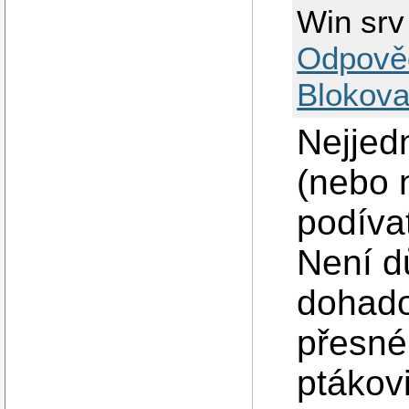
Win srv 
Odpově
Blokova
Nejjed
(nebo 
podíva
Není d
dohado
přesné
ptákov