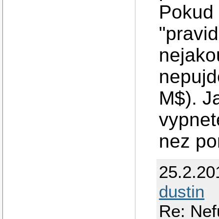
Pokud 
"pravid
nejako
nepujd
M$). J
vypnete
nez p
25.2.20
dustin
Re: Nef