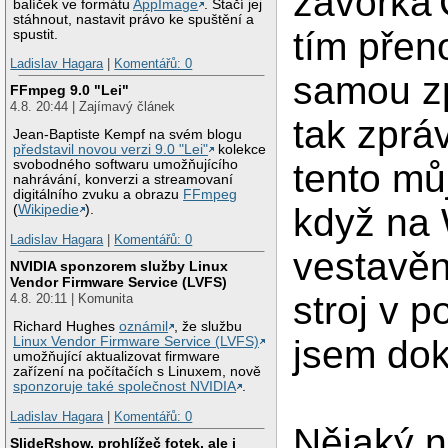
závorka'
balíček ve formátu
AppImage
. Stačí jej
stáhnout, nastavit právo ke spuštění a
tím přen
spustit.
Ladislav Hagara
|
Komentářů: 0
samou zp
FFmpeg 9.0 "Lei"
4.8. 20:44 | Zajímavý článek
tak zprá
Jean-Baptiste Kempf na svém blogu
představil novou verzi 9.0 "Lei"
kolekce
tento mů
svobodného softwaru umožňujícího
nahrávání, konverzi a streamovaní
digitálního zvuku a obrazu
FFmpeg
když na 
(
Wikipedie
).
Ladislav Hagara
|
Komentářů: 0
vestavěn
NVIDIA sponzorem služby Linux
Vendor Firmware Service (LVFS)
stroj v p
4.8. 20:11 | Komunita
Richard Hughes
oznámil
, že službu
jsem dok
Linux Vendor Firmware Service (LVFS)
umožňující aktualizovat firmware
zařízení na počítačích s Linuxem, nově
sponzoruje také společnost NVIDIA
.
Ladislav Hagara
|
Komentářů: 0
Nějaký n
SlideRshow, prohlížeč fotek, ale i