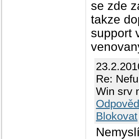
se zde z
takze do
support 
venovan
23.2.201
Re: Nefu
Win srv n
Odpověd
Blokovat
Nemyslí