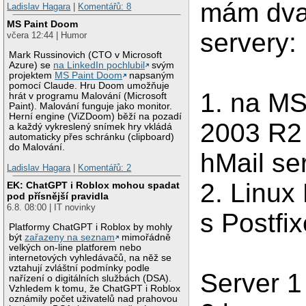
mám dva
Ladislav Hagara
|
Komentářů: 8
MS Paint Doom
servery:
včera 12:44 | Humor
Mark Russinovich (CTO v Microsoft
Azure) se
na LinkedIn pochlubil
svým
projektem
MS Paint Doom
napsaným
pomocí Claude. Hru Doom umožňuje
1. na M
hrát v programu Malování (Microsoft
Paint). Malování funguje jako monitor.
Herní engine (ViZDoom) běží na pozadí
2003 R2 
a každý vykreslený snímek hry vkládá
automaticky přes schránku (clipboard)
do Malování.
hMail se
Ladislav Hagara
|
Komentářů: 2
2. Linux
EK: ChatGPT i Roblox mohou spadat
pod přísnější pravidla
6.8. 08:00 | IT novinky
s Postfi
Platformy ChatGPT i Roblox by mohly
být
zařazeny na seznam
mimořádně
velkých on-line platforem nebo
internetových vyhledávačů, na něž se
vztahují zvláštní podmínky podle
Server 1
nařízení o digitálních službách (DSA).
Vzhledem k tomu, že ChatGPT i Roblox
oznámily počet uživatelů nad prahovou