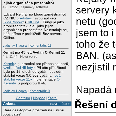
jejich organizér a prezentátor
servery 
4.8. 12:22 | Zajímavý software
Edvard Rejthar na blogu zaměstnanců
netu (go
CZ.NIC
představil
svou aplikaci
SlideRshow
(
GitHub
). Funguje jako
prohlížeč fotek, ale i jako jejich
jsem to 
organizér a prezentátor. Neinstaluje se,
běží přímo v prohlížeči. Bez serveru.
Offline.
toho že 
Ladislav Hagara
|
Komentářů: 11
BAN. (as
Kermit má 45 let. Vydán C-Kermit 11
4.8. 11:44 | Nová verze
nezjistil 
Kermit
, tj. protokol pro přenos souborů,
vznikl před 45 lety
. Při této příležitosti
byla po 15 letech od vydání poslední
stabilní verze 9.0.302 vydána
nová
stabilní verze 11
implementace
C-
Kermit
. S podporou IPv6.
Napadá 
Ladislav Hagara
|
Komentářů: 0
Centrum
|
Napsat
|
Starší
Řešení 
Anketa
navrhněte »
Které desktopové prostředí na Linuxu
používáte?