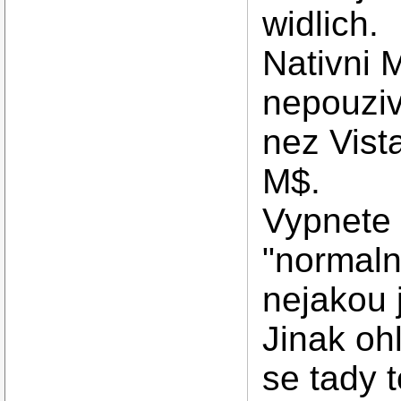
widlich.
Nativni 
nepouziva
nez Vista
M$.
Vypnete 
"normaln
nejakou 
Jinak oh
se tady 