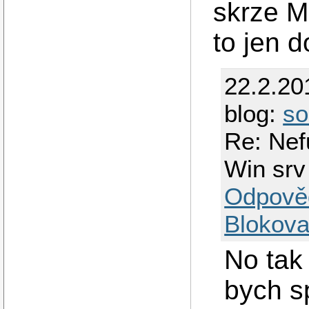
skrze MS
to jen 
22.2.20
blog:
so
Re: Nef
Win srv 
Odpově
Blokova
No tak 
bych s