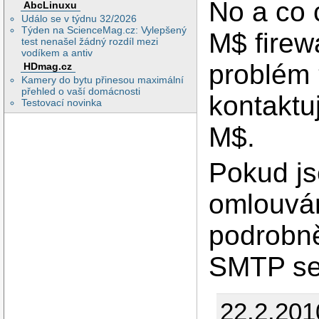
No a co 
AbcLinuxu
Událo se v týdnu 32/2026
Týden na ScienceMag.cz: Vylepšený
M$ firew
test nenašel žádný rozdíl mezi
vodíkem a antiv
problém 
HDmag.cz
Kamery do bytu přinesou maximální
přehled o vaší domácnosti
kontaktu
Testovací novinka
M$.
Pokud js
omlouvá
podrobně
SMTP se
22.2.201