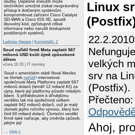
služby. Úspěšné zneužití může
Linux s
útočníkům umožnit získat neoprávněný
přístup k dotčeným systémům,
kompromitovat zařízení Cisco Catalyst
(Postfix)
SD-WAN a Cisco IOS XE, spustit
libovolný kód, zpřístupnit citlivé
informace nebo narušit dostupnost
postižených systémů.
22.2.2010
Ladislav Hagara
|
Komentářů: 2
Nefunguje
Soud nařídil firmě Meta zaplatit 567
milionů USD kvůli újmě způsobené
dětem
velkých m
včera 15:33 | IT novinky
srv na Lin
Soud v americkém státě Nové Mexiko
ve čtvrtek
nařídil
internetové
společnosti Meta Platforms zaplatit 567
(Postfix).
milionů dolarů (téměř 12 miliard Kč) za
újmy, které její platformy působí mladým
lidem. S přihlédnutím k dřívějšímu
Přečteno:
verdiktu tak má společnost celkem
zaplatit 942 milionů dolarů, což je malý
Odpovědě
zlomek jejího ročního výnosu, který loni
činil 60 miliard dolarů. Čtvrteční verdikt
firmě také nařizuje, aby změnila způsob,
jakým její
Ahoj, pr
…
více »