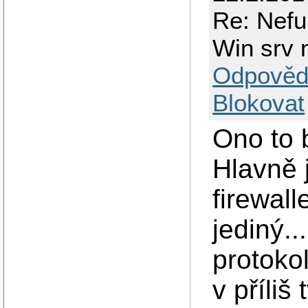
Re: Nefu
Win srv n
Odpověd
Blokovat
Ono to 
Hlavně 
firewal
jediný.
protoko
v příliš