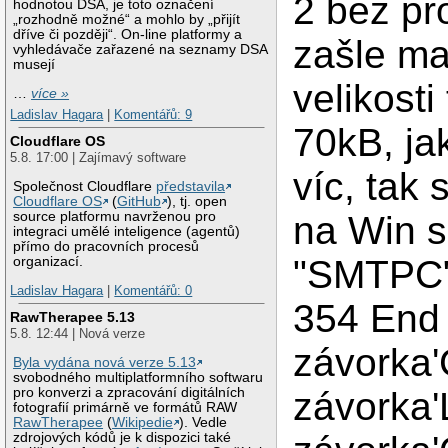
2 bez p
hodnotou DSA, je toto označení
„rozhodně možné“ a mohlo by „přijít
dříve či později“. On-line platformy a
zašle ma
vyhledávače zařazené na seznamy DSA
musejí
velikosti
…
více »
Ladislav Hagara
|
Komentářů: 9
70kB, jak
Cloudflare OS
5.8. 17:00 | Zajímavý software
víc, tak
Společnost Cloudflare
představila
Cloudflare OS
(
GitHub
), tj. open
source platformu navrženou pro
na Win s
integraci umělé inteligence (agentů)
přímo do pracovních procesů
"SMTPC"
organizací.
Ladislav Hagara
|
Komentářů: 0
354 End 
RawTherapee 5.13
5.8. 12:44 | Nová verze
závorka'
Byla vydána nová verze 5.13
svobodného multiplatformního softwaru
pro konverzi a zpracování digitálních
závorka'
fotografií primárně ve formátů RAW
RawTherapee
(
Wikipedie
). Vedle
zdrojových kódů je k dispozici také