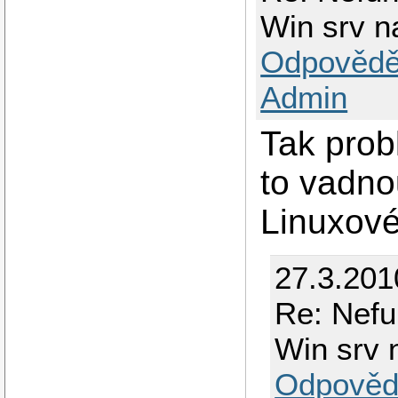
Win srv na
Odpovědě
Admin
Tak prob
to vadno
Linuxovém
27.3.201
Re: Nefu
Win srv n
Odpověd