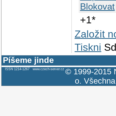
Blokovat
+1*
Založit 
Tiskni
Sd
Píšeme jinde
ISSN 1214-1267
www.czech-server.cz
© 1999-2015
o.
Všechna 