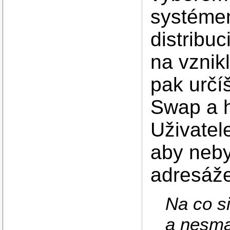
systémem
distribuc
na vznik
pak určíš
Swap a h
Uživatel
aby neby
adresáže
Na co si
a nesma