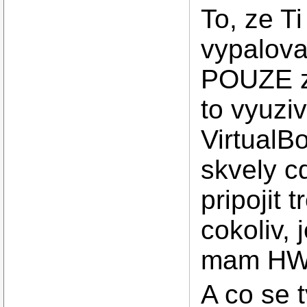
To, ze T
vypalovat
POUZE za
to vyuzi
VirtualB
skvely c
pripojit
cokoliv,
mam HW f
A co se 