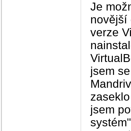
Je možn
novější
verze Vi
nainsta
Virtual
jsem se
Mandriv
zaseklo
jsem pot
systém"