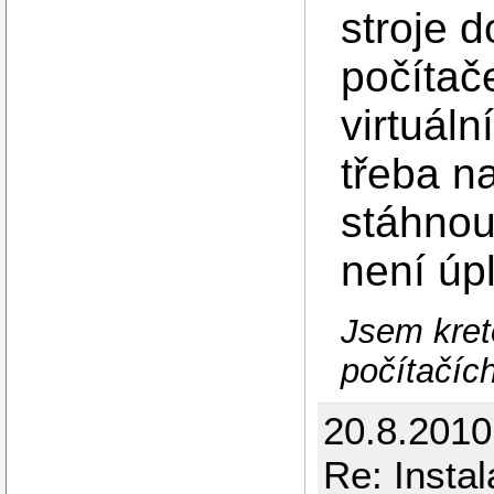
stroje 
počítače
virtuáln
třeba na
stáhnou
není úp
Jsem kreté
počítačíc
20.8.201
Re: Insta