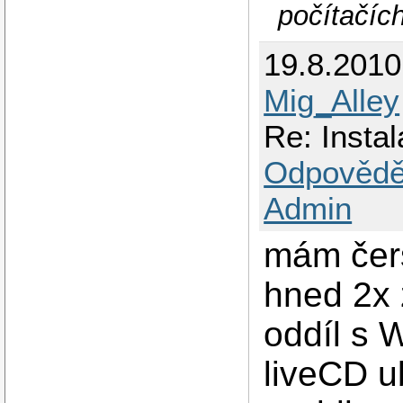
počítačíc
19.8.201
Mig_Alley
Re: Insta
Odpovědě
Admin
mám čers
hned 2x 
oddíl s 
liveCD u