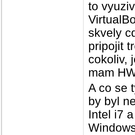
to vyuzi
VirtualB
skvely c
pripojit
cokoliv,
mam HW f
A co se 
by byl n
Intel i7 
Windows 