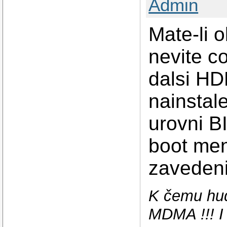
Admin
Mate-li 
nevite c
dalsi HD
nainstal
urovni B
boot men
zavedeni
K čemu hud
MDMA !!! I