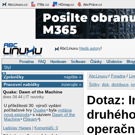
AbcLinuxu.cz
ITBiz.cz
HDmag.cz
AbcPráce.cz
AbcLinuxu
hledá autory
!
Poradna
FAQ
Hardware
Software
Články
Učebnice
Blog
Styl
×
AbcLinuxu
:/
Poradna
/
Lin
Zprávičky
napište »
Pracovní nabídky
inzerujte »
Štítky
:
disk
,
distribuce
,
in
Quake: Dawn of the Machine
Dotaz: I
dnes 04:44 | IT novinky
U příležitosti 30. výročí vydání
druhéh
počítačové hry
Quake
byla
vydána
nová epizoda
s názvem
Dawn of the
Machine
(
Steam
).
operačn
Ladislav Hagara
|
Komentářů: 0