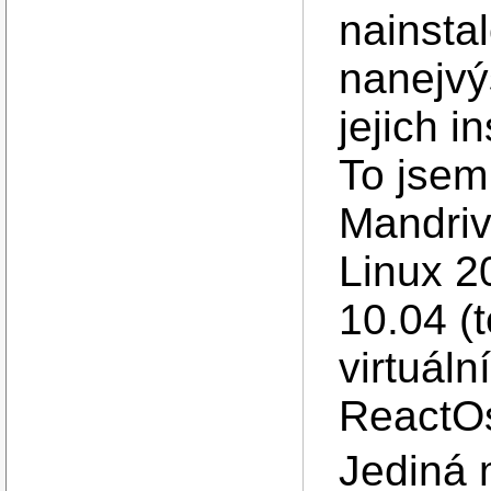
nainstal
nanejvý
jejich i
To jsem
Mandriv
Linux 2
10.04 (
virtuáln
ReactO
Jediná 