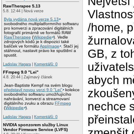
Největší 
RawTherapee 5.13
Vlastnost
5.8. 12:44 | Nová verze
Byla vydána nová verze 5.13
/home, p
svobodného multiplatformního softwaru
pro konverzi a zpracování digitálních
fotografií primárně ve formátů RAW
žurnalov
RawTherapee
(
Wikipedie
). Vedle
zdrojových kódů je k dispozici také
balíček ve formátu
AppImage
. Stačí jej
GB, z to
stáhnout, nastavit právo ke spuštění a
spustit.
uživatel
Ladislav Hagara
|
Komentářů: 0
FFmpeg 9.0 "Lei"
abych mě
4.8. 20:44 | Zajímavý článek
Jean-Baptiste Kempf na svém blogu
zkoušený
představil novou verzi 9.0 "Lei"
kolekce
svobodného softwaru umožňujícího
nahrávání, konverzi a streamovaní
nechce s
digitálního zvuku a obrazu
FFmpeg
(
Wikipedie
).
přeinsta
Ladislav Hagara
|
Komentářů: 0
NVIDIA sponzorem služby Linux
zmenšit 
Vendor Firmware Service (LVFS)