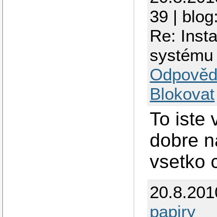
39 | blog
Re: Inst
systému
Odpověd
Blokovat
To iste 
dobre na
vsetko 
20.8.201
papiry