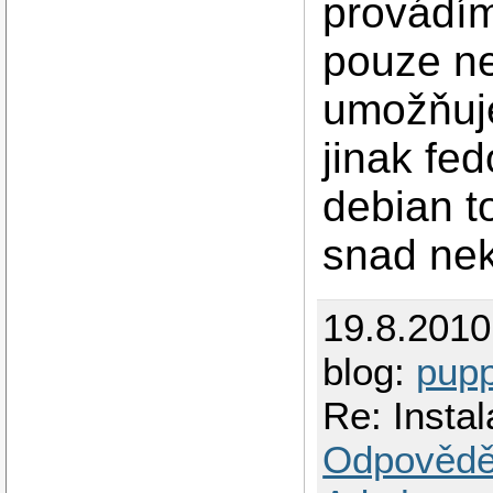
provádím
pouze ne
umožňuje
jinak fe
debian to
snad ne
19.8.201
blog:
pupp
Re: Insta
Odpovědě