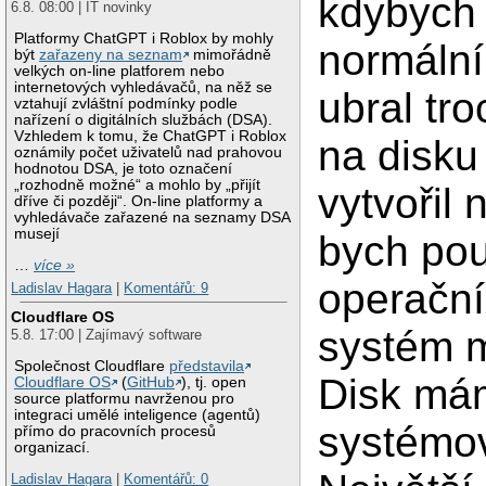
kdybych
6.8. 08:00 | IT novinky
Platformy ChatGPT i Roblox by mohly
normální
být
zařazeny na seznam
mimořádně
velkých on-line platforem nebo
internetových vyhledávačů, na něž se
ubral tr
vztahují zvláštní podmínky podle
nařízení o digitálních službách (DSA).
Vzhledem k tomu, že ChatGPT i Roblox
na disku
oznámily počet uživatelů nad prahovou
hodnotou DSA, je toto označení
„rozhodně možné“ a mohlo by „přijít
vytvořil 
dříve či později“. On-line platformy a
vyhledávače zařazené na seznamy DSA
musejí
bych pou
…
více »
operační
Ladislav Hagara
|
Komentářů: 9
Cloudflare OS
systém 
5.8. 17:00 | Zajímavý software
Společnost Cloudflare
představila
Disk mám
Cloudflare OS
(
GitHub
), tj. open
source platformu navrženou pro
integraci umělé inteligence (agentů)
systémov
přímo do pracovních procesů
organizací.
Ladislav Hagara
|
Komentářů: 0