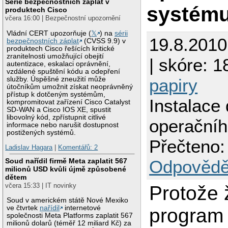
Série bezpečnostních záplat v
systém
produktech Cisco
včera 16:00 | Bezpečnostní upozornění
Vládní CERT upozorňuje (
𝕏
) na
sérii
19.8.201
bezpečnostních záplat
(CVSS 9.9) v
produktech Cisco řešících kritické
zranitelnosti umožňující obejití
| skóre: 18
autentizace, eskalaci oprávnění,
vzdálené spuštění kódu a odepření
služby. Úspěšné zneužití může
papiry
útočníkům umožnit získat neoprávněný
přístup k dotčeným systémům,
Instalace
kompromitovat zařízení Cisco Catalyst
SD-WAN a Cisco IOS XE, spustit
libovolný kód, zpřístupnit citlivé
operační
informace nebo narušit dostupnost
postižených systémů.
Přečteno:
Ladislav Hagara
|
Komentářů: 2
Soud nařídil firmě Meta zaplatit 567
Odpovědě
milionů USD kvůli újmě způsobené
dětem
včera 15:33 | IT novinky
Protože
Soud v americkém státě Nové Mexiko
ve čtvrtek
nařídil
internetové
program
společnosti Meta Platforms zaplatit 567
milionů dolarů (téměř 12 miliard Kč) za