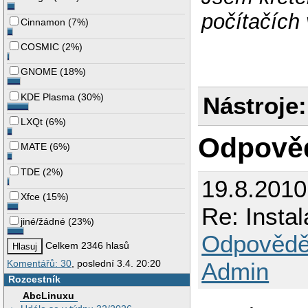
počítačích
Cinnamon
(
7%
)
COSMIC
(
2%
)
GNOME
(
18%
)
KDE Plasma
(
30%
)
Nástroje:
LXQt
(
6%
)
Odpově
MATE
(
6%
)
TDE
(
2%
)
19.8.201
Xfce
(
15%
)
Re: Insta
jiné/žádné
(
23%
)
Odpovědě
Celkem 2346 hlasů
Komentářů: 30
, poslední 3.4. 20:20
Admin
Rozcestník
AbcLinuxu