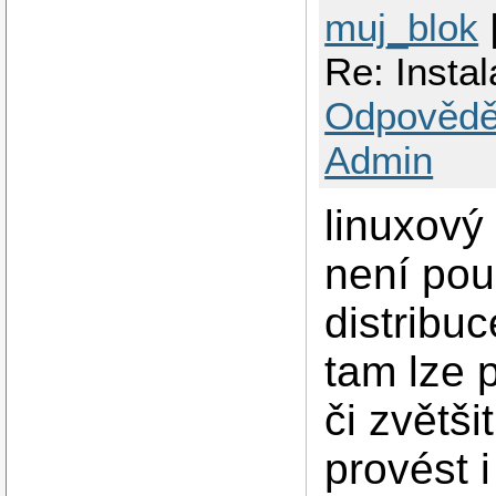
muj_blok
Re: Insta
Odpovědě
Admin
linuxový
není pou
distribu
tam lze 
či zvětši
provést 