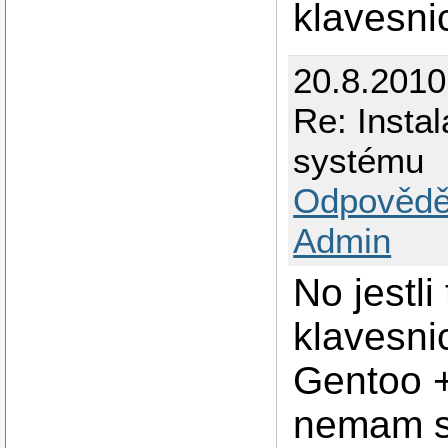
klavesnic
20.8.201
Re: Insta
systému
Odpovědě
Admin
No jestli
klavesni
Gentoo +
nemam s