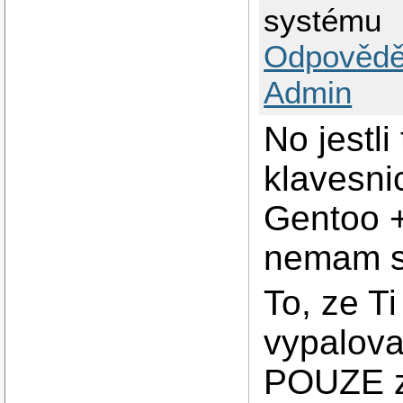
systému
Odpovědě
Admin
No jestli
klavesni
Gentoo +
nemam s
To, ze T
vypalovat
POUZE za