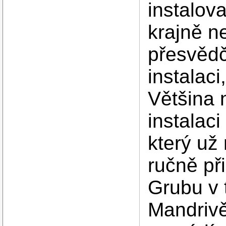
instalova
krajně n
přesvědč
instalac
Většina 
instalaci
který už
ručně př
Grubu v 
Mandrivě