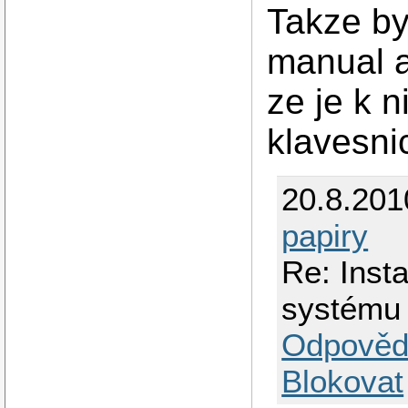
Takze by
manual a
ze je k 
klavesnic
20.8.201
papiry
Re: Inst
systému
Odpověd
Blokovat