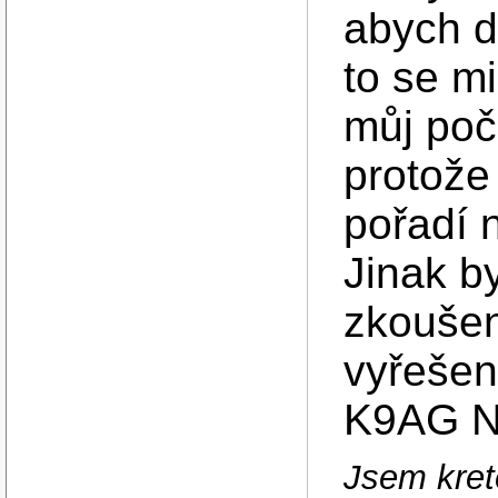
abych do
to se m
můj poč
protože
pořadí 
Jinak by
zkoušení
vyřešen
K9AG N
Jsem kreté