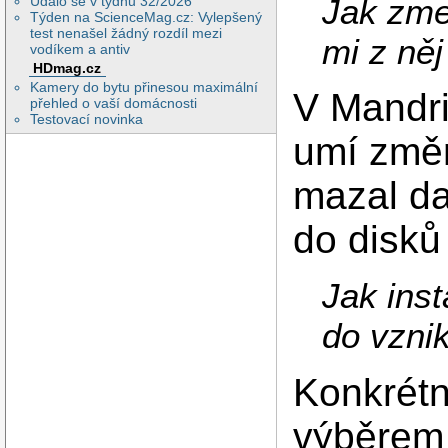
Jak zmen
Událo se v týdnu 32/2026
Týden na ScienceMag.cz: Vylepšený
test nenašel žádný rozdíl mezi
mi z ně
vodíkem a antiv
HDmag.cz
Kamery do bytu přinesou maximální
V Mandri
přehled o vaší domácnosti
Testovací novinka
umí změn
mazal da
do disků 
Jak ins
do vznik
Konkrétn
výběrem