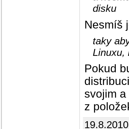
disku
Nesmíš j
taky ab
Linuxu,
Pokud bu
distribuc
svojim a
z polože
19.8.201