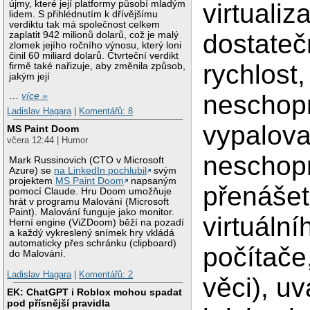
újmy, které její platformy působí mladým
virtualiz
lidem. S přihlédnutím k dřívějšímu
verdiktu tak má společnost celkem
dostateč
zaplatit 942 milionů dolarů, což je malý
zlomek jejího ročního výnosu, který loni
činil 60 miliard dolarů. Čtvrteční verdikt
rychlost,
firmě také nařizuje, aby změnila způsob,
jakým její
neschop
…
více »
Ladislav Hagara
|
Komentářů: 8
vypalova
MS Paint Doom
včera 12:44 | Humor
neschop
Mark Russinovich (CTO v Microsoft
Azure) se
na LinkedIn pochlubil
svým
projektem
MS Paint Doom
napsaným
přenášet
pomocí Claude. Hru Doom umožňuje
hrát v programu Malování (Microsoft
Paint). Malování funguje jako monitor.
virtuální
Herní engine (ViZDoom) běží na pozadí
a každý vykreslený snímek hry vkládá
automaticky přes schránku (clipboard)
počítače,
do Malování.
Ladislav Hagara
|
Komentářů: 2
věci), uv
EK: ChatGPT i Roblox mohou spadat
pod přísnější pravidla