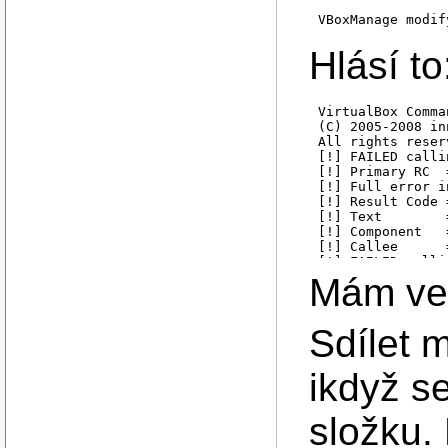
VBoxManage modif
Hlásí to
VirtualBox Comma
(C) 2005-2008 in
All rights reserv
[!] FAILED calli
[!] Primary RC  
[!] Full error i
[!] Result Code 
[!] Text        
[!] Component   
[!] Callee      
[!] FAILED calli
[!] Primary RC  
Mám ver
[!] Full error i
[!] Result Code 
[!] Text        
Sdílet m
[!] Component   
[!] Callee      
[david@localhost
ikdyž s
složku.