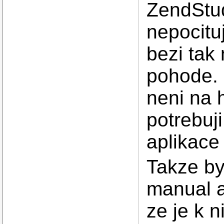
ZendStud
nepocitu
bezi tak
pohode. 
neni na 
potrebuj
aplikace 
Takze by
manual a
ze je k 