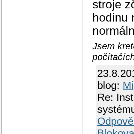
stroje z
hodinu n
normáln
Jsem kreté
počítačíc
23.8.20
blog:
Mi
Re: Ins
systém
Odpově
Blokova