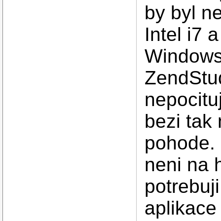
by byl n
Intel i7 
Windows 
ZendStud
nepocitu
bezi tak
pohode. 
neni na 
potrebuj
aplikace 