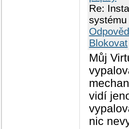
Re: Inst
systému
Odpověd
Blokovat
Můj Virt
vypalov
mechanik
vidí je
vypalova
nic nevy