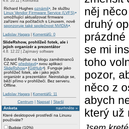
4.8. 20:11 | Komunita
něj něco
Richard Hughes
oznámil
, že službu
Linux Vendor Firmware Service (LVFS)
umožňující aktualizovat firmware
druhý op
zařízení na počítačích s Linuxem, nově
sponzoruje také společnost NVIDIA
.
prázdné č
Ladislav Hagara
|
Komentářů: 0
SlideRshow, prohlížeč fotek, ale i
se mi in
jejich organizér a prezentátor
4.8. 12:22 | Zajímavý software
toho vol
Edvard Rejthar na blogu zaměstnanců
CZ.NIC
představil
svou aplikaci
SlideRshow
(
GitHub
). Funguje jako
pozor, a
prohlížeč fotek, ale i jako jejich
organizér a prezentátor. Neinstaluje se,
běží přímo v prohlížeči. Bez serveru.
něco z o
Offline.
Ladislav Hagara
|
Komentářů: 11
abych ne
Centrum
|
Napsat
|
Starší
Anketa
navrhněte »
který u
Které desktopové prostředí na Linuxu
používáte?
Jsem kretén
Budgie
(
10%
)