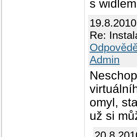
s widlem
19.8.2010
Re: Insta
Odpovědě
Admin
Neschopn
virtuální
omyl, st
už si mů
20.8.201