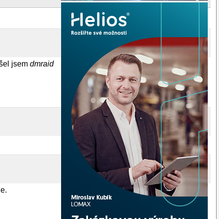
ušel jsem
dmraid
e.