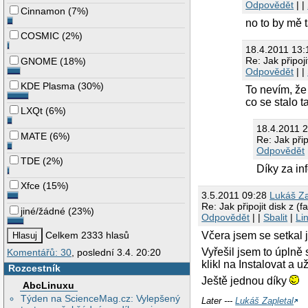
Odpovědět
| |
Cinnamon
(
7%
)
no to by mě t
COSMIC
(
2%
)
18.4.2011 13:
Re: Jak připoj
GNOME
(
18%
)
Odpovědět
| |
KDE Plasma
(
30%
)
To nevím, že
co se stalo t
LXQt
(
6%
)
18.4.2011 
MATE
(
6%
)
Re: Jak přip
Odpovědět
TDE
(
2%
)
Díky za in
Xfce
(
15%
)
3.5.2011 09:28
Lukáš Za
Re: Jak připojit disk z (
jiné/žádné
(
23%
)
Odpovědět
| |
Sbalit
|
Li
Včera jsem se setkal 
Celkem 2333 hlasů
Vyřešil jsem to úplně
Komentářů: 30
, poslední 3.4. 20:20
klikl na Instalovat a už 
Rozcestník
Ještě jednou díky
AbcLinuxu
Týden na ScienceMag.cz: Vylepšený
Later ---
Lukáš Zapletal