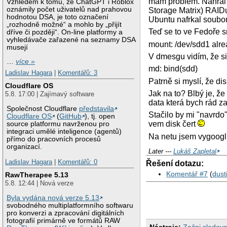
mám problém. Nahrál j
Vzhledem k tomu, že ChatGPT i Roblox
oznámily počet uživatelů nad prahovou
Storage Matrix) RAIDu
hodnotou DSA, je toto označení
Ubuntu nafrkal soubor
„rozhodně možné“ a mohlo by „přijít
Teď se to ve Fedoře s
dříve či později“. On-line platformy a
vyhledávače zařazené na seznamy DSA
mount: /dev/sdd1 alre
musejí
V dmesgu vidím, že si
…
více »
md: bind(sdd)
Ladislav Hagara
|
Komentářů: 3
Patrně si myslí, že d
Cloudflare OS
Jak na to? Blbý je, že
5.8. 17:00 | Zajímavý software
data která bych rád za
Společnost Cloudflare
představila
Stačilo by mi "navrdo"
Cloudflare OS
(
GitHub
), tj. open
vem disk čert
source platformu navrženou pro
integraci umělé inteligence (agentů)
Na netu jsem vygooglil
přímo do pracovních procesů
organizací.
Later ---
Lukáš Zapletal
Ladislav Hagara
|
Komentářů: 0
Řešení dotazu:
Komentář #7
(
dust
RawTherapee 5.13
5.8. 12:44 | Nová verze
Byla vydána nová verze 5.13
svobodného multiplatformního softwaru
pro konverzi a zpracování digitálních
fotografií primárně ve formátů RAW
Nástroje:
Začni sledova