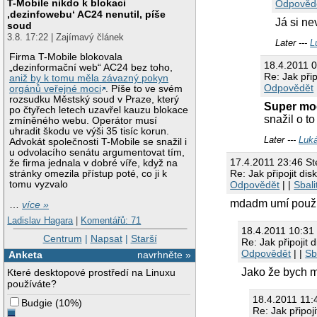
T-Mobile nikdo k blokaci
Odpověd
‚dezinfowebu‘ AC24 nenutil, píše
Já si ne
soud
3.8. 17:22 | Zajímavý článek
Later ---
L
Firma T-Mobile blokovala
18.4.2011 
„dezinformační web“ AC24 bez toho,
Re: Jak přip
aniž by k tomu měla závazný pokyn
Odpovědět
orgánů veřejné moci
. Píše to ve svém
rozsudku Městský soud v Praze, který
Super mo
po čtyřech letech uzavřel kauzu blokace
snažil o t
zmíněného webu. Operátor musí
uhradit škodu ve výši 35 tisíc korun.
Later ---
Luká
Advokát společnosti T-Mobile se snažil i
u odvolacího senátu argumentovat tím,
17.4.2011 23:46 St
že firma jednala v dobré víře, když na
Re: Jak připojit di
stránky omezila přístup poté, co ji k
Odpovědět
| |
Sbali
tomu vyzvalo
mdadm umí použív
…
více »
Ladislav Hagara
|
Komentářů: 71
18.4.2011 10:3
Centrum
|
Napsat
|
Starší
Re: Jak připojit 
Odpovědět
| |
Sb
Anketa
navrhněte »
Jako že bych m
Které desktopové prostředí na Linuxu
používáte?
18.4.2011 11
Budgie
(
10%
)
Re: Jak připoj