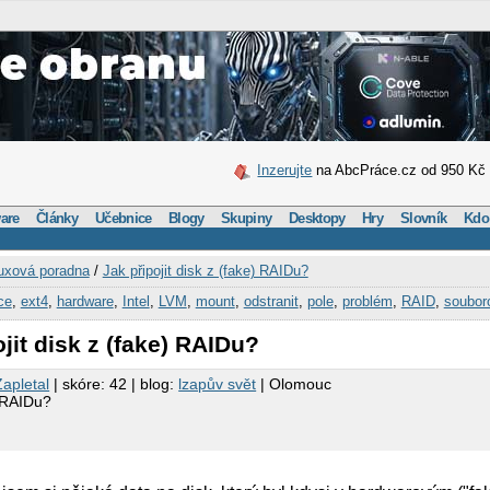
Inzerujte
na AbcPráce.cz od 950 Kč
are
Články
Učebnice
Blogy
Skupiny
Desktopy
Hry
Slovník
Kdo
uxová poradna
/
Jak připojit disk z (fake) RAIDu?
ce
,
ext4
,
hardware
,
Intel
,
LVM
,
mount
,
odstranit
,
pole
,
problém
,
RAID
,
soubor
jit disk z (fake) RAIDu?
apletal
| skóre: 42 | blog:
lzapův svět
| Olomouc
) RAIDu?