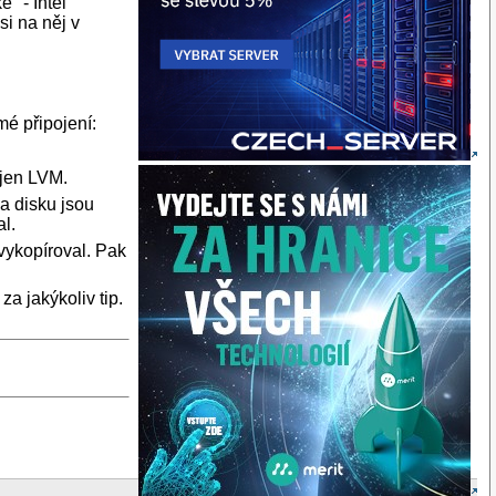
" - Intel
i na něj v
mé připojení:
 jen LVM.
na disku jsou
al.
 vykopíroval. Pak
a jakýkoliv tip.