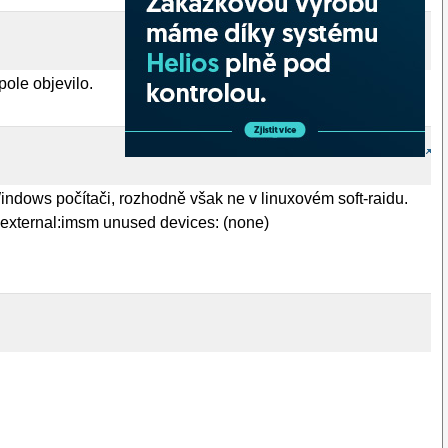
ole objevilo.
Windows počítači, rozhodně však ne v linuxovém soft-raidu.
r external:imsm unused devices: (none)