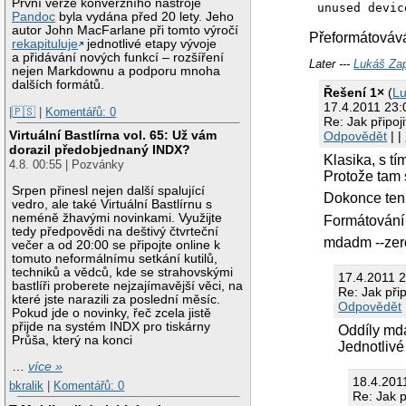
První verze konverzního nástroje
Pandoc
byla vydána před 20 lety. Jeho
autor John MacFarlane při tomto výročí
Přeformátovává
rekapituluje
jednotlivé etapy vývoje
a přidávání nových funkcí – rozšíření
Later ---
Lukáš Zap
nejen Markdownu a podporu mnoha
dalších formátů.
Řešení 1×
(
Lu
17.4.2011 23
|🇵🇸
|
Komentářů: 0
Re: Jak připoj
Virtuální Bastlírna vol. 65: Už vám
Odpovědět
| |
dorazil předobjednaný INDX?
Klasika, s t
4.8. 00:55 | Pozvánky
Protože tam s
Srpen přinesl nejen další spalující
Dokonce ten 
vedro, ale také Virtuální Bastlírnu s
neméně žhavými novinkami. Využijte
Formátování 
tedy předpovědi na deštivý čtvrteční
mdadm --zer
večer a od 20:00 se připojte online k
tomuto neformálnímu setkání kutilů,
techniků a vědců, kde se strahovskými
17.4.2011 2
bastlíři proberete nejzajímavější věci, na
Re: Jak přip
které jste narazili za poslední měsíc.
Odpovědět
Pokud jde o novinky, řeč zcela jistě
přijde na systém INDX pro tiskárny
Oddíly mda
Průša, který na konci
Jednotlivé
…
více »
18.4.201
bkralik
|
Komentářů: 0
Re: Jak p