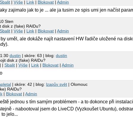
Sbalit
|
Výše
|
Link
|
Blokovat
|
Admin
aky zajimalo jak to je ... ale ja tusim ze spis umi jen načíst par
10 Sten
it disk z (fake) RAIDu?
Sbalit
|
Výše
|
Link
|
Blokovat
|
Admin
 by uměl, ale dokáže najít nastavení HW řadiče uložené na disk
ady).
21:30
dustin
| skóre: 63 | blog:
dustin
ojit disk z (fake) RAIDu?
| |
Sbalit
|
Výše
|
Link
|
Blokovat
|
Admin
fo
pletal
| skóre: 42 | blog:
lzapův svět
| Olomouc
fake) RAIDu?
nk
|
Blokovat
|
Admin
ještě jednou s tím samým problémem - a to dokonce při instalaci
 stejně - nabootoval jsem do LiveCD (Vyzkoušet Ubuntu), odstrani
to jelo...