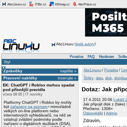
AbcLinuxu.cz
ITBiz.cz
HDmag.cz
AbcPráce.cz
AbcLinuxu
hledá autory
!
Poradna
FAQ
Hardware
Softw
Styl
×
AbcLinuxu
:/
Poradna
/
Lin
Zprávičky
napište »
Pracovní nabídky
inzerujte »
Štítky
:
data
,
disk
,
distribu
EK: ChatGPT i Roblox mohou spadat
Dotaz: Jak připo
pod přísnější pravidla
včera 08:00 | IT novinky
17.4.2011 20:06
Lukáš Z
Platformy ChatGPT i Roblox by mohly
Jak připojit disk z (fake
být
zařazeny na seznam
mimořádně
Přečteno: 1308×
velkých on-line platforem nebo
Odpovědět
|
Admin
internetových vyhledávačů, na něž se
vztahují zvláštní podmínky podle
Zdravím,
nařízení o digitálních službách (DSA).