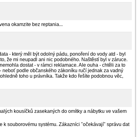
vena okamzite bez reptania...
ata - který měl být odolný pádu, ponoření do vody atd - byl
sto, že mi neupadl ani nic podobného. Naštěstí byl v záruce.
nemohla dostat - v rámci reklamace. Ale ouha - chtěli za to
a - neboť podle občanského zákoníku ručí jednak za vadný
e ohledně toho u právníka. Takže kdo řešíte podobnou věc,
u malých kousíčků zasekaných do omítky a nábytku ve vašem
ele k souborovému systému. Zákazníci "očekávají" správu dat