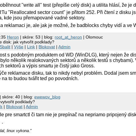
běhnout "write all" test (přepíše celý disk) a utilita hlásí, že j
"Reallocated sector count" je přitom 252. Při čtení z disku jso
a, kde jsou přemapované vadné sektory.
na reklamaci je, ale jak je možné, že badblocks chyby vidí a ve
0:35
Heron
| skóre: 53 | blog:
root_at_heron
| Olomouc
disk: jak vytvořit podklady?
Sbalit
|
Výše
|
Link
|
Blokovat
|
Admin
st s podobným produktem od WD (WinDLG), který nejen že disk
 bylo několik realokovaných sektorů a několik testů s chybami). 
h sektorů a výpis smartu je čistý jako Gross.
týče reklamace disku, tak to nikdy nebyl problém. Dodal jsem s
e na to budou tvářit teď po povodních.
| skóre: 40 | blog:
ewewov_blog
vytvořit podklady?
nk
|
Blokovat
|
Admin
e pre smartctl či tam nie je prepínač na nepriamo pripojený disk
.
l
dal, linux vykona."