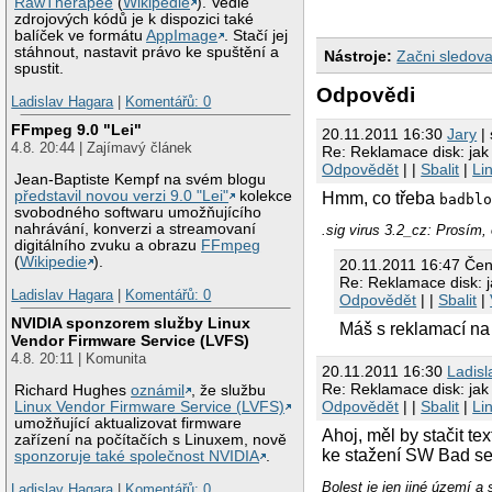
RawTherapee
(
Wikipedie
). Vedle
zdrojových kódů je k dispozici také
balíček ve formátu
AppImage
. Stačí jej
stáhnout, nastavit právo ke spuštění a
Nástroje:
Začni sledova
spustit.
Odpovědi
Ladislav Hagara
|
Komentářů: 0
FFmpeg 9.0 "Lei"
20.11.2011 16:30
Jary
| 
4.8. 20:44 | Zajímavý článek
Re: Reklamace disk: jak 
Odpovědět
| |
Sbalit
|
Li
Jean-Baptiste Kempf na svém blogu
představil novou verzi 9.0 "Lei"
kolekce
Hmm, co třeba
badbl
svobodného softwaru umožňujícího
nahrávání, konverzi a streamovaní
.sig virus 3.2_cz: Prosím, 
digitálního zvuku a obrazu
FFmpeg
(
Wikipedie
).
20.11.2011 16:47 Če
Re: Reklamace disk: j
Ladislav Hagara
|
Komentářů: 0
Odpovědět
| |
Sbalit
|
NVIDIA sponzorem služby Linux
Máš s reklamací na
Vendor Firmware Service (LVFS)
4.8. 20:11 | Komunita
20.11.2011 16:30
Ladisl
Re: Reklamace disk: jak 
Richard Hughes
oznámil
, že službu
Odpovědět
| |
Sbalit
|
Li
Linux Vendor Firmware Service (LVFS)
umožňující aktualizovat firmware
Ahoj, měl by stačit t
zařízení na počítačích s Linuxem, nově
ke stažení SW Bad se
sponzoruje také společnost NVIDIA
.
Bolest je jen jiné území a 
Ladislav Hagara
|
Komentářů: 0