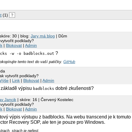
t
(1)
?
skóre: 30 | blog:
Jary má blog
| Dům
vytvořit podklady?
nk
|
Blokovat
|
Admin
?
ocks -w -o badblocks.out
okopírujte tento text do vaší patičky.
GitHub
nda
ak vytvořit podklady?
Výše
|
Link
|
Blokovat
|
Admin
 základě výpisu
dobré zkušenosti?
badblocks
av Jancik
| skóre: 16 | Červený Kostelec
vytvořit podklady?
nk
|
Blokovat
|
Admin
extový výpis výstupu z badblocks. Na webu transcend je k tomu
ctor Recovery SOP, ale ten je pouze pro Windows.
strach, strach je neřest.