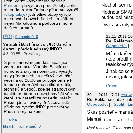
První verze konverzního nástroje
Nechal jsem pro
Pandoc
byla vydána před 20 lety. Jeho
autor John MacFarlane při tomto výročí
Hodnota SMARTu 
rekapituluje
jednotlivé etapy vývoje
budou asi míst
a přidávání nových funkcí – rozšíření
nejen Markdownu a podporu mnoha
Disk asi zralý 
dalších formátů.
22.11.2011 1
|🇵🇸
|
Komentářů: 0
Re: Reklamace 
Virtuální Bastlírna vol. 65: Už vám
Odpovědět
| |
dorazil předobjednaný INDX?
Mám zkušeno
4.8. 00:55 | Pozvánky
(kde předtím
Srpen přinesl nejen další spalující
realokovanýc
vedro, ale také Virtuální Bastlírnu s
Jinak co se 
neméně žhavými novinkami. Využijte
tedy předpovědi na deštivý čtvrteční
nevím, jak s
večer a od 20:00 se připojte online k
tomuto neformálnímu setkání kutilů,
Heron
techniků a vědců, kde se strahovskými
bastlíři proberete nejzajímavější věci, na
20.11.2011 17:01
ewew
které jste narazili za poslední měsíc.
Re: Reklamace disk: jak 
Pokud jde o novinky, řeč zcela jistě
Odpovědět
| |
Sbalit
|
Li
přijde na systém INDX pro tiskárny
Průša, který na konci
Skús pozrieť v manuál
Manuál
man smartct
…
více »
bkralik
|
Komentářů: 0
Root v linuxe : "Root pove