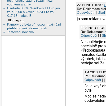
test nenašel žádný rozdíl mezi
vodíkem a antiv
22.11.2011 10:37
Ušetřete 30 %: Windows 11 Pro jen
Re: Reklamace disk:
za €22,50 a Office 2024 Pro za
Odpovědět
| |
Sbali
€17,15 – akce B
ja som reklamoval
HDmag.cz
Kamery do bytu přinesou maximální
30.3.2013 10:4
přehled o vaší domácnosti
Re: Reklamace di
Testovací novinka
Odpovědět
| |
Sb
Nespoléhejte na
speciálně pro t
Předpokládala j
nemalou částku
výrobek, tak i 
nedejte se! Ze
1.4.2013 11:
Re: Reklamace 
Odpovědět
| |
Jo, a když d
bytě.
Moc se nediv
dodavatelem