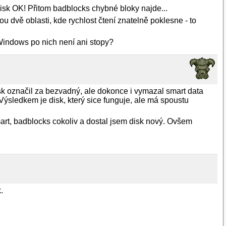
e disk OK! Přitom badblocks chybné bloky najde...
u dvě oblasti, kde rychlost čtení znatelně poklesne - to
 Windows po nich není ani stopy?
 označil za bezvadný, ale dokonce i vymazal smart data
Výsledkem je disk, který sice funguje, ale má spoustu
mart, badblocks cokoliv a dostal jsem disk nový. Ovšem
.