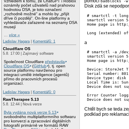
pomocí
Vzhledem k tomu, že ChatGPT i Roblox
badblocks -w
oznámily počet uživatelů nad prahovou
Disk zdá se nepodpo
hodnotou DSA, je toto označení
„rozhodně možné“ a mohlo by „přijít
# smartctl -t long
dříve či později“. On-line platformy a
smartctl version 5
vyhledávače zařazené na seznamy DSA
Home page is http:
musejí
…
více »
Ladislav Hagara
|
Komentářů: 1
a
Cloudflare OS
# smartctl -a /dev/
5.8. 17:00 | Zajímavý software
smartctl version 5
Home page is http:
Společnost Cloudflare
představila
Cloudflare OS
(
GitHub
), tj. open
Device: StoreJet T
source platformu navrženou pro
Serial number: 801
integraci umělé inteligence (agentů)
Device type: disk

přímo do pracovních procesů
Local Time is: Sun
organizací.
Device does not su
Ladislav Hagara
|
Komentářů: 0
Error Counter logg
RawTherapee 5.13
5.8. 12:44 | Nová verze
Chtěl bych se teda ze
Byla vydána nová verze 5.13
podklad pro reklamaci
svobodného multiplatformního softwaru
pro konverzi a zpracování digitálních
fotografií primárně ve formátů RAW