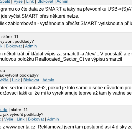
Sbalit
|
Výše
|
Link
|
Blokovat
|
Admin
rogramu co čte data ze SMART a taky na převodníku USB->(S)A
 jde vyčíst SMART přes některé nelze.
isk zablombován - vytáhnout a přečíst SMART vytisknout a přiloži
 skóre: 11
vytvořit podklady?
nk
|
Blokovat
|
Admin
 několikrát přikládal výpis za smartctl -a /dev/... V podstatě al
nenulovou položku Reallocated_Sector_Ct ve výpisu smartctl
nda
ak vytvořit podklady?
Výše
|
Link
|
Blokovat
|
Admin
ated sector count=262, pokud je toto samo o sobě důvodem pro re
držovací taktiku, že mi to vyreklamuje teprve až tam ty vadné 
uda
| skóre: 11
 jak vytvořit podklady?
t
|
Výše
|
Link
|
Blokovat
|
Admin
e z www.penta.cz. Reklamoval jsem tam postupně asi 4 disky z