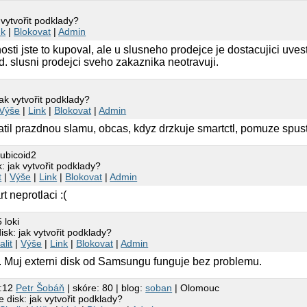
vytvořit podklady?
nk
|
Blokovat
|
Admin
osti jste to kupoval, ale u slusneho prodejce je dostacujici uve
d. slusni prodejci sveho zakaznika neotravuji.
ak vytvořit podklady?
Výše
|
Link
|
Blokovat
|
Admin
til prazdnou slamu, obcas, kdyz drzkuje smartctl, pomuze spust
rubicoid2
 jak vytvořit podklady?
t
|
Výše
|
Link
|
Blokovat
|
Admin
 neprotlaci :(
 loki
sk: jak vytvořit podklady?
alit
|
Výše
|
Link
|
Blokovat
|
Admin
. Muj externi disk od Samsungu funguje bez problemu.
7:12
Petr Šobáň
| skóre: 80 | blog:
soban
| Olomouc
disk: jak vytvořit podklady?