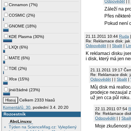
Odpovědět
| |
Cinnamon
(
7%
)
Záleží na p
COSMIC
(
2%
)
Přes některé
Pokud není d
GNOME
(
18%
)
21.11.2011 10:44
Ruda
|
KDE Plasma
(
30%
)
Re: Reklamace disk: jak 
Odpovědět
| |
Sbalit
|
Li
LXQt
(
6%
)
K reklamaci disku jsem
MATE
(
6%
)
i disk, který má jen 
TDE
(
2%
)
21.11.2011 19:17 Če
Re: Reklamace disk: j
Xfce
(
15%
)
Odpovědět
| |
Sbalit
|
Můj disk má realloc
jiné/žádné
(
23%
)
prodejce nezaujal z
už jen cca půl roku.
Celkem 2333 hlasů
Komentářů: 30
, poslední 3.4. 20:20
22.11.2011 07:54
R
Re: Reklamace disk:
Rozcestník
Odpovědět
| |
Sbali
AbcLinuxu
Moje zkušenost j
Týden na ScienceMag.cz: Vylepšený