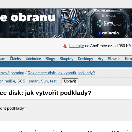
Inzerujte
na AbcPráce.cz od 950 Kč
are
Články
Učebnice
Blogy
Skupiny
Desktopy
Hry
Slovník
Kdo
uxová poradna
/
Reklamace disk: jak vytvořit podklady?
or
,
řadiče
,
SCSI
,
smart
,
Sun
,
test
Upravit
e disk: jak vytvořit podklady?
a
ořit podklady?