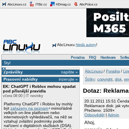
AbcLinuxu.cz
ITBiz.cz
HDmag.cz
AbcPráce.cz
AbcLinuxu
hledá autory
!
Poradna
FAQ
Hardware
Softw
Styl
×
AbcLinuxu
:/
Poradna
/
Lin
Zprávičky
napište »
Pracovní nabídky
inzerujte »
Štítky
:
copyright
,
disk
,
err
EK: ChatGPT i Roblox mohou spadat
Dotaz: Reklamac
pod přísnější pravidla
včera 08:00 | IT novinky
20.11.2011 15:51 Čend
Platformy ChatGPT i Roblox by mohly
Reklamace disk: jak vytv
být
zařazeny na seznam
mimořádně
Přečteno: 1509×
velkých on-line platforem nebo
Odpovědět
|
Admin
internetových vyhledávačů, na něž se
vztahují zvláštní podmínky podle
Ahoj,
nařízení o digitálních službách (DSA).