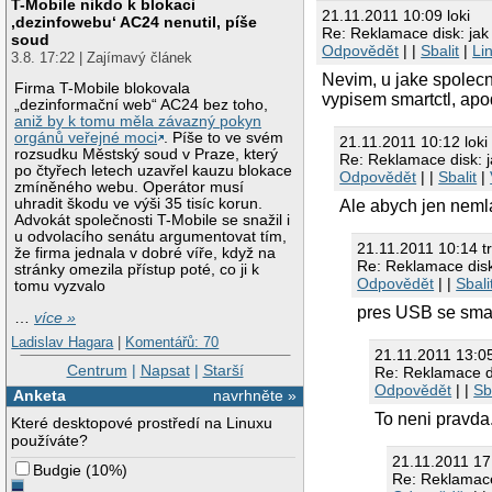
T-Mobile nikdo k blokaci
21.11.2011 10:09 loki
‚dezinfowebu‘ AC24 nenutil, píše
Re: Reklamace disk: jak 
soud
Odpovědět
| |
Sbalit
|
Li
3.8. 17:22 | Zajímavý článek
Nevim, u jake spolecn
Firma T-Mobile blokovala
vypisem smartctl, apo
„dezinformační web“ AC24 bez toho,
aniž by k tomu měla závazný pokyn
orgánů veřejné moci
. Píše to ve svém
21.11.2011 10:12 loki
rozsudku Městský soud v Praze, který
Re: Reklamace disk: j
po čtyřech letech uzavřel kauzu blokace
Odpovědět
| |
Sbalit
|
zmíněného webu. Operátor musí
uhradit škodu ve výši 35 tisíc korun.
Ale abych jen nemla
Advokát společnosti T-Mobile se snažil i
u odvolacího senátu argumentovat tím,
21.11.2011 10:14 t
že firma jednala v dobré víře, když na
Re: Reklamace disk:
stránky omezila přístup poté, co ji k
Odpovědět
| |
Sbali
tomu vyzvalo
pres USB se smart
…
více »
Ladislav Hagara
|
Komentářů: 70
21.11.2011 13:05
Centrum
|
Napsat
|
Starší
Re: Reklamace di
Odpovědět
| |
Sb
Anketa
navrhněte »
To neni pravda
Které desktopové prostředí na Linuxu
používáte?
21.11.2011 1
Budgie
(
10%
)
Re: Reklamace 