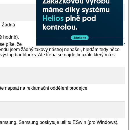
u. Žádná
ě hodně).
se píše, že
cendu jsem žádný takový nástroj nenašel, hledám tedy něco
výstup badblocks. Ale třeba se najde linuxák, který má s
ste napsat na reklamační oddělení prodejce.
Samsung. Samsung poskytuje utilitu ESwin (pro Windows),