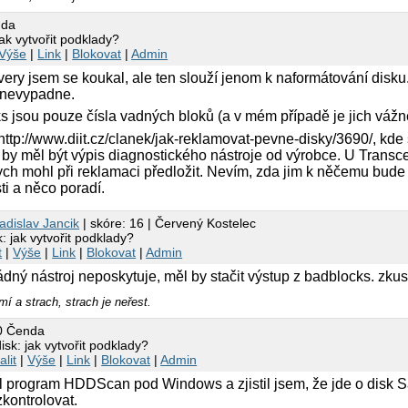
nda
ak vytvořit podklady?
Výše
|
Link
|
Blokovat
|
Admin
ery jsem se koukal, ale ten slouží jenom k naformátování disk
 nevypadne.
 jsou pouze čísla vadných bloků (a v mém případě je jich vážn
ttp://www.diit.cz/clanek/jak-reklamovat-pevne-disky/3690/, kde 
 by měl být výpis diagnostického nástroje od výrobce. U Trans
bych mohl při reklamaci předložit. Nevím, zda jim k něčemu bude 
i a něco poradí.
adislav Jancik
| skóre: 16 | Červený Kostelec
 jak vytvořit podklady?
t
|
Výše
|
Link
|
Blokovat
|
Admin
dný nástroj neposkytuje, měl by stačit výstup z badblocks. zku
mí a strach, strach je neřest.
0 Čenda
sk: jak vytvořit podklady?
alit
|
Výše
|
Link
|
Blokovat
|
Admin
l program HDDScan pod Windows a zjistil jsem, že jde o disk 
zkontrolovat.