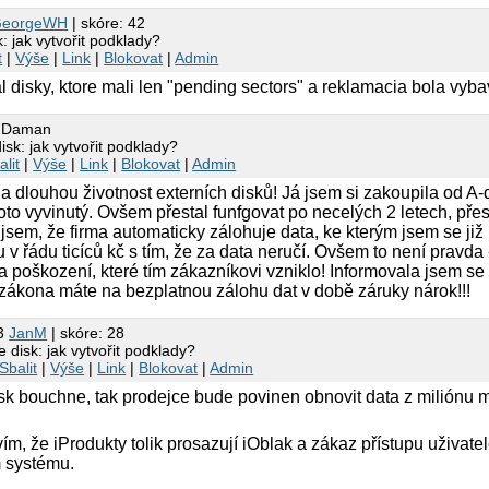
GeorgeWH
| skóre: 42
 jak vytvořit podklady?
t
|
Výše
|
Link
|
Blokovat
|
Admin
 disky, ktore mali len "pending sectors" a reklamacia bola vyba
0 Daman
sk: jak vytvořit podklady?
alit
|
Výše
|
Link
|
Blokovat
|
Admin
 dlouhou životnost externích disků! Já jsem si zakoupila od A-d
oto vyvinutý. Ovšem přestal funfgovat po necelých 2 letech, pře
sem, že firma automaticky zálohuje data, ke kterým jsem se již 
 v řádu ticíců kč s tím, že za data neručí. Ovšem to není pravd
za poškození, které tím zákazníkovi vzniklo! Informovala jsem s
 zákona máte na bezplatnou zálohu dat v době záruky nárok!!!
03
JanM
| skóre: 28
disk: jak vytvořit podklady?
Sbalit
|
Výše
|
Link
|
Blokovat
|
Admin
isk bouchne, tak prodejce bude povinen obnovit data z milión
ím, že iProdukty tolik prosazují iOblak a zákaz přístupu uživat
 systému.