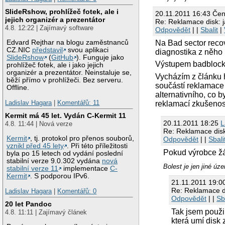
SlideRshow, prohlížeč fotek, ale i
20.11.2011 16:43 Če
jejich organizér a prezentátor
Re: Reklamace disk: j
4.8. 12:22 | Zajímavý software
Odpovědět
| |
Sbalit
|
Na Bad sector recov
Edvard Rejthar na blogu zaměstnanců
CZ.NIC
představil
svou aplikaci
diagnostika z něho
SlideRshow
(
GitHub
). Funguje jako
Výstupem badblocks
prohlížeč fotek, ale i jako jejich
organizér a prezentátor. Neinstaluje se,
Vycházím z článku h
běží přímo v prohlížeči. Bez serveru.
součástí reklamace
Offline.
alternativního, co 
Ladislav Hagara
|
Komentářů: 11
reklamací zkušenost
Kermit má 45 let. Vydán C-Kermit 11
20.11.2011 18:25
L
4.8. 11:44 | Nová verze
Re: Reklamace disk:
Kermit
, tj. protokol pro přenos souborů,
Odpovědět
| |
Sbali
vznikl před 45 lety
. Při této příležitosti
Pokud výrobce žá
byla po 15 letech od vydání poslední
stabilní verze 9.0.302 vydána
nová
Bolest je jen jiné úze
stabilní verze 11
implementace
C-
Kermit
. S podporou IPv6.
21.11.2011 19:0
Re: Reklamace di
Ladislav Hagara
|
Komentářů: 0
Odpovědět
| |
Sb
20 let Pandoc
Tak jsem použi
4.8. 11:11 | Zajímavý článek
která umí disk 