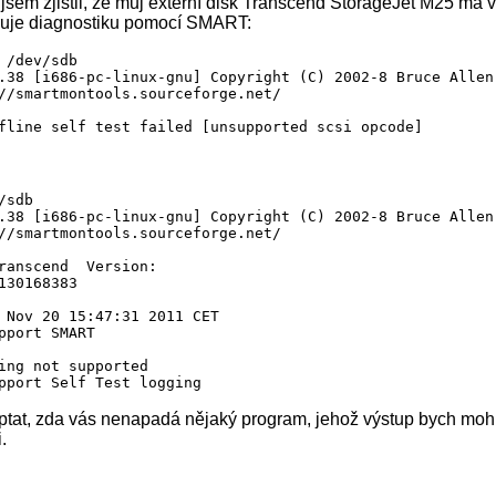
jsem zjistil, že můj externí disk Transcend StorageJet M25 má 
ruje diagnostiku pomocí SMART:
 /dev/sdb

.38 [i686-pc-linux-gnu] Copyright (C) 2002-8 Bruce Allen

//smartmontools.sourceforge.net/

sdb

.38 [i686-pc-linux-gnu] Copyright (C) 2002-8 Bruce Allen

//smartmontools.sourceforge.net/

ranscend  Version: 

130168383

 Nov 20 15:47:31 2011 CET

pport SMART

ing not supported

ptat, zda vás nenapadá nějaký program, jehož výstup bych mohl
.