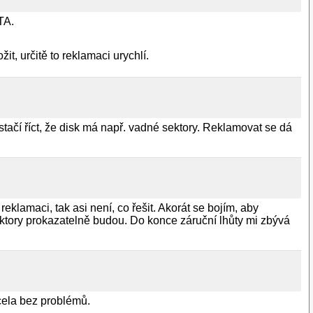
TA.
t, určitě to reklamaci urychlí.
e stačí říct, že disk má např. vadné sektory. Reklamovat se dá
klamaci, tak asi není, co řešit. Akorát se bojím, aby
sektory prokazatelně budou. Do konce záruční lhůty mi zbývá
cela bez problémů.