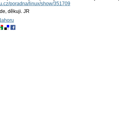
xu.cz/poradna/linux/show/351709
de, děkuji. JR
Nahoru