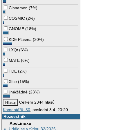
Cinnamon
(
7%
)
COSMIC
(
2%
)
GNOME
(
18%
)
KDE Plasma
(
30%
)
LXQt
(
6%
)
MATE
(
6%
)
TDE
(
2%
)
Xfce
(
15%
)
jiné/žádné
(
23%
)
Celkem 2344 hlasů
Komentářů: 30
, poslední 3.4. 20:20
Rozcestník
AbcLinuxu
Událo se v týdnu 32/2026