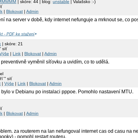
MMMMM
| skóre: 44 | blog:
unstable
| Valašsko :-)
íť
nk
|
Blokovat
|
Admin
í na server v době, kdy internet nefunguje a mrknout se, co pos
kt - PDF ke stažení
k
| skóre: 21
" síť
Výše
|
Link
|
Blokovat
|
Admin
preventivně vyměnil síťovku a uvidím, co to udělá.
el
í¨" síť
t
|
Výše
|
Link
|
Blokovat
|
Admin
bylo v Debianu po instalaci pppoe. Pomohlo nastavení MTU.
íť
nk
|
Blokovat
|
Admin
lem. za routerem na lan nefungoval internet cas od casu na nekt
booky) - pomohl restart routeru.