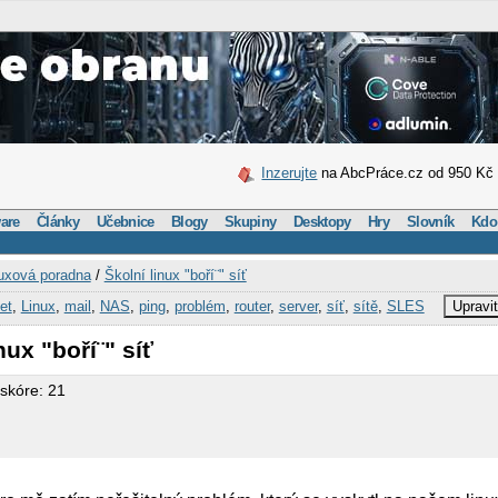
Inzerujte
na AbcPráce.cz od 950 Kč
are
Články
Učebnice
Blogy
Skupiny
Desktopy
Hry
Slovník
Kdo
uxová poradna
/
Školní linux "boří¨" síť
et
,
Linux
,
mail
,
NAS
,
ping
,
problém
,
router
,
server
,
síť
,
sítě
,
SLES
Upravi
nux "boří¨" síť
 skóre: 21