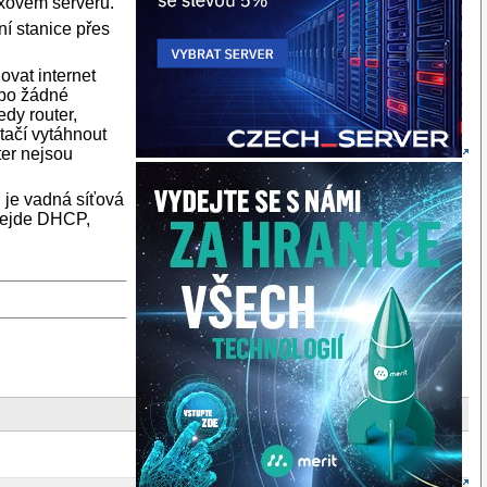
uxovém serveru.
í stanice přes
ovat internet
ebo žádné
edy router,
stačí vytáhnout
ter nejsou
, je vadná síťová
(nejde DHCP,