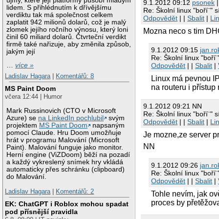
újmy, které její platformy působí mladým
9.1.2012 09:12
psonek
|
lidem. S přihlédnutím k dřívějšímu
Re: Školní linux "boří¨" s
verdiktu tak má společnost celkem
Odpovědět
| |
Sbalit
|
Li
zaplatit 942 milionů dolarů, což je malý
zlomek jejího ročního výnosu, který loni
Mozna neco s tim DHC
činil 60 miliard dolarů. Čtvrteční verdikt
firmě také nařizuje, aby změnila způsob,
9.1.2012 09:15
jan.ro
jakým její
Re: Školní linux "boří¨
Odpovědět
| |
Sbalit
|
…
více »
Ladislav Hagara
|
Komentářů: 8
Linux má pevnou IP
na routeru i přístup 
MS Paint Doom
včera 12:44 | Humor
9.1.2012 09:21 NN
Mark Russinovich (CTO v Microsoft
Re: Školní linux "boří¨" s
Azure) se
na LinkedIn pochlubil
svým
Odpovědět
| |
Sbalit
|
Li
projektem
MS Paint Doom
napsaným
pomocí Claude. Hru Doom umožňuje
Je mozne,ze server pro
hrát v programu Malování (Microsoft
NN
Paint). Malování funguje jako monitor.
Herní engine (ViZDoom) běží na pozadí
a každý vykreslený snímek hry vkládá
9.1.2012 09:26
jan.ro
automaticky přes schránku (clipboard)
Re: Školní linux "boří¨
do Malování.
Odpovědět
| |
Sbalit
|
Ladislav Hagara
|
Komentářů: 2
Tohle nevím, jak ově
proces by přetěžova
EK: ChatGPT i Roblox mohou spadat
pod přísnější pravidla