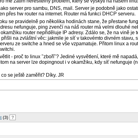
pro mě zatím neřešitelný problém, který se vyskytl na našem lin
ko server pro sambu, DNS, mail. Server je podobně jako ostatn
jen přes hw router na internet. Router má funkci DHCP serveru.
roku se pravidelně po několika hodinách stane, že přestane fung
adresu nefunguje, ping zvenčí na náš router má velmi dlouhé n
okamžiku router nepřiděluje IP adresy. Zdálo se, že na vině je t
išli na zvláštní věc: jakmile je síť v takovémto divném stavu, 
erveru ze switche a hned se vše vzpamatuje. Přitom linux a rou
witchi.
ětlit - proč to linux "zboří"? Jediné vysvětlení, které mě napadá
přitom na server lze dopingnout i v okamžiku, kdy síť nefunguje 
 co se ještě zaměřit? Díky. JR
t
(3)
?