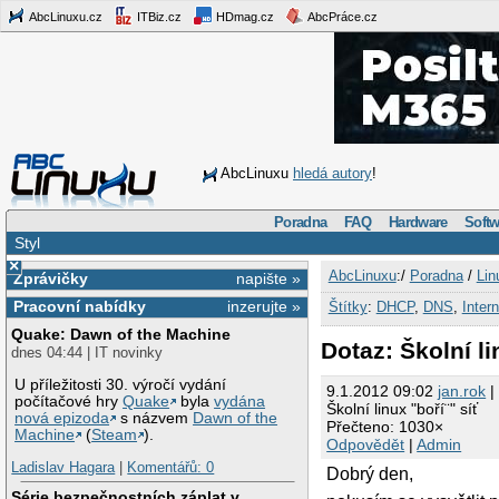
AbcLinuxu.cz
ITBiz.cz
HDmag.cz
AbcPráce.cz
AbcLinuxu
hledá autory
!
Poradna
FAQ
Hardware
Softw
Styl
×
AbcLinuxu
:/
Poradna
/
Lin
Zprávičky
napište »
Pracovní nabídky
inzerujte »
Štítky
:
DHCP
,
DNS
,
Intern
Quake: Dawn of the Machine
Dotaz: Školní li
dnes 04:44 | IT novinky
U příležitosti 30. výročí vydání
9.1.2012 09:02
jan.rok
|
počítačové hry
Quake
byla
vydána
Školní linux "boří¨" síť
nová epizoda
s názvem
Dawn of the
Přečteno: 1030×
Machine
(
Steam
).
Odpovědět
|
Admin
Ladislav Hagara
|
Komentářů: 0
Dobrý den,
Série bezpečnostních záplat v