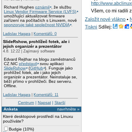
http://www.abclinu
Richard Hughes
oznámil
, že službu
Všem, co mi radili z
Linux Vendor Firmware Service (LVFS)
umožňující aktualizovat firmware
Založit nové vlákno
•
zařízení na počítačích s Linuxem, nově
sponzoruje také společnost NVIDIA
.
Tiskni
Sdílej:
Ladislav Hagara
|
Komentářů: 0
SlideRshow, prohlížeč fotek, ale i
jejich organizér a prezentátor
4.8. 12:22 | Zajímavý software
Edvard Rejthar na blogu zaměstnanců
CZ.NIC
představil
svou aplikaci
SlideRshow
(
GitHub
). Funguje jako
prohlížeč fotek, ale i jako jejich
organizér a prezentátor. Neinstaluje se,
běží přímo v prohlížeči. Bez serveru.
Offline.
Ladislav Hagara
|
Komentářů: 11
Centrum
|
Napsat
|
Starší
Anketa
navrhněte »
Které desktopové prostředí na Linuxu
používáte?
Budgie
(
10%
)