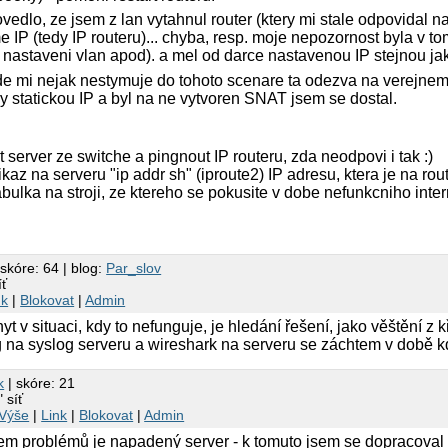
ovedlo, ze jsem z lan vytahnul router (ktery mi stale odpovidal 
 IP (tedy IP routeru)... chyba, resp. moje nepozornost byla v to
nastaveni vlan apod). a mel od darce nastavenou IP stejnou jako 
e mi nejak nestymuje do tohoto scenare ta odezva na verejnem i
ly statickou IP a byl na ne vytvoren SNAT jsem se dostal.
 server ze switche a pingnout IP routeru, zda neodpovi i tak :)
az na serveru "ip addr sh" (iproute2) IP adresu, ktera je na rout
abulka na stroji, ze ktereho se pokusite v dobe nefunkcniho inter
 skóre: 64 | blog:
Par_slov
íť
nk
|
Blokovat
|
Admin
 v situaci, kdy to nefunguje, je hledání řešení, jako věštění z 
og na syslog serveru a wireshark na serveru se záchtem v době k
k
| skóre: 21
" síť
Výše
|
Link
|
Blokovat
|
Admin
em problémů je napadený server - k tomuto jsem se dopracoval 