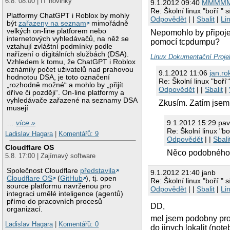
6.8. 08:00 | IT novinky
9.1.2012 09:40
MMMM
Re: Školní linux "boří¨" s
Platformy ChatGPT i Roblox by mohly
Odpovědět
| |
Sbalit
|
Li
být
zařazeny na seznam
mimořádně
velkých on-line platforem nebo
Nepomohlo by připojen
internetových vyhledávačů, na něž se
pomocí tcpdumpu?
vztahují zvláštní podmínky podle
nařízení o digitálních službách (DSA).
Linux Dokumentační Proje
Vzhledem k tomu, že ChatGPT i Roblox
oznámily počet uživatelů nad prahovou
9.1.2012 11:06
jan.ro
hodnotou DSA, je toto označení
Re: Školní linux "boří¨
„rozhodně možné“ a mohlo by „přijít
Odpovědět
| |
Sbalit
|
dříve či později“. On-line platformy a
vyhledávače zařazené na seznamy DSA
Zkusím. Zatím jsem 
musejí
9.1.2012 15:29 pav
…
více »
Re: Školní linux "boř
Ladislav Hagara
|
Komentářů: 9
Odpovědět
| |
Sbali
Cloudflare OS
Něco podobného 
5.8. 17:00 | Zajímavý software
Společnost Cloudflare
představila
9.1.2012 21:40 janb
Cloudflare OS
(
GitHub
), tj. open
Re: Školní linux "boří¨" s
source platformu navrženou pro
Odpovědět
| |
Sbalit
|
Li
integraci umělé inteligence (agentů)
přímo do pracovních procesů
DD,
organizací.
mel jsem podobny prob
Ladislav Hagara
|
Komentářů: 0
do jinych lokalit (note