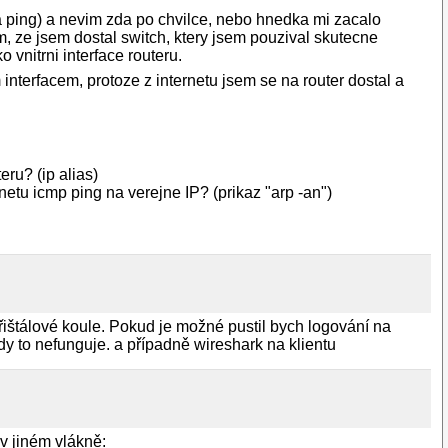
na ping) a nevim zda po chvilce, nebo hnedka mi zacalo
m, ze jsem dostal switch, ktery jsem pouzival skutecne
vnitrni interface routeru.
nterfacem, protoze z internetu jsem se na router dostal a
eru? (ip alias)
netu icmp ping na verejne IP? (prikaz "arp -an")
křištálové koule. Pokud je možné pustil bych logování na
dy to nefunguje. a případně wireshark na klientu
v jiném vlákně: