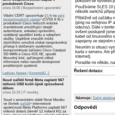
pokusím se vysvětlit 
produktech Cisco
Používáme SLES 10 ja
včera 16:00 | Bezpečnostní upozornění
několik switchů připo
Vládní CERT upozorňuje (
𝕏
) na
sérii
Přibližně od začátku 
bezpečnostních záplat
(CVSS 9.9) v
(ping na veřejnou IP 
produktech Cisco řešících kritické
odezvy). Dále v tomto 
zranitelnosti umožňující obejití
autentizace, eskalaci oprávnění,
ovšem postupně jsme př
vzdálené spuštění kódu a odepření
kabel od linuxového s
služby. Úspěšné zneužití může
zapojeny ve stejném s
útočníkům umožnit získat neoprávněný
přístup k dotčeným systémům,
Neumím si situaci vysv
kompromitovat zařízení Cisco Catalyst
karta v serveru. Ale 
SD-WAN a Cisco IOS XE, spustit
internet).
libovolný kód, zpřístupnit citlivé
informace nebo narušit dostupnost
Poradíte mi někdo, na
postižených systémů.
Řešení dotazu:
Ladislav Hagara
|
Komentářů: 2
Soud nařídil firmě Meta zaplatit 567
milionů USD kvůli újmě způsobené
dětem
včera 15:33 | IT novinky
Nástroje:
Začni sledova
Soud v americkém státě Nové Mexiko
ve čtvrtek
nařídil
internetové
Odpovědi
společnosti Meta Platforms zaplatit 567
milionů dolarů (téměř 12 miliard Kč) za