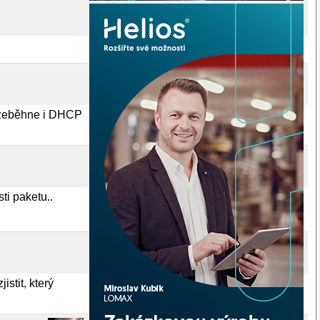
rozeběhne i DHCP
ti paketu..
stit, který