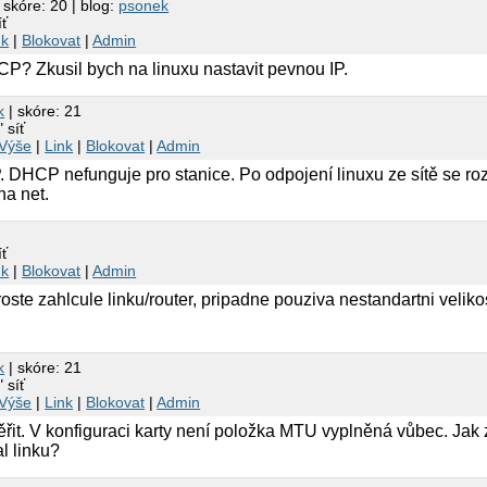
 skóre: 20 | blog:
psonek
íť
nk
|
Blokovat
|
Admin
P? Zkusil bych na linuxu nastavit pevnou IP.
k
| skóre: 21
" síť
Výše
|
Link
|
Blokovat
|
Admin
. DHCP nefunguje pro stanice. Po odpojení linuxu ze sítě se 
na net.
íť
nk
|
Blokovat
|
Admin
ste zahlcule linku/router, pripadne pouziva nestandartni velikos
k
| skóre: 21
" síť
Výše
|
Link
|
Blokovat
|
Admin
řit. V konfiguraci karty není položka MTU vyplněná vůbec. Jak zji
l linku?