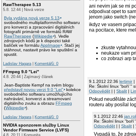
RawTherapee 5.13
ani nevim jak se mi p
5.8. 12:44 | Nová verze
odpodivat opet to same
jenom jako switch (ne 
Byla vydána nová verze 5.13
svobodného multiplatformního softwaru
ikdyz ve vasem pripad
pro konverzi a zpracování digitálních
na pocitace, ktere me
fotografií primárně ve formátů RAW
RawTherapee
(
Wikipedie
). Vedle
zdrojových kódů je k dispozici také
balíček ve formátu
AppImage
. Stačí jej
zkuste vytahnout
stáhnout, nastavit právo ke spuštění a
neukaze vam prik
spustit.
co zobrazi arp t
Ladislav Hagara
|
Komentářů: 0
FFmpeg 9.0 "Lei"
4.8. 20:44 | Zajímavý článek
9.1.2012 22:36
lertimir
|
Jean-Baptiste Kempf na svém blogu
Re: Školní linux "boří¨" s
představil novou verzi 9.0 "Lei"
kolekce
Odpovědět
| |
Sbalit
|
Li
svobodného softwaru umožňujícího
Pokud neuděláte záchyt
nahrávání, konverzi a streamovaní
digitálního zvuku a obrazu
FFmpeg
routeru aby posílal l
(
Wikipedie
).
9.1.2012 22:46
jan.ro
Ladislav Hagara
|
Komentářů: 0
Re: Školní linux "boří¨
NVIDIA sponzorem služby Linux
Odpovědět
| |
Sbalit
|
Vendor Firmware Service (LVFS)
Vypadá to, že zdroj
4.8. 20:11 | Komunita