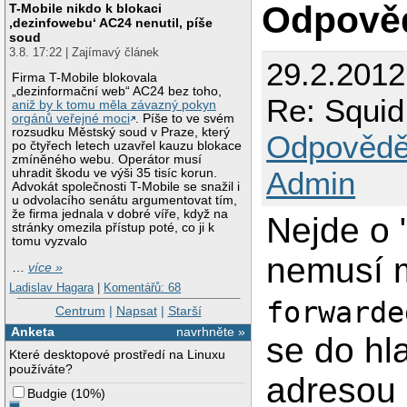
Odpově
T-Mobile nikdo k blokaci
‚dezinfowebu‘ AC24 nenutil, píše
soud
3.8. 17:22 | Zajímavý článek
29.2.201
Firma T-Mobile blokovala
„dezinformační web“ AC24 bez toho,
Re: Squid 
aniž by k tomu měla závazný pokyn
orgánů veřejné moci
. Píše to ve svém
rozsudku Městský soud v Praze, který
Odpovědě
po čtyřech letech uzavřel kauzu blokace
zmíněného webu. Operátor musí
Admin
uhradit škodu ve výši 35 tisíc korun.
Advokát společnosti T-Mobile se snažil i
u odvolacího senátu argumentovat tím,
že firma jednala v dobré víře, když na
Nejde o 
stránky omezila přístup poté, co ji k
tomu vyzvalo
nemusí m
…
více »
Ladislav Hagara
|
Komentářů: 68
forwarde
Centrum
|
Napsat
|
Starší
Anketa
navrhněte »
se do hl
Které desktopové prostředí na Linuxu
používáte?
adresou 
Budgie
(
10%
)