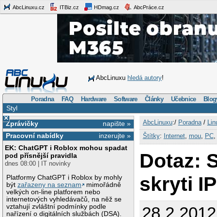
AbcLinuxu.cz
ITBiz.cz
HDmag.cz
AbcPráce.cz
AbcLinuxu
hledá autory
!
Poradna
FAQ
Hardware
Software
Články
Učebnice
Blog
Styl
×
AbcLinuxu
:/
Poradna
/
Lin
Zprávičky
napište »
Pracovní nabídky
inzerujte »
Štítky
:
Internet
,
mou
,
PC
EK: ChatGPT i Roblox mohou spadat
Dotaz: 
pod přísnější pravidla
dnes 08:00 | IT novinky
skryti I
Platformy ChatGPT i Roblox by mohly
být
zařazeny na seznam
mimořádně
velkých on-line platforem nebo
internetových vyhledávačů, na něž se
vztahují zvláštní podmínky podle
28.2.2012
nařízení o digitálních službách (DSA).