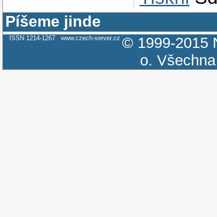
Píšeme jinde
ISSN 1214-1267
www.czech-server.cz
© 1999-2015
o.
Všechna 