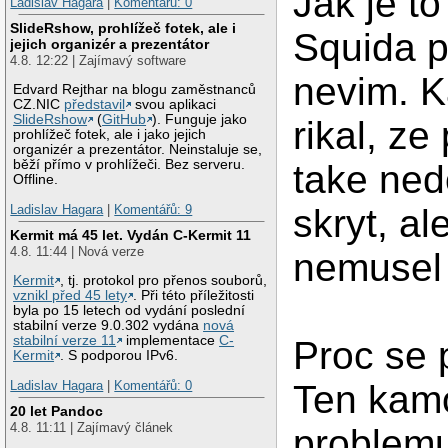
Jak je to
Ladislav Hagara
|
Komentářů: 0
SlideRshow, prohlížeč fotek, ale i
Squida 
jejich organizér a prezentátor
4.8. 12:22 | Zajímavý software
nevim. 
Edvard Rejthar na blogu zaměstnanců
CZ.NIC
představil
svou aplikaci
SlideRshow
(
GitHub
). Funguje jako
rikal, ze
prohlížeč fotek, ale i jako jejich
organizér a prezentátor. Neinstaluje se,
běží přímo v prohlížeči. Bez serveru.
take ne
Offline.
Ladislav Hagara
|
Komentářů: 9
skryt, a
Kermit má 45 let. Vydán C-Kermit 11
4.8. 11:44 | Nová verze
nemusel 
Kermit
, tj. protokol pro přenos souborů,
vznikl před 45 lety
. Při této příležitosti
byla po 15 letech od vydání poslední
stabilní verze 9.0.302 vydána
nová
stabilní verze 11
implementace
C-
Proc se
Kermit
. S podporou IPv6.
Ladislav Hagara
|
Komentářů: 0
Ten kamo
20 let Pandoc
4.8. 11:11 | Zajímavý článek
problemu