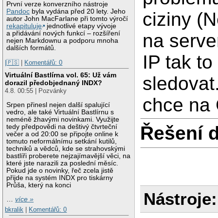
První verze konverzního nástroje
Pandoc
byla vydána před 20 lety. Jeho
ciziny (
autor John MacFarlane při tomto výročí
rekapituluje
jednotlivé etapy vývoje
a přidávání nových funkcí – rozšíření
na serve
nejen Markdownu a podporu mnoha
dalších formátů.
IP tak t
|🇵🇸
|
Komentářů: 0
Virtuální Bastlírna vol. 65: Už vám
sledovat
dorazil předobjednaný INDX?
4.8. 00:55 | Pozvánky
chce na 
Srpen přinesl nejen další spalující
vedro, ale také Virtuální Bastlírnu s
neméně žhavými novinkami. Využijte
Řešení 
tedy předpovědi na deštivý čtvrteční
večer a od 20:00 se připojte online k
tomuto neformálnímu setkání kutilů,
techniků a vědců, kde se strahovskými
bastlíři proberete nejzajímavější věci, na
které jste narazili za poslední měsíc.
Pokud jde o novinky, řeč zcela jistě
přijde na systém INDX pro tiskárny
Průša, který na konci
Nástroje:
…
více »
bkralik
|
Komentářů: 0