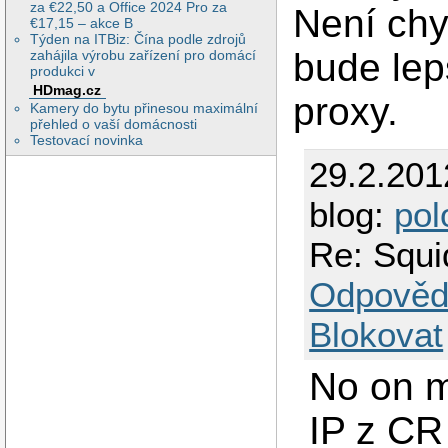
za €22,50 a Office 2024 Pro za
Není chy
€17,15 – akce B
Týden na ITBiz: Čína podle zdrojů
bude lep
zahájila výrobu zařízení pro domácí
produkci v
HDmag.cz
proxy.
Kamery do bytu přinesou maximální
přehled o vaší domácnosti
Testovací novinka
29.2.201
blog:
pol
Re: Squi
Odpověd
Blokovat
No on m
IP z CR