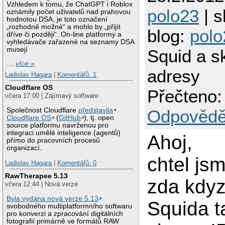
Vzhledem k tomu, že ChatGPT i Roblox
polo23
| s
oznámily počet uživatelů nad prahovou
hodnotou DSA, je toto označení
„rozhodně možné“ a mohlo by „přijít
blog:
polo
dříve či později“. On-line platformy a
vyhledávače zařazené na seznamy DSA
musejí
Squid a sk
…
více »
adresy
Ladislav Hagara
|
Komentářů: 1
Cloudflare OS
Přečteno:
včera 17:00 | Zajímavý software
Společnost Cloudflare
představila
Odpovědě
Cloudflare OS
(
GitHub
), tj. open
source platformu navrženou pro
integraci umělé inteligence (agentů)
Ahoj,
přímo do pracovních procesů
organizací.
chtel js
Ladislav Hagara
|
Komentářů: 0
RawTherapee 5.13
zda kdyz
včera 12:44 | Nová verze
Byla vydána nová verze 5.13
Squida ta
svobodného multiplatformního softwaru
pro konverzi a zpracování digitálních
fotografií primárně ve formátů RAW