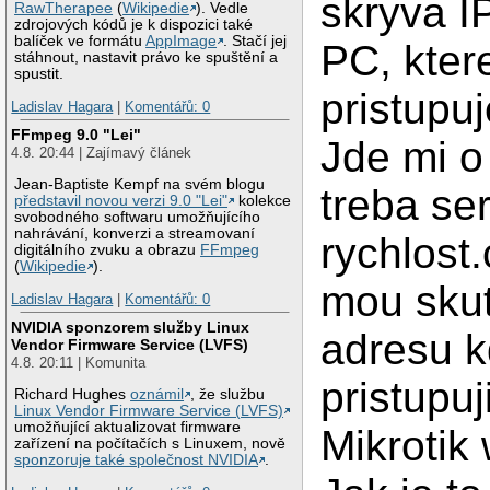
skryva I
RawTherapee
(
Wikipedie
). Vedle
zdrojových kódů je k dispozici také
balíček ve formátu
AppImage
. Stačí jej
PC, kter
stáhnout, nastavit právo ke spuštění a
spustit.
pristupu
Ladislav Hagara
|
Komentářů: 0
FFmpeg 9.0 "Lei"
Jde mi o 
4.8. 20:44 | Zajímavý článek
Jean-Baptiste Kempf na svém blogu
treba se
představil novou verzi 9.0 "Lei"
kolekce
svobodného softwaru umožňujícího
nahrávání, konverzi a streamovaní
rychlost.
digitálního zvuku a obrazu
FFmpeg
(
Wikipedie
).
mou sku
Ladislav Hagara
|
Komentářů: 0
NVIDIA sponzorem služby Linux
adresu 
Vendor Firmware Service (LVFS)
4.8. 20:11 | Komunita
pristupuj
Richard Hughes
oznámil
, že službu
Linux Vendor Firmware Service (LVFS)
umožňující aktualizovat firmware
Mikrotik
zařízení na počítačích s Linuxem, nově
sponzoruje také společnost NVIDIA
.