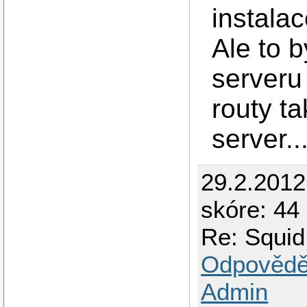
instala
Ale to 
serveru
routy t
server..
29.2.201
skóre: 44 
Re: Squid 
Odpovědě
Admin