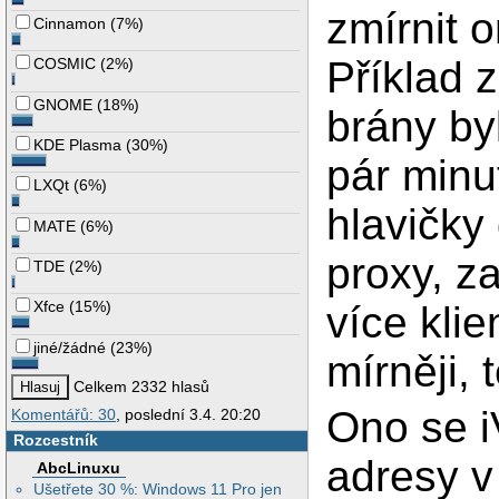
zmírnit 
Cinnamon
(
7%
)
Příklad 
COSMIC
(
2%
)
GNOME
(
18%
)
brány by
KDE Plasma
(
30%
)
pár minu
LXQt
(
6%
)
hlavičky
MATE
(
6%
)
proxy, z
TDE
(
2%
)
Xfce
(
15%
)
více kli
jiné/žádné
(
23%
)
mírněji,
Celkem 2332 hlasů
Ono se i
Komentářů: 30
, poslední 3.4. 20:20
Rozcestník
adresy v
AbcLinuxu
Ušetřete 30 %: Windows 11 Pro jen