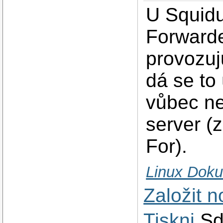
U Squidu
Forwarde
provozuj
dá se to
vůbec ne
server (
For).
Linux Doku
Založit 
Tiskni
Sd