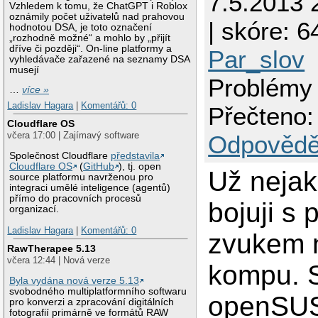
7.5.2013 
Vzhledem k tomu, že ChatGPT i Roblox
oznámily počet uživatelů nad prahovou
| skóre: 64
hodnotou DSA, je toto označení
„rozhodně možné“ a mohlo by „přijít
dříve či později“. On-line platformy a
Par_slov
vyhledávače zařazené na seznamy DSA
musejí
Problémy
…
více »
Ladislav Hagara
|
Komentářů: 0
Přečteno:
Cloudflare OS
včera 17:00 | Zajímavý software
Odpovědě
Společnost Cloudflare
představila
Cloudflare OS
(
GitHub
), tj. open
Už neja
source platformu navrženou pro
integraci umělé inteligence (agentů)
přímo do pracovních procesů
bojuji s
organizací.
Ladislav Hagara
|
Komentářů: 0
zvukem 
RawTherapee 5.13
včera 12:44 | Nová verze
kompu. 
Byla vydána nová verze 5.13
svobodného multiplatformního softwaru
openSUS
pro konverzi a zpracování digitálních
fotografií primárně ve formátů RAW