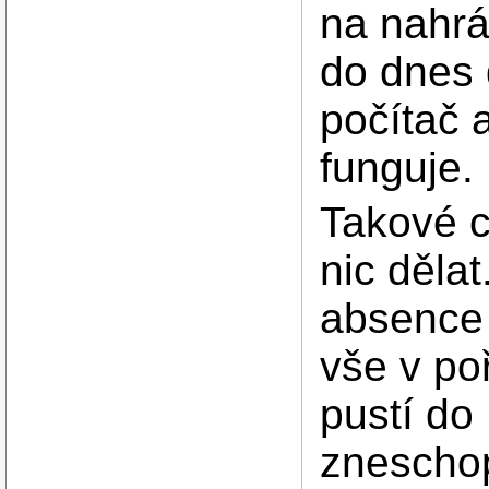
na nahrá
do dnes 
počítač 
funguje.
Takové c
nic dělat
absence 
vše v po
pustí do
zneschop