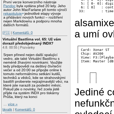
První verze konverzního nástroje
  5: [ 0- 0]: digi
Pandoc
byla vydána před 20 lety. Jeho
  6: [ 0]   : contr
autor John MacFarlane při tomto výročí
rekapituluje
jednotlivé etapy vývoje
a přidávání nových funkcí – rozšíření
alsamixe
nejen Markdownu a podporu mnoha
dalších formátů.
a umí ov
|🇵🇸
|
Komentářů: 0
Virtuální Bastlírna vol. 65: Už vám
dorazil předobjednaný INDX?
┌─────────────────
4.8. 00:55 | Pozvánky
│ Card: Xonar ST  
│ Chip: AV200     
Srpen přinesl nejen další spalující
│ View: F3:[Playba
vedro, ale také Virtuální Bastlírnu s
│ Item: Master [dB
neméně žhavými novinkami. Využijte
│                 
tedy předpovědi na deštivý čtvrteční
│                 
večer a od 20:00 se připojte online k
│     ┌──┐        
tomuto neformálnímu setkání kutilů,
│     │  │        
techniků a vědců, kde se strahovskými
│     │  │        
bastlíři proberete nejzajímavější věci, na
│     │  │        
které jste narazili za poslední měsíc.
│     │  │        
Jediné co
Pokud jde o novinky, řeč zcela jistě
│     │▒▒│        
přijde na systém INDX pro tiskárny
│     │▒▒│        
Průša, který na konci
│     │▒▒│        
nefunkčn
│     │▒▒│        
…
více »
│     │▒▒│        
bkralik
|
Komentářů: 0
│     │▒▒│        