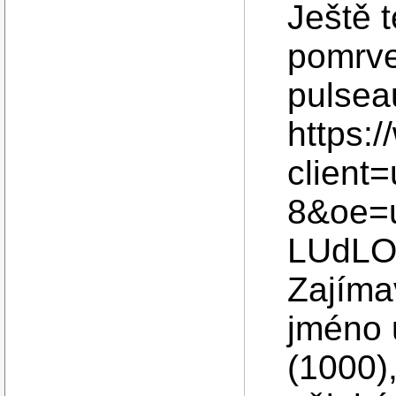
Ještě 
pomrve
pulsea
https:
client
8&oe=u
LUdLO
Zajímav
jméno 
(1000),