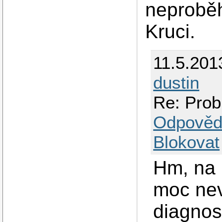
neproběh
Kruci.
11.5.201
dustin
Re: Prob
Odpověd
Blokovat
Hm, na 
moc nev
diagnost