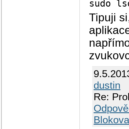
sudo ls
Tipuji s
aplikace
napřímo
zvukovc
9.5.201
dustin
Re: Pro
Odpově
Blokova