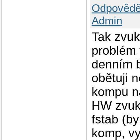
Odpovědě
Admin
Tak zvuk
problém 
denním b
obětuji 
kompu na
HW zvuko
fstab (by
komp, vy