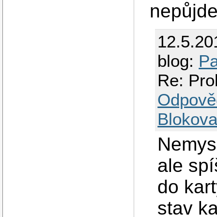
nepůjde
12.5.20
blog:
Pa
Re: Pro
Odpově
Blokova
Nemysl
ale spí
do kar
stav k