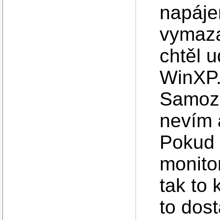
napáje
vymaza
chtěl u
WinXP.
Samozř
nevím a
Pokud 
monitor
tak to 
to dos