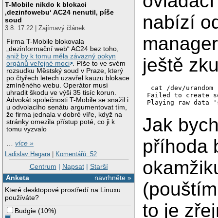
ovladací
│     │▒▒│        
T-Mobile nikdo k blokaci
│     │▒▒│        
‚dezinfowebu‘ AC24 nenutil, píše
nabízí o
│     ├──┤   64-30
soud
│     │OO│        
3.8. 17:22 | Zajímavý článek
│     └──┘        
manageru
│    69<>68       
Firma T-Mobile blokovala
│  < Master >Headp
„dezinformační web“ AC24 bez toho,
│                 
aniž by k tomu měla závazný pokyn
ještě zku
└─────────────────
orgánů veřejné moci
. Píše to ve svém
rozsudku Městský soud v Praze, který
po čtyřech letech uzavřel kauzu blokace
zmíněného webu. Operátor musí
 cat /dev/urandom 
uhradit škodu ve výši 35 tisíc korun.
Failed to create s
Advokát společnosti T-Mobile se snažil i
u odvolacího senátu argumentovat tím,
že firma jednala v dobré víře, když na
Jak bych
stránky omezila přístup poté, co ji k
tomu vyzvalo
příhoda b
…
více »
Ladislav Hagara
|
Komentářů: 52
okamžiku
Centrum
|
Napsat
|
Starší
Anketa
navrhněte »
(pouštím
Které desktopové prostředí na Linuxu
používáte?
to je zř
Budgie
(
10%
)