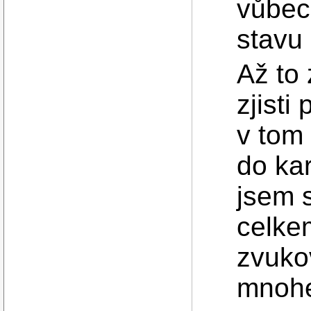
vůbec
stavu 
Až to 
zjisti
v tom
do kar
jsem s
celke
zvuko
mnohe