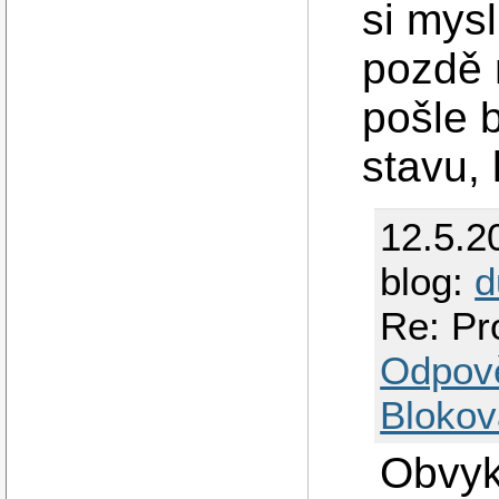
si mysl
pozdě 
pošle 
stavu, 
12.5.2
blog:
d
Re: Pr
Odpov
Blokov
Obvyk