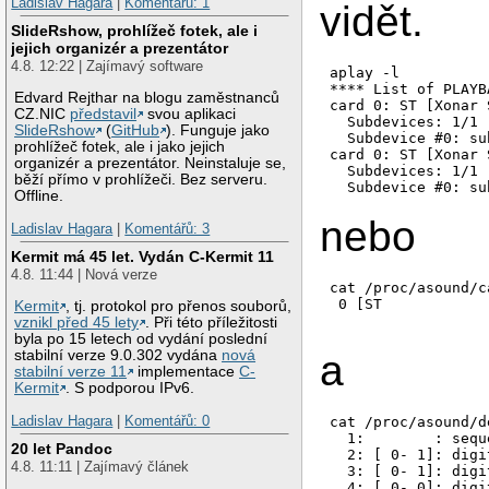
Ladislav Hagara
|
Komentářů: 1
vidět.
SlideRshow, prohlížeč fotek, ale i
jejich organizér a prezentátor
4.8. 12:22 | Zajímavý software
aplay -l

**** List of PLAYB
Edvard Rejthar na blogu zaměstnanců
card 0: ST [Xonar 
CZ.NIC
představil
svou aplikaci
  Subdevices: 1/1

SlideRshow
(
GitHub
). Funguje jako
  Subdevice #0: su
prohlížeč fotek, ale i jako jejich
card 0: ST [Xonar 
organizér a prezentátor. Neinstaluje se,
  Subdevices: 1/1

běží přímo v prohlížeči. Bez serveru.
Offline.
nebo
Ladislav Hagara
|
Komentářů: 3
Kermit má 45 let. Vydán C-Kermit 11
4.8. 11:44 | Nová verze
cat /proc/asound/ca
 0 [ST            
Kermit
, tj. protokol pro přenos souborů,
vznikl před 45 lety
. Při této příležitosti
byla po 15 letech od vydání poslední
stabilní verze 9.0.302 vydána
nová
a
stabilní verze 11
implementace
C-
Kermit
. S podporou IPv6.
Ladislav Hagara
|
Komentářů: 0
cat /proc/asound/d
  1:        : seque
20 let Pandoc
  2: [ 0- 1]: digi
4.8. 11:11 | Zajímavý článek
  3: [ 0- 1]: digi
  4: [ 0- 0]: digi