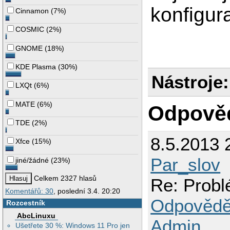
konfigura
Cinnamon
(
7%
)
COSMIC
(
2%
)
GNOME
(
18%
)
KDE Plasma
(
30%
)
Nástroje:
LXQt
(
6%
)
MATE
(
6%
)
Odpově
TDE
(
2%
)
8.5.2013 
Xfce
(
15%
)
Par_slov
jiné/žádné
(
23%
)
Celkem 2327 hlasů
Re: Prob
Komentářů: 30
, poslední 3.4. 20:20
Odpovědě
Rozcestník
AbcLinuxu
Admin
Ušetřete 30 %: Windows 11 Pro jen