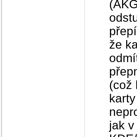
(AKG
odst
přep
že ka
odmít
přep
(což 
karty
nepr
jak v