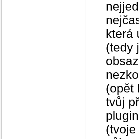
nejjed
nejčas
která
(tedy 
obsaz
nezkou
(opět 
tvůj p
plugin
(tvoje