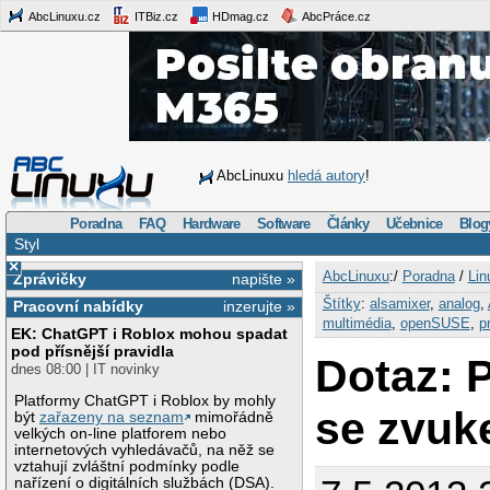
AbcLinuxu.cz
ITBiz.cz
HDmag.cz
AbcPráce.cz
AbcLinuxu
hledá autory
!
Poradna
FAQ
Hardware
Software
Články
Učebnice
Blog
Styl
×
AbcLinuxu
:/
Poradna
/
Lin
Zprávičky
napište »
Štítky
:
alsamixer
,
analog
,
Pracovní nabídky
inzerujte »
multimédia
,
openSUSE
,
p
EK: ChatGPT i Roblox mohou spadat
pod přísnější pravidla
Dotaz: 
dnes 08:00 | IT novinky
Platformy ChatGPT i Roblox by mohly
se zvuk
být
zařazeny na seznam
mimořádně
velkých on-line platforem nebo
internetových vyhledávačů, na něž se
vztahují zvláštní podmínky podle
nařízení o digitálních službách (DSA).