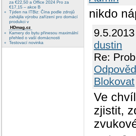
za €22,50 a Office 2024 Pro za
€17,15 – akce B
nikdo ná
Týden na ITBiz: Čína podle zdrojů
zahájila výrobu zařízení pro domácí
produkci v
HDmag.cz
9.5.2013
Kamery do bytu přinesou maximální
přehled o vaší domácnosti
dustin
Testovací novinka
Re: Prob
Odpověd
Blokovat
Ve chvíl
zjistit,
zvukové