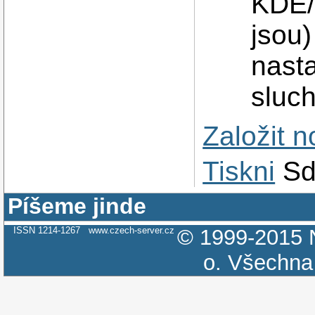
KDE/
jsou
nast
sluch
Založit 
Tiskni
Sd
Píšeme jinde
ISSN 1214-1267
www.czech-server.cz
© 1999-2015
o.
Všechna 