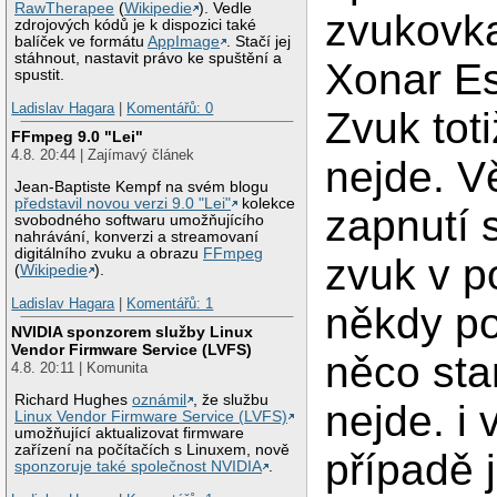
RawTherapee
(
Wikipedie
). Vedle
zvukovk
zdrojových kódů je k dispozici také
balíček ve formátu
AppImage
. Stačí jej
stáhnout, nastavit právo ke spuštění a
Xonar E
spustit.
Ladislav Hagara
|
Komentářů: 0
Zvuk toti
FFmpeg 9.0 "Lei"
4.8. 20:44 | Zajímavý článek
nejde. V
Jean-Baptiste Kempf na svém blogu
představil novou verzi 9.0 "Lei"
kolekce
zapnutí 
svobodného softwaru umožňujícího
nahrávání, konverzi a streamovaní
digitálního zvuku a obrazu
FFmpeg
zvuk v p
(
Wikipedie
).
Ladislav Hagara
|
Komentářů: 1
někdy po
NVIDIA sponzorem služby Linux
Vendor Firmware Service (LVFS)
něco sta
4.8. 20:11 | Komunita
Richard Hughes
oznámil
, že službu
nejde. i 
Linux Vendor Firmware Service (LVFS)
umožňující aktualizovat firmware
zařízení na počítačích s Linuxem, nově
případě j
sponzoruje také společnost NVIDIA
.