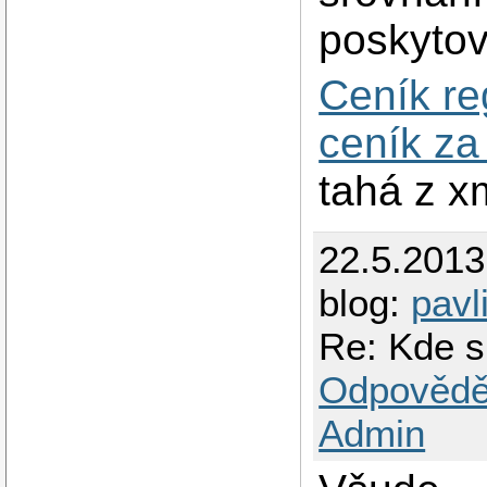
poskytov
Ceník re
ceník za
tahá z x
22.5.201
blog:
pavl
Re: Kde 
Odpovědě
Admin