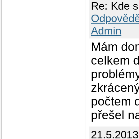
Re: Kde 
Odpovědě
Admin
Mám dome
celkem d
problémy
zkrácený
počtem 
přešel n
21.5.2013