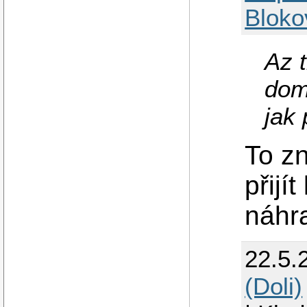
Bloko
Az 
dom
jak 
To z
přijí
náhra
22.5.
(Doli)