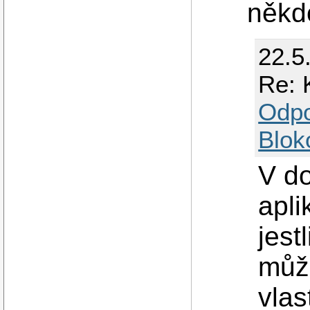
někdo
22.5
Re: 
Odp
Blok
V d
apli
jest
můž
vlas