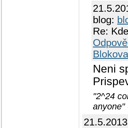
21.5.20
blog:
bl
Re: Kd
Odpově
Blokova
Neni s
Prispe
"2^24 co
anyone" 
21.5.2013