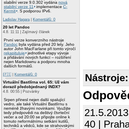
stabilní verze 9.0.302 vydána
nová
stabilní verze 11
implementace
C-
Kermit
. S podporou IPv6.
Ladislav Hagara
|
Komentářů: 0
20 let Pandoc
4.8. 11:11 | Zajímavý článek
První verze konverzního nástroje
Pandoc
byla vydána před 20 lety. Jeho
autor John MacFarlane při tomto výročí
rekapituluje
jednotlivé etapy vývoje
a přidávání nových funkcí – rozšíření
nejen Markdownu a podporu mnoha
dalších formátů.
Nástroje:
|🇵🇸
|
Komentářů: 0
Virtuální Bastlírna vol. 65: Už vám
dorazil předobjednaný INDX?
Odpově
4.8. 00:55 | Pozvánky
Srpen přinesl nejen další spalující
vedro, ale také Virtuální Bastlírnu s
neméně žhavými novinkami. Využijte
21.5.2013
tedy předpovědi na deštivý čtvrteční
večer a od 20:00 se připojte online k
40 | Prah
tomuto neformálnímu setkání kutilů,
techniků a vědců, kde se strahovskými