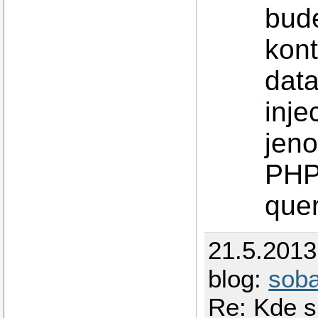
bud
kont
data
inje
jen
PHP 
quer
21.5.201
blog:
sob
Re: Kde 