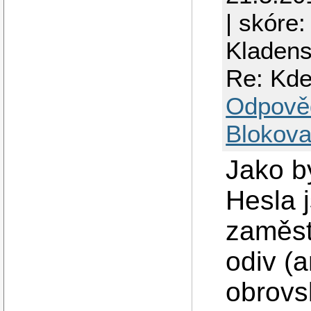
| skóre:
Kladen
Re: Kd
Odpově
Blokova
Jako b
Hesla 
zaměst
odiv (a
obrovsk