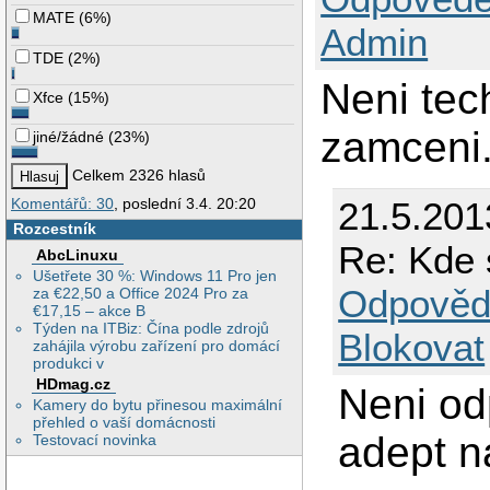
MATE
(
6%
)
Admin
TDE
(
2%
)
Neni tec
Xfce
(
15%
)
zamceni
jiné/žádné
(
23%
)
Celkem 2326 hlasů
Komentářů: 30
, poslední 3.4. 20:20
21.5.201
Rozcestník
Re: Kde
AbcLinuxu
Ušetřete 30 %: Windows 11 Pro jen
Odpověd
za €22,50 a Office 2024 Pro za
€17,15 – akce B
Týden na ITBiz: Čína podle zdrojů
Blokovat
zahájila výrobu zařízení pro domácí
produkci v
HDmag.cz
Neni od
Kamery do bytu přinesou maximální
přehled o vaší domácnosti
adept 
Testovací novinka