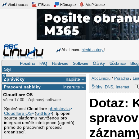
AbcLinuxu.cz
ITBiz.cz
HDmag.cz
AbcPráce.cz
AbcLinuxu
hledá autory
!
Poradna
FAQ
Hardware
Software
Články
Učebnice
Blog
Styl
×
AbcLinuxu
:/
Poradna
/
Lin
Zprávičky
napište »
Pracovní nabídky
inzerujte »
Štítky
:
DNS
,
Internet
U
Cloudflare OS
Dotaz: 
včera 17:00 | Zajímavý software
Společnost Cloudflare
představila
spravov
Cloudflare OS
(
GitHub
), tj. open
source platformu navrženou pro
integraci umělé inteligence (agentů)
přímo do pracovních procesů
záznam
organizací.