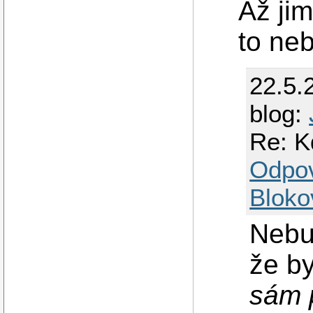
Až jim
to ne
22.5.
blog:
Re: K
Odpo
Bloko
Nebud
že by
sám 