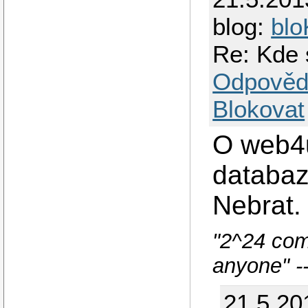
blog:
blo
Re: Kde
Odpověd
Blokovat
O web4u 
databaz
Nebrat.
"2^24 com
anyone" -
21.5.20