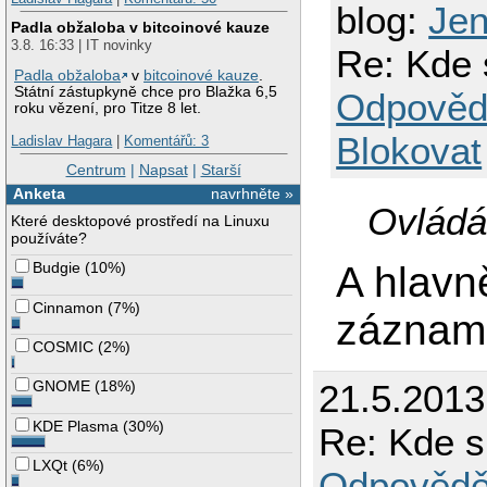
blog:
Je
Padla obžaloba v bitcoinové kauze
3.8. 16:33 | IT novinky
Re: Kde
Padla obžaloba
v
bitcoinové kauze
.
Státní zástupkyně chce pro Blažka 6,5
Odpověd
roku vězení, pro Titze 8 let.
Blokovat
Ladislav Hagara
|
Komentářů: 3
Centrum
|
Napsat
|
Starší
Anketa
navrhněte »
Ovládán
Které desktopové prostředí na Linuxu
používáte?
A hlavn
Budgie
(
10%
)
Cinnamon
(
7%
)
záznam
COSMIC
(
2%
)
21.5.2013
GNOME
(
18%
)
KDE Plasma
(
30%
)
Re: Kde 
LXQt
(
6%
)
Odpovědě