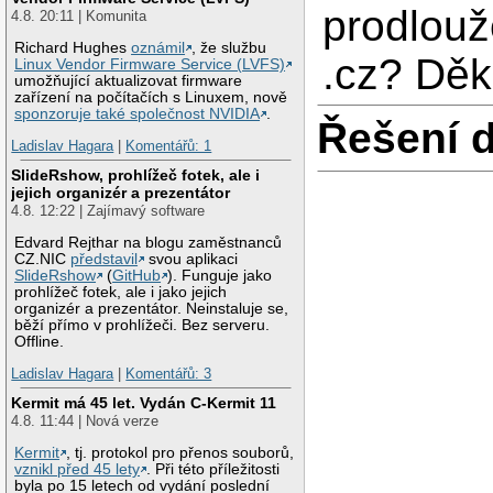
prodlou
4.8. 20:11 | Komunita
Richard Hughes
oznámil
, že službu
.cz? Děk
Linux Vendor Firmware Service (LVFS)
umožňující aktualizovat firmware
zařízení na počítačích s Linuxem, nově
sponzoruje také společnost NVIDIA
.
Řešení 
Ladislav Hagara
|
Komentářů: 1
SlideRshow, prohlížeč fotek, ale i
jejich organizér a prezentátor
4.8. 12:22 | Zajímavý software
Edvard Rejthar na blogu zaměstnanců
CZ.NIC
představil
svou aplikaci
SlideRshow
(
GitHub
). Funguje jako
prohlížeč fotek, ale i jako jejich
organizér a prezentátor. Neinstaluje se,
běží přímo v prohlížeči. Bez serveru.
Offline.
Ladislav Hagara
|
Komentářů: 3
Kermit má 45 let. Vydán C-Kermit 11
4.8. 11:44 | Nová verze
Kermit
, tj. protokol pro přenos souborů,
vznikl před 45 lety
. Při této příležitosti
byla po 15 letech od vydání poslední