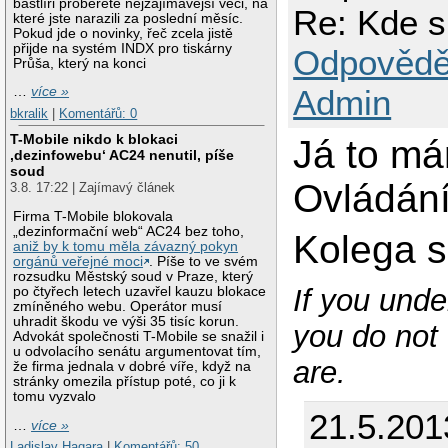
bastlíři proberete nejzajímavější věci, na
Re: Kde 
které jste narazili za poslední měsíc.
Pokud jde o novinky, řeč zcela jistě
přijde na systém INDX pro tiskárny
Odpovědě
Průša, který na konci
Admin
…
více »
bkralik
|
Komentářů: 0
T-Mobile nikdo k blokaci
Já to má
‚dezinfowebu‘ AC24 nenutil, píše
soud
Ovládání
3.8. 17:22 | Zajímavý článek
Firma T-Mobile blokovala
„dezinformační web“ AC24 bez toho,
Kolega s
aniž by k tomu měla závazný pokyn
orgánů veřejné moci
. Píše to ve svém
rozsudku Městský soud v Praze, který
If you unde
po čtyřech letech uzavřel kauzu blokace
zmíněného webu. Operátor musí
uhradit škodu ve výši 35 tisíc korun.
you do not 
Advokát společnosti T-Mobile se snažil i
u odvolacího senátu argumentovat tím,
are.
že firma jednala v dobré víře, když na
stránky omezila přístup poté, co ji k
tomu vyzvalo
21.5.201
…
více »
Ladislav Hagara
|
Komentářů: 50