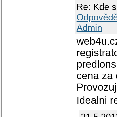
Re: Kde 
Odpovědě
Admin
web4u.cz
registrat
predlons
cena za 
Provozuj
Idealni r
21.5.201