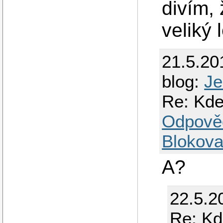
divím, 
veliký 
21.5.20
blog:
Je
Re: Kd
Odpově
Blokova
A?
22.5.2
Re: K