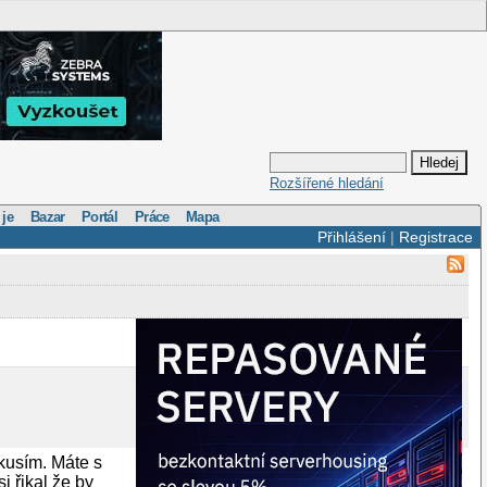
Rozšířené hledání
 je
Bazar
Portál
Práce
Mapa
Přihlášení
|
Registrace
zkusím. Máte s
i řikal že by