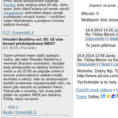
První verze konverzního nástroje
Pandoc
byla vydána před 20 lety. Jeho
Zeptam se jinak, 
autor John MacFarlane při tomto výročí
rekapituluje
jednotlivé etapy vývoje
Bitcoin: 0
a přidávání nových funkcí – rozšíření
Multipool: tisíc ko
nejen Markdownu a podporu mnoha
dalších formátů.
16.6.2014 14:25
J
|🇵🇸
|
Komentářů: 0
Re: Těžba Bitcoin 
Odpovědět
| |
Sbali
Virtuální Bastlírna vol. 65: Už vám
dorazil předobjednaný INDX?
To jsem přehnal.
4.8. 00:55 | Pozvánky
Srpen přinesl nejen další spalující
16.6.2014 12:58 Jarda
vedro, ale také Virtuální Bastlírnu s
Re: Těžba Bitcoin na Ra
neméně žhavými novinkami. Využijte
Odpovědět
| |
Sbalit
|
Li
tedy předpovědi na deštivý čtvrteční
Muhehe. Dobry ftip. T
večer a od 20:00 se připojte online k
tomuto neformálnímu setkání kutilů,
http://www.alcula.com/
techniků a vědců, kde se strahovskými
Vychutnejte si ty nuly
bastlíři proberete nejzajímavější věci, na
které jste narazili za poslední měsíc.
Založit nové vlákno
•
Pokud jde o novinky, řeč zcela jistě
přijde na systém INDX pro tiskárny
Tiskni
Sdílej:
Průša, který na konci
…
více »
bkralik
|
Komentářů: 0