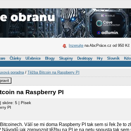
Inzerujte
na AbcPráce.cz od 950 Kč
are
Články
Učebnice
Blogy
Skupiny
Desktopy
Hry
Slovník
Kdo
uxová poradna
/
Těžba Bitcoin na Raspberry PI
pravit
tcoin na Raspberry PI
| skóre: 5 | Písek
rry PI
 Bitcoinech. Válí se mi doma Raspberry PI tak sem si řek že to 
 Návodů jak zprovoznit těžbu na PI je na netu spousta tak sem s