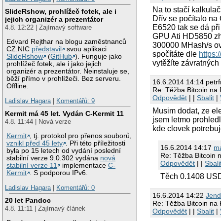
Na to stačí kalkula
SlideRshow, prohlížeč fotek, ale i
Dřív se počítalo n
jejich organizér a prezentátor
E6520 tak se dá při
4.8. 12:22 | Zajímavý software
GPU Ati HD5850 zhu
Edvard Rejthar na blogu zaměstnanců
300000 MHash/s ov
CZ.NIC
představil
svou aplikaci
spočítáte dle
https:
SlideRshow
(
GitHub
). Funguje jako
vytěžíte závratnýc
prohlížeč fotek, ale i jako jejich
organizér a prezentátor. Neinstaluje se,
běží přímo v prohlížeči. Bez serveru.
16.6.2014 14:14 petr
Offline.
Re: Těžba Bitcoin na
Odpovědět
| |
Sbalit
|
Ladislav Hagara
|
Komentářů: 9
Musim dodat, ze ele
Kermit má 45 let. Vydán C-Kermit 11
jsem letmo prohledl
4.8. 11:44 | Nová verze
kde clovek potrebu
Kermit
, tj. protokol pro přenos souborů,
vznikl před 45 lety
. Při této příležitosti
16.6.2014 14:17
ma
byla po 15 letech od vydání poslední
Re: Těžba Bitcoin 
stabilní verze 9.0.302 vydána
nová
Odpovědět
| |
Sbali
stabilní verze 11
implementace
C-
Kermit
. S podporou IPv6.
Těch 0.1408 USD j
Ladislav Hagara
|
Komentářů: 0
16.6.2014 14:22
Jen
20 let Pandoc
Re: Těžba Bitcoin na
4.8. 11:11 | Zajímavý článek
Odpovědět
| |
Sbalit
|