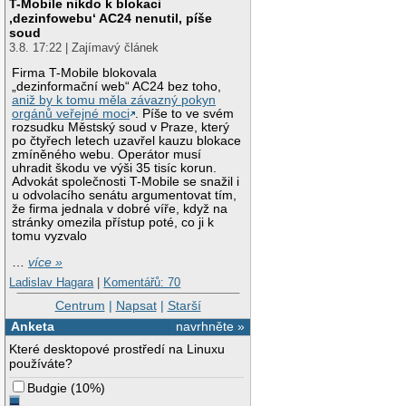
T-Mobile nikdo k blokaci
‚dezinfowebu‘ AC24 nenutil, píše
soud
3.8. 17:22 | Zajímavý článek
Firma T-Mobile blokovala
„dezinformační web“ AC24 bez toho,
aniž by k tomu měla závazný pokyn
orgánů veřejné moci
. Píše to ve svém
rozsudku Městský soud v Praze, který
po čtyřech letech uzavřel kauzu blokace
zmíněného webu. Operátor musí
uhradit škodu ve výši 35 tisíc korun.
Advokát společnosti T-Mobile se snažil i
u odvolacího senátu argumentovat tím,
že firma jednala v dobré víře, když na
stránky omezila přístup poté, co ji k
tomu vyzvalo
…
více »
Ladislav Hagara
|
Komentářů: 70
Centrum
|
Napsat
|
Starší
Anketa
navrhněte »
Které desktopové prostředí na Linuxu
používáte?
Budgie
(
10%
)