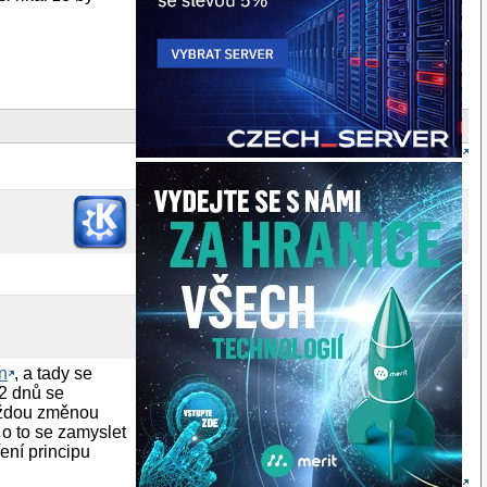
on
, a tady se
2 dnů se
každou změnou
 o to se zamyslet
ení principu