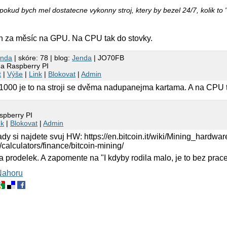
pokud bych mel dostatecne vykonny stroj, ktery by bezel 24/7, kolik to 
run za měsíc na GPU. Na CPU tak do stovky.
endа
| skóre: 78 | blog:
Jenda
| JO70FB
na Raspberry PI
t
|
Výše
|
Link
|
Blokovat
|
Admin
 1000 je to na stroji se dvěma nadupanejma kartama. A na CPU
spberry PI
nk
|
Blokovat
|
Admin
ady si najdete svuj HW: https://en.bitcoin.it/wiki/Mining_hardw
calculators/finance/bitcoin-mining/
 a prodelek. A zapomente na "I kdyby rodila malo, je to bez prac
Nahoru