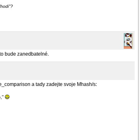
"hodi"?
 to bude zanedbatelné.
are_comparison a tady zadejte svoje Mhash/s:
e."