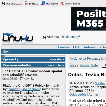
AbcLinuxu.cz
ITBiz.cz
HDmag.cz
AbcPráce.cz
AbcLinuxu
hledá autory
!
Poradna
FAQ
Hardware
Softw
Styl
×
AbcLinuxu
:/
Poradna
/
Lin
Zprávičky
napište »
Pracovní nabídky
inzerujte »
Štítky
:
bitcoin
,
Mate
U
EK: ChatGPT i Roblox mohou spadat
Dotaz: Těžba Bi
pod přísnější pravidla
dnes 08:00 | IT novinky
16.6.2014 11:20
Malder
Platformy ChatGPT i Roblox by mohly
Těžba Bitcoin na Raspbe
být
zařazeny na seznam
mimořádně
Přečteno: 2274×
velkých on-line platforem nebo
Odpovědět
|
Admin
internetových vyhledávačů, na něž se
vztahují zvláštní podmínky podle
Furt se všude mluví o
nařízení o digitálních službách (DSA).
tím někdo zkušenosti?