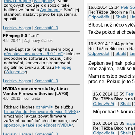
RawTherapee
(
Wikipedie
). Vedle
zdrojových kódů je k dispozici také
16.6.2014 12:34
Petr Š
balíček ve formátu
AppImage
. Stačí jej
Re: Těžba Bitcoin na Ra
stáhnout, nastavit právo ke spuštění a
Odpovědět
| |
Sbalit
|
Li
spustit.
Blbost, než něco vytěž
Ladislav Hagara
|
Komentářů: 0
Takže pokud si chcete 
FFmpeg 9.0 "Lei"
4.8. 20:44 | Zajímavý článek
16.6.2014 12:44 petrfm
Re: Těžba Bitcoin na Ra
Jean-Baptiste Kempf na svém blogu
Odpovědět
| |
Sbalit
|
Li
představil novou verzi 9.0 "Lei"
kolekce
svobodného softwaru umožňujícího
nahrávání, konverzi a streamovaní
Zeptam se jinak, poku
digitálního zvuku a obrazu
FFmpeg
mne zajima, jestli se
(
Wikipedie
).
Mam nonstop bezici ser
Ladislav Hagara
|
Komentářů: 0
proc ne. Pokud je to 5
NVIDIA sponzorem služby Linux
Vendor Firmware Service (LVFS)
16.6.2014 12:59
Petr
4.8. 20:11 | Komunita
Re: Těžba Bitcoin na
Odpovědět
| |
Sbalit
|
Richard Hughes
oznámil
, že službu
Můj odhad 5 korun 
Linux Vendor Firmware Service (LVFS)
umožňující aktualizovat firmware
zařízení na počítačích s Linuxem, nově
16.6.2014 13:09
maja
sponzoruje také společnost NVIDIA
.
Re: Těžba Bitcoin na
Odpovědět
| |
Sbalit
|
Ladislav Hagara
|
Komentářů: 0