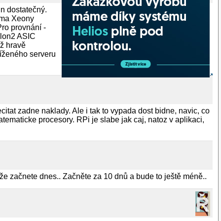
in dostatečný.
věma Xeony
ro provnání -
alon2 ASIC
ž hravě
tíženého serveru
itat zadne naklady. Ale i tak to vypada dost bidne, navic, co
ematicke procesory. RPi je slabe jak caj, natoz v aplikaci,
 že začnete dnes.. Začněte za 10 dnů a bude to ještě méně..