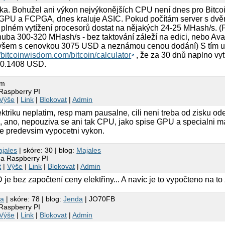
čka. Bohužel ani výkon nejvýkonějších CPU není dnes pro Bitco
a GPU a FCPGA, dnes kraluje ASIC. Pokud počítám server s d
 plném vytížení procesorů dostat na nějakých 24-25 MHash/s. (P
ba 300-320 MHash/s - bez taktování záleží na edici, nebo Av
šem s cenovkou 3075 USD a neznámou cenou dodání) S tím u
//bitcoinwisdom.com/bitcoin/calculator
, že za 30 dnů naplno vy
h 0.1408 USD.
fm
 Raspberry PI
Výše
|
Link
|
Blokovat
|
Admin
ktriku neplatim, resp mam pausalne, cili neni treba od zisku odec
, ano, nepouziva se ani tak CPU, jako spise GPU a specialni mat
je predevsim vypocetni vykon.
jales
| skóre: 30 | blog:
Majales
na Raspberry PI
t
|
Výše
|
Link
|
Blokovat
|
Admin
e bez započtení ceny elektřiny... A navíc je to vypočteno na to
dа
| skóre: 78 | blog:
Jenda
| JO70FB
 Raspberry PI
Výše
|
Link
|
Blokovat
|
Admin