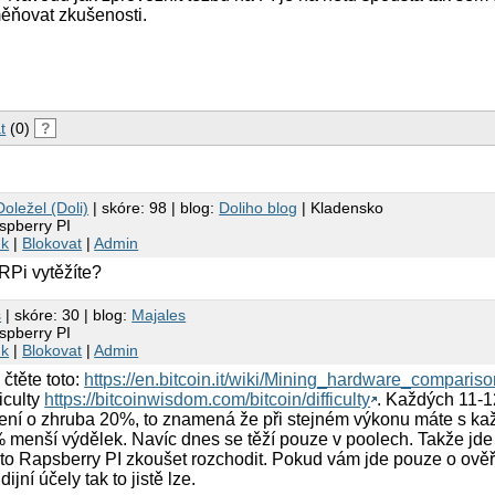
měňovat zkušenosti.
t
(0)
?
oležel (Doli)
| skóre: 98 | blog:
Doliho blog
| Kladensko
spberry PI
nk
|
Blokovat
|
Admin
RPi vytěžíte?
s
| skóre: 30 | blog:
Majales
spberry PI
nk
|
Blokovat
|
Admin
čtěte toto:
https://en.bitcoin.it/wiki/Mining_hardware_comparis
ficulty
https://bitcoinwisdom.com/bitcoin/difficulty
. Každých 11-1
žení o zhruba 20%, to znamená že při stejném výkonu máte s 
0% menší výdělek. Navíc dnes se těží pouze v poolech. Takže jde
ec to Rapsberry PI zkoušet rozchodit. Pokud vám jde pouze o ověř
ijní účely tak to jistě lze.