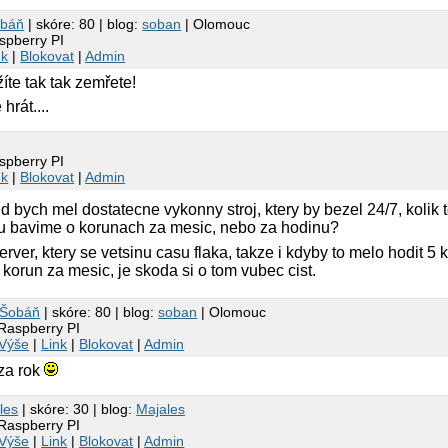
obáň
| skóre: 80 | blog:
soban
| Olomouc
spberry PI
nk
|
Blokovat
|
Admin
íte tak tak zemřete!
hrát....
spberry PI
nk
|
Blokovat
|
Admin
d bych mel dostatecne vykonny stroj, ktery by bezel 24/7, kolik 
 tu bavime o korunach za mesic, nebo za hodinu?
ver, ktery se vetsinu casu flaka, takze i kdyby to melo hodit 5 
 korun za mesic, je skoda si o tom vubec cist.
 Šobáň
| skóre: 80 | blog:
soban
| Olomouc
 Raspberry PI
Výše
|
Link
|
Blokovat
|
Admin
za rok
les
| skóre: 30 | blog:
Majales
 Raspberry PI
Výše
|
Link
|
Blokovat
|
Admin