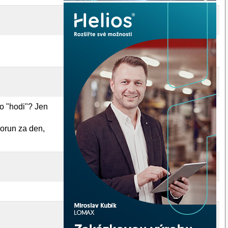
to "hodi"? Jen
korun za den,