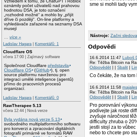
Vzhledem k tomu, že ChatGPT i Roblox
sme si mohli tady vy
oznámily počet uživatelů nad prahovou
hodnotou DSA, je toto označení
„rozhodně možné“ a mohlo by „přijít
dříve či později“. On-line platformy a
vyhledávače zařazené na seznamy DSA
musejí
Nástroje:
Začni sledova
…
více »
Ladislav Hagara
|
Komentářů: 1
Odpovědi
Cloudflare OS
včera 17:00 | Zajímavý software
16.6.2014 11:47
Luboš D
Re: Těžba Bitcoin na Ra
Společnost Cloudflare
představila
Odpovědět
| |
Sbalit
|
Li
Cloudflare OS
(
GitHub
), tj. open
source platformu navrženou pro
Co čekáte, že na tom 
integraci umělé inteligence (agentů)
přímo do pracovních procesů
16.6.2014 11:58
majale
organizací.
Re: Těžba Bitcoin na Ra
Odpovědět
| |
Sbalit
|
Li
Ladislav Hagara
|
Komentářů: 0
Pro porovnání výkonu 
RawTherapee 5.13
podívejte jak roste dif
včera 12:44 | Nová verze
zvyšuje náročnost tě
Byla vydána nová verze 5.13
difficulty zhruba o 2
svobodného multiplatformního softwaru
jestli stojí za to vůb
pro konverzi a zpracování digitálních
nebo to chcete pro stud
fotografií primárně ve formátů RAW