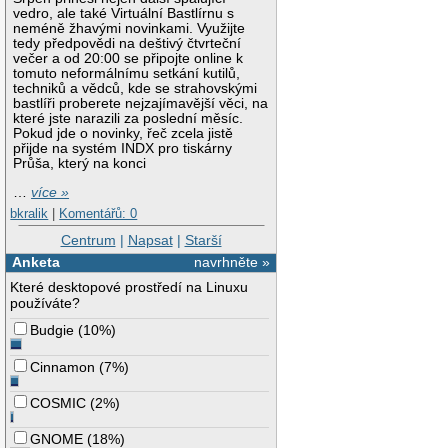
vedro, ale také Virtuální Bastlírnu s
neméně žhavými novinkami. Využijte
tedy předpovědi na deštivý čtvrteční
večer a od 20:00 se připojte online k
tomuto neformálnímu setkání kutilů,
techniků a vědců, kde se strahovskými
bastlíři proberete nejzajímavější věci, na
které jste narazili za poslední měsíc.
Pokud jde o novinky, řeč zcela jistě
přijde na systém INDX pro tiskárny
Průša, který na konci
…
více »
bkralik
|
Komentářů: 0
Centrum
|
Napsat
|
Starší
Anketa
navrhněte »
Které desktopové prostředí na Linuxu
používáte?
Budgie
(
10%
)
Cinnamon
(
7%
)
COSMIC
(
2%
)
GNOME
(
18%
)