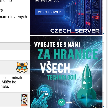
i slitne
LTS
z mam otevrenych
ho z terminálu,
e. Může ho
inálu.