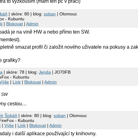
itra to vyzkousim (mam ten pc v praci)
obáň
| skóre: 80 | blog:
soban
| Olomouc
ox - Kubuntu
nk
|
Blokovat
|
Admin
padá je na vině HW a nebo přímo ten SW.
memtest).
letně smazat profil či založit nového uživatele na pokusy a za
e grafiky?
dа
| skóre: 78 | blog:
Jenda
| JO70FB
reFox - Kubuntu
Výše
|
Link
|
Blokovat
|
Admin
n SW
vny cestou…
tr Šobáň
| skóre: 80 | blog:
soban
| Olomouc
FireFox - Kubuntu
t
|
Výše
|
Link
|
Blokovat
|
Admin
daly i další aplikace používající ty knihovny.