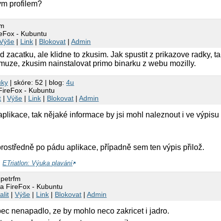
tým profilem?
fm
reFox - Kubuntu
Výše
|
Link
|
Blokovat
|
Admin
 zacatku, ale klidne to zkusim. Jak spustit z prikazove radky, ta
uze, zkusim nainstalovat primo binarku z webu mozilly.
uky
| skóre: 52 | blog:
4u
FireFox - Kubuntu
t
|
Výše
|
Link
|
Blokovat
|
Admin
plikace, tak nějaké informace by jsi mohl naleznout i ve výpisu 
prostředně po pádu aplikace, případně sem ten výpis přilož.
,
ETriatlon: Výuka plavání
 petrfm
da FireFox - Kubuntu
alit
|
Výše
|
Link
|
Blokovat
|
Admin
ec nenapadlo, ze by mohlo neco zakricet i jadro.