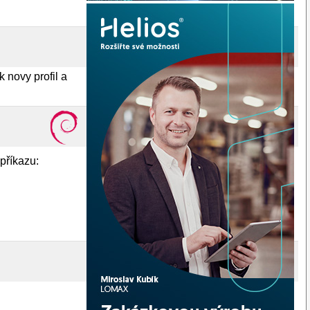
k novy profil a
příkazu: