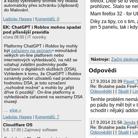
firefox. Deje se to ve
a každý vykreslený snímek hry vkládá
automaticky přes schránku (clipboard)
prohlizec. Stalo se ne
do Malování.
Mam firefox 32 - for 
Ladislav Hagara
|
Komentářů: 0
Diky za tipy, co s tim
jen 5 panelu, tak i kdy
EK: ChatGPT i Roblox mohou spadat
pod přísnější pravidla
včera 08:00 | IT novinky
Platformy ChatGPT i Roblox by mohly
být
zařazeny na seznam
mimořádně
velkých on-line platforem nebo
Nástroje:
Začni sledova
internetových vyhledávačů, na něž se
vztahují zvláštní podmínky podle
nařízení o digitálních službách (DSA).
Odpovědi
Vzhledem k tomu, že ChatGPT i Roblox
oznámily počet uživatelů nad prahovou
17.9.2014 20:39
Pavel 
hodnotou DSA, je toto označení
Re: Brutalne pada FireF
„rozhodně možné“ a mohlo by „přijít
Odpovědět
| |
Sbalit
|
Li
dříve či později“. On-line platformy a
vyhledávače zařazené na seznamy DSA
Tenhle problém nemám,
musejí
po pádu by měl být v
schodit i nějaký addon
…
více »
Ladislav Hagara
|
Komentářů: 7
17.9.2014 21:56
Jendа
|
Cloudflare OS
Re: Brutalne pada FireF
5.8. 17:00 | Zajímavý software
Odpovědět
| |
Sbalit
|
Li