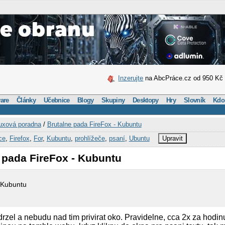
Inzerujte
na AbcPráce.cz od 950 Kč
are
Články
Učebnice
Blogy
Skupiny
Desktopy
Hry
Slovník
Kdo
uxová poradna
/
Brutalne pada FireFox - Kubuntu
ce
,
Firefox
,
For
,
Kubuntu
,
prohlížeče
,
psaní
,
Ubuntu
Upravit
 pada FireFox - Kubuntu
 Kubuntu
drzel a nebudu nad tim privirat oko. Pravidelne, cca 2x za hodi