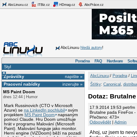
AbcLinuxu.cz
ITBiz.cz
HDmag.cz
AbcPráce.cz
AbcLinuxu
hledá autory
!
Poradna
FAQ
Hardware
Softw
Styl
×
AbcLinuxu
:/
Poradna
/
Lin
Zprávičky
napište »
Pracovní nabídky
inzerujte »
Štítky
:
Canonical
,
distribu
MS Paint Doom
Dotaz: Brutalne
dnes 12:44 | Humor
Mark Russinovich (CTO v Microsoft
17.9.2014 19:53 petrfm
Azure) se
na LinkedIn pochlubil
svým
Brutalne pada FireFox -
projektem
MS Paint Doom
napsaným
Přečteno: 473×
pomocí Claude. Hru Doom umožňuje
Odpovědět
|
Admin
hrát v programu Malování (Microsoft
Paint). Malování funguje jako monitor.
Ahoj, uz jsem to nevy
Herní engine (ViZDoom) běží na pozadí