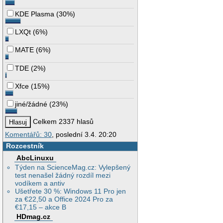
KDE Plasma
(
30%
)
LXQt
(
6%
)
MATE
(
6%
)
TDE
(
2%
)
Xfce
(
15%
)
jiné/žádné
(
23%
)
Celkem 2337 hlasů
Komentářů: 30
, poslední 3.4. 20:20
Rozcestník
AbcLinuxu
Týden na ScienceMag.cz: Vylepšený
test nenašel žádný rozdíl mezi
vodíkem a antiv
Ušetřete 30 %: Windows 11 Pro jen
za €22,50 a Office 2024 Pro za
€17,15 – akce B
HDmag.cz