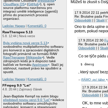
Společnost Cloudflare
představila
Můžeš to zkusit s čis
Cloudflare OS
(
GitHub
), tj. open
source platformu navrženou pro
integraci umělé inteligence (agentů)
17.9.2014 22:11 petr
přímo do pracovních procesů
Re: Brutalne pada Fi
organizací.
Odpovědět
| |
Sbalit
|
Ladislav Hagara
|
Komentářů: 0
Ono to dela uplne od
potom, pokud nepom
RawTherapee 5.13
5.8. 12:44 | Nová verze
17.9.2014 22:30
F
Byla vydána nová verze 5.13
Re: Brutalne pada 
svobodného multiplatformního softwaru
Odpovědět
| |
Sbali
pro konverzi a zpracování digitálních
fotografií primárně ve formátů RAW
Co se týče pádu a
RawTherapee
(
Wikipedie
). Vedle
zdrojových kódů je k dispozici také
balíček ve formátu
AppImage
. Stačí jej
stáhnout, nastavit právo ke spuštění a
, který spusť bez
spustit.
Ladislav Hagara
|
Komentářů: 0
--
RÁMO: psí tábor
FFmpeg 9.0 "Lei"
17.9.2014 22:34
4.8. 20:44 | Zajímavý článek
Re: Brutalne pa
Odpovědět
| |
Sb
Jean-Baptiste Kempf na svém blogu
představil novou verzi 9.0 "Lei"
kolekce
OK, to mne vub
svobodného softwaru umožňujícího
nahrávání, konverzi a streamovaní