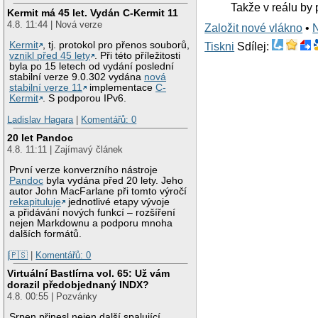
Takže v reálu by 
Kermit má 45 let. Vydán C-Kermit 11
4.8. 11:44 | Nová verze
Založit nové vlákno
•
Kermit
, tj. protokol pro přenos souborů,
Tiskni
Sdílej:
vznikl před 45 lety
. Při této příležitosti
byla po 15 letech od vydání poslední
stabilní verze 9.0.302 vydána
nová
stabilní verze 11
implementace
C-
Kermit
. S podporou IPv6.
Ladislav Hagara
|
Komentářů: 0
20 let Pandoc
4.8. 11:11 | Zajímavý článek
První verze konverzního nástroje
Pandoc
byla vydána před 20 lety. Jeho
autor John MacFarlane při tomto výročí
rekapituluje
jednotlivé etapy vývoje
a přidávání nových funkcí – rozšíření
nejen Markdownu a podporu mnoha
dalších formátů.
|🇵🇸
|
Komentářů: 0
Virtuální Bastlírna vol. 65: Už vám
dorazil předobjednaný INDX?
4.8. 00:55 | Pozvánky
Srpen přinesl nejen další spalující