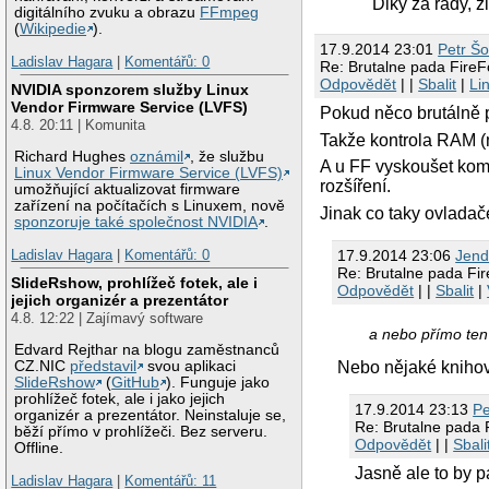
Diky za rady, z
digitálního zvuku a obrazu
FFmpeg
(
Wikipedie
).
17.9.2014 23:01
Petr Š
Ladislav Hagara
|
Komentářů: 0
Re: Brutalne pada FireF
Odpovědět
| |
Sbalit
|
Li
NVIDIA sponzorem služby Linux
Vendor Firmware Service (LVFS)
Pokud něco brutálně 
4.8. 20:11 | Komunita
Takže kontrola RAM (
Richard Hughes
oznámil
, že službu
A u FF vyskoušet komp
Linux Vendor Firmware Service (LVFS)
rozšíření.
umožňující aktualizovat firmware
zařízení na počítačích s Linuxem, nově
Jinak co taky ovladač
sponzoruje také společnost NVIDIA
.
17.9.2014 23:06
Jen
Ladislav Hagara
|
Komentářů: 0
Re: Brutalne pada Fi
SlideRshow, prohlížeč fotek, ale i
Odpovědět
| |
Sbalit
|
jejich organizér a prezentátor
4.8. 12:22 | Zajímavý software
a nebo přímo te
Edvard Rejthar na blogu zaměstnanců
CZ.NIC
představil
svou aplikaci
Nebo nějaké kniho
SlideRshow
(
GitHub
). Funguje jako
prohlížeč fotek, ale i jako jejich
17.9.2014 23:13
Pe
organizér a prezentátor. Neinstaluje se,
Re: Brutalne pada 
běží přímo v prohlížeči. Bez serveru.
Odpovědět
| |
Sbali
Offline.
Jasně ale to by pa
Ladislav Hagara
|
Komentářů: 11