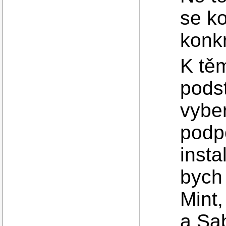
se ko
konk
K tě
podst
vyber
podp
insta
bych
Mint
a Sa