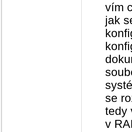
vím 
jak s
konf
konfi
doku
soub
syst
se ro
tedy 
v RAI