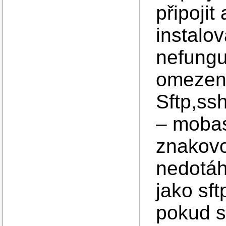
připojit
instalov
nefungu
omezení
Sftp,ssh
– mobas
znakovo
nedotáh
jako sft
pokud s