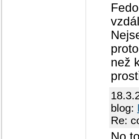
Fedo
vzdá
Nejs
proto
než k
prost
18.3.
blog:
Re: c
No to