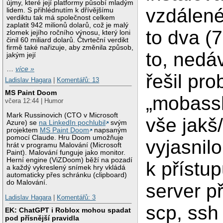
újmy, které její platformy působí mladým
vzdálené
lidem. S přihlédnutím k dřívějšímu
verdiktu tak má společnost celkem
zaplatit 942 milionů dolarů, což je malý
to dva (7
zlomek jejího ročního výnosu, který loni
činil 60 miliard dolarů. Čtvrteční verdikt
firmě také nařizuje, aby změnila způsob,
to, nedá
jakým její
…
více »
řešil pr
Ladislav Hagara
|
Komentářů: 13
MS Paint Doom
„mobassh
včera 12:44 | Humor
Mark Russinovich (CTO v Microsoft
vše jakš
Azure) se
na LinkedIn pochlubil
svým
projektem
MS Paint Doom
napsaným
pomocí Claude. Hru Doom umožňuje
vyjasnil
hrát v programu Malování (Microsoft
Paint). Malování funguje jako monitor.
Herní engine (ViZDoom) běží na pozadí
k přístu
a každý vykreslený snímek hry vkládá
automaticky přes schránku (clipboard)
do Malování.
server p
Ladislav Hagara
|
Komentářů: 3
scp, ssh
EK: ChatGPT i Roblox mohou spadat
pod přísnější pravidla