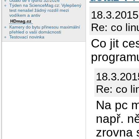
Událo se v týdnu 32/2026
Týden na ScienceMag.cz: Vylepšený
test nenašel žádný rozdíl mezi
18.3.2015
vodíkem a antiv
HDmag.cz
Re: co li
Kamery do bytu přinesou maximální
přehled o vaší domácnosti
Testovací novinka
Co jit c
programu
18.3.201
Re: co l
Na pc m
např. ně
zrovna 