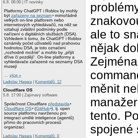
6.8. 08:00 | IT novinky
problém
Platformy ChatGPT i Roblox by mohly
být
zařazeny na seznam
mimořádně
znakovo
velkých on-line platforem nebo
internetových vyhledávačů, na něž se
vztahují zvláštní podmínky podle
ale to s
nařízení o digitálních službách (DSA).
Vzhledem k tomu, že ChatGPT i Roblox
oznámily počet uživatelů nad prahovou
nějak do
hodnotou DSA, je toto označení
„rozhodně možné“ a mohlo by „přijít
Zejména 
dříve či později“. On-line platformy a
vyhledávače zařazené na seznamy DSA
musejí
commande
…
více »
Ladislav Hagara
|
Komentářů: 12
měnit ne
Cloudflare OS
5.8. 17:00 | Zajímavý software
manažerů
Společnost Cloudflare
představila
Cloudflare OS
(
GitHub
), tj. open
tento. P
source platformu navrženou pro
integraci umělé inteligence (agentů)
přímo do pracovních procesů
spojené 
organizací.
Ladislav Hagara
|
Komentářů: 0