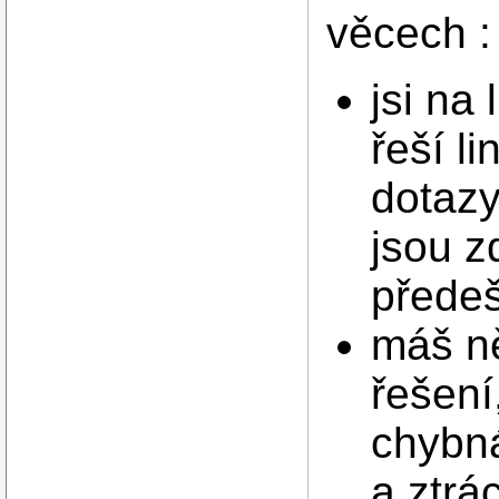
věcech :
jsi na
řeší l
dotaz
jsou z
předeš
máš n
řešení
chybná
a ztrá