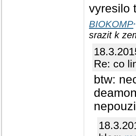
vyresilo 
BIOKOMP
srazit k z
18.3.201
Re: co l
btw: ne
deamona
nepouzi
18.3.20