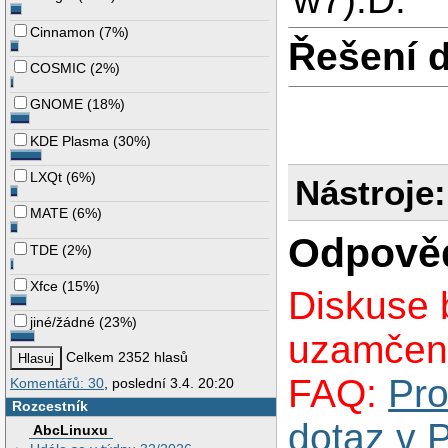
Cinnamon
(
7%
)
Řešení 
COSMIC
(
2%
)
GNOME
(
18%
)
KDE Plasma
(
30%
)
LXQt
(
6%
)
Nástroje:
MATE
(
6%
)
Odpově
TDE
(
2%
)
Xfce
(
15%
)
Diskuse 
jiné/žádné
(
23%
)
uzamčen
Celkem 2352 hlasů
FAQ:
Pro
Komentářů: 30
, poslední 3.4. 20:20
Rozcestník
dotaz v 
AbcLinuxu