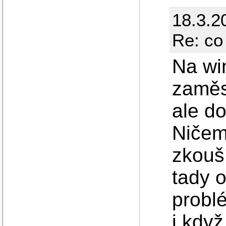
18.3.2
Re: co
Na wi
zaměs
ale d
Ničem
zkouš
tady o
probl
i kdy