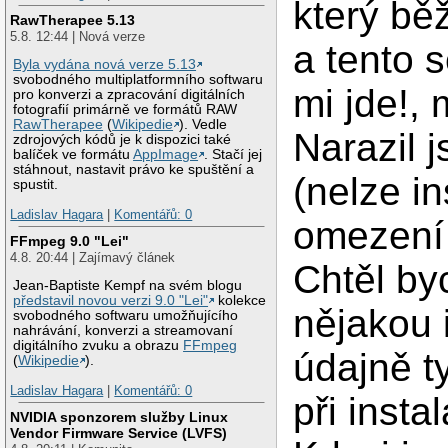
který bě
RawTherapee 5.13
5.8. 12:44 | Nová verze
a tento s
Byla vydána nová verze 5.13
svobodného multiplatformního softwaru
mi jde!,
pro konverzi a zpracování digitálních
fotografií primárně ve formátů RAW
RawTherapee
(
Wikipedie
). Vedle
Narazil 
zdrojových kódů je k dispozici také
balíček ve formátu
AppImage
. Stačí jej
stáhnout, nastavit právo ke spuštění a
(nelze i
spustit.
Ladislav Hagara
|
Komentářů: 0
omezení
FFmpeg 9.0 "Lei"
4.8. 20:44 | Zajímavý článek
Chtěl by
Jean-Baptiste Kempf na svém blogu
představil novou verzi 9.0 "Lei"
kolekce
nějakou 
svobodného softwaru umožňujícího
nahrávání, konverzi a streamovaní
digitálního zvuku a obrazu
FFmpeg
údajně t
(
Wikipedie
).
Ladislav Hagara
|
Komentářů: 0
při insta
NVIDIA sponzorem služby Linux
Vendor Firmware Service (LVFS)