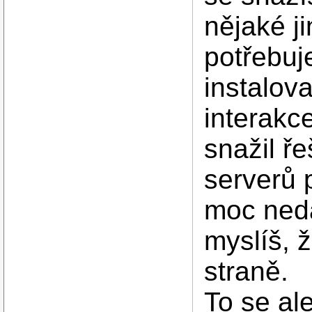
nějaké ji
potřebuj
instalov
interakce
snažil ř
serverů 
moc neda
myslíš, ž
straně.
To se al