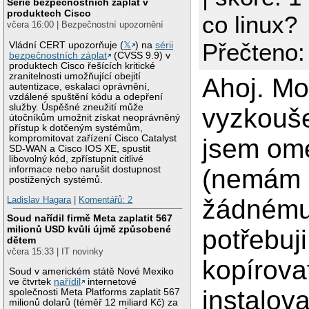
Série bezpečnostních záplat v
produktech Cisco
co linux?
včera 16:00 | Bezpečnostní upozornění
Přečteno:
Vládní CERT upozorňuje (
𝕏
) na
sérii
bezpečnostních záplat
(CVSS 9.9) v
produktech Cisco řešících kritické
zranitelnosti umožňující obejití
Ahoj. M
autentizace, eskalaci oprávnění,
vzdálené spuštění kódu a odepření
služby. Úspěšné zneužití může
vyzkoušel
útočníkům umožnit získat neoprávněný
přístup k dotčeným systémům,
kompromitovat zařízení Cisco Catalyst
jsem om
SD-WAN a Cisco IOS XE, spustit
libovolný kód, zpřístupnit citlivé
(nemám n
informace nebo narušit dostupnost
postižených systémů.
žádnému
Ladislav Hagara
|
Komentářů: 2
Soud nařídil firmě Meta zaplatit 567
milionů USD kvůli újmě způsobené
potřebuji
dětem
včera 15:33 | IT novinky
kopírova
Soud v americkém státě Nové Mexiko
ve čtvrtek
nařídil
internetové
instalova
společnosti Meta Platforms zaplatit 567
milionů dolarů (téměř 12 miliard Kč) za