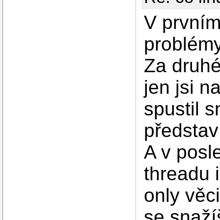
V první
problémy
Za druhé
jen jsi n
spustil 
představ
A v posle
threadu 
only věci
se snaží