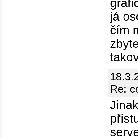
grafi
já o
čím 
zbyte
takov
18.3.
Re: c
Jinak
přis
serv