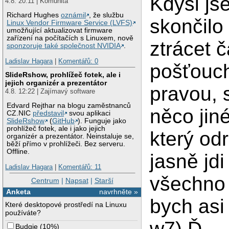
Kdysi js
4.8. 20:11 | Komunita
Richard Hughes
oznámil
, že službu
skončilo
Linux Vendor Firmware Service (LVFS)
umožňující aktualizovat firmware
zařízení na počítačích s Linuxem, nově
ztrácet č
sponzoruje také společnost NVIDIA
.
Ladislav Hagara
|
Komentářů: 0
pošťouch
SlideRshow, prohlížeč fotek, ale i
jejich organizér a prezentátor
pravou, s
4.8. 12:22 | Zajímavý software
Edvard Rejthar na blogu zaměstnanců
něco jin
CZ.NIC
představil
svou aplikaci
SlideRshow
(
GitHub
). Funguje jako
prohlížeč fotek, ale i jako jejich
který odr
organizér a prezentátor. Neinstaluje se,
běží přímo v prohlížeči. Bez serveru.
Offline.
jasně jdi
Ladislav Hagara
|
Komentářů: 11
všechno 
Centrum
|
Napsat
|
Starší
Anketa
navrhněte »
bych asi
Které desktopové prostředí na Linuxu
používáte?
w7).Ď.
Budgie
(
10%
)