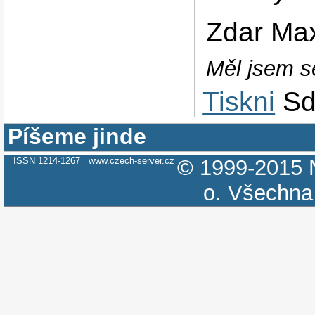
Zdar Ma
Měl jsem se
Tiskni
Sd
Píšeme jinde
ISSN 1214-1267
www.czech-server.cz
© 1999-2015
o.
Všechna 