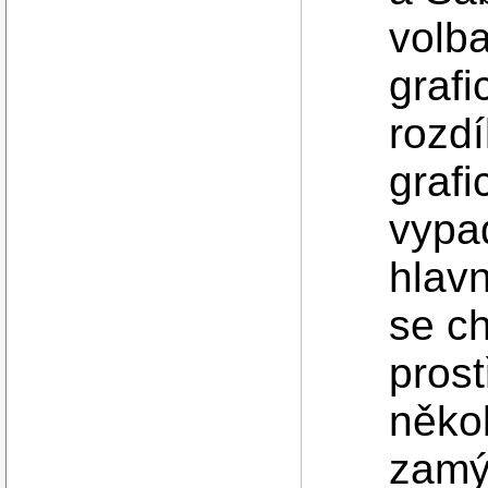
volba
grafi
rozd
grafi
vypad
hlav
se ch
prost
někol
zamý