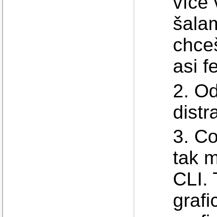
více 
šala
chceš
asi f
2. Od
distr
3. Co
tak 
CLI. 
grafi