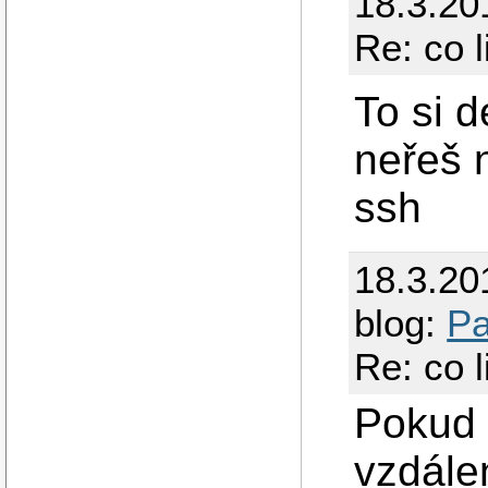
18.3.20
Re: co 
To si d
neřeš n
ssh
18.3.20
blog:
Pa
Re: co 
Pokud 
vzdálen