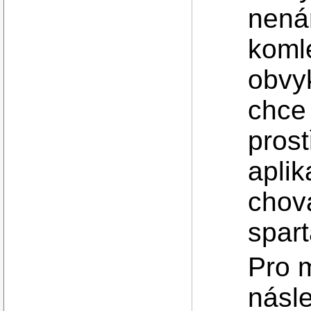
nená
koml
obvyk
chce
prost
aplik
chová
spar
Pro 
násle