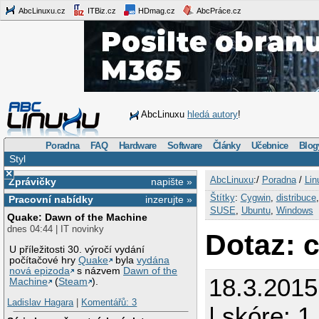
AbcLinuxu.cz
ITBiz.cz
HDmag.cz
AbcPráce.cz
AbcLinuxu
hledá autory
!
Poradna
FAQ
Hardware
Software
Články
Učebnice
Blog
Styl
×
AbcLinuxu
:/
Poradna
/
Lin
Zprávičky
napište »
Štítky
:
Cygwin
,
distribuce
Pracovní nabídky
inzerujte »
SUSE
,
Ubuntu
,
Windows
Quake: Dawn of the Machine
dnes 04:44 | IT novinky
Dotaz: c
U příležitosti 30. výročí vydání
počítačové hry
Quake
byla
vydána
nová epizoda
s názvem
Dawn of the
18.3.201
Machine
(
Steam
).
Ladislav Hagara
|
Komentářů: 3
| skóre: 1