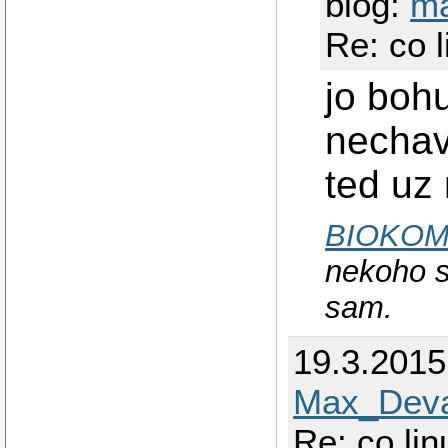
blog:
m
Re: co 
jo boh
nechav
ted uz 
BIOKO
nekoho s
sam.
19.3.201
Max_Deva
Re: co li