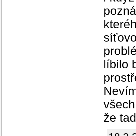
pozná
které
síťov
problé
líbilo
prostř
Nevím
všech
že ta