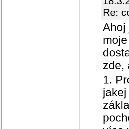
18.3.
Re: c
Ahoj
moje
dosta
zde, 
1. Pr
jakej
zákla
pocho