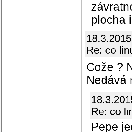
závratno
plocha i
18.3.201
Re: co li
Cože ? N
Nedává m
18.3.201
Re: co l
Pepe je