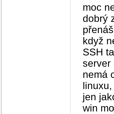
moc ne
dobrý z
přenáš
když n
SSH ta
server 
nemá c
linuxu
jen jak
win mo