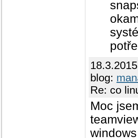
snap
okam
systé
potře
18.3.201
blog:
man
Re: co li
Moc jsem
teamvie
windows 