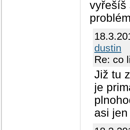
vyřešíš 
problém
18.3.20
dustin
Re: co 
Již tu
je pri
plnoho
asi je