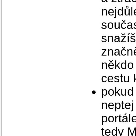
nejdůl
součas
snažíš
značně
někdo 
cestu 
pokud 
neptej
portá
tedy M