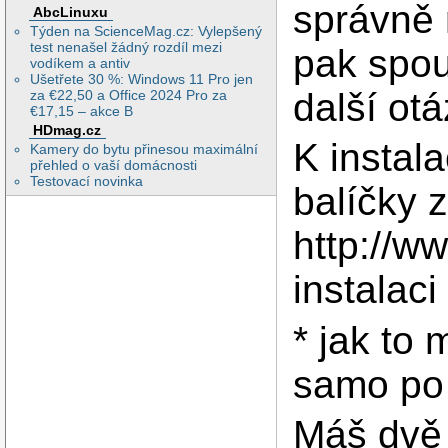
správně 
AbcLinuxu
Týden na ScienceMag.cz: Vylepšený
test nenašel žádný rozdíl mezi
pak spou
vodíkem a antiv
Ušetřete 30 %: Windows 11 Pro jen
další otá
za €22,50 a Office 2024 Pro za
€17,15 – akce B
HDmag.cz
K instal
Kamery do bytu přinesou maximální
přehled o vaší domácnosti
Testovací novinka
balíčky 
http://w
instalac
* jak to 
samo po 
Máš dvě