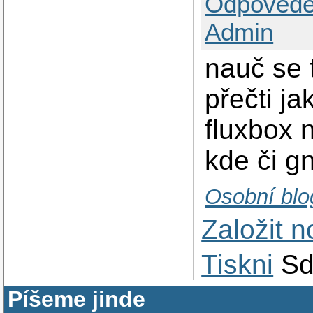
Odpovědě
Admin
nauč se 
přečti ja
fluxbox 
kde či gno
Osobní blo
Založit 
Tiskni
Sd
Píšeme jinde