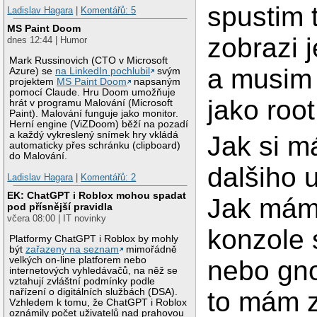
spustim 
Ladislav Hagara
|
Komentářů: 5
MS Paint Doom
zobrazi 
dnes 12:44 | Humor
Mark Russinovich (CTO v Microsoft
a musim 
Azure) se
na LinkedIn pochlubil
svým
projektem
MS Paint Doom
napsaným
pomocí Claude. Hru Doom umožňuje
jako root
hrát v programu Malování (Microsoft
Paint). Malování funguje jako monitor.
Herní engine (ViZDoom) běží na pozadí
a každý vykreslený snímek hry vkládá
Jak si m
automaticky přes schránku (clipboard)
do Malování.
dalšiho 
Ladislav Hagara
|
Komentářů: 2
EK: ChatGPT i Roblox mohou spadat
Jak mám 
pod přísnější pravidla
včera 08:00 | IT novinky
konzole 
Platformy ChatGPT i Roblox by mohly
být
zařazeny na seznam
mimořádně
velkých on-line platforem nebo
nebo gn
internetových vyhledávačů, na něž se
vztahují zvláštní podmínky podle
to mám z
nařízení o digitálních službách (DSA).
Vzhledem k tomu, že ChatGPT i Roblox
oznámily počet uživatelů nad prahovou