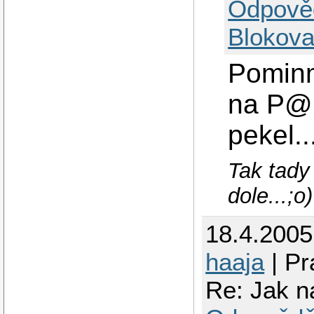
Odpově
Blokova
Pominm
na P@2
pekel..
Tak tady
dole...;o)
18.4.200
haaja
| Pr
Re: Jak n