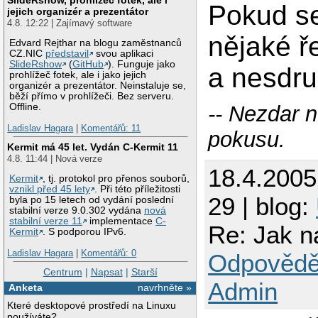
Pokud se
jejich organizér a prezentátor
4.8. 12:22 | Zajímavý software
nějaké ř
Edvard Rejthar na blogu zaměstnanců
CZ.NIC
představil
svou aplikaci
SlideRshow
(
GitHub
). Funguje jako
a nesdru
prohlížeč fotek, ale i jako jejich
organizér a prezentátor. Neinstaluje se,
běží přímo v prohlížeči. Bez serveru.
-- Nezdar 
Offline.
Ladislav Hagara
|
Komentářů: 11
pokusu.
Kermit má 45 let. Vydán C-Kermit 11
4.8. 11:44 | Nová verze
18.4.200
Kermit
, tj. protokol pro přenos souborů,
vznikl před 45 lety
. Při této příležitosti
29 | blog:
byla po 15 letech od vydání poslední
stabilní verze 9.0.302 vydána
nová
stabilní verze 11
implementace
C-
Re: Jak n
Kermit
. S podporou IPv6.
Ladislav Hagara
|
Komentářů: 0
Odpovědě
Centrum
|
Napsat
|
Starší
Admin
Anketa
navrhněte »
Které desktopové prostředí na Linuxu
používáte?