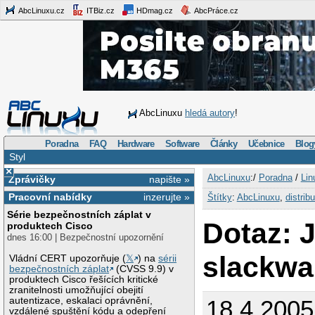
AbcLinuxu.cz
ITBiz.cz
HDmag.cz
AbcPráce.cz
AbcLinuxu
hledá autory
!
Poradna
FAQ
Hardware
Software
Články
Učebnice
Blog
Styl
×
AbcLinuxu
:/
Poradna
/
Lin
Zprávičky
napište »
Pracovní nabídky
inzerujte »
Štítky
:
AbcLinuxu
,
distrib
Série bezpečnostních záplat v
Dotaz: 
produktech Cisco
dnes 16:00 | Bezpečnostní upozornění
slackwa
Vládní CERT upozorňuje (
𝕏
) na
sérii
bezpečnostních záplat
(CVSS 9.9) v
produktech Cisco řešících kritické
zranitelnosti umožňující obejití
autentizace, eskalaci oprávnění,
18.4.2005
vzdálené spuštění kódu a odepření