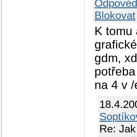
Odpověd
Blokovat
K tomu 
grafick
gdm, xdm
potřeba
na 4 v /e
18.4.20
Soptíko
Re: Jak