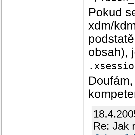
Pokud se
xdm/kdm/
podstatě
obsah), 
.xsessio
Doufám, 
kompeten
18.4.200
Re: Jak 