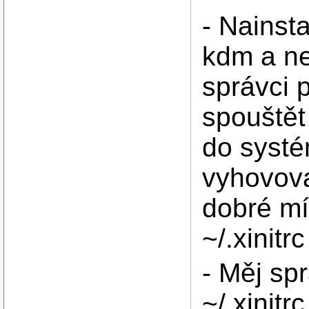
- Nainst
kdm a ne
správci 
spouštět
do systé
vyhovova
dobré mí
~/.xinitrc
- Měj sp
~/.xinitr