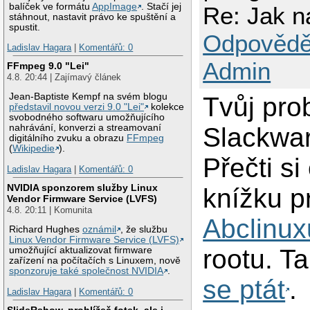
balíček ve formátu
AppImage
. Stačí jej
Re: Jak n
stáhnout, nastavit právo ke spuštění a
spustit.
Odpovědě
Ladislav Hagara
|
Komentářů: 0
Admin
FFmpeg 9.0 "Lei"
4.8. 20:44 | Zajímavý článek
Jean-Baptiste Kempf na svém blogu
Tvůj pro
představil novou verzi 9.0 "Lei"
kolekce
svobodného softwaru umožňujícího
Slackwar
nahrávání, konverzi a streamovaní
digitálního zvuku a obrazu
FFmpeg
(
Wikipedie
).
Přečti si
Ladislav Hagara
|
Komentářů: 0
NVIDIA sponzorem služby Linux
knížku pr
Vendor Firmware Service (LVFS)
4.8. 20:11 | Komunita
Abclinux
Richard Hughes
oznámil
, že službu
Linux Vendor Firmware Service (LVFS)
rootu. Ta
umožňující aktualizovat firmware
zařízení na počítačích s Linuxem, nově
sponzoruje také společnost NVIDIA
.
se ptát
.
Ladislav Hagara
|
Komentářů: 0
SlideRshow, prohlížeč fotek, ale i