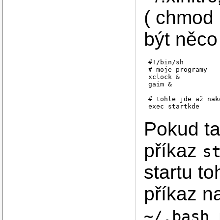
( chmod 
být něco
#!/bin/sh

# moje programy 

xclock &

gaim &

# tohle jde až nako
Pokud ta
příkaz
s
startu to
příkaz n
~/.bash_