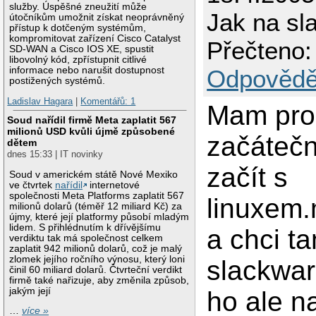
služby. Úspěšné zneužití může
Jak na sl
útočníkům umožnit získat neoprávněný
přístup k dotčeným systémům,
kompromitovat zařízení Cisco Catalyst
Přečteno:
SD-WAN a Cisco IOS XE, spustit
libovolný kód, zpřístupnit citlivé
informace nebo narušit dostupnost
Odpovědě
postižených systémů.
Ladislav Hagara
|
Komentářů: 1
Mam pro
Soud nařídil firmě Meta zaplatit 567
milionů USD kvůli újmě způsobené
začátečn
dětem
dnes 15:33 | IT novinky
začít s
Soud v americkém státě Nové Mexiko
ve čtvrtek
nařídil
internetové
společnosti Meta Platforms zaplatit 567
linuxem
milionů dolarů (téměř 12 miliard Kč) za
újmy, které její platformy působí mladým
lidem. S přihlédnutím k dřívějšímu
a chci t
verdiktu tak má společnost celkem
zaplatit 942 milionů dolarů, což je malý
zlomek jejího ročního výnosu, který loni
slackwar
činil 60 miliard dolarů. Čtvrteční verdikt
firmě také nařizuje, aby změnila způsob,
jakým její
ho ale na
…
více »