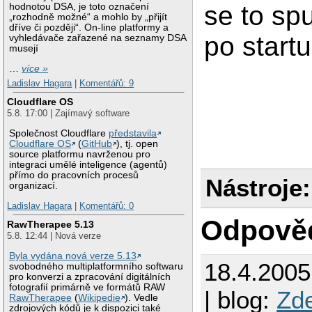
se to sp
hodnotou DSA, je toto označení
„rozhodně možné“ a mohlo by „přijít
dříve či později“. On-line platformy a
po start
vyhledávače zařazené na seznamy DSA
musejí
…
více »
Ladislav Hagara
|
Komentářů: 9
Cloudflare OS
5.8. 17:00 | Zajímavý software
Společnost Cloudflare
představila
Cloudflare OS
(
GitHub
), tj. open
source platformu navrženou pro
integraci umělé inteligence (agentů)
přímo do pracovních procesů
Nástroje:
organizací.
Ladislav Hagara
|
Komentářů: 0
Odpově
RawTherapee 5.13
5.8. 12:44 | Nová verze
Byla vydána nová verze 5.13
18.4.200
svobodného multiplatformního softwaru
pro konverzi a zpracování digitálních
fotografií primárně ve formátů RAW
| blog:
Zd
RawTherapee
(
Wikipedie
). Vedle
zdrojových kódů je k dispozici také