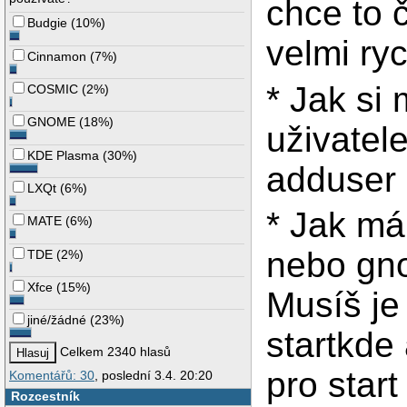
chce to č
Budgie
(
10%
)
velmi ryc
Cinnamon
(
7%
)
* Jak si
COSMIC
(
2%
)
GNOME
(
18%
)
uživatel
KDE Plasma
(
30%
)
adduser
LXQt
(
6%
)
* Jak má
MATE
(
6%
)
nebo gn
TDE
(
2%
)
Xfce
(
15%
)
Musíš je
jiné/žádné
(
23%
)
startkde
Celkem 2340 hlasů
pro start
Komentářů: 30
, poslední 3.4. 20:20
Rozcestník