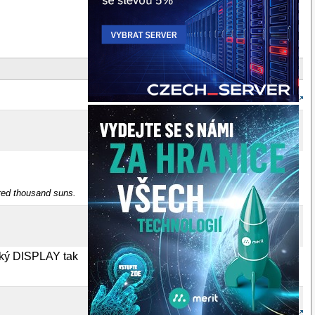
dred thousand suns.
jaký DISPLAY tak