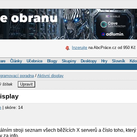
Inzerujte
na AbcPráce.cz od 950 Kč
are
Články
Učebnice
Blogy
Skupiny
Desktopy
Hry
Slovník
Kdo
gramovací poradna
/
Aktivní display
ý štítek
Upravit
display
n
| skóre: 14
okálním stroji seznam všech běžících X serverů a číslo toho, kte
y za info.