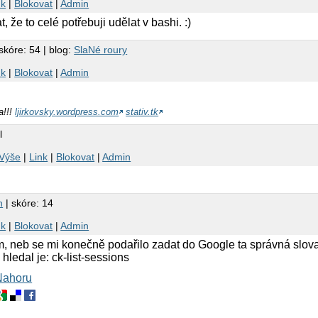
nk
|
Blokovat
|
Admin
že to celé potřebuji udělat v bashi. :)
skóre: 54 | blog:
SlaNé roury
nk
|
Blokovat
|
Admin
a!!!
ljirkovsky.wordpress.com
stativ.tk
l
Výše
|
Link
|
Blokovat
|
Admin
n
| skóre: 14
nk
|
Blokovat
|
Admin
m, neb se mi konečně podařilo zadat do Google ta správná slova
ledal je: ck-list-sessions
Nahoru