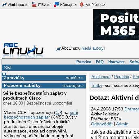
AbcLinuxu.cz
ITBiz.cz
HDmag.cz
AbcPráce.cz
AbcLinuxu
hledá autory
!
Poradna
FAQ
Hardware
Softw
Styl
×
AbcLinuxu
:/
Poradna
/
Pro
Zprávičky
napište »
Pracovní nabídky
inzerujte »
Štítky
:
není přiřazen žádn
Série bezpečnostních záplat v
Dotaz: Aktivní 
produktech Cisco
dnes 16:00 | Bezpečnostní upozornění
24.4.2008 17:53
Dramo
Vládní CERT upozorňuje (
𝕏
) na
sérii
Aktivní display
bezpečnostních záplat
(CVSS 9.9) v
Přečteno: 532×
produktech Cisco řešících kritické
Odpovědět
|
Admin
zranitelnosti umožňující obejití
autentizace, eskalaci oprávnění,
Jak se dá zjistit na l
vzdálené spuštění kódu a odepření
vidět na monitoru. Dík