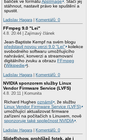
balíček ve formátu
AppImage
. Stačí jej
stáhnout, nastavit právo ke spuštění a
spustit.
Ladislav Hagara
|
Komentářů: 0
FFmpeg 9.0 "Lei"
4.8. 20:44 | Zajímavý článek
Jean-Baptiste Kempf na svém blogu
představil novou verzi 9.0 "Lei"
kolekce
svobodného softwaru umožňujícího
nahrávání, konverzi a streamovaní
digitálního zvuku a obrazu
FFmpeg
(
Wikipedie
).
Ladislav Hagara
|
Komentářů: 0
NVIDIA sponzorem služby Linux
Vendor Firmware Service (LVFS)
4.8. 20:11 | Komunita
Richard Hughes
oznámil
, že službu
Linux Vendor Firmware Service (LVFS)
umožňující aktualizovat firmware
zařízení na počítačích s Linuxem, nově
sponzoruje také společnost NVIDIA
.
Ladislav Hagara
|
Komentářů: 0
SlideRshow, prohlížeč fotek, ale i