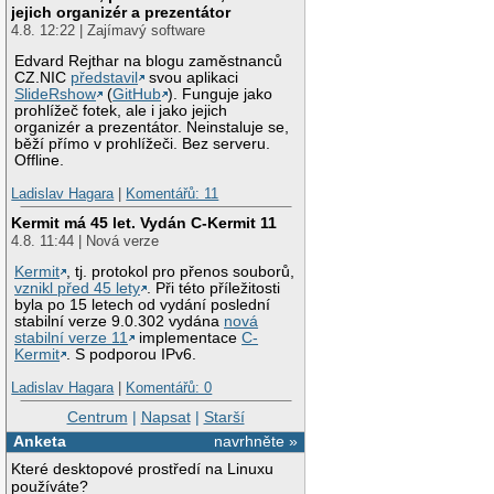
jejich organizér a prezentátor
4.8. 12:22 | Zajímavý software
Edvard Rejthar na blogu zaměstnanců
CZ.NIC
představil
svou aplikaci
SlideRshow
(
GitHub
). Funguje jako
prohlížeč fotek, ale i jako jejich
organizér a prezentátor. Neinstaluje se,
běží přímo v prohlížeči. Bez serveru.
Offline.
Ladislav Hagara
|
Komentářů: 11
Kermit má 45 let. Vydán C-Kermit 11
4.8. 11:44 | Nová verze
Kermit
, tj. protokol pro přenos souborů,
vznikl před 45 lety
. Při této příležitosti
byla po 15 letech od vydání poslední
stabilní verze 9.0.302 vydána
nová
stabilní verze 11
implementace
C-
Kermit
. S podporou IPv6.
Ladislav Hagara
|
Komentářů: 0
Centrum
|
Napsat
|
Starší
Anketa
navrhněte »
Které desktopové prostředí na Linuxu
používáte?