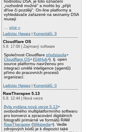
hodnotou DSA, je toto označení
„rozhodně možné“ a mohlo by „přijít
dříve či později“. On-line platformy a
vyhledávače zařazené na seznamy DSA
musejí
…
více »
Ladislav Hagara
|
Komentářů: 9
Cloudflare OS
5.8. 17:00 | Zajímavý software
Společnost Cloudflare
představila
Cloudflare OS
(
GitHub
), tj. open
source platformu navrženou pro
integraci umělé inteligence (agentů)
přímo do pracovních procesů
organizací.
Ladislav Hagara
|
Komentářů: 0
RawTherapee 5.13
5.8. 12:44 | Nová verze
Byla vydána nová verze 5.13
svobodného multiplatformního softwaru
pro konverzi a zpracování digitálních
fotografií primárně ve formátů RAW
RawTherapee
(
Wikipedie
). Vedle
zdrojových kódů je k dispozici také