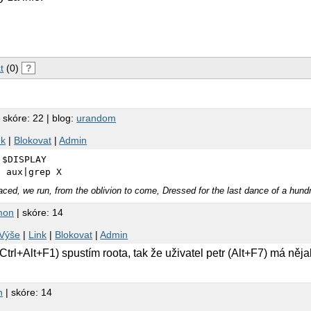
t
(0)
?
 skóre: 22 | blog:
urandom
nk
|
Blokovat
|
Admin
 $DISPLAY
s aux|grep X
ced, we run, from the oblivion to come, Dressed for the last dance of a hun
mon
| skóre: 14
Výše
|
Link
|
Blokovat
|
Admin
(Ctrl+Alt+F1) spustím roota, tak že uživatel petr (Alt+F7) má ně
n
| skóre: 14