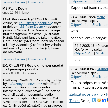
Odpovědět
| |
Sbalit
|
Li
Ladislav Hagara
|
Komentářů: 3
Zapomněl jsem napsat, 
MS Paint Doom
dnes 12:44 | Humor
24.4.2008 18:24
stativ
| 
Mark Russinovich (CTO v Microsoft
Re: Aktivní display
Azure) se
na LinkedIn pochlubil
svým
Odpovědět
| |
Sbalit
|
Li
projektem
MS Paint Doom
napsaným
pomocí Claude. Hru Doom umožňuje
who
hrát v programu Malování (Microsoft
Paint). Malování funguje jako monitor.
Ať sežeru elfa i s chlupam
Herní engine (ViZDoom) běží na pozadí
a každý vykreslený snímek hry vkládá
24.4.2008 18:49 pave
automaticky přes schránku (clipboard)
Re: Aktivní display
do Malování.
Odpovědět
| |
Sbalit
|
Ladislav Hagara
|
Komentářů: 1
last
EK: ChatGPT i Roblox mohou spadat
25.4.2008 09:45
Dramo
pod přísnější pravidla
Re: Aktivní display
včera 08:00 | IT novinky
Odpovědět
| |
Sbalit
|
Li
Platformy ChatGPT i Roblox by mohly
Tak jo, odpovím si sá
být
zařazeny na seznam
mimořádně
Tím příkazem co jsem h
velkých on-line platforem nebo
internetových vyhledávačů, na něž se
Založit nové vlákno
•
vztahují zvláštní podmínky podle
nařízení o digitálních službách (DSA).
Tiskni
Sdílej:
Vzhledem k tomu, že ChatGPT i Roblox
oznámily počet uživatelů nad prahovou