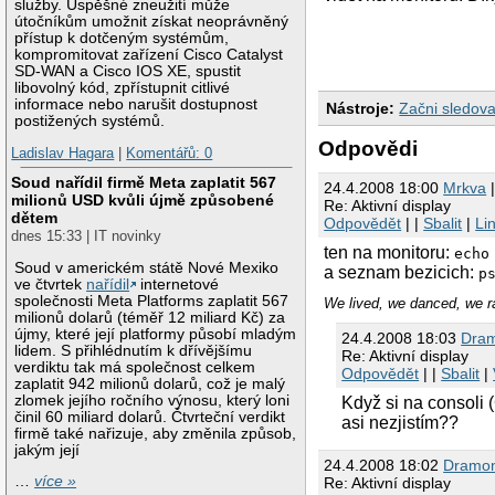
služby. Úspěšné zneužití může
útočníkům umožnit získat neoprávněný
přístup k dotčeným systémům,
kompromitovat zařízení Cisco Catalyst
SD-WAN a Cisco IOS XE, spustit
libovolný kód, zpřístupnit citlivé
informace nebo narušit dostupnost
Nástroje:
Začni sledova
postižených systémů.
Odpovědi
Ladislav Hagara
|
Komentářů: 0
Soud nařídil firmě Meta zaplatit 567
24.4.2008 18:00
Mrkva
|
milionů USD kvůli újmě způsobené
Re: Aktivní display
dětem
Odpovědět
| |
Sbalit
|
Li
dnes 15:33 | IT novinky
ten na monitoru:
echo
Soud v americkém státě Nové Mexiko
a seznam bezicich:
p
ve čtvrtek
nařídil
internetové
společnosti Meta Platforms zaplatit 567
We lived, we danced, we ra
milionů dolarů (téměř 12 miliard Kč) za
újmy, které její platformy působí mladým
24.4.2008 18:03
Dra
lidem. S přihlédnutím k dřívějšímu
Re: Aktivní display
verdiktu tak má společnost celkem
Odpovědět
| |
Sbalit
|
zaplatit 942 milionů dolarů, což je malý
zlomek jejího ročního výnosu, který loni
Když si na consoli 
činil 60 miliard dolarů. Čtvrteční verdikt
asi nezjistím??
firmě také nařizuje, aby změnila způsob,
jakým její
24.4.2008 18:02
Dramo
…
více »
Re: Aktivní display