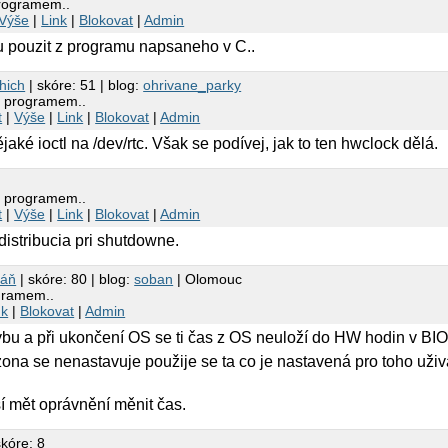
programem..
Výše
|
Link
|
Blokovat
|
Admin
u pouzit z programu napsaneho v C..
hich
| skóre: 51 | blog:
ohrivane_parky
u programem..
t
|
Výše
|
Link
|
Blokovat
|
Admin
aké ioctl na /dev/rtc. Však se podívej, jak to ten hwclock dělá.
u programem..
t
|
Výše
|
Link
|
Blokovat
|
Admin
istribucia pri shutdowne.
báň
| skóre: 80 | blog:
soban
| Olomouc
gramem..
nk
|
Blokovat
|
Admin
bu a při ukončení OS se ti čas z OS neuloží do HW hodin v BI
a se nenastavuje použije se ta co je nastavená pro toho uživa
í mět oprávnění měnit čas.
skóre: 8