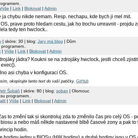
programem..
Výše
|
Link
|
Blokovat
|
Admin
ze ja chybu nikde nemam. Resp. nechapu, kde bych ji mel mit.
 OS, prave proto hledam cestu, jak ho trochu umravnit - projdu z
dela tedy ten hwclock..
y
| skóre: 30 | blog:
Jary má blog
| Dům
u programem..
t
|
Výše
|
Link
|
Blokovat
|
Admin
rojáky jádra? Koukni se na zdrojáky hwclock, jestli chceš zjistit
 exec().
no asi chyba v konfiguraci OS.
osím, okopírujte tento text do vaší patičky.
GitHub
Petr Šobáň
| skóre: 80 | blog:
soban
| Olomouc
asu programem..
alit
|
Výše
|
Link
|
Blokovat
|
Admin
as to změní tak si skontroluj zda to změnilo čas pro celý OS - 
biosu a nebo máš někde nastavené blbě časové zony a pak to t
rincip hodin.
e hodiny jedny v BIOSu (HW hodiny) a druhé hodiny jsou v OS (