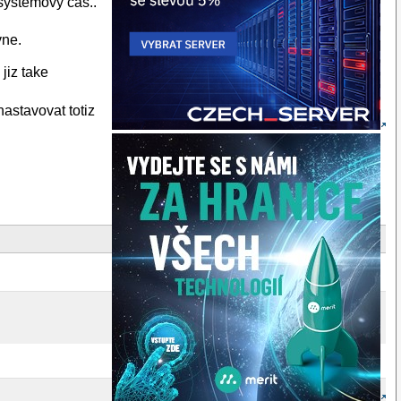
 systemovy cas..
vne.
jiz take
astavovat totiz