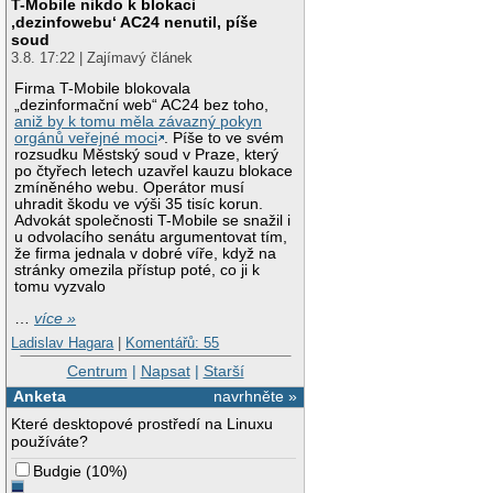
T-Mobile nikdo k blokaci
‚dezinfowebu‘ AC24 nenutil, píše
soud
3.8. 17:22 | Zajímavý článek
Firma T-Mobile blokovala
„dezinformační web“ AC24 bez toho,
aniž by k tomu měla závazný pokyn
orgánů veřejné moci
. Píše to ve svém
rozsudku Městský soud v Praze, který
po čtyřech letech uzavřel kauzu blokace
zmíněného webu. Operátor musí
uhradit škodu ve výši 35 tisíc korun.
Advokát společnosti T-Mobile se snažil i
u odvolacího senátu argumentovat tím,
že firma jednala v dobré víře, když na
stránky omezila přístup poté, co ji k
tomu vyzvalo
…
více »
Ladislav Hagara
|
Komentářů: 55
Centrum
|
Napsat
|
Starší
Anketa
navrhněte »
Které desktopové prostředí na Linuxu
používáte?
Budgie
(
10%
)