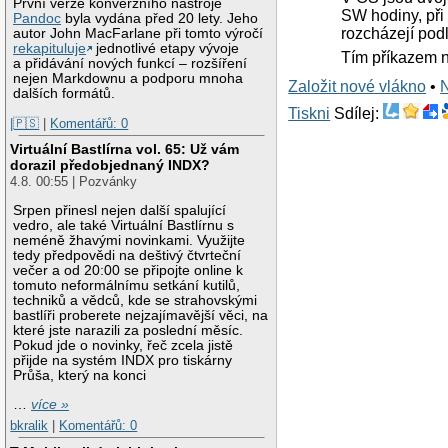
První verze konverzního nástroje
SW hodiny, při
Pandoc
byla vydána před 20 lety. Jeho
rozcházejí podl
autor John MacFarlane při tomto výročí
rekapituluje
jednotlivé etapy vývoje
Tím příkazem n
a přidávání nových funkcí – rozšíření
nejen Markdownu a podporu mnoha
Založit nové vlákno
•
dalších formátů.
Tiskni
Sdílej:
|🇵🇸
|
Komentářů: 0
Virtuální Bastlírna vol. 65: Už vám
dorazil předobjednaný INDX?
4.8. 00:55 | Pozvánky
Srpen přinesl nejen další spalující
vedro, ale také Virtuální Bastlírnu s
neméně žhavými novinkami. Využijte
tedy předpovědi na deštivý čtvrteční
večer a od 20:00 se připojte online k
tomuto neformálnímu setkání kutilů,
techniků a vědců, kde se strahovskými
bastlíři proberete nejzajímavější věci, na
které jste narazili za poslední měsíc.
Pokud jde o novinky, řeč zcela jistě
přijde na systém INDX pro tiskárny
Průša, který na konci
…
více »
bkralik
|
Komentářů: 0