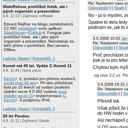
Re: Nastaveni casu 
SlideRshow, prohlížeč fotek, ale i
Odpovědět
| |
Sbalit
|
jejich organizér a prezentátor
No - ja si myslim, 
4.8. 12:22 | Zajímavý software
Spatne to dela tedy
Edvard Rejthar na blogu zaměstnanců
podivam se, jak to 
CZ.NIC
představil
svou aplikaci
SlideRshow
(
GitHub
). Funguje jako
prohlížeč fotek, ale i jako jejich
3.5.2008 10:02
Jar
organizér a prezentátor. Neinstaluje se,
Re: Nastaveni cas
běží přímo v prohlížeči. Bez serveru.
Odpovědět
| |
Sbali
Offline.
Proč procházet zd
Ladislav Hagara
|
Komentářů: 3
pak je tu pro tebe
Kermit má 45 let. Vydán C-Kermit 11
Chybou bylo myšl
4.8. 11:44 | Nová verze
.sig virus 3.2_cz: Pr
Kermit
, tj. protokol pro přenos souborů,
vznikl před 45 lety
. Při této příležitosti
3.5.2008 10:31
byla po 15 letech od vydání poslední
Re: Nastaveni c
stabilní verze 9.0.302 vydána
nová
Odpovědět
| |
Sb
stabilní verze 11
implementace
C-
Kermit
. S podporou IPv6.
Přesně tak.
Však píšeš že č
Ladislav Hagara
|
Komentářů: 0
do HW hodin v 
20 let Pandoc
Asi nechápeš p
4.8. 11:11 | Zajímavý článek
V OS jsou dvoj