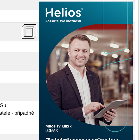
OSu.
tele - případně