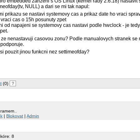
pro embedded zarizeni s OS Linux (kernel rady 2.6.18) nastavit
meofday(tv, NULL) a dari se mi tak napul:
i prikazu se nastavi systemovy cas a prikaz date ho vraci spra
 vraci cas o 15h posunuty zpet
ni od napajeni se systemovy cas nastavi podle hwclock - je tedy 
pet.
m, ze nenastavuji casovou zonu? Podle manualovych stranek se n
epodporuje.
i pouzit jinou funkcni nez settimeofday?
t
(0)
?
gramem..
nk
|
Blokovat
|
Admin
skóre: 8