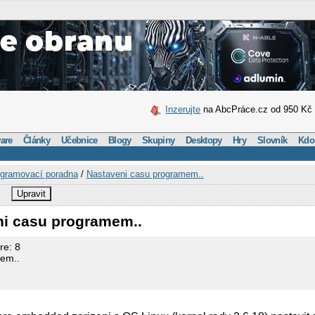
Inzerujte
na AbcPráce.cz od 950 Kč
are
Články
Učebnice
Blogy
Skupiny
Desktopy
Hry
Slovník
Kdo
gramovací poradna
/
Nastaveni casu programem..
Upravit
ni casu programem..
re: 8
mem..