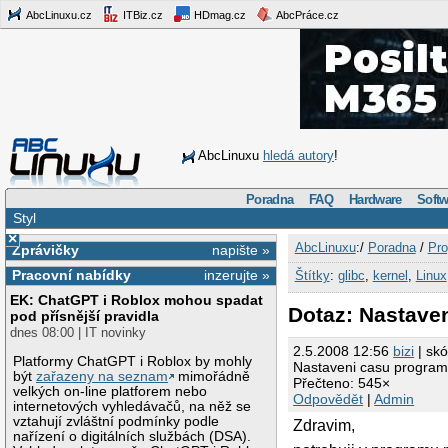
AbcLinuxu.cz
ITBiz.cz
HDmag.cz
AbcPráce.cz
AbcLinuxu
hledá autory
!
Poradna
FAQ
Hardware
Softw
Styl
×
AbcLinuxu
:/
Poradna
/
Pro
Zprávičky
napište »
Pracovní nabídky
inzerujte »
Štítky
:
glibc
,
kernel
,
Linux
EK: ChatGPT i Roblox mohou spadat
Dotaz: Nastave
pod přísnější pravidla
dnes 08:00 | IT novinky
2.5.2008 12:56
bizi
| skó
Platformy ChatGPT i Roblox by mohly
Nastaveni casu progra
být
zařazeny na seznam
mimořádně
Přečteno: 545×
velkých on-line platforem nebo
Odpovědět
|
Admin
internetových vyhledávačů, na něž se
vztahují zvláštní podmínky podle
Zdravim,
nařízení o digitálních službách (DSA).