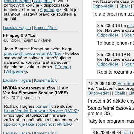
RawTherapee
(
Wikipedie
). Vedle
Re: Nastaveni casu 
zdrojových kódů je k dispozici také
Odpovědět
| |
Sbalit
|
balíček ve formátu
AppImage
. Stačí jej
To ale preci nemuz
stáhnout, nastavit právo ke spuštění a
spustit.
2.5.2008 16:05
mic
Ladislav Hagara
|
Komentářů: 0
Re: Nastaveni cas
Odpovědět
| |
Sbali
FFmpeg 9.0 "Lei"
4.8. 20:44 | Zajímavý článek
To bude jenom něj
Jean-Baptiste Kempf na svém blogu
představil novou verzi 9.0 "Lei"
kolekce
2.5.2008 16:19 R
svobodného softwaru umožňujícího
Re: Nastaveni cas
nahrávání, konverzi a streamovaní
Odpovědět
| |
Sbali
digitálního zvuku a obrazu
FFmpeg
(
Wikipedie
).
Robi to rozumna d
Ladislav Hagara
|
Komentářů: 0
2.5.2008 19:02
Petr Šo
NVIDIA sponzorem služby Linux
Re: Nastaveni casu pro
Vendor Firmware Service (LVFS)
Odpovědět
| |
Sbalit
|
Li
4.8. 20:11 | Komunita
Prostě máš někde chy
Richard Hughes
oznámil
, že službu
Samozřejmě časová zon
Linux Vendor Firmware Service (LVFS)
pro ten OS.
umožňující aktualizovat firmware
zařízení na počítačích s Linuxem, nově
Taky ten program mus
sponzoruje také společnost NVIDIA
.
3.5.2008 09:34
bizi
| 
Ladislav Hagara
|
Komentářů: 0