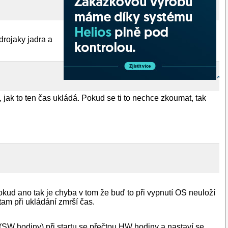
drojaky jadra a
, jak to ten čas ukládá. Pokud se ti to nechce zkoumat, tak
pokud ano tak je chyba v tom že buď to při vypnutí OS neuloží
am při ukládání zmrší čas.
SW hodiny) při startu se přečtou HW hodiny a nastaví se