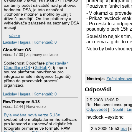
potrebuji v programu 
Vzhledem k tomu, že ChatGPT i Roblox
oznámily počet uživatelů nad prahovou
Pouzivam funkci setti
hodnotou DSA, je toto označení
- V okamziku proveden
„rozhodně možné“ a mohlo by „přijít
- Prikaz hwclock vsak
dříve či později“. On-line platformy a
vyhledávače zařazené na seznamy DSA
- Po restartu a odpoje
musejí
posunuty o tech 15h z
…
více »
Souvisi to nejak s ti
ani nema a glibc to n
Ladislav Hagara
|
Komentářů: 0
Nebo by bylo vhodnejs
Cloudflare OS
včera 17:00 | Zajímavý software
Společnost Cloudflare
představila
Cloudflare OS
(
GitHub
), tj. open
source platformu navrženou pro
integraci umělé inteligence (agentů)
Nástroje:
Začni sledova
přímo do pracovních procesů
organizací.
Odpovědi
Ladislav Hagara
|
Komentářů: 0
2.5.2008 13:06 R
RawTherapee 5.13
Re: Nastaveni casu pro
včera 12:44 | Nová verze
Odpovědět
| |
Sbalit
|
Li
Byla vydána nová verze 5.13
hwclock --systohc
svobodného multiplatformního softwaru
pro konverzi a zpracování digitálních
2.5.2008 15:53
bizi
| 
fotografií primárně ve formátů RAW