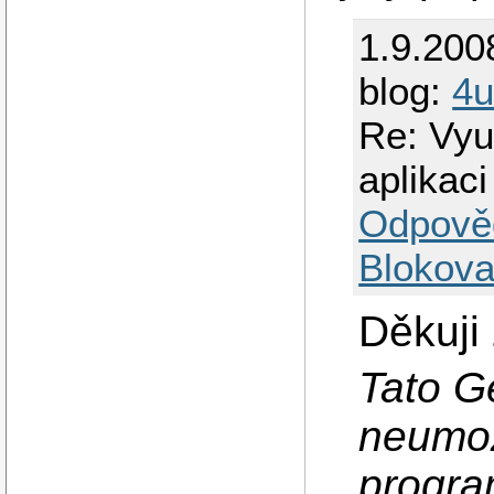
1.9.200
blog:
4
Re: Využ
aplikaci
Odpově
Blokova
Děkuji
Tato G
neumož
progra