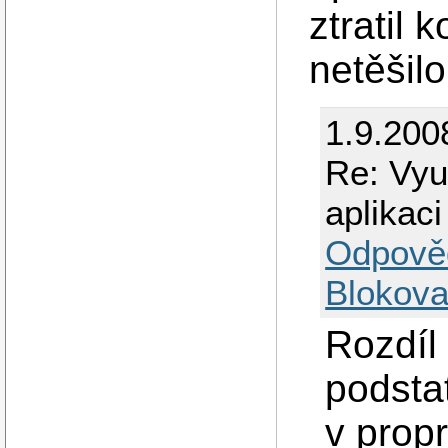
ztratil 
netěšilo
1.9.200
Re: Využ
aplikaci
Odpově
Blokova
Rozdíl
podsta
v propr