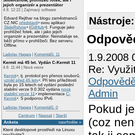
jejich organizér a prezentátor
4.8. 12:22 | Zajímavý software
Nástroje:
Edvard Rejthar na blogu zaměstnanců
CZ.NIC
představil
svou aplikaci
SlideRshow
(
GitHub
). Funguje jako
prohlížeč fotek, ale i jako jejich
Odpově
organizér a prezentátor. Neinstaluje se,
běží přímo v prohlížeči. Bez serveru.
Offline.
1.9.2008 
Ladislav Hagara
|
Komentářů: 11
Kermit má 45 let. Vydán C-Kermit 11
Re: Využit
4.8. 11:44 | Nová verze
Kermit
, tj. protokol pro přenos souborů,
Odpovědě
vznikl před 45 lety
. Při této příležitosti
byla po 15 letech od vydání poslední
stabilní verze 9.0.302 vydána
nová
Admin
stabilní verze 11
implementace
C-
Kermit
. S podporou IPv6.
Pokud je
Ladislav Hagara
|
Komentářů: 0
Centrum
|
Napsat
|
Starší
(coz nen
Anketa
navrhněte »
Které desktopové prostředí na Linuxu
používáte?