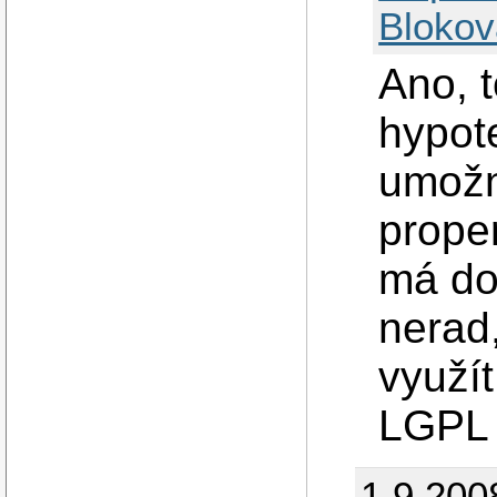
Blokov
Ano, t
hypot
umožn
proper
má do
nerad
využít
LGPL b
1.9.200