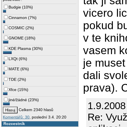
tak ji s
Budgie
(
10%
)
vicero l
Cinnamon
(
7%
)
pokud bu
COSMIC
(
2%
)
v te knih
GNOME
(
18%
)
vasem k
KDE Plasma
(
30%
)
LXQt
(
6%
)
je muset
MATE
(
6%
)
dali svol
TDE
(
2%
)
prava). C
Xfce
(
15%
)
jiné/žádné
(
23%
)
1.9.2008
Celkem 2340 hlasů
Re: Využi
Komentářů: 30
, poslední 3.4. 20:20
Rozcestník