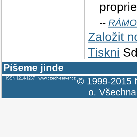
proprie
--
RÁMO:
Založit 
Tiskni
Sd
Píšeme jinde
ISSN 1214-1267
www.czech-server.cz
© 1999-2015
o.
Všechna 