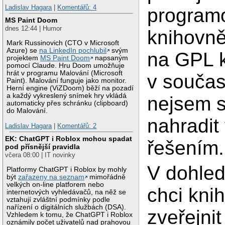
Ladislav Hagara
|
Komentářů: 4
program
MS Paint Doom
dnes 12:44 | Humor
knihovn
Mark Russinovich (CTO v Microsoft
Azure) se
na LinkedIn pochlubil
svým
na GPL k
projektem
MS Paint Doom
napsaným
pomocí Claude. Hru Doom umožňuje
hrát v programu Malování (Microsoft
v souča
Paint). Malování funguje jako monitor.
Herní engine (ViZDoom) běží na pozadí
a každý vykreslený snímek hry vkládá
nejsem 
automaticky přes schránku (clipboard)
do Malování.
nahradit
Ladislav Hagara
|
Komentářů: 2
EK: ChatGPT i Roblox mohou spadat
řešením.
pod přísnější pravidla
včera 08:00 | IT novinky
V dohle
Platformy ChatGPT i Roblox by mohly
být
zařazeny na seznam
mimořádně
velkých on-line platforem nebo
chci kni
internetových vyhledávačů, na něž se
vztahují zvláštní podmínky podle
nařízení o digitálních službách (DSA).
zveřejnit
Vzhledem k tomu, že ChatGPT i Roblox
oznámily počet uživatelů nad prahovou