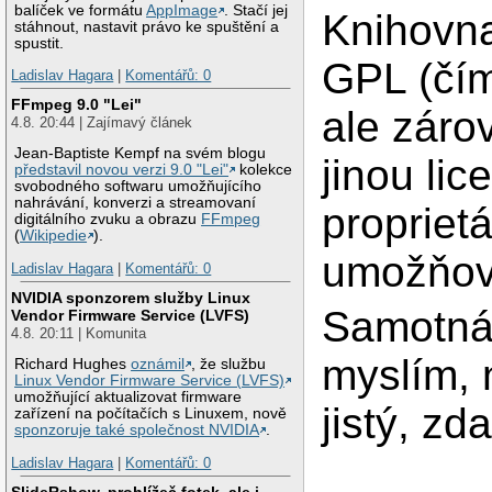
balíček ve formátu
AppImage
. Stačí jej
Knihovna
stáhnout, nastavit právo ke spuštění a
spustit.
GPL (čím
Ladislav Hagara
|
Komentářů: 0
FFmpeg 9.0 "Lei"
ale záro
4.8. 20:44 | Zajímavý článek
Jean-Baptiste Kempf na svém blogu
jinou lic
představil novou verzi 9.0 "Lei"
kolekce
svobodného softwaru umožňujícího
nahrávání, konverzi a streamovaní
propriet
digitálního zvuku a obrazu
FFmpeg
(
Wikipedie
).
umožňov
Ladislav Hagara
|
Komentářů: 0
NVIDIA sponzorem služby Linux
Samotná 
Vendor Firmware Service (LVFS)
4.8. 20:11 | Komunita
myslím, 
Richard Hughes
oznámil
, že službu
Linux Vendor Firmware Service (LVFS)
umožňující aktualizovat firmware
jistý, zd
zařízení na počítačích s Linuxem, nově
sponzoruje také společnost NVIDIA
.
Ladislav Hagara
|
Komentářů: 0
SlideRshow, prohlížeč fotek, ale i