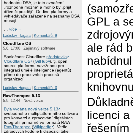
hodnotou DSA, je toto označení
(samozř
„rozhodně možné“ a mohlo by „přijít
dříve či později“. On-line platformy a
vyhledávače zařazené na seznamy DSA
GPL a s
musejí
…
více »
zdrojový
Ladislav Hagara
|
Komentářů: 9
Cloudflare OS
ale rád 
5.8. 17:00 | Zajímavý software
nabídnul
Společnost Cloudflare
představila
Cloudflare OS
(
GitHub
), tj. open
source platformu navrženou pro
proprietá
integraci umělé inteligence (agentů)
přímo do pracovních procesů
organizací.
knihovnu
Ladislav Hagara
|
Komentářů: 0
RawTherapee 5.13
Důkladn
5.8. 12:44 | Nová verze
Byla vydána nová verze 5.13
licenci 
svobodného multiplatformního softwaru
pro konverzi a zpracování digitálních
fotografií primárně ve formátů RAW
řešením 
RawTherapee
(
Wikipedie
). Vedle
zdrojových kódů je k dispozici také