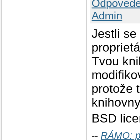
Odpovědě
Admin
Jestli se
proprietá
Tvou kni
modifiko
protože 
knihovn
BSD lice
--
RÁMO: p