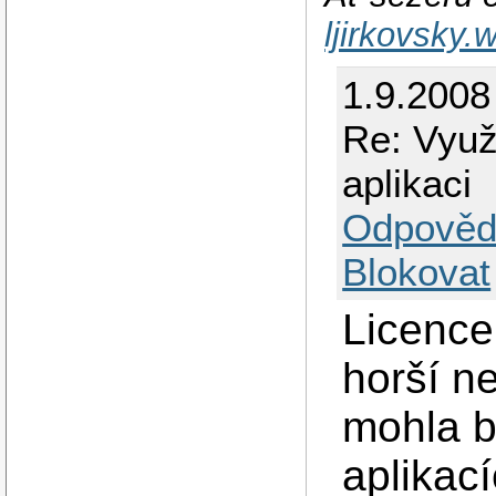
ljirkovsky
1.9.2008
Re: Využi
aplikaci
Odpověd
Blokovat
Licence
horší n
mohla b
aplikac