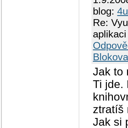
blog:
4
Re: Využ
aplikaci
Odpově
Blokova
Jak to
Ti jde
knihov
ztratíš
Jak si 