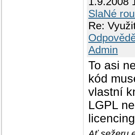
1.9.2008 
SlaNé rou
Re: Využit
Odpovědě
Admin
To asi n
kód muse
vlastní 
LGPL ne
licencing
Ať sežeru e