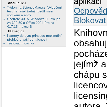
aplikaci
AbcLinuxu
Týden na ScienceMag.cz: Vylepšený
Odpověd
test nenašel žádný rozdíl mezi
vodíkem a antiv
Blokovat
Ušetřete 30 %: Windows 11 Pro jen
za €22,50 a Office 2024 Pro za
€17,15 – akce B
Knihovna
HDmag.cz
Kamery do bytu přinesou maximální
přehled o vaší domácnosti
obsahuj
Testovací novinka
pocháze
jejímž a
chápu s
licencov
licensi
autora.