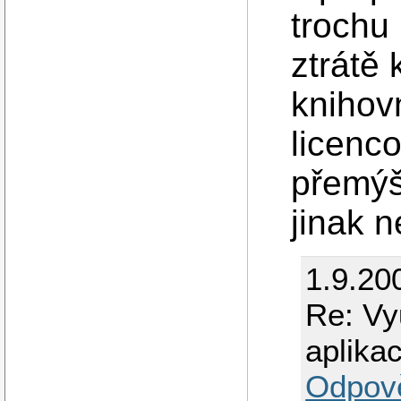
trochu 
ztrátě 
knihov
licenc
přemýš
jinak 
1.9.20
Re: Vyu
aplikac
Odpov