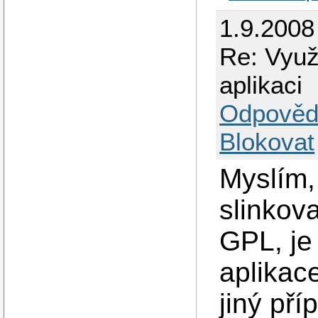
1.9.2008
Re: Využi
aplikaci
Odpověd
Blokovat
Myslím, 
slinkov
GPL, je
aplikac
jiný pří