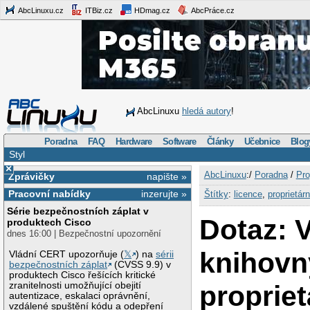
AbcLinuxu.cz
ITBiz.cz
HDmag.cz
AbcPráce.cz
AbcLinuxu
hledá autory
!
Poradna
FAQ
Hardware
Software
Články
Učebnice
Blog
Styl
×
AbcLinuxu
:/
Poradna
/
Pro
Zprávičky
napište »
Pracovní nabídky
inzerujte »
Štítky
:
licence
,
proprietárn
Série bezpečnostních záplat v
Dotaz: V
produktech Cisco
dnes 16:00 | Bezpečnostní upozornění
knihovn
Vládní CERT upozorňuje (
𝕏
) na
sérii
bezpečnostních záplat
(CVSS 9.9) v
produktech Cisco řešících kritické
propriet
zranitelnosti umožňující obejití
autentizace, eskalaci oprávnění,
vzdálené spuštění kódu a odepření