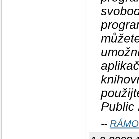
svobod
progra
můžete
umožni
aplika
knihov
použij
Public 
--
RÁMO: