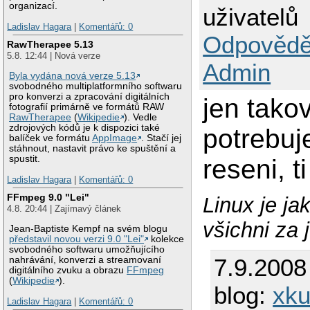
organizací.
uživatelů
Ladislav Hagara
|
Komentářů: 0
Odpovědě
RawTherapee 5.13
5.8. 12:44 | Nová verze
Admin
Byla vydána nová verze 5.13
svobodného multiplatformního softwaru
pro konverzi a zpracování digitálních
jen tako
fotografií primárně ve formátů RAW
RawTherapee
(
Wikipedie
). Vedle
zdrojových kódů je k dispozici také
potrebuj
balíček ve formátu
AppImage
. Stačí jej
stáhnout, nastavit právo ke spuštění a
spustit.
reseni, 
Ladislav Hagara
|
Komentářů: 0
FFmpeg 9.0 "Lei"
Linux je ja
4.8. 20:44 | Zajímavý článek
všichni za 
Jean-Baptiste Kempf na svém blogu
představil novou verzi 9.0 "Lei"
kolekce
svobodného softwaru umožňujícího
7.9.2008
nahrávání, konverzi a streamovaní
digitálního zvuku a obrazu
FFmpeg
(
Wikipedie
).
blog:
xku
Ladislav Hagara
|
Komentářů: 0