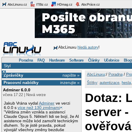
AbcLinuxu.cz
ITBiz.cz
HDmag.cz
AbcPráce.cz
AbcLinuxu
hledá autory
!
Poradna
FAQ
Hardware
Software
Články
Učebnice
Blog
Styl
×
AbcLinuxu
:/
Poradna
/
Pro
Zprávičky
napište »
Pracovní nabídky
inzerujte »
Štítky
:
autentizace
,
hesla
Adminer 6.0.0
Dotaz: 
včera 17:22 | Nová verze
Jakub Vrána vydal
Adminer
ve verzi
server -
6.0.0 s
více než 130 změnami
:
"Většina změn vznikla s asistencí
Claude Opus 5. Někteří lidi se bojí, že AI
asistence může kód zamořit technickým
ověřová
dluhem. To je jistě pravda, pokud
vývojář všechny změny bezduše