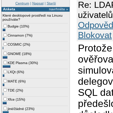
Re: LDAP
Centrum
|
Napsat
|
Starší
Anketa
navrhněte »
uživatelů
Které desktopové prostředí na Linuxu
používáte?
Odpověd
Budgie
(
10%
)
Blokovat
Cinnamon
(
7%
)
COSMIC
(
2%
)
Protože
GNOME
(
18%
)
ověřova
KDE Plasma
(
30%
)
simulov
LXQt
(
6%
)
delegov
MATE
(
6%
)
SQL dat
TDE
(
2%
)
Xfce
(
15%
)
předešl
jiné/žádné
(
23%
)