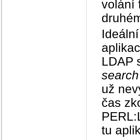
volání
druhém
Ideáln
aplikac
LDAP s
search
už nev
čas zk
PERL:L
tu apli