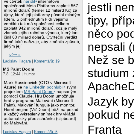
ve čtvrtek
nařídil
internetové
jestli n
společnosti Meta Platforms zaplatit 567
milionů dolarů (téměř 12 miliard Kč) za
újmy, které její platformy působí mladým
tipy, pří
lidem. S přihlédnutím k dřívějšímu
verdiktu tak má společnost celkem
zaplatit 942 milionů dolarů, což je malý
něco po
zlomek jejího ročního výnosu, který loni
činil 60 miliard dolarů. Čtvrteční verdikt
firmě také nařizuje, aby změnila způsob,
nepsali (
jakým její
…
více »
Než se b
Ladislav Hagara
|
Komentářů: 19
MS Paint Doom
studium
7.8. 12:44 | Humor
ApacheDS
Mark Russinovich (CTO v Microsoft
Azure) se
na LinkedIn pochlubil
svým
projektem
MS Paint Doom
napsaným
pomocí Claude. Hru Doom umožňuje
Jazyk by
hrát v programu Malování (Microsoft
Paint). Malování funguje jako monitor.
Herní engine (ViZDoom) běží na pozadí
pokud ne
a každý vykreslený snímek hry vkládá
automaticky přes schránku (clipboard)
do Malování.
Franta
Ladislav Hagara
|
Komentářů: 5