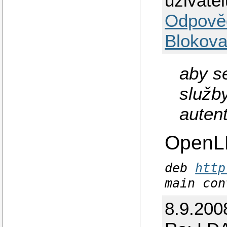
uživatel
Odpově
Blokova
aby s
služb
auten
OpenL
deb
http
main con
8.9.200