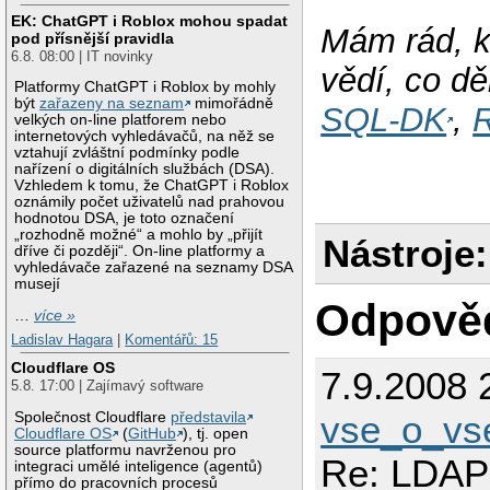
EK: ChatGPT i Roblox mohou spadat
Mám rád, k
pod přísnější pravidla
6.8. 08:00 | IT novinky
vědí, co dě
Platformy ChatGPT i Roblox by mohly
být
zařazeny na seznam
mimořádně
SQL-DK
,
R
velkých on-line platforem nebo
internetových vyhledávačů, na něž se
vztahují zvláštní podmínky podle
nařízení o digitálních službách (DSA).
Vzhledem k tomu, že ChatGPT i Roblox
oznámily počet uživatelů nad prahovou
hodnotou DSA, je toto označení
„rozhodně možné“ a mohlo by „přijít
Nástroje:
dříve či později“. On-line platformy a
vyhledávače zařazené na seznamy DSA
musejí
Odpově
…
více »
Ladislav Hagara
|
Komentářů: 15
Cloudflare OS
7.9.2008 
5.8. 17:00 | Zajímavý software
vse_o_v
Společnost Cloudflare
představila
Cloudflare OS
(
GitHub
), tj. open
source platformu navrženou pro
Re: LDAP 
integraci umělé inteligence (agentů)
přímo do pracovních procesů