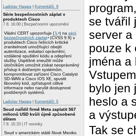
program,
Ladislav Hagara
|
Komentářů: 9
Série bezpečnostních záplat v
se tváři
produktech Cisco
7.8. 16:00 | Bezpečnostní upozornění
server a 
Vládní CERT upozorňuje (
𝕏
) na
sérii
bezpečnostních záplat
(CVSS 9.9) v
produktech Cisco řešících kritické
pouze k 
zranitelnosti umožňující obejití
autentizace, eskalaci oprávnění,
vzdálené spuštění kódu a odepření
jména a 
služby. Úspěšné zneužití může
útočníkům umožnit získat neoprávněný
přístup k dotčeným systémům,
Vstupem 
kompromitovat zařízení Cisco Catalyst
SD-WAN a Cisco IOS XE, spustit
libovolný kód, zpřístupnit citlivé
bylo jen
informace nebo narušit dostupnost
postižených systémů.
heslo a 
Ladislav Hagara
|
Komentářů: 5
Soud nařídil firmě Meta zaplatit 567
a výstup
milionů USD kvůli újmě způsobené
dětem
7.8. 15:33 | IT novinky
Tak se c
Soud v americkém státě Nové Mexiko