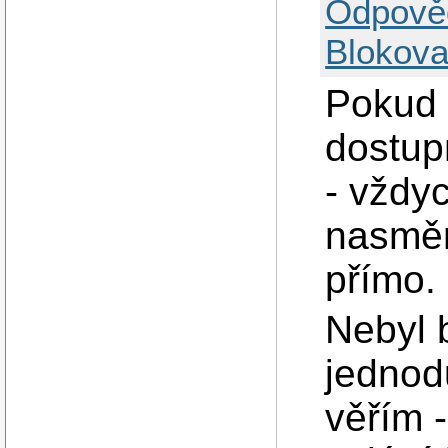
Odpově
Blokova
Pokud 
dostup
- vždyc
nasměr
přímo.
Nebyl b
jednod
věřím -