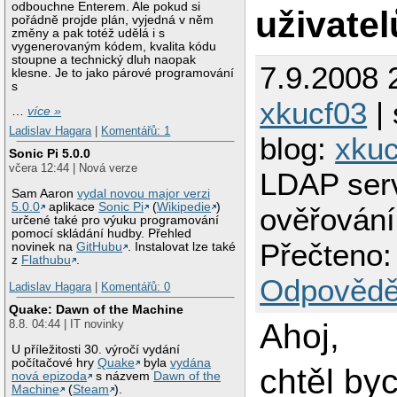
odbouchne Enterem. Ale pokud si
uživatel
pořádně projde plán, vyjedná v něm
změny a pak totéž udělá i s
vygenerovaným kódem, kvalita kódu
stoupne a technický dluh naopak
7.9.2008 
klesne. Je to jako párové programování
s
xkucf03
| 
…
více »
Ladislav Hagara
|
Komentářů: 1
blog:
xkuc
Sonic Pi 5.0.0
včera 12:44 | Nová verze
LDAP serv
Sam Aaron
vydal novou major verzi
5.0.0
aplikace
Sonic Pi
(
Wikipedie
)
ověřování
určené také pro výuku programování
pomocí skládání hudby. Přehled
Přečteno:
novinek na
GitHubu
. Instalovat lze také
z
Flathubu
.
Odpovědě
Ladislav Hagara
|
Komentářů: 0
Quake: Dawn of the Machine
Ahoj,
8.8. 04:44 | IT novinky
U příležitosti 30. výročí vydání
počítačové hry
Quake
byla
vydána
chtěl by
nová epizoda
s názvem
Dawn of the
Machine
(
Steam
).