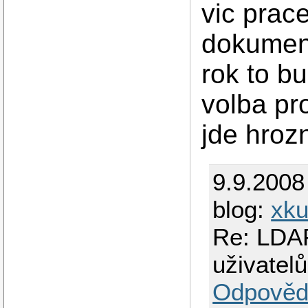
vic prac
dokument
rok to b
volba pr
jde hroz
9.9.2008
blog:
xku
Re: LDAP
uživatelů
Odpověd