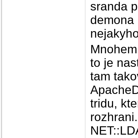
sranda p
demona m
nejakyho
Mnohem 
to je nas
tam tako
ApacheD
tridu, k
rozhrani
NET::LDA