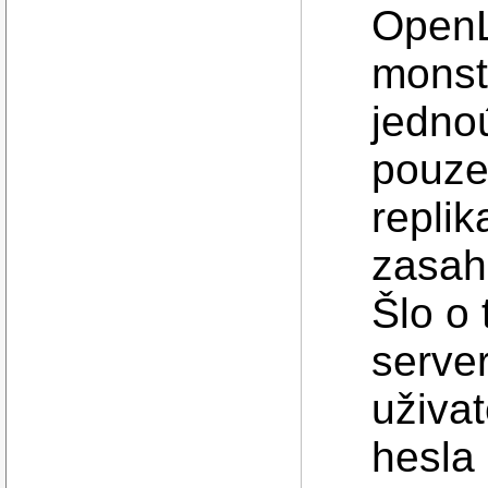
OpenL
monst
jednoú
pouz
replik
zasah
Šlo o 
server
uživat
hesla