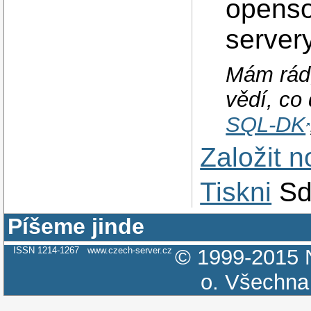
openso
server
Mám rád,
vědí, co 
SQL-DK
Založit 
Tiskni
Sd
Píšeme jinde
ISSN 1214-1267
www.czech-server.cz
© 1999-2015
o.
Všechna 