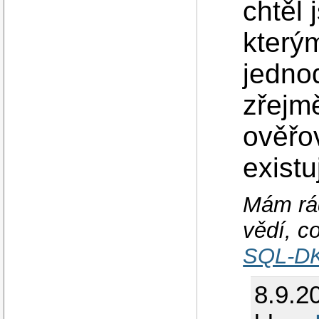
chtěl 
který
jednod
zřejm
ověřov
existu
Mám rád
vědí, c
SQL-D
8.9.2