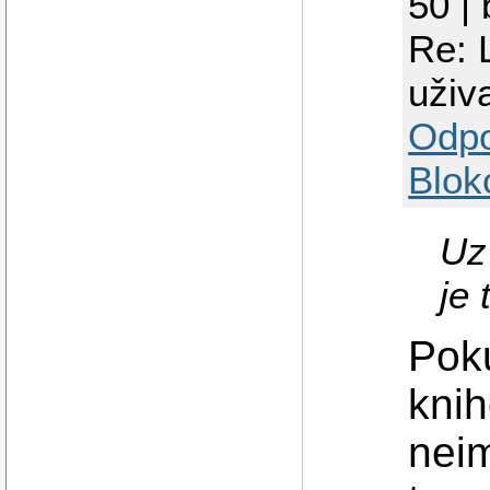
50 |
Re: 
uživ
Odp
Blok
Uz
je
Pok
kni
neim