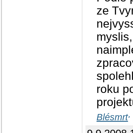
ze Tvy
nejvyss
myslis
naimpl
zpraco
spoleh
roku p
projek
Blésmrt