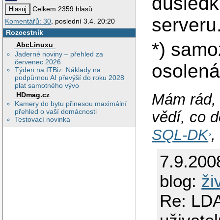
důsledk
Celkem 2359 hlasů
serveru
Komentářů: 30
, poslední 3.4. 20:20
Rozcestník
*) samo
AbcLinuxu
Jaderné noviny – přehled za
červenec 2026
osolen
Týden na ITBiz: Náklady na
podpůrnou AI převýší do roku 2028
plat samotného vývo
HDmag.cz
Mám rád, 
Kamery do bytu přinesou maximální
přehled o vaší domácnosti
vědí, co d
Testovací novinka
SQL-DK
7.9.200
blog:
ži
Re: LDA