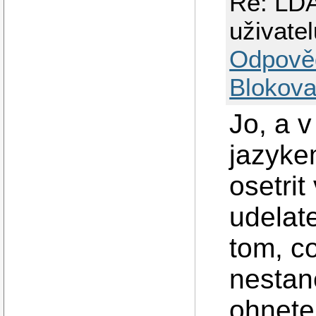
Re: LDA
uživatel
Odpově
Blokova
Jo, a v
jazyke
osetrit
udelat
tom, c
nestane
ohnete