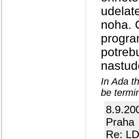
udelate
noha. 
progra
potrebu
nastud
In Ada th
be termi
8.9.20
Praha
Re: LD