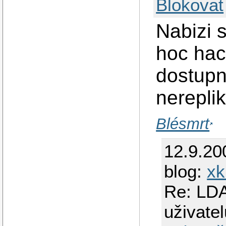
Blokovat
Nabizi s
hoc hac
dostupn
nerepli
Blésmrt
12.9.20
blog:
xk
Re: LDA
uživatel