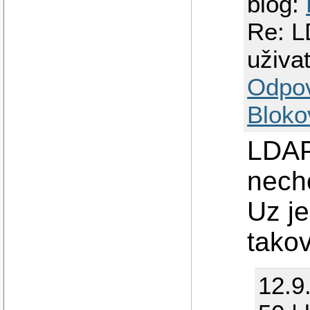
blog:
Re: L
uživa
Odpo
Bloko
LDAP
nechc
Uz je
tako
12.9