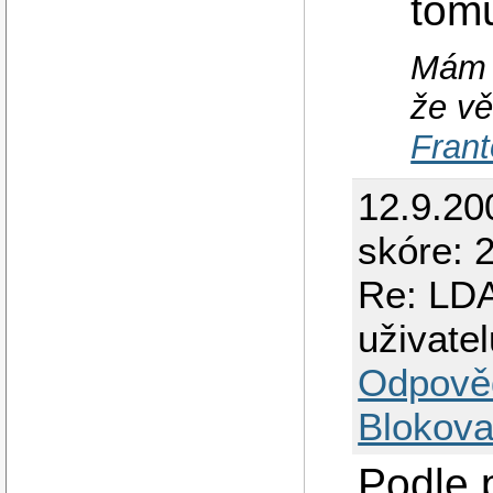
tom
Mám r
že vě
Frant
12.9.20
skóre: 2
Re: LDA
uživatel
Odpově
Blokova
Podle 