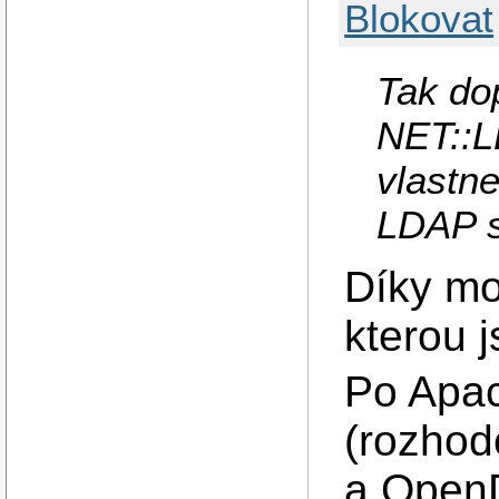
Blokovat
Tak dop
NET::L
vlastn
LDAP s
Díky mo
kterou 
Po Apac
(rozhod
a OpenD