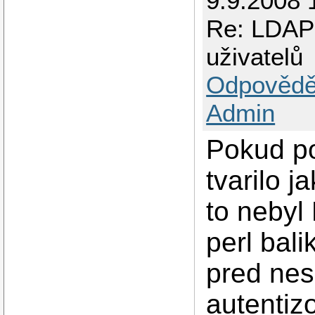
9.9.2008 
Re: LDAP 
uživatelů
Odpovědě
Admin
Pokud po
tvarilo 
to nebyl
perl ba
pred nes
autentiz