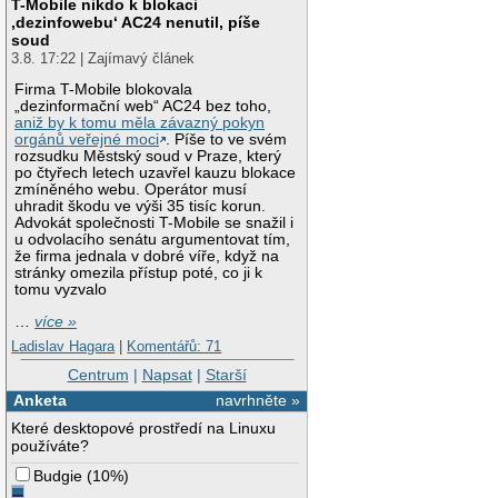
T-Mobile nikdo k blokaci
‚dezinfowebu‘ AC24 nenutil, píše
soud
3.8. 17:22 | Zajímavý článek
Firma T-Mobile blokovala
„dezinformační web“ AC24 bez toho,
aniž by k tomu měla závazný pokyn
orgánů veřejné moci
. Píše to ve svém
rozsudku Městský soud v Praze, který
po čtyřech letech uzavřel kauzu blokace
zmíněného webu. Operátor musí
uhradit škodu ve výši 35 tisíc korun.
Advokát společnosti T-Mobile se snažil i
u odvolacího senátu argumentovat tím,
že firma jednala v dobré víře, když na
stránky omezila přístup poté, co ji k
tomu vyzvalo
…
více »
Ladislav Hagara
|
Komentářů: 71
Centrum
|
Napsat
|
Starší
Anketa
navrhněte »
Které desktopové prostředí na Linuxu
používáte?
Budgie
(
10%
)