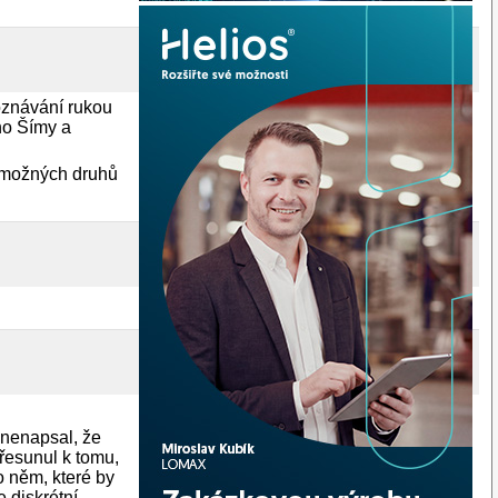
oznávání rukou
ího Šímy a
h možných druhů
 nenapsal, že
řesunul k tomu,
o něm, které by
e diskrétní