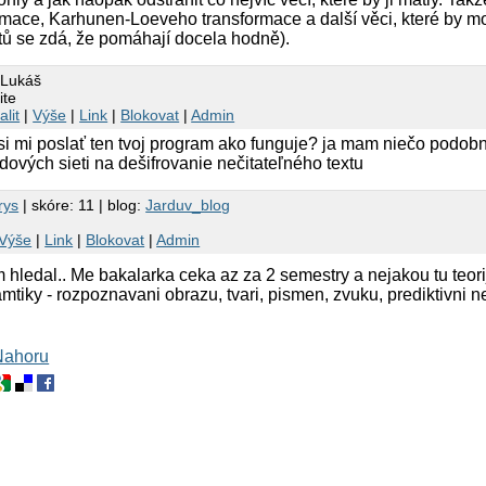
rmace, Karhunen-Loeveho transformace a další věci, které by m
tů se zdá, že pomáhají docela hodně).
 Lukáš
ite
alit
|
Výše
|
Link
|
Blokovat
|
Admin
si mi poslať ten tvoj program ako funguje? ja mam niečo podobn
ldových sieti na dešifrovanie nečitateľného textu
rys
| skóre: 11 | blog:
Jarduv_blog
Výše
|
Link
|
Blokovat
|
Admin
hledal.. Me bakalarka ceka az za 2 semestry a nejakou tu teorij
mtiky - rozpoznavani obrazu, tvari, pismen, zvuku, prediktivni ne
Nahoru