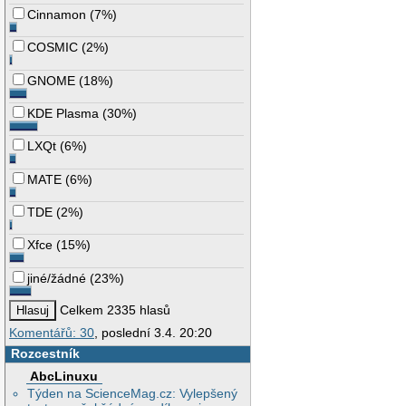
Cinnamon
(
7%
)
COSMIC
(
2%
)
GNOME
(
18%
)
KDE Plasma
(
30%
)
LXQt
(
6%
)
MATE
(
6%
)
TDE
(
2%
)
Xfce
(
15%
)
jiné/žádné
(
23%
)
Celkem 2335 hlasů
Komentářů: 30
, poslední 3.4. 20:20
Rozcestník
AbcLinuxu
Týden na ScienceMag.cz: Vylepšený