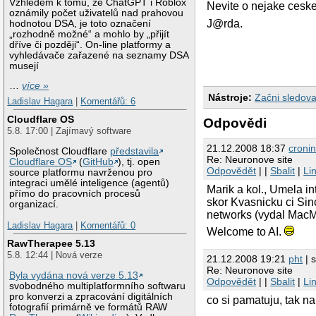
Vzhledem k tomu, že ChatGPT i Roblox
Nevite o nejake ceske
oznámily počet uživatelů nad prahovou
J@rda.
hodnotou DSA, je toto označení
„rozhodně možné“ a mohlo by „přijít
dříve či později“. On-line platformy a
vyhledávače zařazené na seznamy DSA
musejí
…
více »
Nástroje:
Začni sledova
Ladislav Hagara
|
Komentářů: 6
Cloudflare OS
Odpovědi
5.8. 17:00 | Zajímavý software
21.12.2008 18:37
croni
Společnost Cloudflare
představila
Re: Neuronove site
Cloudflare OS
(
GitHub
), tj. open
Odpovědět
| |
Sbalit
|
Li
source platformu navrženou pro
integraci umělé inteligence (agentů)
Marik a kol., Umela i
přímo do pracovních procesů
skor Kvasnicku ci Sin
organizací.
networks (vydal MacMi
Ladislav Hagara
|
Komentářů: 0
Welcome to AI.
RawTherapee 5.13
5.8. 12:44 | Nová verze
21.12.2008 19:21
pht
| s
Re: Neuronove site
Byla vydána nová verze 5.13
Odpovědět
| |
Sbalit
|
Li
svobodného multiplatformního softwaru
pro konverzi a zpracování digitálních
co si pamatuju, tak n
fotografií primárně ve formátů RAW