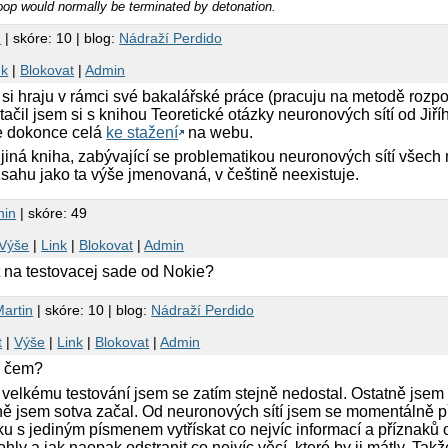
 loop would normally be terminated by detonation.
n
| skóre: 10 | blog:
Nádraží Perdido
nk
|
Blokovat
|
Admin
si hraju v rámci své bakalářské práce (pracuju na metodě rozp
ačil jsem si s knihou Teoretické otázky neuronových sítí od Jiř
e dokonce celá
ke stažení
na webu.
jiná kniha, zabývající se problematikou neuronových sítí všec
ahu jako ta výše jmenovaná, v češtině neexistuje.
nin
| skóre: 49
Výše
|
Link
|
Blokovat
|
Admin
na testovacej sade od Nokie?
artin
| skóre: 10 | blog:
Nádraží Perdido
t
|
Výše
|
Link
|
Blokovat
|
Admin
a čem?
k velkému testování jsem se zatím stejně nedostal. Ostatně jsem
tně jsem sotva začal. Od neuronových sítí jsem se momentálně p
ku s jediným písmenem vytřískat co nejvíc informací a příznaků 
ohly a jak naopak odstranit co nejvíc věcí, které by ji mátly. Takž