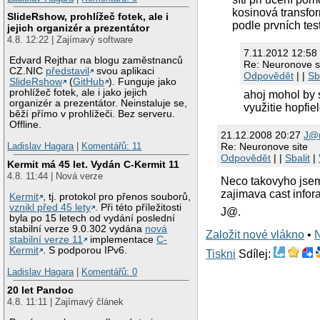
kosinová transfo
SlideRshow, prohlížeč fotek, ale i
podle prvních tes
jejich organizér a prezentátor
4.8. 12:22 | Zajímavý software
7.11.2012 12:58
Edvard Rejthar na blogu zaměstnanců
Re: Neuronove s
CZ.NIC
představil
svou aplikaci
Odpovědět
| |
Sb
SlideRshow
(
GitHub
). Funguje jako
prohlížeč fotek, ale i jako jejich
ahoj mohol by 
organizér a prezentátor. Neinstaluje se,
využitie hopfie
běží přímo v prohlížeči. Bez serveru.
Offline.
21.12.2008 20:27
J@
Ladislav Hagara
|
Komentářů: 11
Re: Neuronove site
Odpovědět
| |
Sbalit
|
Kermit má 45 let. Vydán C-Kermit 11
4.8. 11:44 | Nová verze
Neco takovyho jsem 
zajimava cast infora
Kermit
, tj. protokol pro přenos souborů,
vznikl před 45 lety
. Při této příležitosti
J@.
byla po 15 letech od vydání poslední
stabilní verze 9.0.302 vydána
nová
Založit nové vlákno
•
stabilní verze 11
implementace
C-
Kermit
. S podporou IPv6.
Tiskni
Sdílej:
Ladislav Hagara
|
Komentářů: 0
20 let Pandoc
4.8. 11:11 | Zajímavý článek