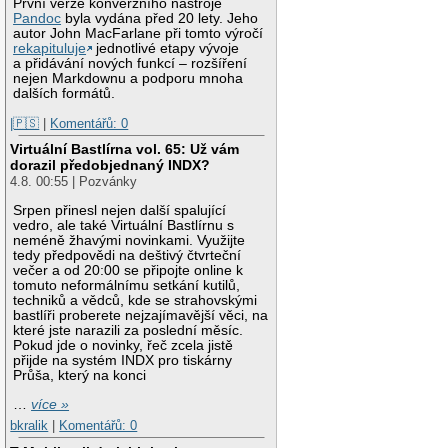
První verze konverzního nástroje
Pandoc
byla vydána před 20 lety. Jeho
autor John MacFarlane při tomto výročí
rekapituluje
jednotlivé etapy vývoje
a přidávání nových funkcí – rozšíření
nejen Markdownu a podporu mnoha
dalších formátů.
|🇵🇸
|
Komentářů: 0
Virtuální Bastlírna vol. 65: Už vám
dorazil předobjednaný INDX?
4.8. 00:55 | Pozvánky
Srpen přinesl nejen další spalující
vedro, ale také Virtuální Bastlírnu s
neméně žhavými novinkami. Využijte
tedy předpovědi na deštivý čtvrteční
večer a od 20:00 se připojte online k
tomuto neformálnímu setkání kutilů,
techniků a vědců, kde se strahovskými
bastlíři proberete nejzajímavější věci, na
které jste narazili za poslední měsíc.
Pokud jde o novinky, řeč zcela jistě
přijde na systém INDX pro tiskárny
Průša, který na konci
…
více »
bkralik
|
Komentářů: 0