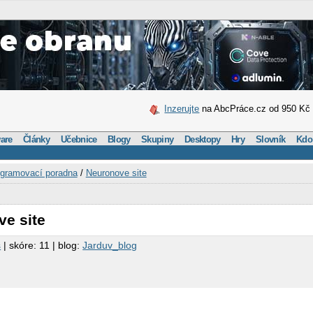
Inzerujte
na AbcPráce.cz od 950 Kč
are
Články
Učebnice
Blogy
Skupiny
Desktopy
Hry
Slovník
Kdo
gramovací poradna
/
Neuronove site
ve site
s
| skóre: 11 | blog:
Jarduv_blog