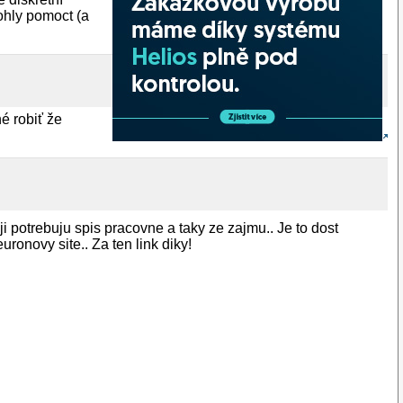
ohly pomoct (a
é robiť že
i potrebuju spis pracovne a taky ze zajmu.. Je to dost
uronovy site.. Za ten link diky!