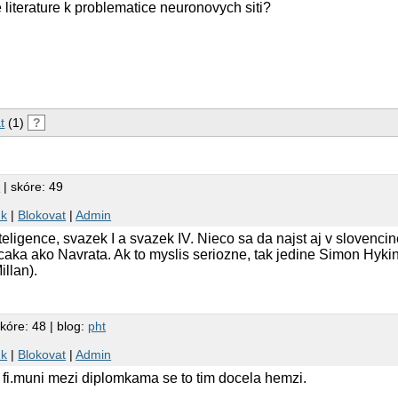
 literature k problematice neuronovych siti?
t
(1)
?
n
| skóre: 49
nk
|
Blokovat
|
Admin
nteligence, svazek I a svazek IV. Nieco sa da najst aj v slovenc
caka ako Navrata. Ak to myslis seriozne, tak jedine Simon Hyki
llan).
kóre: 48 | blog:
pht
nk
|
Blokovat
|
Admin
a fi.muni mezi diplomkama se to tim docela hemzi.