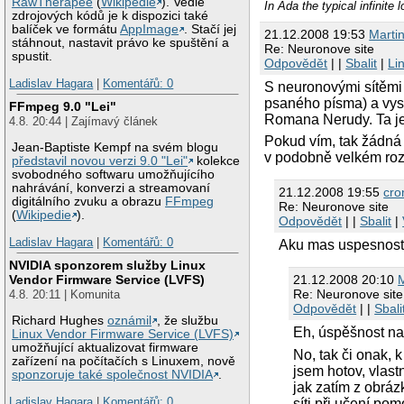
RawTherapee
(
Wikipedie
). Vedle
In Ada the typical infinite
zdrojových kódů je k dispozici také
balíček ve formátu
AppImage
. Stačí jej
21.12.2008 19:53
Marti
stáhnout, nastavit právo ke spuštění a
Re: Neuronove site
spustit.
Odpovědět
| |
Sbalit
|
Li
Ladislav Hagara
|
Komentářů: 0
S neuronovými sítěmi 
psaného písma) a vyst
FFmpeg 9.0 "Lei"
Romana Nerudy. Ta j
4.8. 20:44 | Zajímavý článek
Pokud vím, tak žádná 
Jean-Baptiste Kempf na svém blogu
v podobně velkém rozs
představil novou verzi 9.0 "Lei"
kolekce
svobodného softwaru umožňujícího
nahrávání, konverzi a streamovaní
21.12.2008 19:55
cro
digitálního zvuku a obrazu
FFmpeg
Re: Neuronove site
(
Wikipedie
).
Odpovědět
| |
Sbalit
|
Ladislav Hagara
|
Komentářů: 0
Aku mas uspesnost 
NVIDIA sponzorem služby Linux
Vendor Firmware Service (LVFS)
21.12.2008 20:10
M
Re: Neuronove site
4.8. 20:11 | Komunita
Odpovědět
| |
Sbali
Richard Hughes
oznámil
, že službu
Eh, úspěšnost n
Linux Vendor Firmware Service (LVFS)
umožňující aktualizovat firmware
No, tak či onak, 
zařízení na počítačích s Linuxem, nově
jsem hotov, vlas
sponzoruje také společnost NVIDIA
.
jak zatím z obráz
Ladislav Hagara
|
Komentářů: 0
síti při učení pom