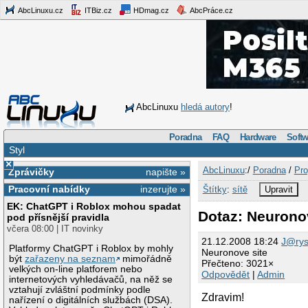
AbcLinuxu.cz
ITBiz.cz
HDmag.cz
AbcPráce.cz
AbcLinuxu
hledá autory
!
Poradna
FAQ
Hardware
Softw
Styl
×
AbcLinuxu
:/
Poradna
/
Pro
Zprávičky
napište »
Pracovní nabídky
inzerujte »
Štítky
:
sítě
Upravit
EK: ChatGPT i Roblox mohou spadat
Dotaz: Neurono
pod přísnější pravidla
včera 08:00 | IT novinky
21.12.2008 18:24
J@ry
Platformy ChatGPT i Roblox by mohly
Neuronove site
být
zařazeny na seznam
mimořádně
Přečteno: 3021×
velkých on-line platforem nebo
Odpovědět
|
Admin
internetových vyhledávačů, na něž se
vztahují zvláštní podmínky podle
Zdravim!
nařízení o digitálních službách (DSA).