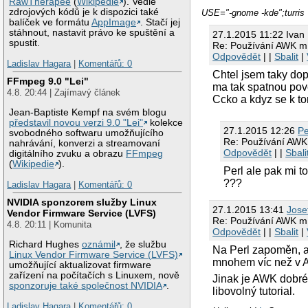
RawTherapee
(
Wikipedie
). Vedle
zdrojových kódů je k dispozici také
USE="-gnome -kde";turris
balíček ve formátu
AppImage
. Stačí jej
stáhnout, nastavit právo ke spuštění a
27.1.2015 11:22 Ivan
spustit.
Re: Používání AWK m
Odpovědět
| |
Sbalit
|
Ladislav Hagara
|
Komentářů: 0
Chtel jsem taky dop
FFmpeg 9.0 "Lei"
ma tak spatnou pov
4.8. 20:44 | Zajímavý článek
Ccko a kdyz se k to
Jean-Baptiste Kempf na svém blogu
představil novou verzi 9.0 "Lei"
kolekce
27.1.2015 12:26
Pe
svobodného softwaru umožňujícího
Re: Používání AWK
nahrávání, konverzi a streamovaní
Odpovědět
| |
Sbali
digitálního zvuku a obrazu
FFmpeg
(
Wikipedie
).
Perl ale pak mi t
???
Ladislav Hagara
|
Komentářů: 0
NVIDIA sponzorem služby Linux
27.1.2015 13:41
Jose
Vendor Firmware Service (LVFS)
Re: Používání AWK m
4.8. 20:11 | Komunita
Odpovědět
| |
Sbalit
|
Richard Hughes
oznámil
, že službu
Na Perl zapoměn, al
Linux Vendor Firmware Service (LVFS)
mnohem víc než v 
umožňující aktualizovat firmware
zařízení na počítačích s Linuxem, nově
Jinak je AWK dobré u
sponzoruje také společnost NVIDIA
.
libovolný tutorial.
Ladislav Hagara
|
Komentářů: 0