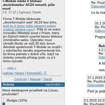
T-Mobile nikdo k blokaci
Re: Použ
‚dezinfowebu‘ AC24 nenutil, píše
Odpověd
soud
3.8. 17:22 | Zajímavý článek
co tu ma
Firma T-Mobile blokovala
„dezinformační web“ AC24 bez toho,
31.1.2
aniž by k tomu měla závazný pokyn
Re: Po
orgánů veřejné moci
. Píše to ve svém
Odpov
rozsudku Městský soud v Praze, který
po čtyřech letech uzavřel kauzu blokace
Pogram
zmíněného webu. Operátor musí
uhradit škodu ve výši 35 tisíc korun.
Řeš
Advokát společnosti T-Mobile se snažil i
1.2
u odvolacího senátu argumentovat tím,
Re:
že firma jednala v dobré víře, když na
Odp
stránky omezila přístup poté, co ji k
tomu vyzvalo
A hl
…
více »
Hell
Ladislav Hagara
|
Komentářů: 71
27.1.2015 
Centrum
|
Napsat
|
Starší
Re: Použív
Anketa
navrhněte »
Odpovědět
Které desktopové prostředí na Linuxu
Perl je je
používáte?
3.2.2015 22:
Budgie
(
10%
)
Re: Používán