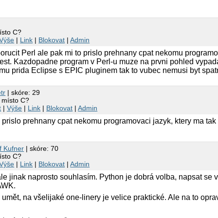
ísto C?
Výše
|
Link
|
Blokovat
|
Admin
orucit Perl ale pak mi to prislo prehnany cpat nekomu programov
est. Kazdopadne program v Perl-u muze na prvni pohled vypada
mu prida Eclipse s EPIC pluginem tak to vubec nemusi byt spat
tr
| skóre: 29
 místo C?
t
|
Výše
|
Link
|
Blokovat
|
Admin
o prislo prehnany cpat nekomu programovaci jazyk, ktery ma tak
f Kufner
| skóre: 70
ísto C?
Výše
|
Link
|
Blokovat
|
Admin
e jinak naprosto souhlasím. Python je dobrá volba, napsat se 
AWK.
mět, na všelijaké one-linery je velice praktické. Ale na to oprav