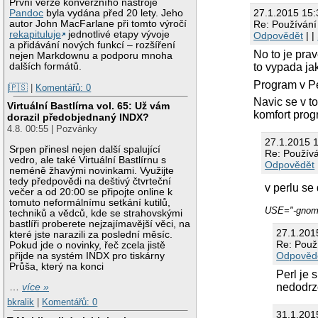
První verze konverzního nástroje
27.1.2015 15:
Pandoc
byla vydána před 20 lety. Jeho
autor John MacFarlane při tomto výročí
Re: Používán
rekapituluje
jednotlivé etapy vývoje
Odpovědět
| |
a přidávání nových funkcí – rozšíření
No to je prav
nejen Markdownu a podporu mnoha
dalších formátů.
to vypada jak
Program v Pe
|🇵🇸
|
Komentářů: 0
Navic se v t
Virtuální Bastlírna vol. 65: Už vám
komfort prog
dorazil předobjednaný INDX?
4.8. 00:55 | Pozvánky
27.1.2015 
Srpen přinesl nejen další spalující
Re: Použív
vedro, ale také Virtuální Bastlírnu s
Odpovědět
neméně žhavými novinkami. Využijte
tedy předpovědi na deštivý čtvrteční
v perlu se
večer a od 20:00 se připojte online k
tomuto neformálnímu setkání kutilů,
USE="-gnome
techniků a vědců, kde se strahovskými
bastlíři proberete nejzajímavější věci, na
27.1.201
které jste narazili za poslední měsíc.
Re: Použ
Pokud jde o novinky, řeč zcela jistě
Odpověd
přijde na systém INDX pro tiskárny
Průša, který na konci
Perl je 
nedodrzo
…
více »
bkralik
|
Komentářů: 0
31.1.201