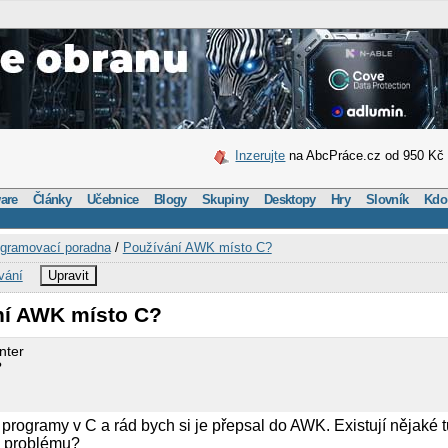
Inzerujte
na AbcPráce.cz od 950 Kč
are
Články
Učebnice
Blogy
Skupiny
Desktopy
Hry
Slovník
Kdo
gramovací poradna
/
Používání AWK místo C?
vání
Upravit
ní AWK místo C?
nter
?
rogramy v C a rád bych si je přepsal do AWK. Existují nějaké tu
o problému?