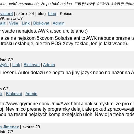
omamem, ještě neznamená, že po tobě nejdou. ⰞⰏⰉⰓⰀⰜⰉ ⰗⰞⰅⰜⰘ ⰈⰅⰏⰉ Ⱂ
1
victor8
| skóre: 24 | blog:
blog
| Košice
WK místo C?
alit
|
Výše
|
Link
|
Blokovat
|
Admin
r vsade nenajdes. AWK a sed urcite ano :)
vda ze na nejakom 5kovom Solarise ani to AWK nebude presne t
trosku oslabuje, ale ten POSIXovy zaklad, ten je fakt vsade).
ísto C?
Výše
|
Link
|
Blokovat
|
Admin
 reseni. Autor dotazu se nepta na jiny jazyk nebo na nazor na
to C?
nk
|
Blokovat
|
Admin
ttp://www.grymoire.com/Unix/Awk.html Jinak si myslim, ze pro cl
oj. Nevim co presne ty programky delaji, ale pokud zpracovavaj
nou na reseni nejakych komplexnejsich uloh. Navic ja treba rade
s Jimenez
| skóre: 29
ísto C?