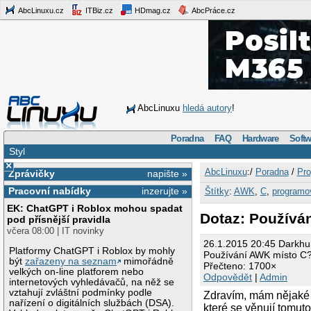
AbcLinuxu.cz
ITBiz.cz
HDmag.cz
AbcPráce.cz
AbcLinuxu
hledá autory
!
Poradna
FAQ
Hardware
Softw
Styl
×
AbcLinuxu
:/
Poradna
/
Pro
Zprávičky
napište »
Pracovní nabídky
inzerujte »
Štítky
:
AWK
,
C
,
programo
EK: ChatGPT i Roblox mohou spadat
Dotaz: Používá
pod přísnější pravidla
včera 08:00 | IT novinky
26.1.2015 20:45 Darkhu
Platformy ChatGPT i Roblox by mohly
Používání AWK místo C
být
zařazeny na seznam
mimořádně
Přečteno: 1700×
velkých on-line platforem nebo
Odpovědět
|
Admin
internetových vyhledávačů, na něž se
vztahují zvláštní podmínky podle
Zdravím, mám nějaké p
nařízení o digitálních službách (DSA).
které se věnují tomut