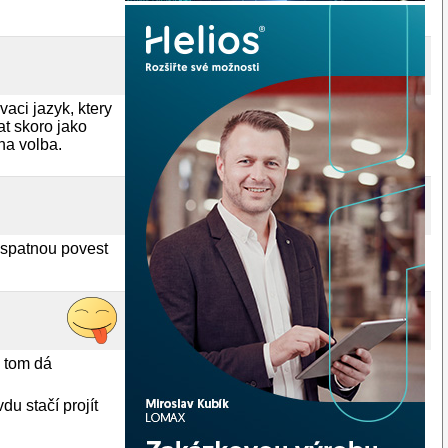
aci jazyk, ktery
t skoro jako
na volba.
 spatnou povest
v tom dá
du stačí projít