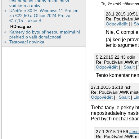
test nenašel žádný rozdíl mezi
To, že trpíš stih
vodíkem a antiv
Ušetřete 30 %: Windows 11 Pro jen
28.1.2015 10:5
za €22,50 a Office 2024 Pro za
Re: Používání A
€17,15 – akce B
Odpovědět
| |
Sb
HDmag.cz
Nie, C compile
Kamery do bytu přinesou maximální
přehled o vaší domácnosti
(aj ked je pra
Testovací novinka
tento argument 
5.2.2015 22:43 odin
Re: Používání AWK m
Odpovědět
| |
Sbalit
|
Tento komentar neni
27.1.2015 15:18 rich
Re: Používání AWK mís
Odpovědět
| |
Sbalit
|
Li
Treba tady je pekny h
nepostradatelny nastr
Perl bych nechal stra
27.1.2015 19:59
Jesu
Re: Používání AWK m