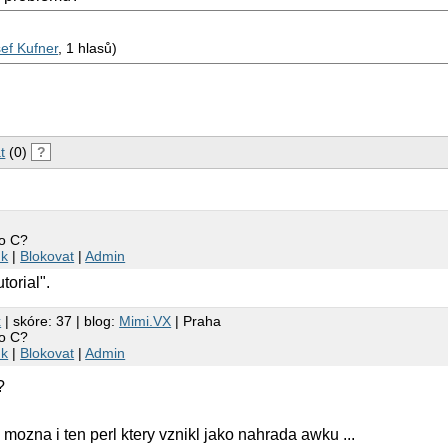
ef Kufner
, 1 hlasů)
t
(0)
?
to C?
nk
|
Blokovat
|
Admin
torial".
x
| skóre: 37 | blog:
Mimi.VX
| Praha
to C?
nk
|
Blokovat
|
Admin
?
, mozna i ten perl ktery vznikl jako nahrada awku ...