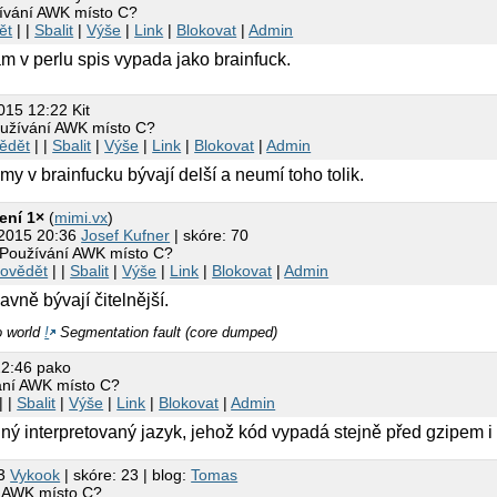
ívání AWK místo C?
ět
| |
Sbalit
|
Výše
|
Link
|
Blokovat
|
Admin
m v perlu spis vypada jako brainfuck.
015 12:22 Kit
užívání AWK místo C?
ědět
| |
Sbalit
|
Výše
|
Link
|
Blokovat
|
Admin
y v brainfucku bývají delší a neumí toho tolik.
ení 1×
(
mimi.vx
)
.2015 20:36
Josef Kufner
| skóre: 70
 Používání AWK místo C?
ovědět
| |
Sbalit
|
Výše
|
Link
|
Blokovat
|
Admin
avně bývají čitelnější.
o world
!
Segmentation fault (core dumped)
22:46 pako
ání AWK místo C?
| |
Sbalit
|
Výše
|
Link
|
Blokovat
|
Admin
diný interpretovaný jazyk, jehož kód vypadá stejně před gzipem i
23
Vykook
| skóre: 23 | blog:
Tomas
í AWK místo C?