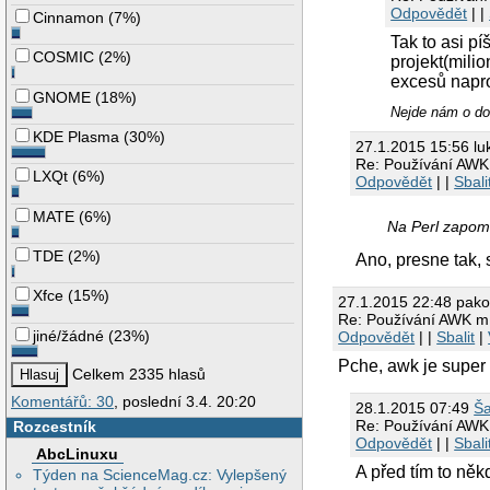
Odpovědět
| |
Cinnamon
(
7%
)
Tak to asi p
COSMIC
(
2%
)
projekt(milio
excesů napro
GNOME
(
18%
)
Nejde nám o dob
KDE Plasma
(
30%
)
27.1.2015 15:56 lu
Re: Používání AWK
LXQt
(
6%
)
Odpovědět
| |
Sbali
MATE
(
6%
)
Na Perl zapomě
TDE
(
2%
)
Ano, presne tak, 
Xfce
(
15%
)
27.1.2015 22:48 pak
Re: Používání AWK m
jiné/žádné
(
23%
)
Odpovědět
| |
Sbalit
|
Pche, awk je super 
Celkem 2335 hlasů
Komentářů: 30
, poslední 3.4. 20:20
28.1.2015 07:49
Š
Re: Používání AWK
Rozcestník
Odpovědět
| |
Sbali
AbcLinuxu
A před tím to něk
Týden na ScienceMag.cz: Vylepšený