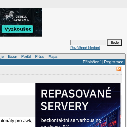
Rozšířené hledání
 je
Bazar
Portál
Práce
Mapa
Přihlášení
|
Registrace
toriály pro awk,