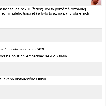
ěm napsal asi tak 10 řádek), byl to poměrně rozsáhlej
nec minulého tisíciletí) a bylo to až na pár drobnějších
 tom dá mnohem víc než v AWK.
 hodi na pouziti v embedded se 4MB flash.
de jakého historického Unixu.