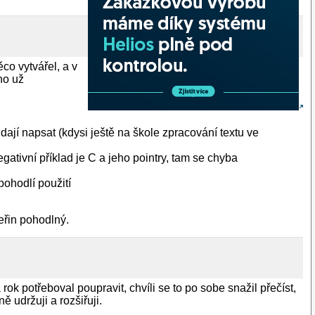
ěco vytvářel, a v
ho už
dají napsat (kdysi ještě na škole zpracování textu ve
ativní příklad je C a jeho pointry, tam se chyba
pohodlí použití
eřin pohodlný.
ok potřeboval poupravit, chvíli se to po sobe snažil přečíst,
 udržuji a rozšiřuji.