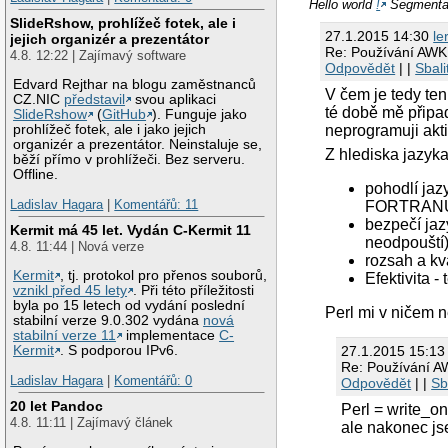
Hello world
!
Segmentat
SlideRshow, prohlížeč fotek, ale i
27.1.2015 14:30
le
jejich organizér a prezentátor
Re: Používání AWK
4.8. 12:22 | Zajímavý software
Odpovědět
| |
Sbali
Edvard Rejthar na blogu zaměstnanců
V čem je tedy ten
CZ.NIC
představil
svou aplikaci
té době mě připad
SlideRshow
(
GitHub
). Funguje jako
neprogramuji akti
prohlížeč fotek, ale i jako jejich
organizér a prezentátor. Neinstaluje se,
Z hlediska jazyka
běží přímo v prohlížeči. Bez serveru.
Offline.
pohodlí jaz
Ladislav Hagara
|
Komentářů: 11
FORTRANU j
bezpečí jaz
Kermit má 45 let. Vydán C-Kermit 11
neodpouští
4.8. 11:44 | Nová verze
rozsah a kv
Kermit
, tj. protokol pro přenos souborů,
Efektivita -
vznikl před 45 lety
. Při této příležitosti
byla po 15 letech od vydání poslední
Perl mi v ničem 
stabilní verze 9.0.302 vydána
nová
stabilní verze 11
implementace
C-
Kermit
. S podporou IPv6.
27.1.2015 15:13
Re: Používání A
Ladislav Hagara
|
Komentářů: 0
Odpovědět
| |
Sb
20 let Pandoc
Perl = write_on
4.8. 11:11 | Zajímavý článek
ale nakonec jse