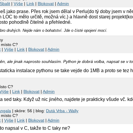
Sbalit
|
Výše
|
Link
|
Blokovat
|
Admin
íšeš jako prase. Přes rok jsem dělal v Perlu(do tý doby jsem v n
n LOC to mělo určitě, možná víc.) a hlavně dost starej projekt(ko
sto pohodlně čitelné a přehledné.
ro druhých. Nejde nám o bohatství. Jde o čisté opojení mocí.
ky
 místo C?
t
|
Výše
|
Link
|
Blokovat
|
Admin
n, ale jinak naprosto souhlasím. Python je dobrá volba, napsat se v
staticka instalace pythonu se take vejde do 1MB a proto se tez
o
ísto C?
Výše
|
Link
|
Blokovat
|
Admin
a sed taky. Když už nic jiného, najdete je prakticky všude vč. k
angala
| skóre: 56 | blog:
Dutá Vrba - Wally
 místo C?
t
|
Výše
|
Link
|
Blokovat
|
Admin
do napsal v C, takže to C taky ne?