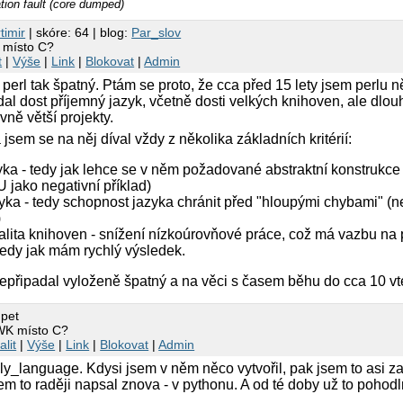
ion fault (core dumped)
rtimir
| skóre: 64 | blog:
Par_slov
 místo C?
t
|
Výše
|
Link
|
Blokovat
|
Admin
 perl tak špatný. Ptám se proto, že cca před 15 lety jsem perlu n
al dost příjemný jazyk, včetně dosti velkých knihoven, ale dlou
vně větší projekty.
 jsem se na něj díval vždy z několika základních kritérií:
yka - tedy jak lehce se v něm požadované abstraktní konstrukce 
ako negativní příklad)
yka - tedy schopnost jazyka chránit před "hloupými chybami" (neg
)
alita knihoven - snížení nízkoúrovňové práce, což má vazbu na 
 tedy jak mám rychlý výsledek.
nepřipadal vyloženě špatný a na věci s časem běhu do cca 10 vt
 pet
WK místo C?
alit
|
Výše
|
Link
|
Blokovat
|
Admin
ly_language. Kdysi jsem v něm něco vytvořil, pak jsem to asi za r
m to raději napsal znova - v pythonu. A od té doby už to pohodlně