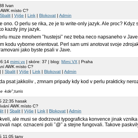
38 Ivan
í AWK místo C?
Sbalit
|
Výše
|
Link
|
Blokovat
|
Admin
e ono. O perlu se rika, ze je to write-only jazyk. Ale proc? Kdyz
o kazdy jiny jazyk.
rlu muze mnohem "hustejsi" nez treba neco napsaneho v Jave, a
om kodu vyborne orientovat. Perl sam umi anotovat svoje zdroja
ramovani jako byste psali v Jave.
16:14
mimi.vx
| skóre: 37 | blog:
Mimi.VX
| Praha
ání AWK místo C?
| |
Sbalit
|
Výše
|
Link
|
Blokovat
|
Admin
 da psat jakkoliv , zmnam pripady kdy kod v perlu prakticky ner
 -kde";turris
5 22:35 hasak
ívání AWK místo C?
ět
| |
Sbalit
|
Výše
|
Link
|
Blokovat
|
Admin
skveli, ale musi se dodrzovat typograficka konvence jinak vznika
vali napr. oznaceni poli "@" a stejne fungovali. Takove paskvil
5 11:05 tany