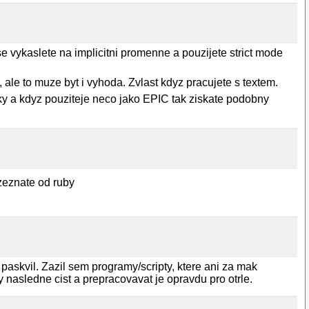
 se vykaslete na implicitni promenne a pouzijete strict mode
le to muze byt i vyhoda. Zvlast kdyz pracujete s textem.
ky a kdyz pouziteje neco jako EPIC tak ziskate podobny
ozeznate od ruby
 paskvil. Zazil sem programy/scripty, ktere ani za mak
y nasledne cist a prepracovavat je opravdu pro otrle.