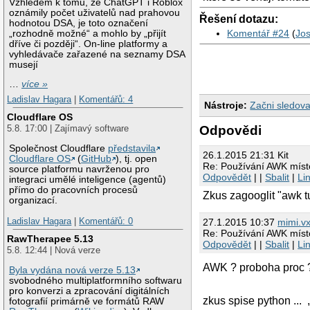
Vzhledem k tomu, že ChatGPT i Roblox
oznámily počet uživatelů nad prahovou
Řešení dotazu:
hodnotou DSA, je toto označení
Komentář #24
(
Jos
„rozhodně možné“ a mohlo by „přijít
dříve či později“. On-line platformy a
vyhledávače zařazené na seznamy DSA
musejí
…
více »
Ladislav Hagara
|
Komentářů: 4
Nástroje:
Začni sledova
Cloudflare OS
Odpovědi
5.8. 17:00 | Zajímavý software
Společnost Cloudflare
představila
26.1.2015 21:31 Kit
Cloudflare OS
(
GitHub
), tj. open
Re: Používání AWK mís
source platformu navrženou pro
Odpovědět
| |
Sbalit
|
Li
integraci umělé inteligence (agentů)
přímo do pracovních procesů
Zkus zagooglit "awk tu
organizací.
Ladislav Hagara
|
Komentářů: 0
27.1.2015 10:37
mimi.v
Re: Používání AWK mís
RawTherapee 5.13
Odpovědět
| |
Sbalit
|
Li
5.8. 12:44 | Nová verze
AWK ? proboha proc 
Byla vydána nová verze 5.13
svobodného multiplatformního softwaru
pro konverzi a zpracování digitálních
zkus spise python ... 
fotografií primárně ve formátů RAW