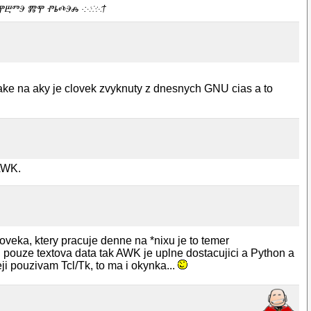
ⰑⰎⰉⰁⰕⰅ ⰏⰉ ⰒⰓⰄⰅⰎ ·:⁖⁘⁙†
ake na aky je clovek zvyknuty z dnesnych GNU cias a to
 AWK.
oveka, ktery pracuje denne na *nixu je to temer
i pouze textova data tak AWK je uplne dostacujici a Python a
ji pouzivam Tcl/Tk, to ma i okynka...