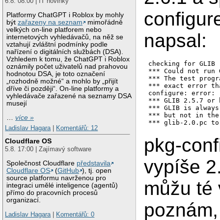
6.8. 08:00 | IT novinky
configur
Platformy ChatGPT i Roblox by mohly
být
zařazeny na seznam
mimořádně
velkých on-line platforem nebo
napsal:
internetových vyhledávačů, na něž se
vztahují zvláštní podmínky podle
nařízení o digitálních službách (DSA).
Vzhledem k tomu, že ChatGPT i Roblox
checking for GLIB 
oznámily počet uživatelů nad prahovou
*** Could not run 
hodnotou DSA, je toto označení
*** The test progr
„rozhodně možné“ a mohlo by „přijít
*** exact error th
dříve či později“. On-line platformy a
configure: error:

vyhledávače zařazené na seznamy DSA
*** GLIB 2.5.7 or 
musejí
*** GLIB is always
*** but not in the
…
více »
*** glib-2.0.pc to
Ladislav Hagara
|
Komentářů: 12
pkg-conf
Cloudflare OS
5.8. 17:00 | Zajímavý software
vypíše 2
Společnost Cloudflare
představila
Cloudflare OS
(
GitHub
), tj. open
source platformu navrženou pro
můžu té 
integraci umělé inteligence (agentů)
přímo do pracovních procesů
organizací.
poznám, 
Ladislav Hagara
|
Komentářů: 0