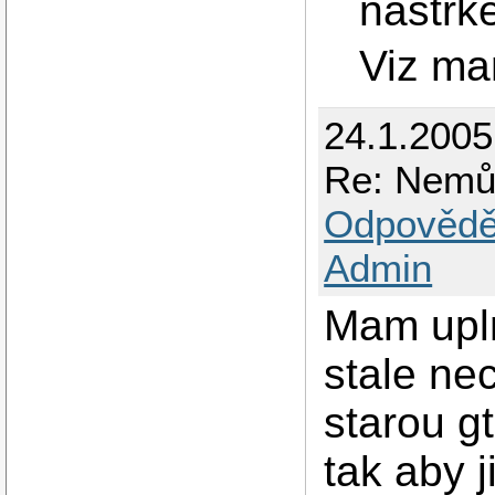
nastrk
Viz m
24.1.2005
Re: Nemů
Odpovědě
Admin
Mam upln
stale ne
starou g
tak aby 