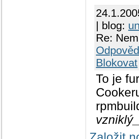
24.1.200
| blog:
un
Re: Nem
Odpověd
Blokovat
To je f
Cookeru
rpmbuil
vzniklý
Založit 