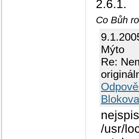
2.6.1.
Co Bůh ro
9.1.200
Mýto
Re: Nem
originá
Odpově
Blokova
nejspis
/usr/lo