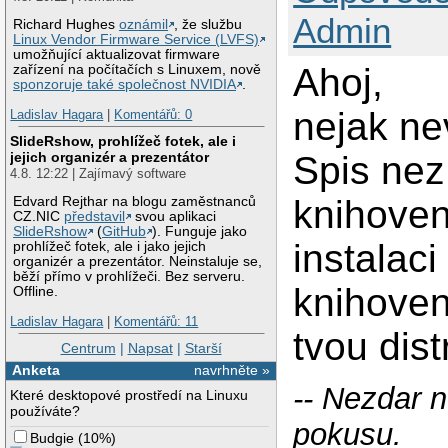
Admin
Richard Hughes
oznámil
, že službu
Linux Vendor Firmware Service (LVFS)
umožňující aktualizovat firmware
Ahoj,
zařízení na počítačích s Linuxem, nově
sponzoruje také společnost NVIDIA
.
nejak nev
Ladislav Hagara
|
Komentářů: 0
SlideRshow, prohlížeč fotek, ale i
jejich organizér a prezentátor
Spis nez
4.8. 12:22 | Zajímavý software
knihoven
Edvard Rejthar na blogu zaměstnanců
CZ.NIC
představil
svou aplikaci
SlideRshow
(
GitHub
). Funguje jako
instalac
prohlížeč fotek, ale i jako jejich
organizér a prezentátor. Neinstaluje se,
běží přímo v prohlížeči. Bez serveru.
knihoven
Offline.
Ladislav Hagara
|
Komentářů: 11
tvou dist
Centrum
|
Napsat
|
Starší
Anketa
navrhněte »
-- Nezdar 
Které desktopové prostředí na Linuxu
používáte?
pokusu.
Budgie
(
10%
)