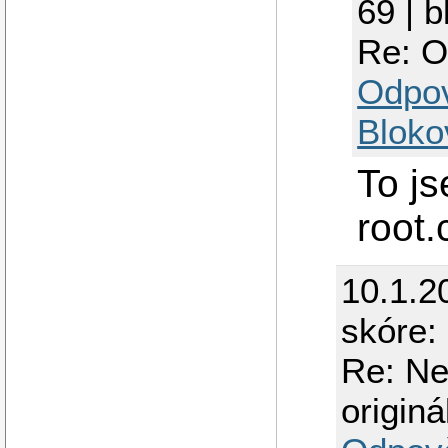
69 | 
Re: 
Odpo
Bloko
To j
root.
10.1.2
skóre:
Re: Ne
origin