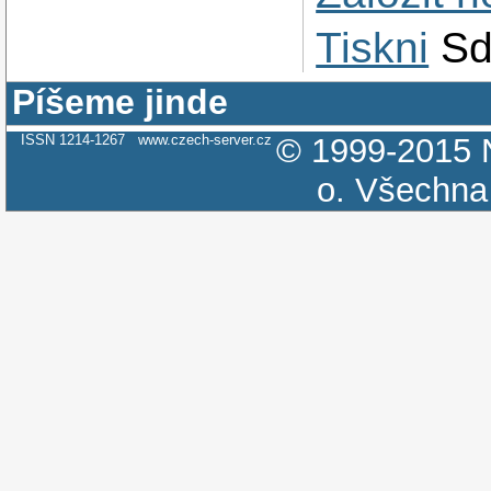
Tiskni
Sd
Píšeme jinde
ISSN 1214-1267
www.czech-server.cz
© 1999-2015
o.
Všechna 