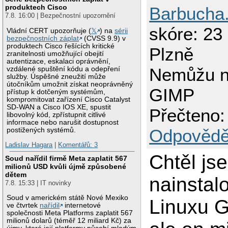
produktech Cisco
Barbucha
7.8. 16:00 | Bezpečnostní upozornění
skóre: 23 
Vládní CERT upozorňuje (
𝕏
) na
sérii
bezpečnostních záplat
(CVSS 9.9) v
produktech Cisco řešících kritické
Plzně
zranitelnosti umožňující obejití
autentizace, eskalaci oprávnění,
Nemůžu na
vzdálené spuštění kódu a odepření
služby. Úspěšné zneužití může
útočníkům umožnit získat neoprávněný
GIMP
přístup k dotčeným systémům,
kompromitovat zařízení Cisco Catalyst
SD-WAN a Cisco IOS XE, spustit
Přečteno:
libovolný kód, zpřístupnit citlivé
informace nebo narušit dostupnost
Odpovědě
postižených systémů.
Ladislav Hagara
|
Komentářů: 3
Chtěl js
Soud nařídil firmě Meta zaplatit 567
milionů USD kvůli újmě způsobené
dětem
nainstal
7.8. 15:33 | IT novinky
Soud v americkém státě Nové Mexiko
Linuxu G
ve čtvrtek
nařídil
internetové
společnosti Meta Platforms zaplatit 567
milionů dolarů (téměř 12 miliard Kč) za