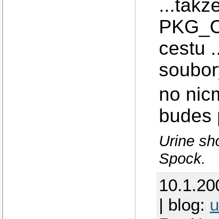
...takz
PKG_C
cestu .
soubor
no nicm
budes 
Urine sho
Spock.
10.1.20
| blog:
u