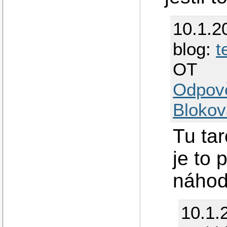
10.1.2
blog:
t
OT
Odpov
Blokov
Tu tar
je to 
náhod
10.1.