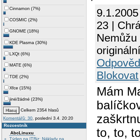
Cinnamon
(
7%
)
9.1.2005
COSMIC
(
2%
)
23 | Chr
GNOME
(
18%
)
Nemůžu n
KDE Plasma
(
30%
)
originál
LXQt
(
6%
)
Odpověd
MATE
(
6%
)
Blokovat
TDE
(
2%
)
Mám Ma
Xfce
(
15%
)
jiné/žádné
(
23%
)
balíčko
Celkem 2354 hlasů
zaškrtnu
Komentářů: 30
, poslední 3.4. 20:20
Rozcestník
to, to, 
AbcLinuxu
Týden na ITBiz: Náklady na