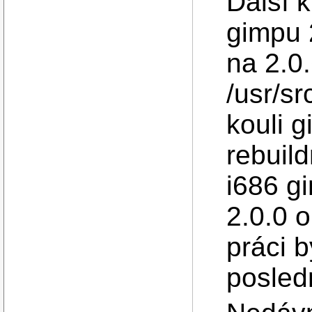
Další k
gimpu 2
na 2.0.
/usr/s
kouli g
rebuild
i686 g
2.0.0 
práci 
posledn