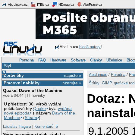
AbcLinuxu.cz
ITBiz.cz
HDmag.cz
AbcPráce.cz
AbcLinuxu
hledá autory
!
Poradna
FAQ
Hardware
Software
Články
Učebnice
Blog
Styl
×
AbcLinuxu
:/
Poradna
/
Pro
Zprávičky
napište »
Pracovní nabídky
inzerujte »
Štítky
:
GIMP
,
grafické tool
Quake: Dawn of the Machine
Dotaz:
včera 04:44 | IT novinky
U příležitosti 30. výročí vydání
nainsta
počítačové hry
Quake
byla
vydána
nová epizoda
s názvem
Dawn of the
Machine
(
Steam
).
Ladislav Hagara
|
Komentářů: 5
9.1.2005 
Série bezpečnostních záplat v