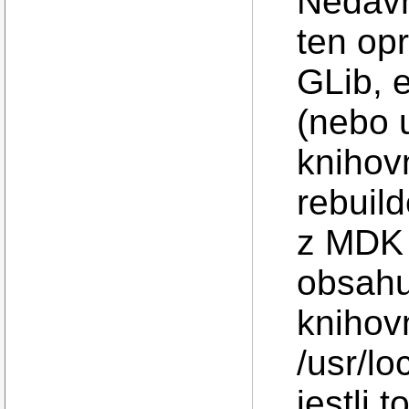
Nedávn
ten op
GLib, 
(nebo 
knihov
rebuil
z MDK 
obsahu
knihovn
/usr/lo
jestli 