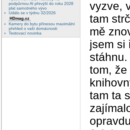
vyzve, v
podpůrnou AI převýší do roku 2028
plat samotného vývo
Událo se v týdnu 32/2026
tam str
HDmag.cz
Kamery do bytu přinesou maximální
mě znov
přehled o vaší domácnosti
Testovací novinka
jsem si
stáhnu.
tom, že 
knihovny
tam ta 
zajímalo
opravdu