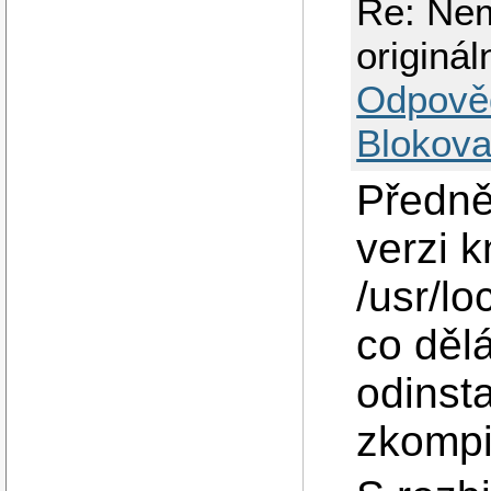
Re: Nem
originá
Odpově
Blokova
Předně
verzi k
/usr/lo
co děl
odinst
zkompi