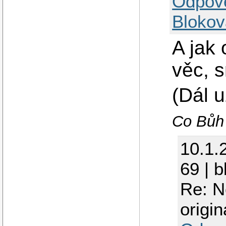
Odpov
Blokov
A jak 
věc, s
(Dál u
Co Bůh 
10.1.
69 | 
Re: N
origi