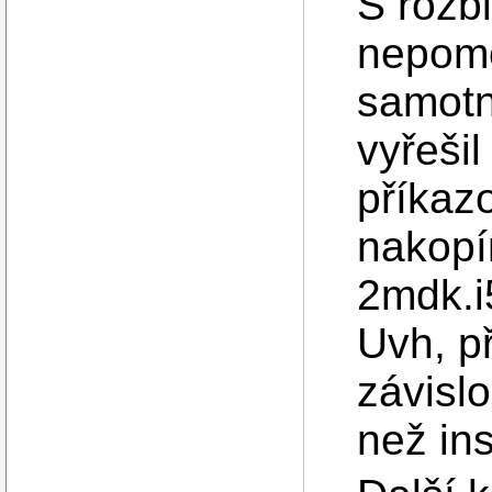
S rozb
nepomo
samotn
vyřešil
příkaz
nakopí
2mdk.i
Uvh, p
závislo
než ins