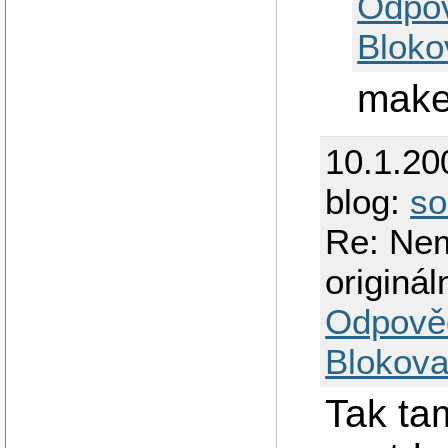
Odpo
Bloko
make 
10.1.20
blog:
so
Re: Nem
originá
Odpově
Blokova
Tak ta