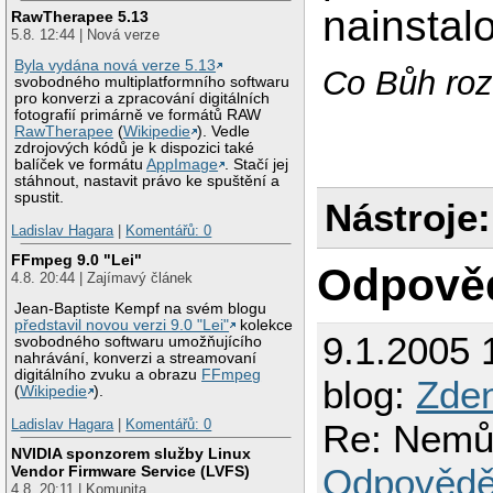
nainstal
RawTherapee 5.13
5.8. 12:44 | Nová verze
Byla vydána nová verze 5.13
Co Bůh rozb
svobodného multiplatformního softwaru
pro konverzi a zpracování digitálních
fotografií primárně ve formátů RAW
RawTherapee
(
Wikipedie
). Vedle
zdrojových kódů je k dispozici také
balíček ve formátu
AppImage
. Stačí jej
stáhnout, nastavit právo ke spuštění a
spustit.
Nástroje:
Ladislav Hagara
|
Komentářů: 0
FFmpeg 9.0 "Lei"
Odpově
4.8. 20:44 | Zajímavý článek
Jean-Baptiste Kempf na svém blogu
představil novou verzi 9.0 "Lei"
kolekce
9.1.2005 
svobodného softwaru umožňujícího
nahrávání, konverzi a streamovaní
digitálního zvuku a obrazu
FFmpeg
blog:
Zden
(
Wikipedie
).
Ladislav Hagara
|
Komentářů: 0
Re: Nemů
NVIDIA sponzorem služby Linux
Odpovědě
Vendor Firmware Service (LVFS)
4.8. 20:11 | Komunita