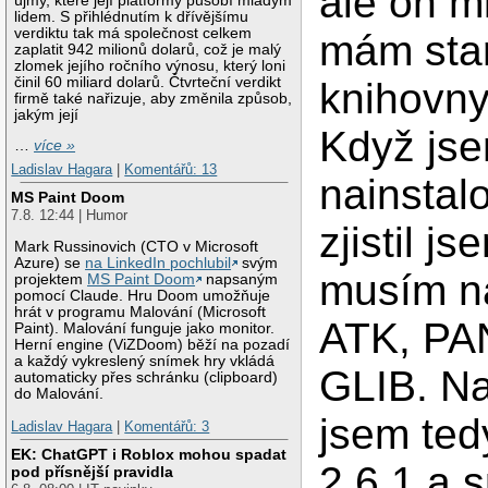
ale on mi
újmy, které její platformy působí mladým
lidem. S přihlédnutím k dřívějšímu
verdiktu tak má společnost celkem
mám star
zaplatit 942 milionů dolarů, což je malý
zlomek jejího ročního výnosu, který loni
činil 60 miliard dolarů. Čtvrteční verdikt
knihovn
firmě také nařizuje, aby změnila způsob,
jakým její
Když jse
…
více »
Ladislav Hagara
|
Komentářů: 13
nainstal
MS Paint Doom
7.8. 12:44 | Humor
zjistil js
Mark Russinovich (CTO v Microsoft
Azure) se
na LinkedIn pochlubil
svým
musím na
projektem
MS Paint Doom
napsaným
pomocí Claude. Hru Doom umožňuje
hrát v programu Malování (Microsoft
ATK, PA
Paint). Malování funguje jako monitor.
Herní engine (ViZDoom) běží na pozadí
a každý vykreslený snímek hry vkládá
GLIB. Na
automaticky přes schránku (clipboard)
do Malování.
jsem ted
Ladislav Hagara
|
Komentářů: 3
EK: ChatGPT i Roblox mohou spadat
2.6.1 a s
pod přísnější pravidla