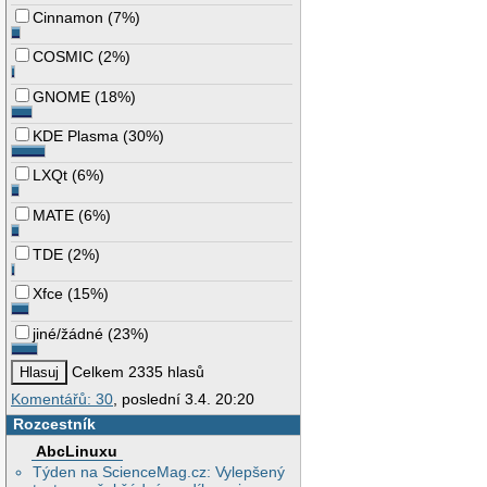
Cinnamon
(
7%
)
COSMIC
(
2%
)
GNOME
(
18%
)
KDE Plasma
(
30%
)
LXQt
(
6%
)
MATE
(
6%
)
TDE
(
2%
)
Xfce
(
15%
)
jiné/žádné
(
23%
)
Celkem 2335 hlasů
Komentářů: 30
, poslední 3.4. 20:20
Rozcestník
AbcLinuxu
Týden na ScienceMag.cz: Vylepšený