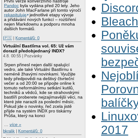
První verze konverzního nástroje
Discor
Pandoc
byla vydána před 20 lety. Jeho
autor John MacFarlane při tomto výročí
rekapituluje
jednotlivé etapy vývoje
Bleach
a přidávání nových funkcí – rozšíření
nejen Markdownu a podporu mnoha
dalších formátů.
Poněku
|🇵🇸
|
Komentářů: 0
souvis
Virtuální Bastlírna vol. 65: Už vám
dorazil předobjednaný INDX?
4.8. 00:55 | Pozvánky
bezpeč
Srpen přinesl nejen další spalující
vedro, ale také Virtuální Bastlírnu s
Nejobl
neméně žhavými novinkami. Využijte
tedy předpovědi na deštivý čtvrteční
večer a od 20:00 se připojte online k
Porovn
tomuto neformálnímu setkání kutilů,
techniků a vědců, kde se strahovskými
bastlíři proberete nejzajímavější věci, na
balíčk
které jste narazili za poslední měsíc.
Pokud jde o novinky, řeč zcela jistě
přijde na systém INDX pro tiskárny
Linuxo
Průša, který na konci
…
více »
2017
bkralik
|
Komentářů: 0