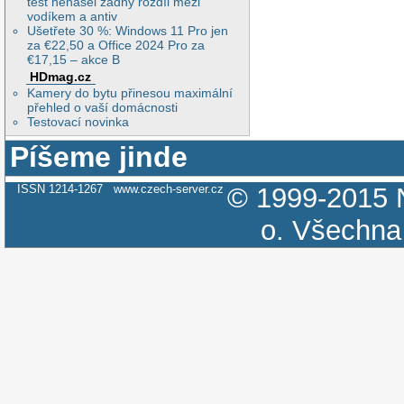
test nenašel žádný rozdíl mezi
vodíkem a antiv
Ušetřete 30 %: Windows 11 Pro jen
za €22,50 a Office 2024 Pro za
€17,15 – akce B
HDmag.cz
Kamery do bytu přinesou maximální
přehled o vaší domácnosti
Testovací novinka
Píšeme jinde
ISSN 1214-1267
www.czech-server.cz
© 1999-2015
o.
Všechna 