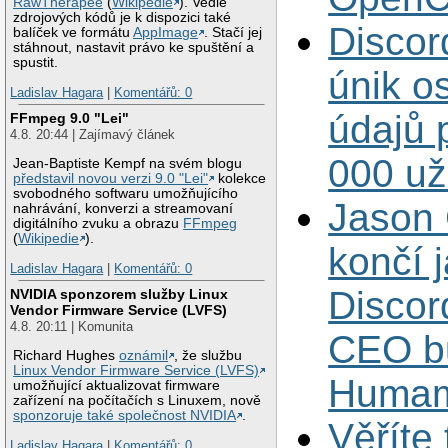
RawTherapee
(
Wikipedie
). Vedle
zdrojových kódů je k dispozici také
Discord
balíček ve formátu
AppImage
. Stačí jej
stáhnout, nastavit právo ke spuštění a
spustit.
únik o
Ladislav Hagara
|
Komentářů: 0
údajů 
FFmpeg 9.0 "Lei"
4.8. 20:44 | Zajímavý článek
000 už
Jean-Baptiste Kempf na svém blogu
představil novou verzi 9.0 "Lei"
kolekce
svobodného softwaru umožňujícího
Jason 
nahrávání, konverzi a streamovaní
digitálního zvuku a obrazu
FFmpeg
(
Wikipedie
).
končí 
Ladislav Hagara
|
Komentářů: 0
Disco
NVIDIA sponzorem služby Linux
Vendor Firmware Service (LVFS)
4.8. 20:11 | Komunita
CEO b
Richard Hughes
oznámil
, že službu
Linux Vendor Firmware Service (LVFS)
Humam
umožňující aktualizovat firmware
zařízení na počítačích s Linuxem, nově
sponzoruje také společnost NVIDIA
.
Věříte
Ladislav Hagara
|
Komentářů: 0