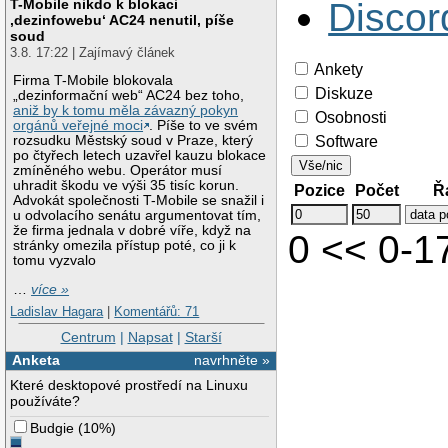
T-Mobile nikdo k blokaci
Discor
‚dezinfowebu‘ AC24 nenutil, píše
soud
3.8. 17:22 | Zajímavý článek
Ankety
Firma T-Mobile blokovala
Diskuze
„dezinformační web“ AC24 bez toho,
aniž by k tomu měla závazný pokyn
Osobnosti
orgánů veřejné moci
. Píše to ve svém
Software
rozsudku Městský soud v Praze, který
po čtyřech letech uzavřel kauzu blokace
Vše/nic
zmíněného webu. Operátor musí
uhradit škodu ve výši 35 tisíc korun.
Pozice
Počet
Ř
Advokát společnosti T-Mobile se snažil i
u odvolacího senátu argumentovat tím,
že firma jednala v dobré víře, když na
0 << 0-1
stránky omezila přístup poté, co ji k
tomu vyzvalo
…
více »
Ladislav Hagara
|
Komentářů: 71
Centrum
|
Napsat
|
Starší
Anketa
navrhněte »
Které desktopové prostředí na Linuxu
používáte?
Budgie
(
10%
)