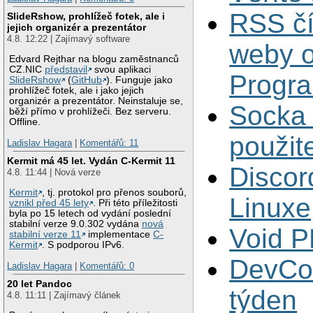
RSS čí
SlideRshow, prohlížeč fotek, ale i
jejich organizér a prezentátor
4.8. 12:22 | Zajímavý software
weby 
Edvard Rejthar na blogu zaměstnanců
CZ.NIC
představil
svou aplikaci
Progr
SlideRshow
(
GitHub
). Funguje jako
prohlížeč fotek, ale i jako jejich
organizér a prezentátor. Neinstaluje se,
Socka 
běží přímo v prohlížeči. Bez serveru.
Offline.
použit
Ladislav Hagara
|
Komentářů: 11
Kermit má 45 let. Vydán C-Kermit 11
Discord
4.8. 11:44 | Nová verze
Kermit
, tj. protokol pro přenos souborů,
Linuxe
vznikl před 45 lety
. Při této příležitosti
byla po 15 letech od vydání poslední
stabilní verze 9.0.302 vydána
nová
Void 
stabilní verze 11
implementace
C-
Kermit
. S podporou IPv6.
DevCon
Ladislav Hagara
|
Komentářů: 0
20 let Pandoc
týden
4.8. 11:11 | Zajímavý článek