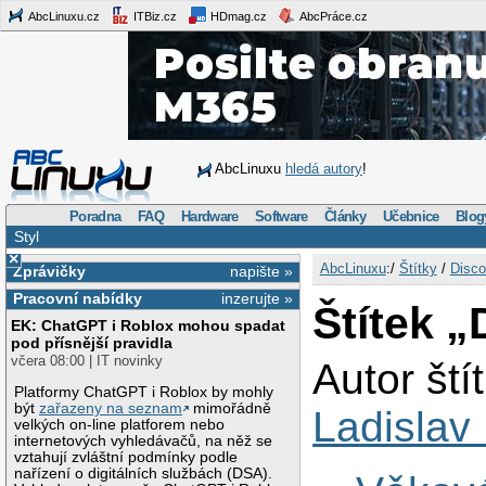
AbcLinuxu.cz
ITBiz.cz
HDmag.cz
AbcPráce.cz
AbcLinuxu
hledá autory
!
Poradna
FAQ
Hardware
Software
Články
Učebnice
Blog
Styl
×
AbcLinuxu
:/
Štítky
/
Disco
Zprávičky
napište »
Pracovní nabídky
inzerujte »
Štítek „
EK: ChatGPT i Roblox mohou spadat
pod přísnější pravidla
včera 08:00 | IT novinky
Autor ští
Platformy ChatGPT i Roblox by mohly
být
zařazeny na seznam
mimořádně
Ladislav
velkých on-line platforem nebo
internetových vyhledávačů, na něž se
vztahují zvláštní podmínky podle
nařízení o digitálních službách (DSA).