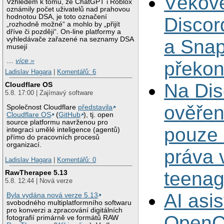
Věkové
Vzhledem k tomu, že ChatGPT i Roblox
oznámily počet uživatelů nad prahovou
hodnotou DSA, je toto označení
Discor
„rozhodně možné“ a mohlo by „přijít
dříve či později“. On-line platformy a
vyhledávače zařazené na seznamy DSA
a Sna
musejí
…
více »
překo
Ladislav Hagara
|
Komentářů: 6
Na Dis
Cloudflare OS
5.8. 17:00 | Zajímavý software
ověřen
Společnost Cloudflare
představila
Cloudflare OS
(
GitHub
), tj. open
source platformu navrženou pro
pouze 
integraci umělé inteligence (agentů)
přímo do pracovních procesů
organizací.
práva 
Ladislav Hagara
|
Komentářů: 0
teenag
RawTherapee 5.13
5.8. 12:44 | Nová verze
AI asis
Byla vydána nová verze 5.13
svobodného multiplatformního softwaru
pro konverzi a zpracování digitálních
OpenC
fotografií primárně ve formátů RAW