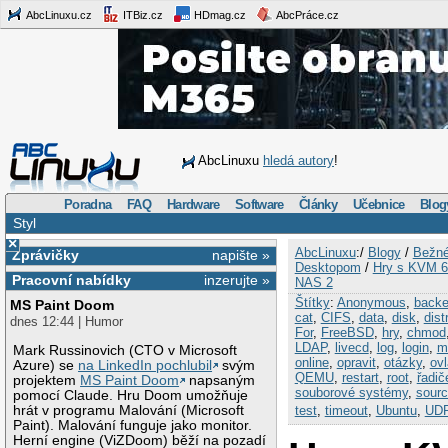
AbcLinuxu.cz
ITBiz.cz
HDmag.cz
AbcPráce.cz
AbcLinuxu
hledá autory
!
Poradna
FAQ
Hardware
Software
Články
Učebnice
Blog
Styl
×
AbcLinuxu
:/
Blogy
/
Bežné 
Zprávičky
napište »
Desktopom
/
Hry s KVM 6:
Pracovní nabídky
inzerujte »
NAS 2
Štítky
:
Anonymous
,
back
MS Paint Doom
cat
,
CIFS
,
data
,
disk
,
dist
dnes 12:44 | Humor
For
,
FreeBSD
,
hry
,
chmod
LDAP
,
livecd
,
log
,
login
,
m
Mark Russinovich (CTO v Microsoft
online
,
opravit
,
otázky
,
ov
Azure) se
na LinkedIn pochlubil
svým
QEMU
,
restart
,
root
,
řadič
projektem
MS Paint Doom
napsaným
souborové systémy
,
sour
pomocí Claude. Hru Doom umožňuje
hrát v programu Malování (Microsoft
test
,
timeout
,
Ubuntu
,
UD
Paint). Malování funguje jako monitor.
Herní engine (ViZDoom) běží na pozadí