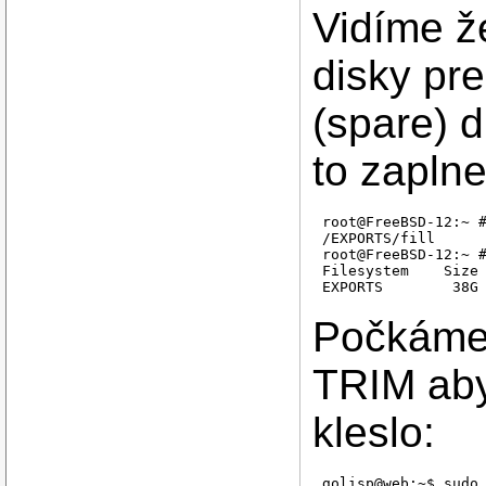
Vidíme že
disky pr
(spare) 
to zaplne
root@FreeBSD-12:~ #
/EXPORTS/fill

root@FreeBSD-12:~ #
Filesystem    Size 
Počkáme 
TRIM aby
kleslo:
golisp@web:~$ sudo 