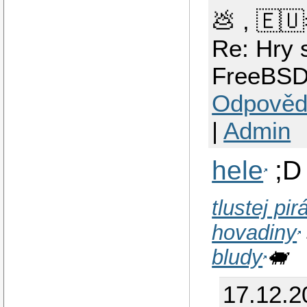
💩 , 🇪
Re: Hry 
FreeBSD
Odpověd
|
Admin
hele
;D
tlustej pi
hovadiny
bludy
🐖
17.12.2