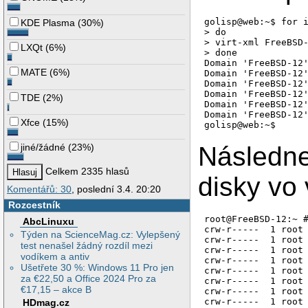
golisp@web:~$ for i
KDE Plasma
(
30%
)
> do

> virt-xml FreeBSD-
LXQt
(
6%
)
> done

Domain 'FreeBSD-12'
MATE
(
6%
)
Domain 'FreeBSD-12'
Domain 'FreeBSD-12'
Domain 'FreeBSD-12'
TDE
(
2%
)
Domain 'FreeBSD-12'
Domain 'FreeBSD-12'
Xfce
(
15%
)
jiné/žádné
(
23%
)
Následne
Celkem 2335 hlasů
disky vo 
Komentářů: 30
, poslední 3.4. 20:20
Rozcestník
root@FreeBSD-12:~ #
AbcLinuxu
crw-r-----  1 root 
Týden na ScienceMag.cz: Vylepšený
crw-r-----  1 root 
test nenašel žádný rozdíl mezi
crw-r-----  1 root 
vodíkem a antiv
crw-r-----  1 root 
Ušetřete 30 %: Windows 11 Pro jen
crw-r-----  1 root 
za €22,50 a Office 2024 Pro za
crw-r-----  1 root 
€17,15 – akce B
crw-r-----  1 root 
crw-r-----  1 root 
HDmag.cz