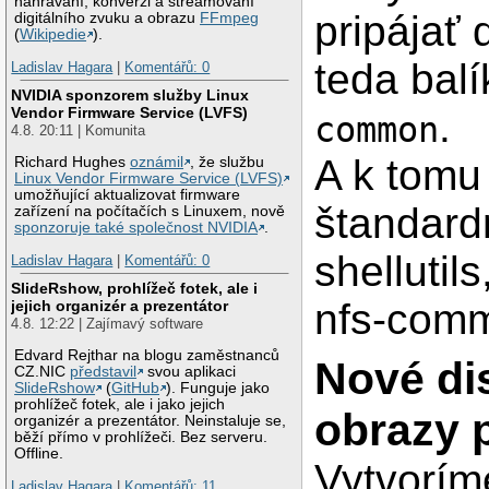
nahrávání, konverzi a streamovaní
pripájať
digitálního zvuku a obrazu
FFmpeg
(
Wikipedie
).
teda bal
Ladislav Hagara
|
Komentářů: 0
NVIDIA sponzorem služby Linux
.
Vendor Firmware Service (LVFS)
common
4.8. 20:11 | Komunita
A k tomu
Richard Hughes
oznámil
, že službu
Linux Vendor Firmware Service (LVFS)
umožňující aktualizovat firmware
štandard
zařízení na počítačích s Linuxem, nově
sponzoruje také společnost NVIDIA
.
shellutils
Ladislav Hagara
|
Komentářů: 0
SlideRshow, prohlížeč fotek, ale i
nfs-com
jejich organizér a prezentátor
4.8. 12:22 | Zajímavý software
Edvard Rejthar na blogu zaměstnanců
Nové di
CZ.NIC
představil
svou aplikaci
SlideRshow
(
GitHub
). Funguje jako
prohlížeč fotek, ale i jako jejich
obrazy 
organizér a prezentátor. Neinstaluje se,
běží přímo v prohlížeči. Bez serveru.
Offline.
Vytvoríme
Ladislav Hagara
|
Komentářů: 11