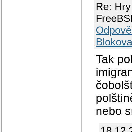
Re: Hry
FreeBS
Odpově
Blokova
Tak pok
imigra
čobolšt
polštin
nebo s
18.12.