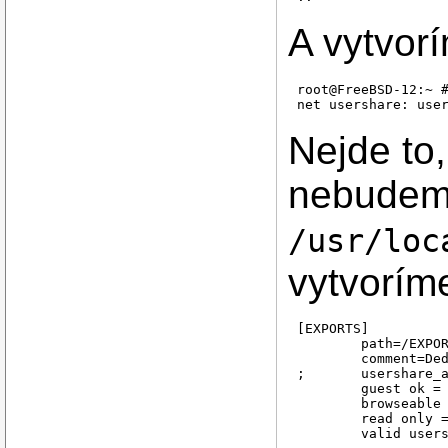
A vytvorí
root@FreeBSD-12:~ #
Nejde to,
nebudeme
/usr/loc
vytvorím
[EXPORTS]

	path=/EXPORTS/

	comment=Deduplicated NAS

;	usershare_acl=FREEBSD-12\golisp:F,

	guest ok = yes

	browseable = yes

	read only = no
