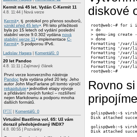
diskové 
Kermit má 45 let. Vydán C-Kermit 11
4.8. 11:44 | Nová verze
Kermit
, tj. protokol pro přenos souborů,
root@web:~# for i i
vznikl před 45 lety
. Při této příležitosti
> do

byla po 15 letech od vydání poslední
> qemu-img create -
stabilní verze 9.0.302 vydána
nová
> done

stabilní verze 11
implementace
C-
Formatting '/var/l
Kermit
. S podporou IPv6.
Formatting '/var/l
Formatting '/var/l
Ladislav Hagara
|
Komentářů: 0
Formatting '/var/l
20 let Pandoc
Formatting '/var/l
4.8. 11:11 | Zajímavý článek
Formatting '/var/l
První verze konverzního nástroje
Pandoc
byla vydána před 20 lety. Jeho
Rovno si 
autor John MacFarlane při tomto výročí
rekapituluje
jednotlivé etapy vývoje
a přidávání nových funkcí – rozšíření
pripojíme
nejen Markdownu a podporu mnoha
dalších formátů.
|🇵🇸
|
Komentářů: 0
golisp@web:~$ virs
Disk attached succe
Virtuální Bastlírna vol. 65: Už vám
dorazil předobjednaný INDX?
golisp@web:~$ virs
4.8. 00:55 | Pozvánky
Disk attached succe