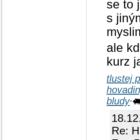
se to 
s jin
mysli
ale kd
kurz 
tlustej 
hovadi
bludy

18.12
Re: H