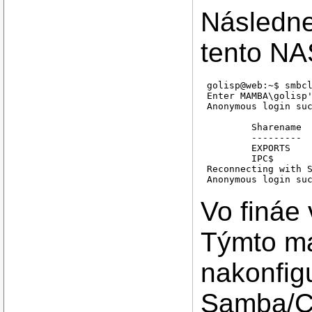
Následne
tento NA
golisp@web:~$ smbcl
Enter MAMBA\golisp'
Anonymous login suc
	Sharename       Type      Comment

	---------       ----      -------

	EXPORTS         Disk      Deduplicated NAS

	IPC$            IPC       IPC Service (FreeBSD-12 server Version 4.10.8)

Reconnecting with S
Anonymous login suc
	Server               Comment

Vo fináe 
	---------            -------

	Workgroup            Master

Týmto má
	---------            -------

nakonfig
Samba/C