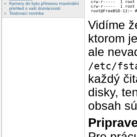
crw-r-----  1 root 
Kamery do bytu přinesou maximální
crw-r-----  1 root 
přehled o vaší domácnosti
Testovací novinka
Vidíme ž
ktorom j
ale nevad
/etc/fst
každý čit
disky, te
obsah sú
Priprav
Pre prác