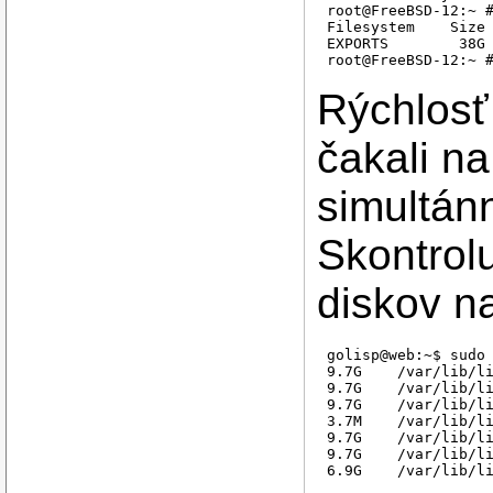
root@FreeBSD-12:~ #
Filesystem    Size 
EXPORTS        38G 
Rýchlosť
čakali na
simultán
Skontrol
diskov n
golisp@web:~$ sudo 
9.7G	/var/lib/libvirt/images/FreeBSD-12-ZFS-1.qcow2

9.7G	/var/lib/libvirt/images/FreeBSD-12-ZFS-2.qcow2

9.7G	/var/lib/libvirt/images/FreeBSD-12-ZFS-3.qcow2

3.7M	/var/lib/libvirt/images/FreeBSD-12-ZFS-4.qcow2

9.7G	/var/lib/libvirt/images/FreeBSD-12-ZFS-5.qcow2

9.7G	/var/lib/libvirt/images/FreeBSD-12-ZFS-6.qcow2
