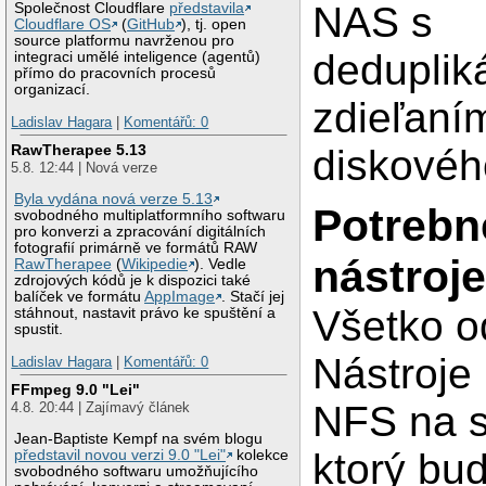
NAS s
Společnost Cloudflare
představila
Cloudflare OS
(
GitHub
), tj. open
source platformu navrženou pro
deduplik
integraci umělé inteligence (agentů)
přímo do pracovních procesů
organizací.
zdieľaní
Ladislav Hagara
|
Komentářů: 0
RawTherapee 5.13
diskového
5.8. 12:44 | Nová verze
Byla vydána nová verze 5.13
Potrebn
svobodného multiplatformního softwaru
pro konverzi a zpracování digitálních
fotografií primárně ve formátů RAW
nástroje
RawTherapee
(
Wikipedie
). Vedle
zdrojových kódů je k dispozici také
balíček ve formátu
AppImage
. Stačí jej
Všetko o
stáhnout, nastavit právo ke spuštění a
spustit.
Nástroje
Ladislav Hagara
|
Komentářů: 0
FFmpeg 9.0 "Lei"
NFS na st
4.8. 20:44 | Zajímavý článek
Jean-Baptiste Kempf na svém blogu
ktorý bu
představil novou verzi 9.0 "Lei"
kolekce
svobodného softwaru umožňujícího