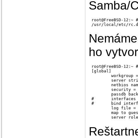
Samba/C
root@FreeBSD-12:~ #
Nemáme z
ho vytvo
root@FreeBSD-12:~ #
[global]

        workgroup =
        server stri
        netbios nam
        security = 
        passdb back
#       interfaces 
#       bind interf
        log file = 
        map to gues
Reštartn