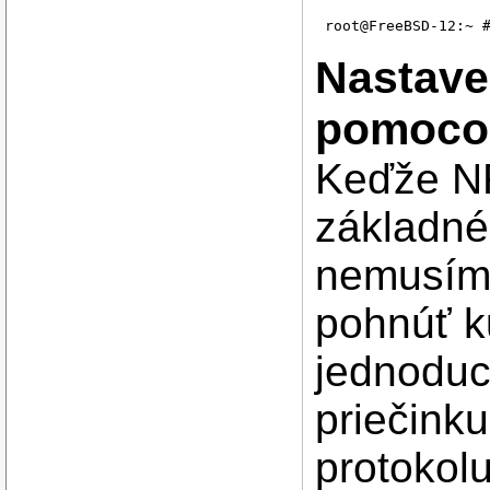
Nastave
pomoco
Keďže NF
základné
nemusíme
pohnúť ku
jednoduc
priečink
protokol