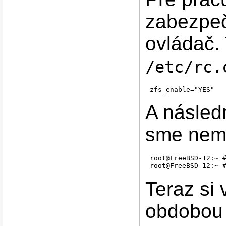
zabezpeč
ovládač.
/etc/rc.
A násled
sme nemu
root@FreeBSD-12:~ #
Teraz si 
obdobou 