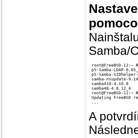
Nastave
pomoco
Nainštalu
Samba/C
root@FreeBSD-12:~ #
p5-Samba-LDAP-0.05_
p5-Samba-SIDhelper-
samba-nsupdate-9.14
samba410-4.10.8    
samba48-4.8.12_4   
root@FreeBSD-12:~ #
Updating FreeBSD re
A potvrd
Následne