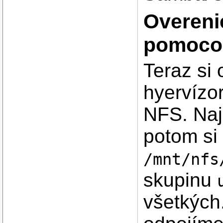
Overeni
pomoco
Teraz si 
hyervízo
NFS. Naj
potom si
/mnt/nfs
skupinu
všetkých