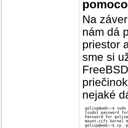
pomocou
Na záver
nám dá p
priestor
sme si u
FreeBSD-
priečino
nejaké d
golisp@web:~$ sudo 
[sudo] password for
Password for golisp
mount.cifs kernel 
golisp@web:~$ cp -p