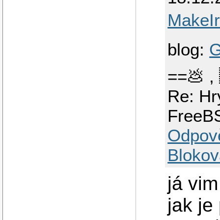
MakeI
blog:
G
==💩 ,
Re: Hr
FreeB
Odpov
Blokov
já vim
jak j