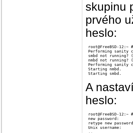
skupinu p
prvého u
heslo:
root@FreeBSD-12:~ #
Performing sanity c
smbd not running? (
nmbd not running? (
Performing sanity c
Starting nmbd.

A nastav
heslo:
root@FreeBSD-12:~ #
new password:

retype new password
Unix username:     