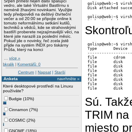
Srpen přinesl nejen další spalující
golisp@web:~$ virs
vedro, ale také Virtuální Bastlírnu s
Disk attached succe
neméně žhavými novinkami. Využijte
tedy předpovědi na deštivý čtvrteční
golisp@web:~$ virs
večer a od 20:00 se připojte online k
Disk attached succe
tomuto neformálnímu setkání kutilů,
Skontroľu
techniků a vědců, kde se strahovskými
golisp@web:~$ virs
bastlíři proberete nejzajímavější věci, na
Disk attached succe
které jste narazili za poslední měsíc.
Pokud jde o novinky, řeč zcela jistě
golisp@web:~$ virs
golisp@web:~$ virsh
přijde na systém INDX pro tiskárny
Type       Device  
Průša, který na konci
-------------------
file       cdrom   
…
více »
file       disk    
bkralik
|
Komentářů: 0
file       disk    
file       disk    
Centrum
|
Napsat
|
Starší
file       disk    
Anketa
navrhněte »
file       disk    
file       disk    
Které desktopové prostředí na Linuxu
používáte?
Sú. Tak
Budgie
(
10%
)
Cinnamon
(
7%
)
TRIM na 
COSMIC
(
2%
)
miesto p
GNOME
(
18%
)