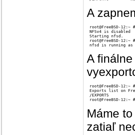
A zapne
root@FreeBSD-12:~ #
NFSv4 is disabled

Starting nfsd.

root@FreeBSD-12:~ #
A fináln
vyexport
root@FreeBSD-12:~ #
Exports list on Fre
/EXPORTS           
Máme to 
zatiaľ n