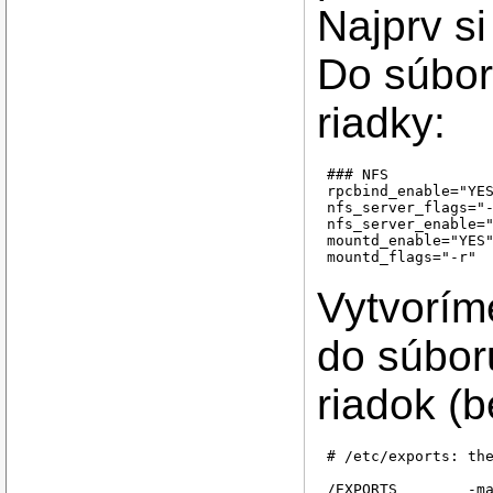
Najprv s
Do súbo
riadky:
### NFS

rpcbind_enable="YES
nfs_server_flags="-
nfs_server_enable="
mountd_enable="YES"
Vytvorím
do súbo
riadok (b
# /etc/exports: the