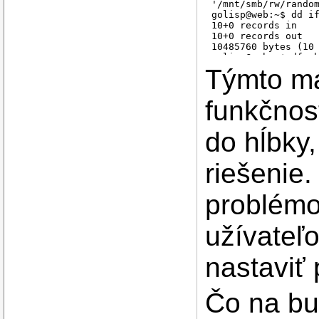
'/mnt/smb/rw/random
golisp@web:~$ dd if
10+0 records in

10+0 records out

10485760 bytes (10 
golisp@web:~$ df -h
Filesystem         
Týmto m
//FreeBSD-12/EXPORT
golisp@web:~$ sudo 
umount: /mnt/smb (/
funkčnos
do hĺbky
riešenie
problémo
užívateľo
nastaviť
Čo na bu