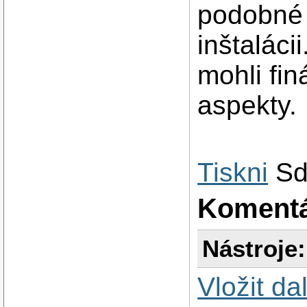
podobné 
inštaláci
mohli fin
aspekty.
Tiskni
Sd
Koment
Nástroje:
Vložit da