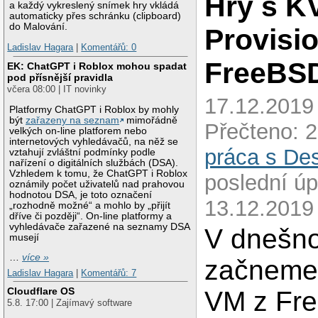
Hry s K
a každý vykreslený snímek hry vkládá
automaticky přes schránku (clipboard)
do Malování.
Provisio
Ladislav Hagara
|
Komentářů: 0
FreeBS
EK: ChatGPT i Roblox mohou spadat
pod přísnější pravidla
včera 08:00 | IT novinky
17.12.2019 
Platformy ChatGPT i Roblox by mohly
být
zařazeny na seznam
mimořádně
Přečteno: 
velkých on-line platforem nebo
internetových vyhledávačů, na něž se
práca s De
vztahují zvláštní podmínky podle
nařízení o digitálních službách (DSA).
Vzhledem k tomu, že ChatGPT i Roblox
poslední úp
oznámily počet uživatelů nad prahovou
hodnotou DSA, je toto označení
13.12.2019
„rozhodně možné“ a mohlo by „přijít
dříve či později“. On-line platformy a
vyhledávače zařazené na seznamy DSA
V dnešno
musejí
…
více »
začneme
Ladislav Hagara
|
Komentářů: 7
Cloudflare OS
VM z Fr
5.8. 17:00 | Zajímavý software