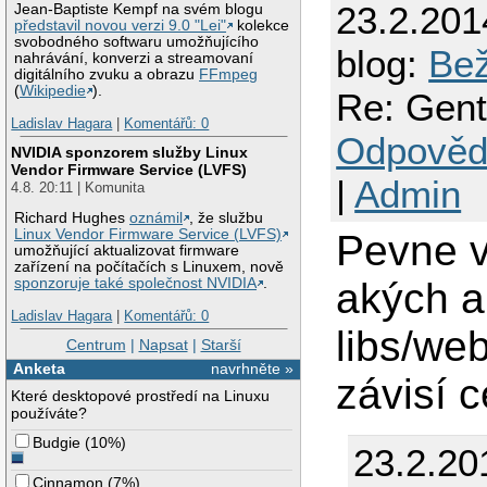
23.2.201
Jean-Baptiste Kempf na svém blogu
představil novou verzi 9.0 "Lei"
kolekce
svobodného softwaru umožňujícího
blog:
Bež
nahrávání, konverzi a streamovaní
digitálního zvuku a obrazu
FFmpeg
(
Wikipedie
).
Re: Gent
Ladislav Hagara
|
Komentářů: 0
Odpověd
NVIDIA sponzorem služby Linux
Vendor Firmware Service (LVFS)
|
Admin
4.8. 20:11 | Komunita
Richard Hughes
oznámil
, že službu
Linux Vendor Firmware Service (LVFS)
Pevne v
umožňující aktualizovat firmware
zařízení na počítačích s Linuxem, nově
akých ar
sponzoruje také společnost NVIDIA
.
Ladislav Hagara
|
Komentářů: 0
libs/web
Centrum
|
Napsat
|
Starší
Anketa
navrhněte »
závisí 
Které desktopové prostředí na Linuxu
používáte?
Budgie
(
10%
)
23.2.20
Cinnamon
(
7%
)