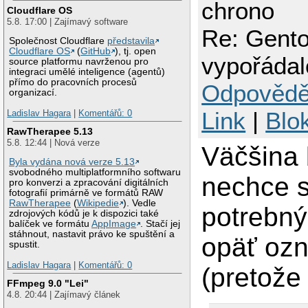
chrono
Cloudflare OS
5.8. 17:00 | Zajímavý software
Re: Gent
Společnost Cloudflare
představila
Cloudflare OS
(
GitHub
), tj. open
vypořáda
source platformu navrženou pro
integraci umělé inteligence (agentů)
přímo do pracovních procesů
Odpovědě
organizací.
Link
|
Blo
Ladislav Hagara
|
Komentářů: 0
RawTherapee 5.13
5.8. 12:44 | Nová verze
Väčšina 
Byla vydána nová verze 5.13
svobodného multiplatformního softwaru
nechce s
pro konverzi a zpracování digitálních
fotografií primárně ve formátů RAW
RawTherapee
(
Wikipedie
). Vedle
potrebný
zdrojových kódů je k dispozici také
balíček ve formátu
AppImage
. Stačí jej
stáhnout, nastavit právo ke spuštění a
opäť ozn
spustit.
Ladislav Hagara
|
Komentářů: 0
(pretože 
FFmpeg 9.0 "Lei"
4.8. 20:44 | Zajímavý článek