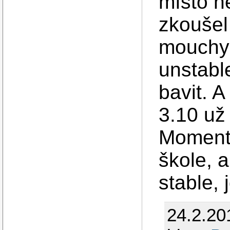
místo n
zkoušel
mouchy 
unstable
bavit. A
3.10 už
Moment
škole, 
stable,
24.2.20