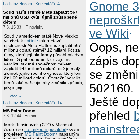
Gnome 
Ladislav Hagara
|
Komentářů: 4
Soud nařídil firmě Meta zaplatit 567
neproškr
milionů USD kvůli újmě způsobené
dětem
7.8. 15:33 | IT novinky
ve Wiki
Soud v americkém státě Nové Mexiko
ve čtvrtek
nařídil
internetové
Oops, ne
společnosti Meta Platforms zaplatit 567
milionů dolarů (téměř 12 miliard Kč) za
újmy, které její platformy působí mladým
zápis do
lidem. S přihlédnutím k dřívějšímu
verdiktu tak má společnost celkem
zaplatit 942 milionů dolarů, což je malý
se změn
zlomek jejího ročního výnosu, který loni
činil 60 miliard dolarů. Čtvrteční verdikt
firmě také nařizuje, aby změnila způsob,
502160.
jakým její
…
více »
Ještě do
Ladislav Hagara
|
Komentářů: 14
MS Paint Doom
přehled
7.8. 12:44 | Humor
Mark Russinovich (CTO v Microsoft
mainstr
Azure) se
na LinkedIn pochlubil
svým
projektem
MS Paint Doom
napsaným
pomocí Claude. Hru Doom umožňuje