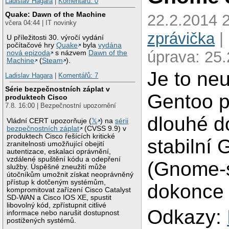
Ladislav Hagara
|
Komentářů: 0
Quake: Dawn of the Machine
22.2.2014 
včera 04:44 | IT novinky
zprávička
|
U příležitosti 30. výročí vydání
počítačové hry
Quake
byla
vydána
úprava: 25
nová epizoda
s názvem
Dawn of the
Machine
(
Steam
).
Je to neu
Ladislav Hagara
|
Komentářů: 7
Série bezpečnostních záplat v
Gentoo p
produktech Cisco
7.8. 16:00 | Bezpečnostní upozornění
dlouhé d
Vládní CERT upozorňuje (
𝕏
) na
sérii
bezpečnostních záplat
(CVSS 9.9) v
produktech Cisco řešících kritické
stabilní
zranitelnosti umožňující obejití
autentizace, eskalaci oprávnění,
vzdálené spuštění kódu a odepření
(Gnome-s
služby. Úspěšné zneužití může
útočníkům umožnit získat neoprávněný
přístup k dotčeným systémům,
dokonce 
kompromitovat zařízení Cisco Catalyst
SD-WAN a Cisco IOS XE, spustit
libovolný kód, zpřístupnit citlivé
Odkazy:
informace nebo narušit dostupnost
postižených systémů.