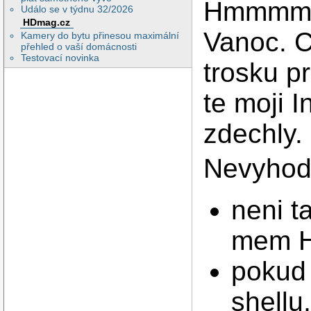
Hmmmm, 
Událo se v týdnu 32/2026
HDmag.cz
Vanoc. C
Kamery do bytu přinesou maximální
přehled o vaší domácnosti
Testovací novinka
trosku p
te moji I
zdechly.
Nevyhod
neni t
mem 
pokud
shellu