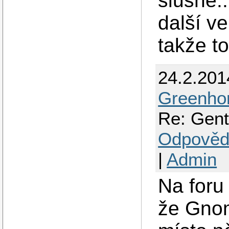
slušně..
další v
takže to
24.2.201
Greenho
Re: Gent
Odpověd
|
Admin
Na foru 
že Gnom