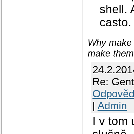
shell.
casto. 
Why make th
make them 
24.2.201
Re: Gent
Odpověd
|
Admin
I v tom 