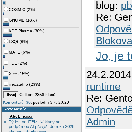
blog:
p
COSMIC
(
2%
)
Re: Gen
GNOME
(
18%
)
Odpově
KDE Plasma
(
30%
)
Blokova
LXQt
(
6%
)
Jo, je 
MATE
(
6%
)
TDE
(
2%
)
24.2.2014
Xfce
(
15%
)
runtime
jiné/žádné
(
23%
)
Re: Gento
Celkem 2356 hlasů
Komentářů: 30
, poslední 3.4. 20:20
Odpovědě
Rozcestník
AbcLinuxu
Admin
Týden na ITBiz: Náklady na
podpůrnou AI převýší do roku 2028
plat samotného vývo