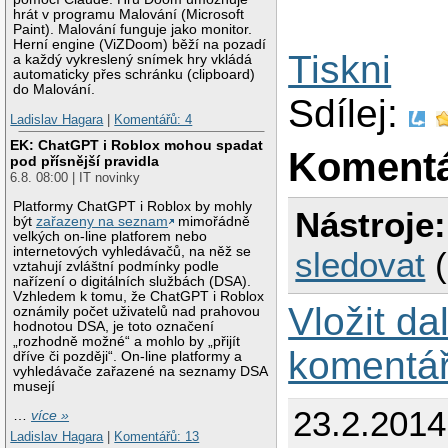
hrát v programu Malování (Microsoft
Paint). Malování funguje jako monitor.
Herní engine (ViZDoom) běží na pozadí
Tiskni
a každý vykreslený snímek hry vkládá
automaticky přes schránku (clipboard)
do Malování.
Sdílej:
Ladislav Hagara
|
Komentářů: 4
EK: ChatGPT i Roblox mohou spadat
Koment
pod přísnější pravidla
6.8. 08:00 | IT novinky
Platformy ChatGPT i Roblox by mohly
Nástroje:
být
zařazeny na seznam
mimořádně
velkých on-line platforem nebo
internetových vyhledávačů, na něž se
sledovat
vztahují zvláštní podmínky podle
nařízení o digitálních službách (DSA).
Vzhledem k tomu, že ChatGPT i Roblox
Vložit da
oznámily počet uživatelů nad prahovou
hodnotou DSA, je toto označení
„rozhodně možné“ a mohlo by „přijít
komentá
dříve či později“. On-line platformy a
vyhledávače zařazené na seznamy DSA
musejí
23.2.2014
…
více »
Ladislav Hagara
|
Komentářů: 13