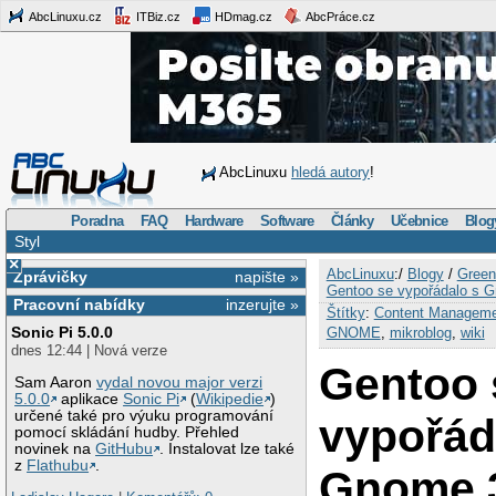
AbcLinuxu.cz
ITBiz.cz
HDmag.cz
AbcPráce.cz
AbcLinuxu
hledá autory
!
Poradna
FAQ
Hardware
Software
Články
Učebnice
Blog
Styl
×
AbcLinuxu
:/
Blogy
/
Green
Zprávičky
napište »
Gentoo se vypořádalo s 
Pracovní nabídky
inzerujte »
Štítky
:
Content Managem
Sonic Pi 5.0.0
GNOME
,
mikroblog
,
wiki
dnes 12:44 | Nová verze
Gentoo 
Sam Aaron
vydal novou major verzi
5.0.0
aplikace
Sonic Pi
(
Wikipedie
)
určené také pro výuku programování
vypořád
pomocí skládání hudby. Přehled
novinek na
GitHubu
. Instalovat lze také
z
Flathubu
.
Gnome 