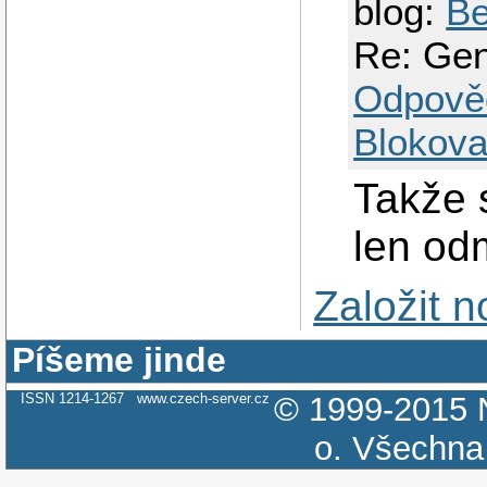
blog:
Be
Re: Gen
Odpově
Blokova
Takže s
len od
Založit 
Píšeme jinde
ISSN 1214-1267
www.czech-server.cz
© 1999-2015
o.
Všechna 