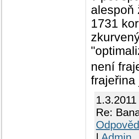
alespoň 
1731 kor
zkurvený
"optimali
není fra
frajeřina
1.3.2011
Re: Bana
Odpověd
|
Admin