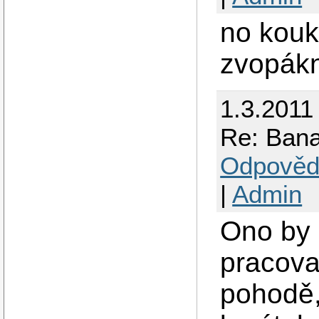
no kouk
zvopákn
1.3.2011
Re: Bana
Odpověd
|
Admin
Ono by 
pracova
pohodě,