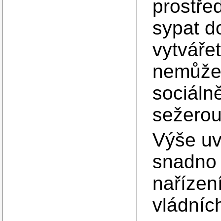
prostřed
sypat d
vytvářet
nemůže 
sociálně
sežerou
Výše uv
snadno 
nařízen
vládních