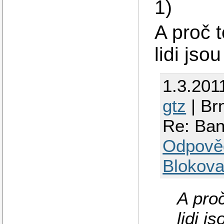
1)
A proč 
lidi jso
1.3.201
gtz
| Br
Re: Ban
Odpově
Blokova
A pro
lidi j