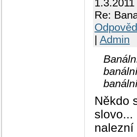
1.3.2011
Re: Bana
Odpověd
|
Admin
Banální
banální
banální
Někdo s
slovo...
nalezn