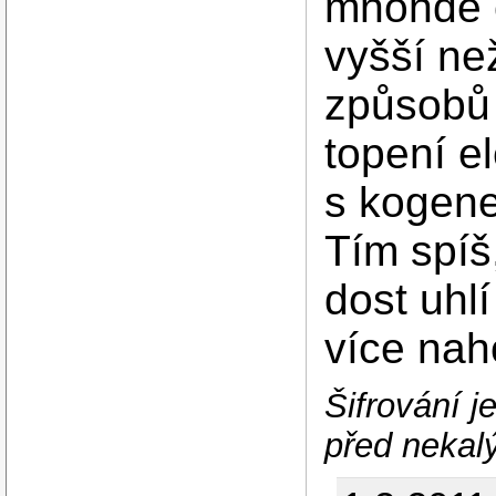
mnohde 
vyšší ne
způsobů
topení el
s kogene
Tím spíš
dost uhlí
více nah
Šifrování j
před nekalý