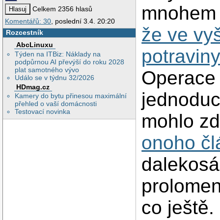
mnohem v
Celkem 2356 hlasů
Komentářů: 30
, poslední 3.4. 20:20
že ve vy
Rozcestník
AbcLinuxu
potravin
Týden na ITBiz: Náklady na
podpůrnou AI převýší do roku 2028
plat samotného vývo
Operace 
Událo se v týdnu 32/2026
HDmag.cz
jednoduc
Kamery do bytu přinesou maximální
přehled o vaší domácnosti
Testovací novinka
mohlo zd
onoho čl
dalekosá
prolomení
co ještě