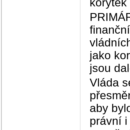
korýtek
PRIMÁR
finančn
vládních
jako ko
jsou da
Vláda s
přesměr
aby bylo
právní 