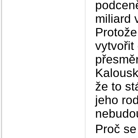
podceně
miliard 
Protože
vytvoři
přesměr
Kalouska
že to st
jeho ro
nebudo
Proč se