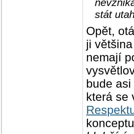
nevznika
stát uta
Opět, otá
ji většin
nemají po
vysvětlo
bude asi
která se
Respekt
konceptu