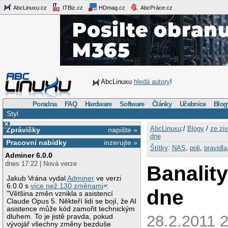
AbcLinuxu.cz
ITBiz.cz
HDmag.cz
AbcPráce.cz
AbcLinuxu
hledá autory
!
Poradna
FAQ
Hardware
Software
Články
Učebnice
Blog
Styl
×
AbcLinuxu
:/
Blogy
/
ze ziv
Zprávičky
napište »
dne
Pracovní nabídky
inzerujte »
Štítky
:
NAS
,
poli
,
pravidla
Adminer 6.0.0
dnes 17:22 | Nová verze
Banalit
Jakub Vrána vydal
Adminer
ve verzi
6.0.0 s
více než 130 změnami
:
dne
"Většina změn vznikla s asistencí
Claude Opus 5. Někteří lidi se bojí, že AI
asistence může kód zamořit technickým
28.2.2011 2
dluhem. To je jistě pravda, pokud
vývojář všechny změny bezduše