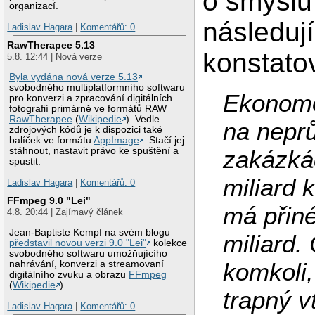
o smyslu
organizací.
následuj
Ladislav Hagara
|
Komentářů: 0
RawTherapee 5.13
konstato
5.8. 12:44 | Nová verze
Byla vydána nová verze 5.13
svobodného multiplatformního softwaru
Ekonomo
pro konverzi a zpracování digitálních
fotografií primárně ve formátů RAW
RawTherapee
(
Wikipedie
). Vedle
na nepr
zdrojových kódů je k dispozici také
balíček ve formátu
AppImage
. Stačí jej
stáhnout, nastavit právo ke spuštění a
zakázkác
spustit.
miliard 
Ladislav Hagara
|
Komentářů: 0
FFmpeg 9.0 "Lei"
má přiné
4.8. 20:44 | Zajímavý článek
Jean-Baptiste Kempf na svém blogu
miliard.
představil novou verzi 9.0 "Lei"
kolekce
svobodného softwaru umožňujícího
komkoli,
nahrávání, konverzi a streamovaní
digitálního zvuku a obrazu
FFmpeg
(
Wikipedie
).
trapný vt
Ladislav Hagara
|
Komentářů: 0