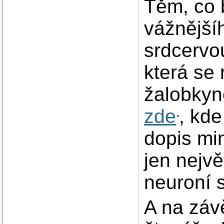
Těm, co b
vážnější
srdcervo
která se 
žalobkyn
zde
, kde
dopis min
jen nejvě
neuroní s
A na záv