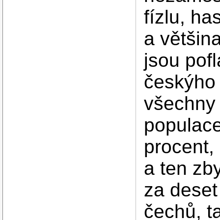
fízlu, h
a většin
jsou pof
českýho 
všechny 
populace
procent,
a ten zby
za deset
čechů, t