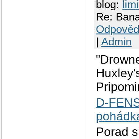
blog:
lim
Re: Bana
Odpověd
|
Admin
"Drowne
Huxley'
Pripomi
D-FENS
pohádk
Porad si