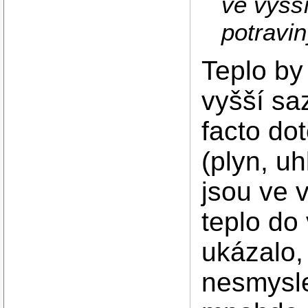
ve vyšš
potravi
Teplo by
vyšší sa
facto do
(plyn, uh
jsou ve 
teplo do
ukázalo
nesmysle