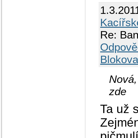
1.3.201
Kacířsk
Re: Ban
Odpově
Blokova
Nová, 
zde
Ta už 
Zejmén
pičmulí