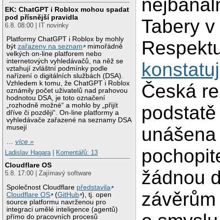
nejbanál
EK: ChatGPT i Roblox mohou spadat
pod přísnější pravidla
Tabery v
6.8. 08:00 | IT novinky
Platformy ChatGPT i Roblox by mohly
Respekt
být
zařazeny na seznam
mimořádně
velkých on-line platforem nebo
internetových vyhledávačů, na něž se
konstatu
vztahují zvláštní podmínky podle
nařízení o digitálních službách (DSA).
Vzhledem k tomu, že ChatGPT i Roblox
Česká re
oznámily počet uživatelů nad prahovou
hodnotou DSA, je toto označení
„rozhodně možné“ a mohlo by „přijít
podstatě
dříve či později“. On-line platformy a
vyhledávače zařazené na seznamy DSA
musejí
unášena 
…
více »
pochopit
Ladislav Hagara
|
Komentářů: 13
Cloudflare OS
žádnou d
5.8. 17:00 | Zajímavý software
Společnost Cloudflare
představila
závěrům 
Cloudflare OS
(
GitHub
), tj. open
source platformu navrženou pro
integraci umělé inteligence (agentů)
přímo do pracovních procesů