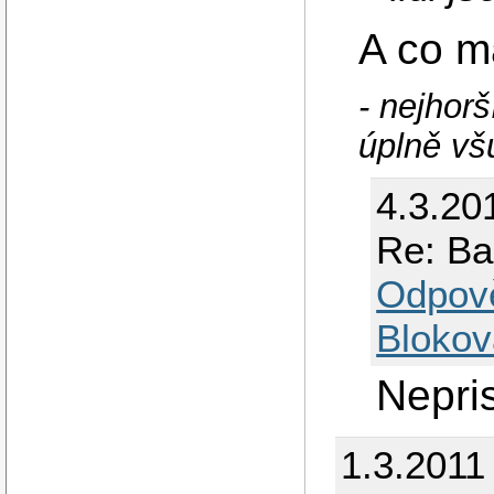
A co m
- nejhorš
úplně vš
4.3.20
Re: Ba
Odpov
Blokov
Nepri
1.3.2011