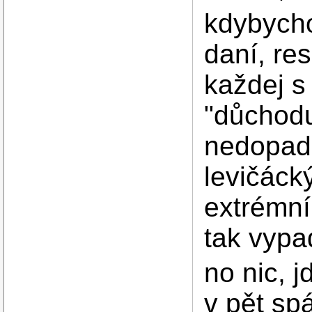
kdybycho
daní, res
každej s
"důchodu"
nedopadn
levičáck
extrémní
tak vypa
no nic, 
v pět sp