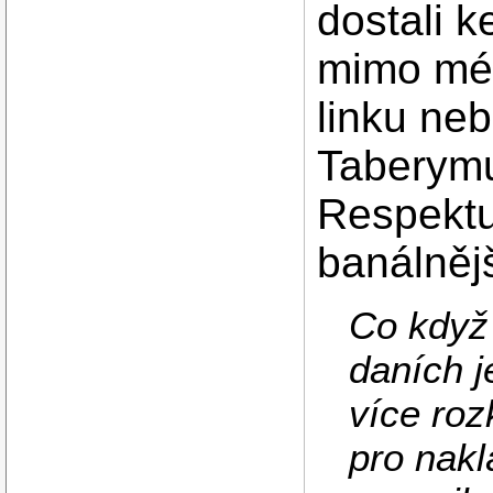
dostali 
mimo mé 
linku neb
Taberymu
Respektu
banálněj
Co když
daních j
více roz
pro nakl