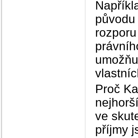
Napříkl
původu 
rozporu
právníh
umožňuj
vlastní
Proč Ka
nejhorší
ve skut
příjmy 