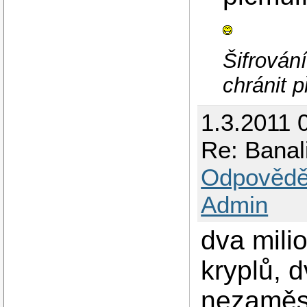
Šifrován
chránit p
1.3.2011 
Re: Banal
Odpovědě
Admin
dva mili
kryplů, 
nezaměs