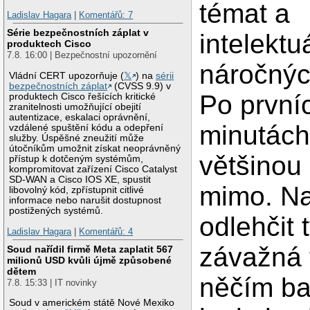
témat a
Ladislav Hagara
|
Komentářů: 7
Série bezpečnostních záplat v
intelektu
produktech Cisco
7.8. 16:00 | Bezpečnostní upozornění
náročnýc
Vládní CERT upozorňuje (
𝕏
) na
sérii
bezpečnostních záplat
(CVSS 9.9) v
Po první
produktech Cisco řešících kritické
zranitelnosti umožňující obejití
autentizace, eskalaci oprávnění,
minutách
vzdálené spuštění kódu a odepření
služby. Úspěšné zneužití může
útočníkům umožnit získat neoprávněný
většinou
přístup k dotčeným systémům,
kompromitovat zařízení Cisco Catalyst
SD-WAN a Cisco IOS XE, spustit
mimo. N
libovolný kód, zpřístupnit citlivé
informace nebo narušit dostupnost
postižených systémů.
odlehčit 
Ladislav Hagara
|
Komentářů: 4
závažná 
Soud nařídil firmě Meta zaplatit 567
milionů USD kvůli újmě způsobené
dětem
něčím ba
7.8. 15:33 | IT novinky
Soud v americkém státě Nové Mexiko