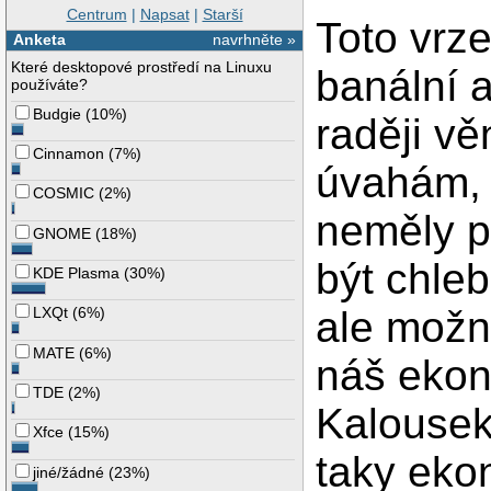
Centrum
|
Napsat
|
Starší
Toto vrz
Anketa
navrhněte »
Které desktopové prostředí na Linuxu
banální 
používáte?
Budgie
(
10%
)
raději v
Cinnamon
(
7%
)
úvahám, 
COSMIC
(
2%
)
neměly pa
GNOME
(
18%
)
být chleb
KDE Plasma
(
30%
)
ale možn
LXQt
(
6%
)
MATE
(
6%
)
náš ekon
TDE
(
2%
)
Kalousek
Xfce
(
15%
)
taky eko
jiné/žádné
(
23%
)