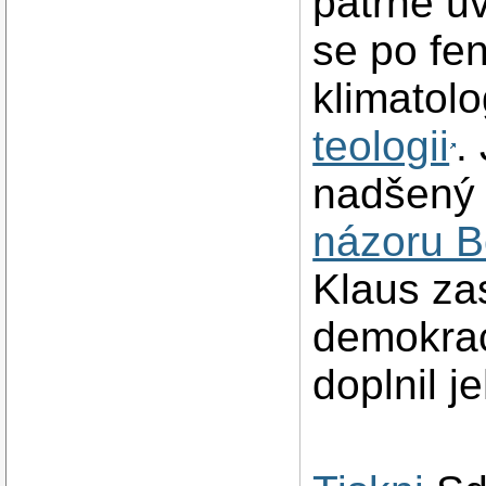
patrně uv
se po fe
klimatol
teologii
.
nadšený 
názoru B
Klaus za
demokrac
doplnil j