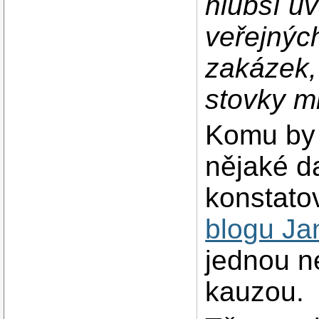
hlubší úv
veřejnýc
zakázek,
stovky mi
Komu by t
nějaké da
konstato
blogu J
jednou ne
kauzou.