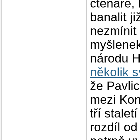
čtenáře, 
banalit 
nezmínit
myšlenek,
národu H
několik 
že Pavlic
mezi Kon
tří stale
rozdíl od