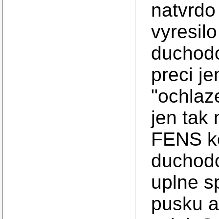
natvrdo
vyresilo
duchod
preci j
"ochlaze
jen tak 
FENS ko
duchodc
uplne s
pusku a 