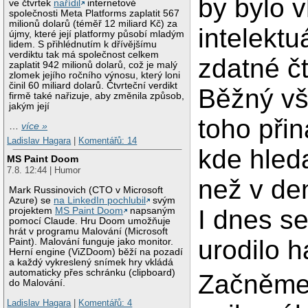
by bylo v
ve čtvrtek
nařídil
internetové
společnosti Meta Platforms zaplatit 567
milionů dolarů (téměř 12 miliard Kč) za
intelekt
újmy, které její platformy působí mladým
lidem. S přihlédnutím k dřívějšímu
verdiktu tak má společnost celkem
zdatné č
zaplatit 942 milionů dolarů, což je malý
zlomek jejího ročního výnosu, který loni
činil 60 miliard dolarů. Čtvrteční verdikt
Běžný vš
firmě také nařizuje, aby změnila způsob,
jakým její
toho přin
…
více »
Ladislav Hagara
|
Komentářů: 14
kde hleda
MS Paint Doom
7.8. 12:44 | Humor
než v de
Mark Russinovich (CTO v Microsoft
Azure) se
na LinkedIn pochlubil
svým
I dnes s
projektem
MS Paint Doom
napsaným
pomocí Claude. Hru Doom umožňuje
hrát v programu Malování (Microsoft
urodilo h
Paint). Malování funguje jako monitor.
Herní engine (ViZDoom) běží na pozadí
a každý vykreslený snímek hry vkládá
automaticky přes schránku (clipboard)
Začněme
do Malování.
Ladislav Hagara
|
Komentářů: 4