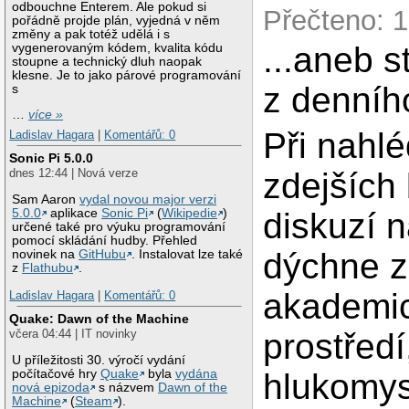
odbouchne Enterem. Ale pokud si
Přečteno: 
pořádně projde plán, vyjedná v něm
změny a pak totéž udělá i s
...aneb s
vygenerovaným kódem, kvalita kódu
stoupne a technický dluh naopak
klesne. Je to jako párové programování
z denního
s
…
více »
Při nahlé
Ladislav Hagara
|
Komentářů: 0
Sonic Pi 5.0.0
zdejších
dnes 12:44 | Nová verze
Sam Aaron
vydal novou major verzi
diskuzí 
5.0.0
aplikace
Sonic Pi
(
Wikipedie
)
určené také pro výuku programování
pomocí skládání hudby. Přehled
dýchne 
novinek na
GitHubu
. Instalovat lze také
z
Flathubu
.
akademi
Ladislav Hagara
|
Komentářů: 0
Quake: Dawn of the Machine
prostředí
včera 04:44 | IT novinky
U příležitosti 30. výročí vydání
hlukomy
počítačové hry
Quake
byla
vydána
nová epizoda
s názvem
Dawn of the
Machine
(
Steam
).