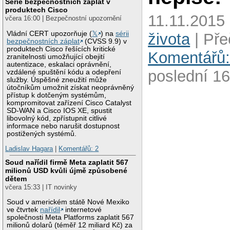
Série bezpečnostních záplat v
produktech Cisco
11.11.2015
včera 16:00 | Bezpečnostní upozornění
Vládní CERT upozorňuje (
𝕏
) na
sérii
života
| Pře
bezpečnostních záplat
(CVSS 9.9) v
produktech Cisco řešících kritické
Komentářů:
zranitelnosti umožňující obejití
autentizace, eskalaci oprávnění,
poslední 16
vzdálené spuštění kódu a odepření
služby. Úspěšné zneužití může
útočníkům umožnit získat neoprávněný
přístup k dotčeným systémům,
kompromitovat zařízení Cisco Catalyst
SD-WAN a Cisco IOS XE, spustit
libovolný kód, zpřístupnit citlivé
informace nebo narušit dostupnost
postižených systémů.
Ladislav Hagara
|
Komentářů: 2
Soud nařídil firmě Meta zaplatit 567
milionů USD kvůli újmě způsobené
dětem
včera 15:33 | IT novinky
Soud v americkém státě Nové Mexiko
ve čtvrtek
nařídil
internetové
společnosti Meta Platforms zaplatit 567
milionů dolarů (téměř 12 miliard Kč) za