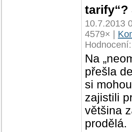
tarify“
10.7.2013 
4579× |
Kom
Hodnocení:
Na „neom
přešla d
si mohou
zajistili
většina z
prodělá.