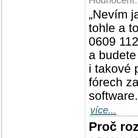
Hodnocení:
„Nevím j
tohle a t
0609 112
a budete
i takové
fórech z
software
více...
Proč ro