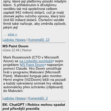
újmy, které její platformy působí mladým
lidem. S přihlédnutím k dřívějšímu
verdiktu tak má společnost celkem
zaplatit 942 milionů dolarů, což je malý
zlomek jejího ročního výnosu, který loni
činil 60 miliard dolarů. Čtvrteční verdikt
firmě také nařizuje, aby změnila způsob,
jakým její
…
více »
Ladislav Hagara
|
Komentářů: 13
MS Paint Doom
včera 12:44 | Humor
Mark Russinovich (CTO v Microsoft
Azure) se
na LinkedIn pochlubil
svým
projektem
MS Paint Doom
napsaným
pomocí Claude. Hru Doom umožňuje
hrát v programu Malování (Microsoft
Paint). Malování funguje jako monitor.
Herní engine (ViZDoom) běží na pozadí
a každý vykreslený snímek hry vkládá
automaticky přes schránku (clipboard)
do Malování.
Ladislav Hagara
|
Komentářů: 3
EK: ChatGPT i Roblox mohou spadat
pod přísnější pravidla