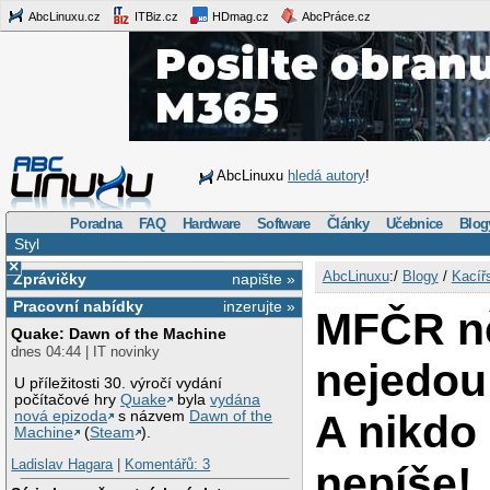
AbcLinuxu.cz
ITBiz.cz
HDmag.cz
AbcPráce.cz
AbcLinuxu
hledá autory
!
Poradna
FAQ
Hardware
Software
Články
Učebnice
Blog
Styl
×
AbcLinuxu
:/
Blogy
/
Kacíř
Zprávičky
napište »
Pracovní nabídky
inzerujte »
MFČR ně
Quake: Dawn of the Machine
dnes 04:44 | IT novinky
nejedou
U příležitosti 30. výročí vydání
počítačové hry
Quake
byla
vydána
A nikdo
nová epizoda
s názvem
Dawn of the
Machine
(
Steam
).
Ladislav Hagara
|
Komentářů: 3
nepíše!