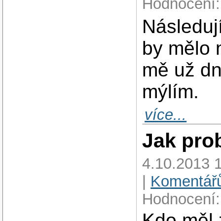
Hodnocení:
Následují
by mělo 
mě už dn
mýlím.
více...
Jak pro
4.10.2013 
|
Komentářů
Hodnocení:
Kdo měl 