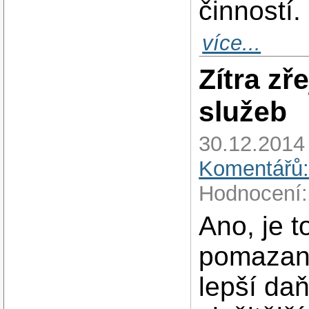
činností.
více...
Zítra zř
služeb
30.12.2014
Komentářů:
Hodnocení:
Ano, je t
pomazan
lepší daň