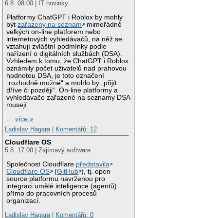
6.8. 08:00 | IT novinky
Platformy ChatGPT i Roblox by mohly
být
zařazeny na seznam
mimořádně
velkých on-line platforem nebo
internetových vyhledávačů, na něž se
vztahují zvláštní podmínky podle
nařízení o digitálních službách (DSA).
Vzhledem k tomu, že ChatGPT i Roblox
oznámily počet uživatelů nad prahovou
hodnotou DSA, je toto označení
„rozhodně možné“ a mohlo by „přijít
dříve či později“. On-line platformy a
vyhledávače zařazené na seznamy DSA
musejí
…
více »
Ladislav Hagara
|
Komentářů: 12
Cloudflare OS
5.8. 17:00 | Zajímavý software
Společnost Cloudflare
představila
Cloudflare OS
(
GitHub
), tj. open
source platformu navrženou pro
integraci umělé inteligence (agentů)
přímo do pracovních procesů
organizací.
Ladislav Hagara
|
Komentářů: 0