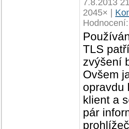
7.8.2013 21
2045× |
Kom
Hodnocení:
Používán
TLS patř
zvýšení 
Ovšem j
opravdu 
klient a
pár infor
prohlížeč