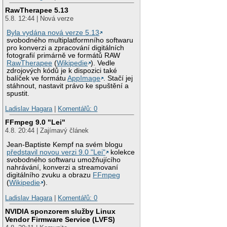
RawTherapee 5.13
5.8. 12:44 | Nová verze
Byla vydána nová verze 5.13
svobodného multiplatformního softwaru
pro konverzi a zpracování digitálních
fotografií primárně ve formátů RAW
RawTherapee
(
Wikipedie
). Vedle
zdrojových kódů je k dispozici také
balíček ve formátu
AppImage
. Stačí jej
stáhnout, nastavit právo ke spuštění a
spustit.
Ladislav Hagara
|
Komentářů: 0
FFmpeg 9.0 "Lei"
4.8. 20:44 | Zajímavý článek
Jean-Baptiste Kempf na svém blogu
představil novou verzi 9.0 "Lei"
kolekce
svobodného softwaru umožňujícího
nahrávání, konverzi a streamovaní
digitálního zvuku a obrazu
FFmpeg
(
Wikipedie
).
Ladislav Hagara
|
Komentářů: 0
NVIDIA sponzorem služby Linux
Vendor Firmware Service (LVFS)