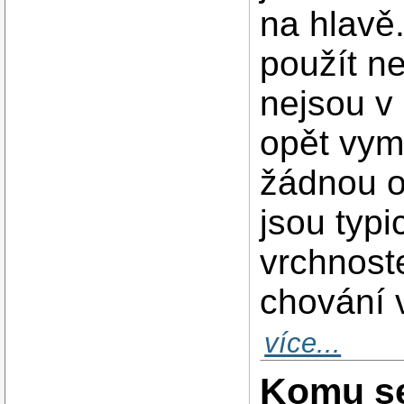
na hlavě.
použít ne
nejsou v 
opět vym
žádnou op
jsou typ
vrchnost
chování 
více...
Komu se