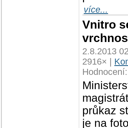
více...
Vnitro 
vrchnos
2.8.2013 02
2916× |
Kom
Hodnocení:
Ministers
magistrá
průkaz st
je na fot