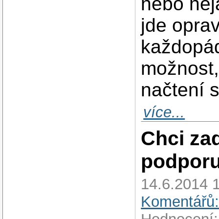
nebo něj
jde oprav
každopád
možnost,
načtení 
více...
Chci zad
podporu
14.6.2014 
Komentářů: