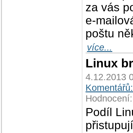
za vás p
e-mailová
poštu ně
více...
Linux b
4.12.2013 
Komentářů:
Hodnocení:
Podíl Li
přistupuj