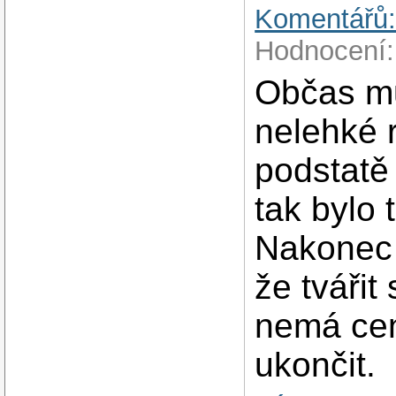
Komentářů:
Hodnocení:
Občas mu
nelehké 
podstatě 
tak bylo 
Nakonec 
že tvářit
nemá cen
ukončit.