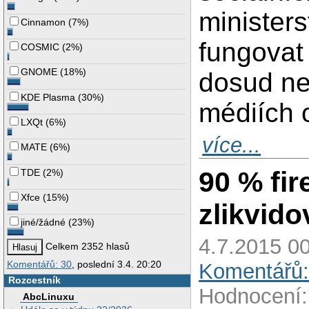
ministers
Cinnamon
(
7%
)
fungovat
COSMIC
(
2%
)
GNOME
(
18%
)
dosud ne
KDE Plasma
(
30%
)
médiích o
LXQt
(
6%
)
více...
MATE
(
6%
)
90 % fi
TDE
(
2%
)
Xfce
(
15%
)
zlikvid
jiné/žádné
(
23%
)
4.7.2015 00
Celkem 2352 hlasů
Komentářů: 30
, poslední 3.4. 20:20
Komentářů:
Rozcestník
Hodnocení:
AbcLinuxu