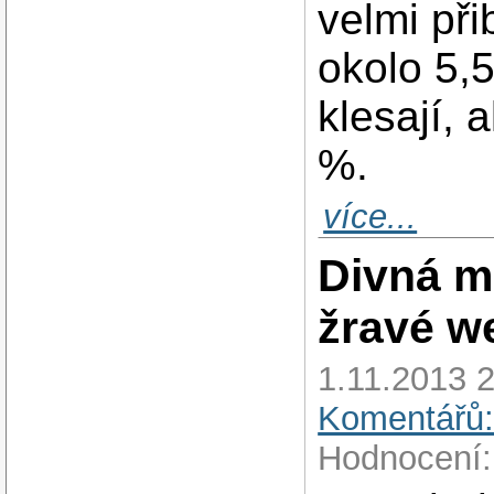
velmi př
okolo 5,
klesají, 
%.
více...
Divná m
žravé w
1.11.2013 
Komentářů:
Hodnocení: