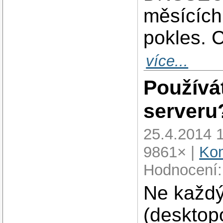
měsících
pokles. 
více...
Používá
serveru
25.4.2014 
9861× |
Kom
Hodnocení:
Ne každý
(desktop