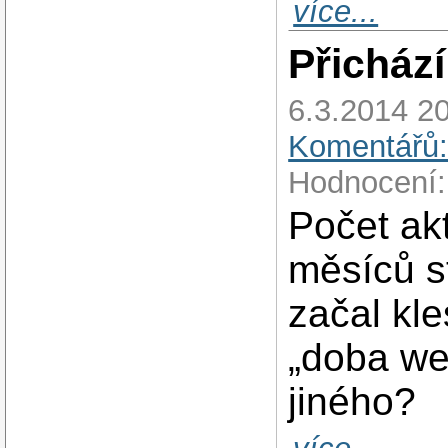
více...
Přicház
6.3.2014 20
Komentářů:
Hodnocení:
Počet akt
měsíců s
začal kle
„doba we
jiného?