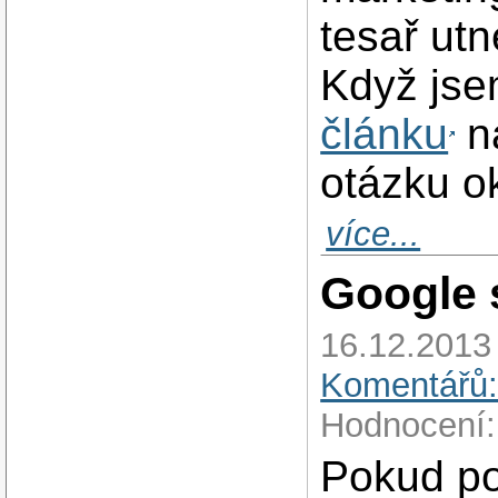
tesař ut
Když jsem
článku
na
otázku o
více...
Google 
16.12.2013
Komentářů:
Hodnocení:
Pokud po