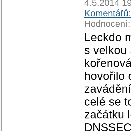
4.5.2014 19
Komentářů:
Hodnocení:
Leckdo má
s velkou
kořenová
hovořilo 
zaváděn
celé se t
začátku 
DNSSEC k