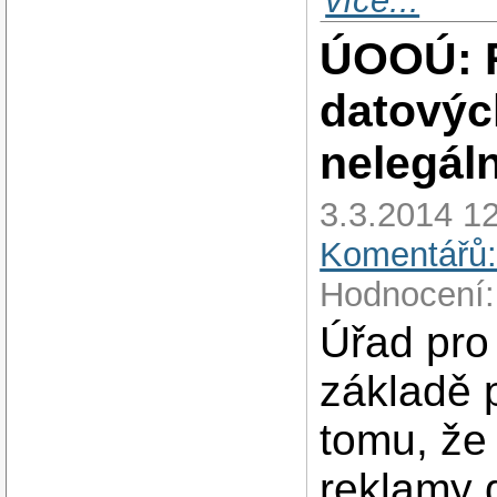
více...
ÚOOÚ: R
datovýc
nelegáln
3.3.2014 12
Komentářů:
Hodnocení:
Úřad pro
základě 
tomu, že
reklamy 