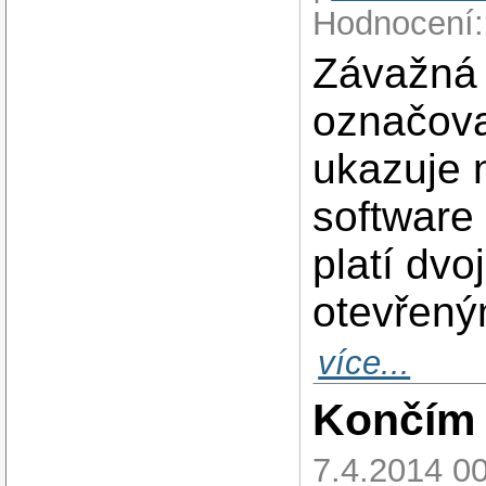
Hodnocení:
Závažná
označova
ukazuje n
software
platí dv
otevřený
více...
Končím 
7.4.2014 00