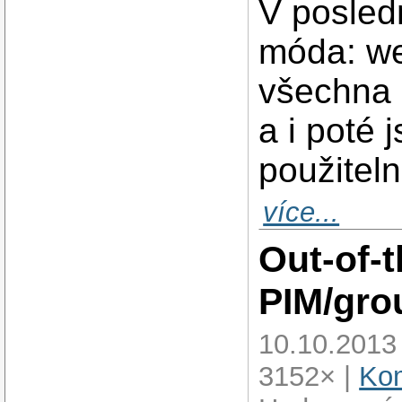
V posled
móda: web
všechna 
a i poté
použiteln
více...
Out-of-t
PIM/gro
10.10.2013
3152× |
Kom