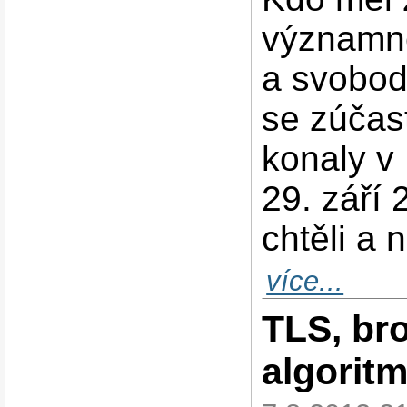
významné
a svobod
se zúčast
konaly v
29. září 
chtěli a 
více...
TLS, bro
algorit