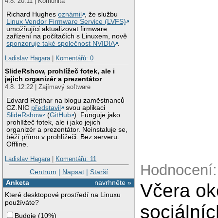
4.8. 20:11 | Komunita
Richard Hughes
oznámil
, že službu
Linux Vendor Firmware Service (LVFS)
umožňující aktualizovat firmware
zařízení na počítačích s Linuxem, nově
sponzoruje také společnost NVIDIA
.
Ladislav Hagara
|
Komentářů: 0
SlideRshow, prohlížeč fotek, ale i
jejich organizér a prezentátor
4.8. 12:22 | Zajímavý software
Edvard Rejthar na blogu zaměstnanců
CZ.NIC
představil
svou aplikaci
SlideRshow
(
GitHub
). Funguje jako
prohlížeč fotek, ale i jako jejich
organizér a prezentátor. Neinstaluje se,
běží přímo v prohlížeči. Bez serveru.
Offline.
Ladislav Hagara
|
Komentářů: 11
Hodnocení:
Centrum
|
Napsat
|
Starší
Anketa
navrhněte »
Včera ok
Které desktopové prostředí na Linuxu
používáte?
sociálníc
Budgie
(
10%
)