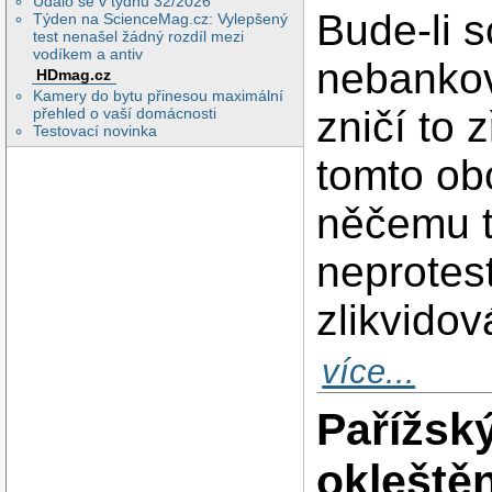
Událo se v týdnu 32/2026
Bude-li 
Týden na ScienceMag.cz: Vylepšený
test nenašel žádný rozdíl mezi
vodíkem a antiv
nebankov
HDmag.cz
Kamery do bytu přinesou maximální
zničí to 
přehled o vaší domácnosti
Testovací novinka
tomto obo
něčemu 
neprotes
zlikvidov
více...
Pařížsk
okleště