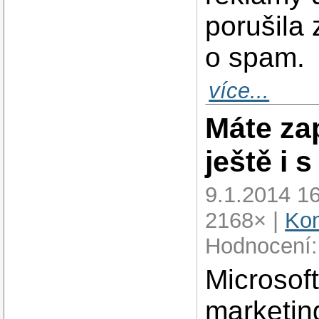
porušila 
o spam.
více...
Máte zap
ještě i 
9.1.2014 16
2168× |
Kom
Hodnocení:
Microsof
marketing