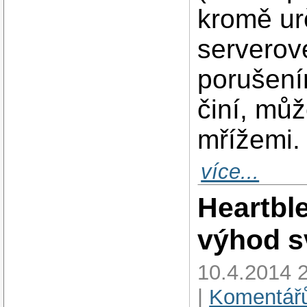
kromě ur
serverov
porušení
činí, můž
mřížemi.
více...
Heartbl
výhod s
10.4.2014 
|
Komentářů