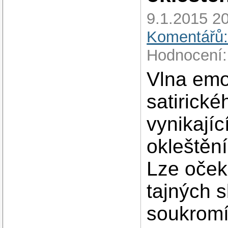
9.1.2015 20
Komentářů:
Hodnocení:
Vlna emo
satirické
vynikajíc
okleštěn
Lze oček
tajných 
soukromí