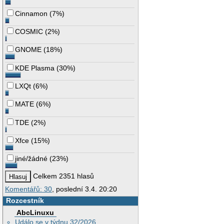
Cinnamon
(
7%
)
COSMIC
(
2%
)
GNOME
(
18%
)
KDE Plasma
(
30%
)
LXQt
(
6%
)
MATE
(
6%
)
TDE
(
2%
)
Xfce
(
15%
)
jiné/žádné
(
23%
)
Celkem 2351 hlasů
Komentářů: 30
, poslední 3.4. 20:20
Rozcestník
AbcLinuxu
Událo se v týdnu 32/2026