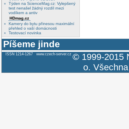
Týden na ScienceMag.cz: Vylepšený
test nenašel žádný rozdíl mezi
vodíkem a antiv
HDmag.cz
Kamery do bytu přinesou maximální
přehled o vaší domácnosti
Testovací novinka
Píšeme jinde
ISSN 1214-1267
www.czech-server.cz
© 1999-2015
o.
Všechna 