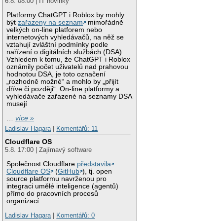
6.8. 08:00 | IT novinky
Platformy ChatGPT i Roblox by mohly
být
zařazeny na seznam
mimořádně
velkých on-line platforem nebo
internetových vyhledávačů, na něž se
vztahují zvláštní podmínky podle
nařízení o digitálních službách (DSA).
Vzhledem k tomu, že ChatGPT i Roblox
oznámily počet uživatelů nad prahovou
hodnotou DSA, je toto označení
„rozhodně možné“ a mohlo by „přijít
dříve či později“. On-line platformy a
vyhledávače zařazené na seznamy DSA
musejí
…
více »
Ladislav Hagara
|
Komentářů: 11
Cloudflare OS
5.8. 17:00 | Zajímavý software
Společnost Cloudflare
představila
Cloudflare OS
(
GitHub
), tj. open
source platformu navrženou pro
integraci umělé inteligence (agentů)
přímo do pracovních procesů
organizací.
Ladislav Hagara
|
Komentářů: 0