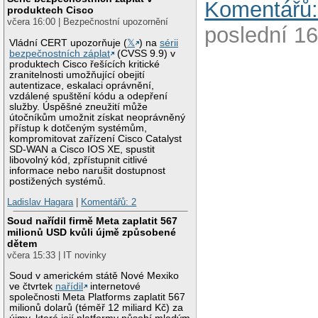
Komentářů:
produktech Cisco
včera 16:00 | Bezpečnostní upozornění
poslední 16
Vládní CERT upozorňuje (
𝕏
) na
sérii
bezpečnostních záplat
(CVSS 9.9) v
produktech Cisco řešících kritické
zranitelnosti umožňující obejití
autentizace, eskalaci oprávnění,
vzdálené spuštění kódu a odepření
služby. Úspěšné zneužití může
útočníkům umožnit získat neoprávněný
přístup k dotčeným systémům,
kompromitovat zařízení Cisco Catalyst
SD-WAN a Cisco IOS XE, spustit
libovolný kód, zpřístupnit citlivé
informace nebo narušit dostupnost
postižených systémů.
Ladislav Hagara
|
Komentářů: 2
Soud nařídil firmě Meta zaplatit 567
milionů USD kvůli újmě způsobené
dětem
včera 15:33 | IT novinky
Soud v americkém státě Nové Mexiko
ve čtvrtek
nařídil
internetové
společnosti Meta Platforms zaplatit 567
milionů dolarů (téměř 12 miliard Kč) za