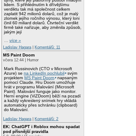
újmy, které její platformy působí mladým
lidem. S přihlédnutím k dřívějšímu
verdiktu tak má společnost celkem
zaplatit 942 milionů dolarů, což je malý
zlomek jejího ročního výnosu, který loni
činil 60 miliard dolarů. Čtvrteční verdikt
firmě také nařizuje, aby změnila způsob,
jakým její
…
více »
Ladislav Hagara
|
Komentářů: 11
MS Paint Doom
včera 12:44 | Humor
Mark Russinovich (CTO v Microsoft
Azure) se
na LinkedIn pochlubil
svým
projektem
MS Paint Doom
napsaným
pomocí Claude. Hru Doom umožňuje
hrát v programu Malování (Microsoft
Paint). Malování funguje jako monitor.
Herní engine (ViZDoom) běží na pozadí
a každý vykreslený snímek hry vkládá
automaticky přes schránku (clipboard)
do Malování.
Ladislav Hagara
|
Komentářů: 2
EK: ChatGPT i Roblox mohou spadat
pod přísnější pravidla