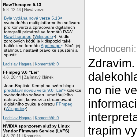
RawTherapee 5.13
5.8. 12:44 | Nová verze
Byla vydána nová verze 5.13
svobodného multiplatformního softwaru
pro konverzi a zpracování digitálních
fotografií primárně ve formátů RAW
RawTherapee
(
Wikipedie
). Vedle
zdrojových kódů je k dispozici také
Hodnocení:
balíček ve formátu
AppImage
. Stačí jej
stáhnout, nastavit právo ke spuštění a
spustit.
Zdravim.
Ladislav Hagara
|
Komentářů: 0
FFmpeg 9.0 "Lei"
dalekohl
4.8. 20:44 | Zajímavý článek
no nie v
Jean-Baptiste Kempf na svém blogu
představil novou verzi 9.0 "Lei"
kolekce
svobodného softwaru umožňujícího
informac
nahrávání, konverzi a streamovaní
digitálního zvuku a obrazu
FFmpeg
(
Wikipedie
).
interpre
Ladislav Hagara
|
Komentářů: 0
NVIDIA sponzorem služby Linux
trapim v
Vendor Firmware Service (LVFS)
4.8. 20:11 | Komunita