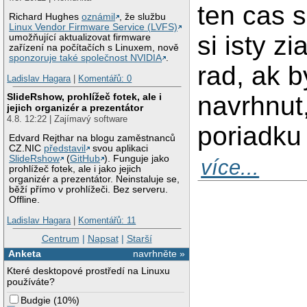
ten cas s
Richard Hughes
oznámil
, že službu
Linux Vendor Firmware Service (LVFS)
si isty z
umožňující aktualizovat firmware
zařízení na počítačích s Linuxem, nově
sponzoruje také společnost NVIDIA
.
rad, ak 
Ladislav Hagara
|
Komentářů: 0
navrhnut,
SlideRshow, prohlížeč fotek, ale i
jejich organizér a prezentátor
4.8. 12:22 | Zajímavý software
poriadku 
Edvard Rejthar na blogu zaměstnanců
CZ.NIC
představil
svou aplikaci
SlideRshow
(
GitHub
). Funguje jako
více...
prohlížeč fotek, ale i jako jejich
organizér a prezentátor. Neinstaluje se,
běží přímo v prohlížeči. Bez serveru.
Offline.
Ladislav Hagara
|
Komentářů: 11
Centrum
|
Napsat
|
Starší
Anketa
navrhněte »
Které desktopové prostředí na Linuxu
používáte?
Budgie
(
10%
)