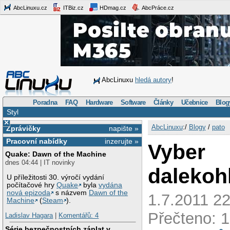
AbcLinuxu.cz
ITBiz.cz
HDmag.cz
AbcPráce.cz
AbcLinuxu
hledá autory
!
Poradna
FAQ
Hardware
Software
Články
Učebnice
Blog
Styl
×
AbcLinuxu
:/
Blogy
/
pato
Zprávičky
napište »
Pracovní nabídky
inzerujte »
Vyber
Quake: Dawn of the Machine
dnes 04:44 | IT novinky
dalekoh
U příležitosti 30. výročí vydání
počítačové hry
Quake
byla
vydána
nová epizoda
s názvem
Dawn of the
1.7.2011 22
Machine
(
Steam
).
Přečteno: 1
Ladislav Hagara
|
Komentářů: 4
Série bezpečnostních záplat v